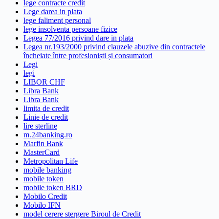
lege contracte credit
Lege darea in plata
lege faliment personal
lege insolventa persoane fizice
Legea 77/2016 privind dare in plata
Legea nr.193/2000 privind clauzele abuzive din contractele
încheiate între profesioniști și consumatori
Legi
legi
LIBOR CHF
Libra Bank
Libra Bank
limita de credit
Linie de credit
lire sterline
m.24banking.ro
Marfin Bank
MasterCard
Metropolitan Life
mobile banking
mobile token
mobile token BRD
Mobilo Credit
Mobilo IFN
model cerere stergere Biroul de Credit