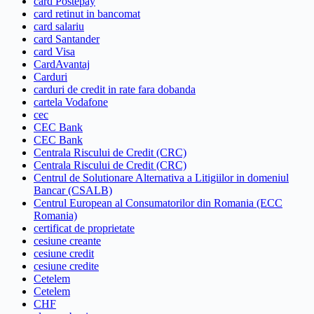
card Postepay
card retinut in bancomat
card salariu
card Santander
card Visa
CardAvantaj
Carduri
carduri de credit in rate fara dobanda
cartela Vodafone
cec
CEC Bank
CEC Bank
Centrala Riscului de Credit (CRC)
Centrala Riscului de Credit (CRC)
Centrul de Solutionare Alternativa a Litigiilor in domeniul
Bancar (CSALB)
Centrul European al Consumatorilor din Romania (ECC
Romania)
certificat de proprietate
cesiune creante
cesiune credit
cesiune credite
Cetelem
Cetelem
CHF