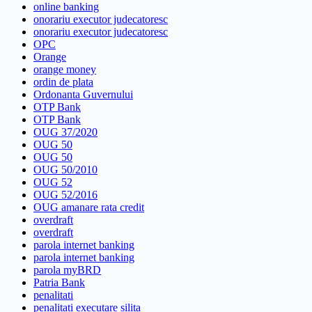
online banking
onorariu executor judecatoresc
onorariu executor judecatoresc
OPC
Orange
orange money
ordin de plata
Ordonanta Guvernului
OTP Bank
OTP Bank
OUG 37/2020
OUG 50
OUG 50
OUG 50/2010
OUG 52
OUG 52/2016
OUG amanare rata credit
overdraft
overdraft
parola internet banking
parola internet banking
parola myBRD
Patria Bank
penalitati
penalitati executare silita