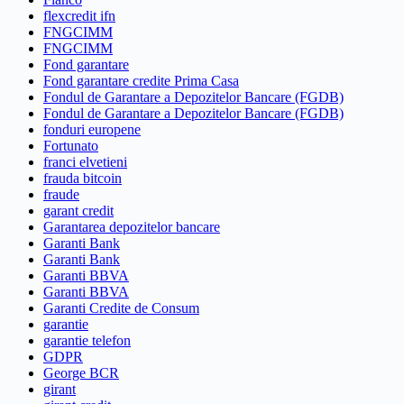
flexcredit ifn
FNGCIMM
FNGCIMM
Fond garantare
Fond garantare credite Prima Casa
Fondul de Garantare a Depozitelor Bancare (FGDB)
Fondul de Garantare a Depozitelor Bancare (FGDB)
fonduri europene
Fortunato
franci elvetieni
frauda bitcoin
fraude
garant credit
Garantarea depozitelor bancare
Garanti Bank
Garanti Bank
Garanti BBVA
Garanti BBVA
Garanti Credite de Consum
garantie
garantie telefon
GDPR
George BCR
girant