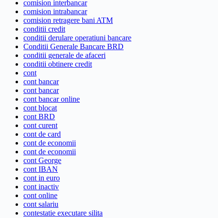
comision interbancar
comision intrabancar
comision retragere bani ATM
conditii credit
conditii derulare operatiuni bancare
Conditii Generale Bancare BRD
conditii generale de afaceri
conditii obtinere credit
cont
cont bancar
cont bancar
cont bancar online
cont blocat
cont BRD
cont curent
cont de card
cont de economii
cont de economii
cont George
cont IBAN
cont in euro
cont inactiv
cont online
cont salariu
contestatie executare silita