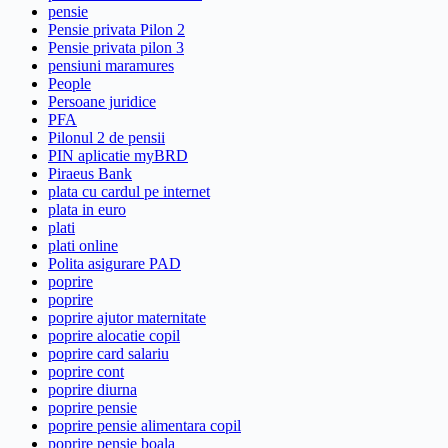
pensie
Pensie privata Pilon 2
Pensie privata pilon 3
pensiuni maramures
People
Persoane juridice
PFA
Pilonul 2 de pensii
PIN aplicatie myBRD
Piraeus Bank
plata cu cardul pe internet
plata in euro
plati
plati online
Polita asigurare PAD
poprire
poprire
poprire ajutor maternitate
poprire alocatie copil
poprire card salariu
poprire cont
poprire diurna
poprire pensie
poprire pensie alimentara copil
poprire pensie boala