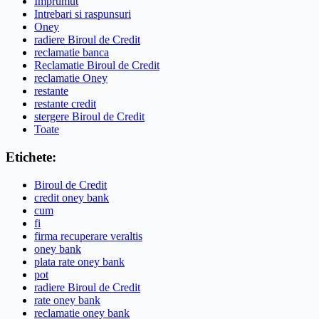
Imprumut
Intrebari si raspunsuri
Oney
radiere Biroul de Credit
reclamatie banca
Reclamatie Biroul de Credit
reclamatie Oney
restante
restante credit
stergere Biroul de Credit
Toate
Etichete:
Biroul de Credit
credit oney bank
cum
fi
firma recuperare veraltis
oney bank
plata rate oney bank
pot
radiere Biroul de Credit
rate oney bank
reclamatie oney bank