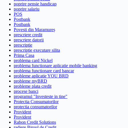
poprire pensie handicap
poprire salariu
POS
Postbank
Postbank
Povesti din Maramureș
prescriere credit
prescriere datorii
prescriptie
prescriptie executare silita
Prima Casa
problema card Nickel
problema functionare aplicatie mobile banking
problema functionare card bancar
probleme aplicatie YOU BRD
probleme myBRD
probleme plata credit
procese banci
programul "Investeste in tine"
Protectia Consumatorilor
protectia consumatorilor
Provident
Provident
Rabon Credit Solutions
radiere Biroul de Credit