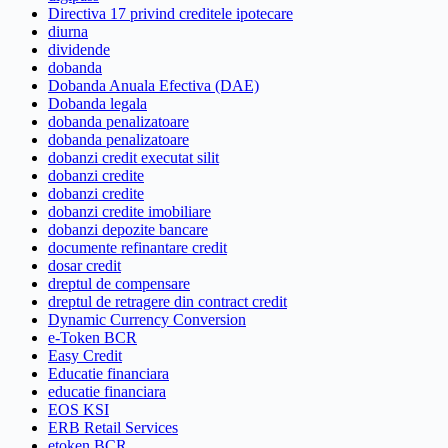
Directiva 17 privind creditele ipotecare
diurna
dividende
dobanda
Dobanda Anuala Efectiva (DAE)
Dobanda legala
dobanda penalizatoare
dobanda penalizatoare
dobanzi credit executat silit
dobanzi credite
dobanzi credite
dobanzi credite imobiliare
dobanzi depozite bancare
documente refinantare credit
dosar credit
dreptul de compensare
dreptul de retragere din contract credit
Dynamic Currency Conversion
e-Token BCR
Easy Credit
Educatie financiara
educatie financiara
EOS KSI
ERB Retail Services
etoken BCR