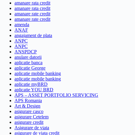
amanare rata credit
amanare rata credit
amanare rate credit
amanare rate credit
amenda
ANAF
angajament de plata
ANPC
ANPC
ANSPDCP
anulare datorii
aplicatie banca
aplicatie George
aplicatie mobile banking
aplicatie mobile banking
aplicatie myBRD
aplicatie YOU BRD
APS – ASSET PORTFOLIO SERVICING
APS Romania
Art & Design
asigurare casco
asigurare Cetelem
asigurare credit
Asigurare de viata
asigurare de viata credit