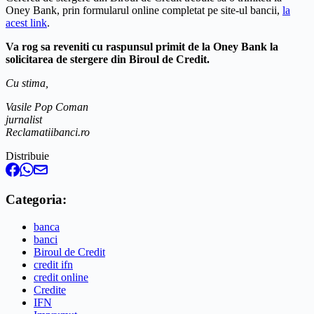
Oney Bank, prin formularul online completat pe site-ul bancii,
la
acest link
.
Va rog sa reveniti cu raspunsul primit de la Oney Bank la
solicitarea de stergere din Biroul de Credit.
Cu stima,
Vasile Pop Coman
jurnalist
Reclamatiibanci.ro
Distribuie
Categoria:
banca
banci
Biroul de Credit
credit ifn
credit online
Credite
IFN