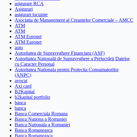
asigurare RCA
Asigurari
asigurari locuinte
Asociatia de Management al Creantelor Comerciale – AMCC
ATM
ATM
ATM Euronet
ATM Euronet
auto
Autoritatea de Supraveghere Financiara (ASF)
Autoritatea Naţională de Supraveghere a Prelucrării Datelor
cu Caracter Personal
Autoritatea Nationala pentru Protectia Consumatorilor
(ANPC)
avocat
Axi card
B2Kapital
b2kapital portfolio
banca
banca
Banca Comerciala Romana
Banca Nationa a Romaniei
Banca Nationala a Romaniei
Banca Romaneasca
Banca Romaneasca