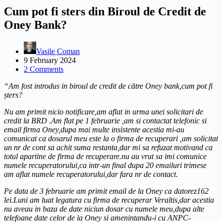
Cum pot fi sters din Biroul de Credit de
Oney Bank?
Vasile Coman
9 February 2024
2 Comments
“Am fost introdus in biroul de credit de către Oney bank,cum pot fi
șters?
Nu am primit nicio notificare,am aflat in urma unei solicitari de
credit la BRD .Am flat pe 1 februarie ,am si contactat telefonic si
email firma Oney,dupa mai multe insistente acestia mi-au
comunicat ca dosarul meu este la o firma de recuperari ,am solicitat
un nr de cont sa achit suma restanta,dar mi sa refuzat motivand ca
totul apartine de firma de recuperare.nu au vrut sa imi comunice
numele recuperatorului,ca intr-un final dupa 20 emailuri trimese
am aflat numele recuperatorului,dar fara nr de contact.
Pe data de 3 februarie am primit email de la Oney ca datorez162
lei.Luni am luat legatura cu firma de recuperar Veraltis,dar acestia
nu aveau in baza de date niciun dosar cu numele meu,dupa alte
telefoane date celor de la Oney si amenintandu-i cu ANPC-