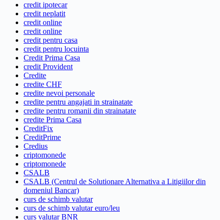
credit ipotecar
credit neplatit
credit online
credit online
credit pentru casa
credit pentru locuinta
Credit Prima Casa
credit Provident
Credite
credite CHF
credite nevoi personale
credite pentru angajati in strainatate
credite pentru romanii din strainatate
credite Prima Casa
CreditFix
CreditPrime
Credius
criptomonede
criptomonede
CSALB
CSALB (Centrul de Solutionare Alternativa a Litigiilor din
domeniul Bancar)
curs de schimb valutar
curs de schimb valutar euro/leu
curs valutar BNR