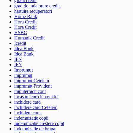
girant credit
grad de indatorare credit
hartuire recuperatori
Home Bank
Hora Credit
Hora Credit
HSBC
Humanik Credit
Icredit
Idea Bank
Idea Bank
IFN
IFN
Imprumut
imprumut
imprumut Cetelem
imprumut Provident
imputernicit cont
incasare euro in cont lei
inchidere card
inchidere card Cetelem
inchidere cont
indemnizatie copii
Indemnizatie crestere copil
indemnizatie de hrana