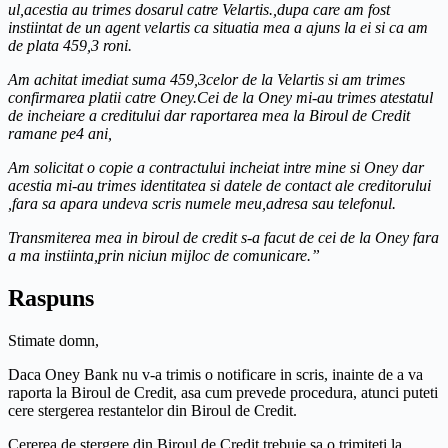
ul,acestia au trimes dosarul catre Velartis.,dupa care am fost
instiintat de un agent velartis ca situatia mea a ajuns la ei si ca am
de plata 459,3 roni.
Am achitat imediat suma 459,3celor de la Velartis si am trimes
confirmarea platii catre Oney.Cei de la Oney mi-au trimes atestatul
de incheiare a creditului dar raportarea mea la Biroul de Credit
ramane pe4 ani,
Am solicitat o copie a contractului incheiat intre mine si Oney dar
acestia mi-au trimes identitatea si datele de contact ale creditorului
,fara sa apara undeva scris numele meu,adresa sau telefonul.
Transmiterea mea in biroul de credit s-a facut de cei de la Oney fara
a ma instiinta,prin niciun mijloc de comunicare.”
Raspuns
Stimate domn,
Daca Oney Bank nu v-a trimis o notificare in scris, inainte de a va
raporta la Biroul de Credit, asa cum prevede procedura, atunci puteti
cere stergerea restantelor din Biroul de Credit.
Cererea de stergere din Biroul de Credit trebuie sa o trimiteti la