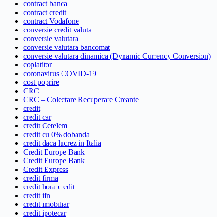
contract banca
contract credit
contract Vodafone
conversie credit valuta
conversie valutara
conversie valutara bancomat
conversie valutara dinamica (Dynamic Currency Conversion)
coplatitor
coronavirus COVID-19
cost poprire
CRC
CRC – Colectare Recuperare Creante
credit
credit car
credit Cetelem
credit cu 0% dobanda
credit daca lucrez in Italia
Credit Europe Bank
Credit Europe Bank
Credit Express
credit firma
credit hora credit
credit ifn
credit imobiliar
credit ipotecar