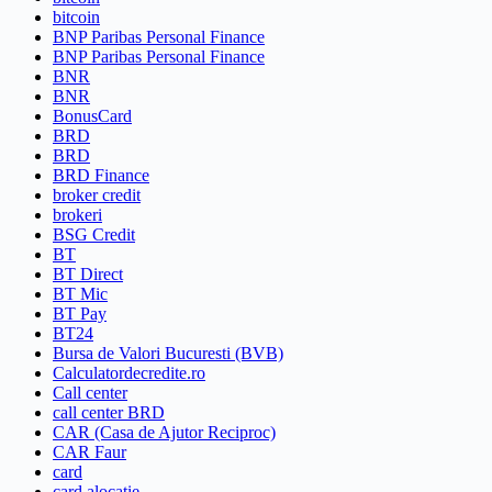
bitcoin
BNP Paribas Personal Finance
BNP Paribas Personal Finance
BNR
BNR
BonusCard
BRD
BRD
BRD Finance
broker credit
brokeri
BSG Credit
BT
BT Direct
BT Mic
BT Pay
BT24
Bursa de Valori Bucuresti (BVB)
Calculatordecredite.ro
Call center
call center BRD
CAR (Casa de Ajutor Reciproc)
CAR Faur
card
card alocatie