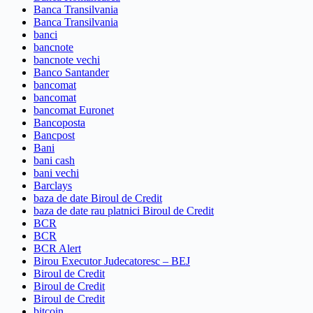
Banca Transilvania
Banca Transilvania
banci
bancnote
bancnote vechi
Banco Santander
bancomat
bancomat
bancomat Euronet
Bancoposta
Bancpost
Bani
bani cash
bani vechi
Barclays
baza de date Biroul de Credit
baza de date rau platnici Biroul de Credit
BCR
BCR
BCR Alert
Birou Executor Judecatoresc – BEJ
Biroul de Credit
Biroul de Credit
Biroul de Credit
bitcoin