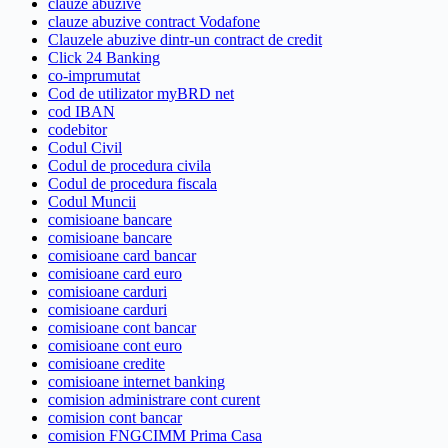
clauze abuzive
clauze abuzive contract Vodafone
Clauzele abuzive dintr-un contract de credit
Click 24 Banking
co-imprumutat
Cod de utilizator myBRD net
cod IBAN
codebitor
Codul Civil
Codul de procedura civila
Codul de procedura fiscala
Codul Muncii
comisioane bancare
comisioane bancare
comisioane card bancar
comisioane card euro
comisioane carduri
comisioane carduri
comisioane cont bancar
comisioane cont euro
comisioane credite
comisioane internet banking
comision administrare cont curent
comision cont bancar
comision FNGCIMM Prima Casa