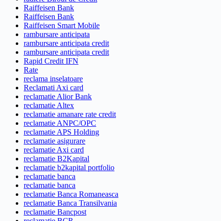
Raiffeisen Bank
Raiffeisen Bank
Raiffeisen Smart Mobile
rambursare anticipata
rambursare anticipata credit
rambursare anticipata credit
Rapid Credit IFN
Rate
reclama inselatoare
Reclamati Axi card
reclamatie Alior Bank
reclamatie Altex
reclamatie amanare rate credit
reclamatie ANPC/OPC
reclamatie APS Holding
reclamatie asigurare
reclamatie Axi card
reclamatie B2Kapital
reclamatie b2kapital portfolio
reclamatie banca
reclamatie banca
reclamatie Banca Romaneasca
reclamatie Banca Transilvania
reclamatie Bancpost
reclamatie BCR