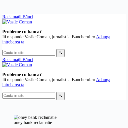
Skip
Reclamații Bănci
to
content
Probleme cu banca?
Iti raspunde Vasile Coman, jurnalist la Bancherul.ro
Adauga
intrebarea ta
Cauta
🔍
in
Reclamații Bănci
site
Probleme cu banca?
Iti raspunde Vasile Coman, jurnalist la Bancherul.ro
Adauga
intrebarea ta
Cauta
🔍
in
site
oney bank reclamatie