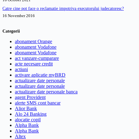
Catre cine pot face o reclamatie impotriva executorului judecatoresc?
16 November 2016
Categorii
abonament Orange
abonament Vodafone
abonament Vodafone
act vanzare-cumparare
acte necesare credit
actiuni
activare aplicatie myBRD
actualizare date personale
actualizare date personale
actualizare date personale banca
agent Provident
alerte SMS cont bancar
Alior Bank
Alo 24 Banking
alocatie copil
Alpha Bank
Alpha Bank
Altex