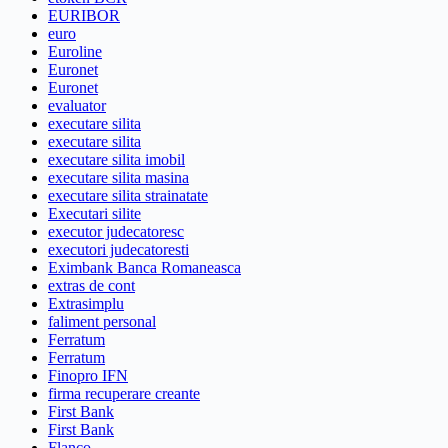
EURIBOR
euro
Euroline
Euronet
Euronet
evaluator
executare silita
executare silita
executare silita imobil
executare silita masina
executare silita strainatate
Executari silite
executor judecatoresc
executori judecatoresti
Eximbank Banca Romaneasca
extras de cont
Extrasimplu
faliment personal
Ferratum
Ferratum
Finopro IFN
firma recuperare creante
First Bank
First Bank
Flanco