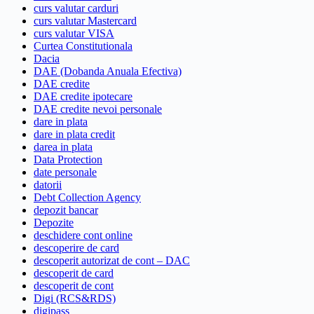
curs valutar carduri
curs valutar Mastercard
curs valutar VISA
Curtea Constitutionala
Dacia
DAE (Dobanda Anuala Efectiva)
DAE credite
DAE credite ipotecare
DAE credite nevoi personale
dare in plata
dare in plata credit
darea in plata
Data Protection
date personale
datorii
Debt Collection Agency
depozit bancar
Depozite
deschidere cont online
descoperire de card
descoperit autorizat de cont – DAC
descoperit de card
descoperit de cont
Digi (RCS&RDS)
digipass