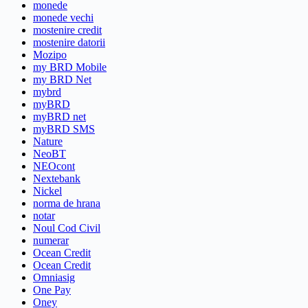
monede
monede vechi
mostenire credit
mostenire datorii
Mozipo
my BRD Mobile
my BRD Net
mybrd
myBRD
myBRD net
myBRD SMS
Nature
NeoBT
NEOcont
Nextebank
Nickel
norma de hrana
notar
Noul Cod Civil
numerar
Ocean Credit
Ocean Credit
Omniasig
One Pay
Oney