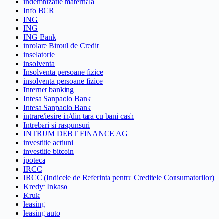
indemnizatie maternala
Info BCR
ING
ING
ING Bank
inrolare Biroul de Credit
inselatorie
insolventa
Insolventa persoane fizice
insolventa persoane fizice
Internet banking
Intesa Sanpaolo Bank
Intesa Sanpaolo Bank
intrare/iesire in/din tara cu bani cash
Intrebari si raspunsuri
INTRUM DEBT FINANCE AG
investitie actiuni
investitie bitcoin
ipoteca
IRCC
IRCC (Indicele de Referinta pentru Creditele Consumatorilor)
Kredyt Inkaso
Kruk
leasing
leasing auto