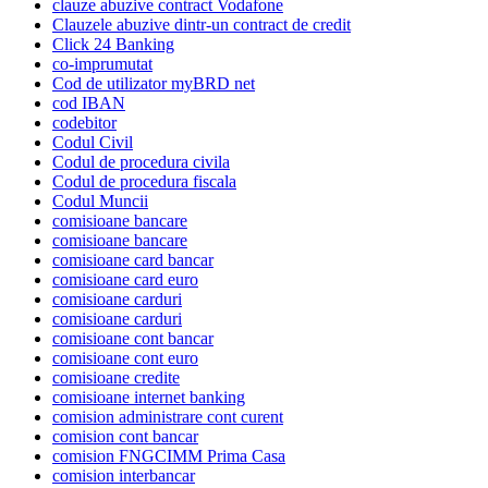
clauze abuzive contract Vodafone
Clauzele abuzive dintr-un contract de credit
Click 24 Banking
co-imprumutat
Cod de utilizator myBRD net
cod IBAN
codebitor
Codul Civil
Codul de procedura civila
Codul de procedura fiscala
Codul Muncii
comisioane bancare
comisioane bancare
comisioane card bancar
comisioane card euro
comisioane carduri
comisioane carduri
comisioane cont bancar
comisioane cont euro
comisioane credite
comisioane internet banking
comision administrare cont curent
comision cont bancar
comision FNGCIMM Prima Casa
comision interbancar