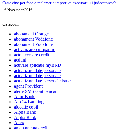
Catre cine pot face o reclamatie impotriva executorului judecatoresc?
16 November 2016
Categorii
abonament Orange
abonament Vodafone
abonament Vodafone
act vanzare-cumparare
acte necesare credit
actiuni
activare aplicatie myBRD
actualizare date personale
actualizare date personale
actualizare date personale banca
agent Provident
alerte SMS cont bancar
Alior Bank
Alo 24 Banking
alocatie copil
Alpha Bank
Alpha Bank
Altex
amanare rata credit