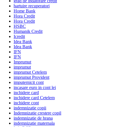
grad de indatorare credit
hartuire recuperatori
Home Bank
Hora Credit
Hora Credit
HSBC
Humanik Credit
Icredit
Idea Bank
Idea Bank
IFN
IFN
Imprumut
imprumut
imprumut Cetelem
imprumut Provident
imputernicit cont
incasare euro in cont lei
inchidere card
inchidere card Cetelem
inchidere cont
indemnizatie copii
Indemnizatie crestere copil
indemnizatie de hrana
indemnizatie maternala