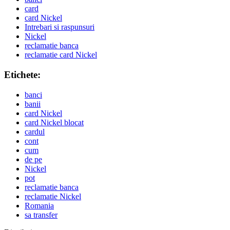
card
card Nickel
Intrebari si raspunsuri
Nickel
reclamatie banca
reclamatie card Nickel
Etichete:
banci
banii
card Nickel
card Nickel blocat
cardul
cont
cum
de pe
Nickel
pot
reclamatie banca
reclamatie Nickel
Romania
sa transfer