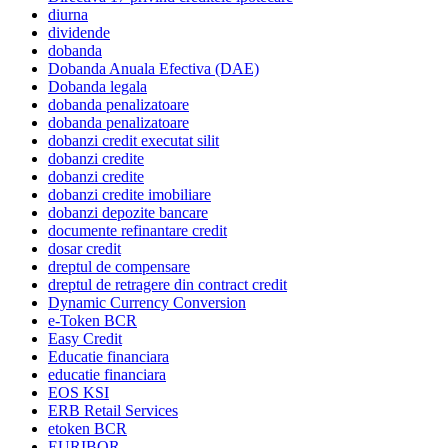
diurna
dividende
dobanda
Dobanda Anuala Efectiva (DAE)
Dobanda legala
dobanda penalizatoare
dobanda penalizatoare
dobanzi credit executat silit
dobanzi credite
dobanzi credite
dobanzi credite imobiliare
dobanzi depozite bancare
documente refinantare credit
dosar credit
dreptul de compensare
dreptul de retragere din contract credit
Dynamic Currency Conversion
e-Token BCR
Easy Credit
Educatie financiara
educatie financiara
EOS KSI
ERB Retail Services
etoken BCR
EURIBOR