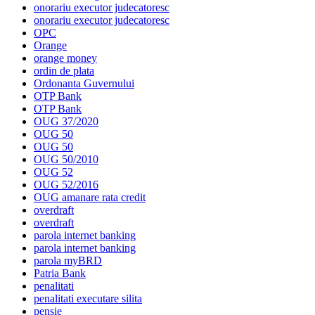
onorariu executor judecatoresc
onorariu executor judecatoresc
OPC
Orange
orange money
ordin de plata
Ordonanta Guvernului
OTP Bank
OTP Bank
OUG 37/2020
OUG 50
OUG 50
OUG 50/2010
OUG 52
OUG 52/2016
OUG amanare rata credit
overdraft
overdraft
parola internet banking
parola internet banking
parola myBRD
Patria Bank
penalitati
penalitati executare silita
pensie