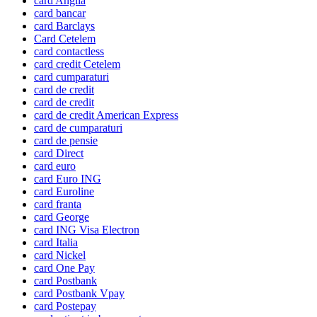
card Anglia
card bancar
card Barclays
Card Cetelem
card contactless
card credit Cetelem
card cumparaturi
card de credit
card de credit
card de credit American Express
card de cumparaturi
card de pensie
card Direct
card euro
card Euro ING
card Euroline
card franta
card George
card ING Visa Electron
card Italia
card Nickel
card One Pay
card Postbank
card Postbank Vpay
card Postepay