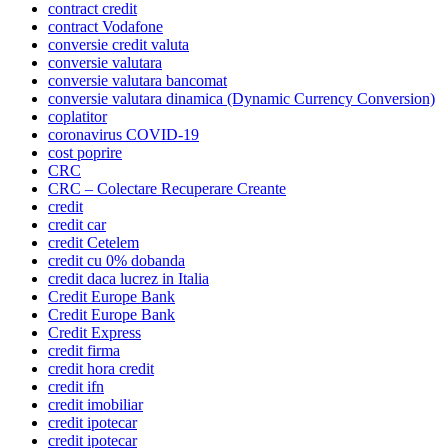
contract credit
contract Vodafone
conversie credit valuta
conversie valutara
conversie valutara bancomat
conversie valutara dinamica (Dynamic Currency Conversion)
coplatitor
coronavirus COVID-19
cost poprire
CRC
CRC – Colectare Recuperare Creante
credit
credit car
credit Cetelem
credit cu 0% dobanda
credit daca lucrez in Italia
Credit Europe Bank
Credit Europe Bank
Credit Express
credit firma
credit hora credit
credit ifn
credit imobiliar
credit ipotecar
credit ipotecar