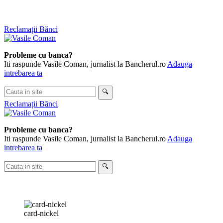
Skip
Reclamații Bănci
to
content
Probleme cu banca?
Iti raspunde Vasile Coman, jurnalist la Bancherul.ro
Adauga
intrebarea ta
Cauta
🔍
in
Reclamații Bănci
site
Probleme cu banca?
Iti raspunde Vasile Coman, jurnalist la Bancherul.ro
Adauga
intrebarea ta
Cauta
🔍
in
site
card-nickel