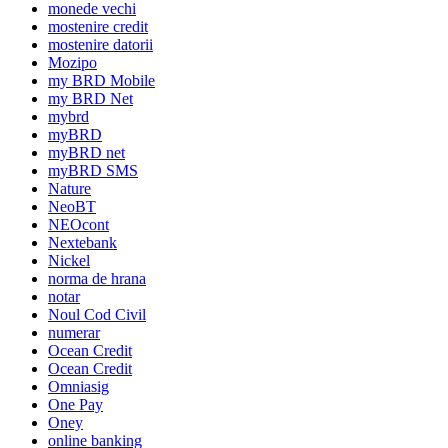
monede vechi
mostenire credit
mostenire datorii
Mozipo
my BRD Mobile
my BRD Net
mybrd
myBRD
myBRD net
myBRD SMS
Nature
NeoBT
NEOcont
Nextebank
Nickel
norma de hrana
notar
Noul Cod Civil
numerar
Ocean Credit
Ocean Credit
Omniasig
One Pay
Oney
online banking