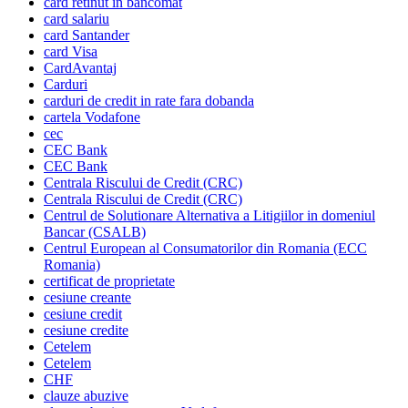
card retinut in bancomat
card salariu
card Santander
card Visa
CardAvantaj
Carduri
carduri de credit in rate fara dobanda
cartela Vodafone
cec
CEC Bank
CEC Bank
Centrala Riscului de Credit (CRC)
Centrala Riscului de Credit (CRC)
Centrul de Solutionare Alternativa a Litigiilor in domeniul
Bancar (CSALB)
Centrul European al Consumatorilor din Romania (ECC
Romania)
certificat de proprietate
cesiune creante
cesiune credit
cesiune credite
Cetelem
Cetelem
CHF
clauze abuzive