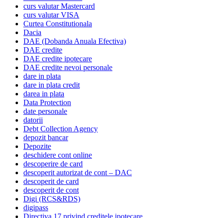
curs valutar Mastercard
curs valutar VISA
Curtea Constitutionala
Dacia
DAE (Dobanda Anuala Efectiva)
DAE credite
DAE credite ipotecare
DAE credite nevoi personale
dare in plata
dare in plata credit
darea in plata
Data Protection
date personale
datorii
Debt Collection Agency
depozit bancar
Depozite
deschidere cont online
descoperire de card
descoperit autorizat de cont – DAC
descoperit de card
descoperit de cont
Digi (RCS&RDS)
digipass
Directiva 17 privind creditele ipotecare