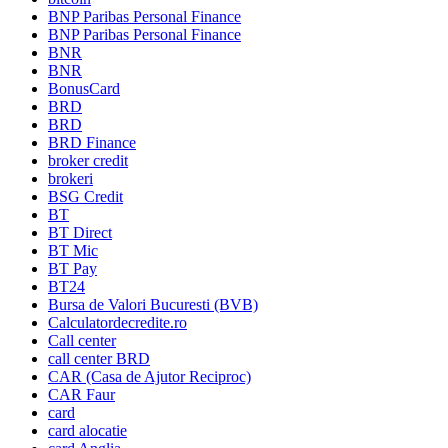
BNP Paribas Personal Finance
BNP Paribas Personal Finance
BNR
BNR
BonusCard
BRD
BRD
BRD Finance
broker credit
brokeri
BSG Credit
BT
BT Direct
BT Mic
BT Pay
BT24
Bursa de Valori Bucuresti (BVB)
Calculatordecredite.ro
Call center
call center BRD
CAR (Casa de Ajutor Reciproc)
CAR Faur
card
card alocatie