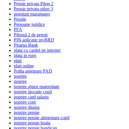
Pensie privata Pilon 2
Pensie privata pilon 3
pensiuni maramures
People
Persoane juridice
PFA
Pilonul 2 de pensii
PIN aplicatie myBRD
Piraeus Bank
plata cu cardul pe internet
plata in euro
plati
plati online
Polita asigurare PAD
poprire
poprire
poprire ajutor maternitate
poprire alocatie copil
poprire card salariu
poprire cont
poprire diurna
poprire pensie
poprire pensie alimentara copil
poprire pensie boala
poprire pensie handicap