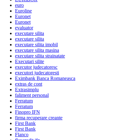
euro
Euroline
Euronet
Euronet
evaluator
executare silita
executare silita
executare silita imobil
executare silita masina
executare silita strainatate
Executari silite
executor judecatoresc
executori judecatoresti
Eximbank Banca Romaneasca
extras de cont
Extrasimplu
faliment personal
Ferratum
Ferratum
Finopro IFN
firma recuperare creante
First Bank
First Bank
Flanco