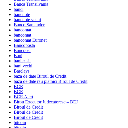
Banca Transilvania
banci
bancnote
bancnote vechi
Banco Santander
bancomat
bancomat
bancomat Euronet
Bancoposta
Bancpost
Bani
bani cash
bani vechi
Barclays
baza de date Biroul de Credit
baza de date rau platnici Biroul de Credit
BCR
BCR
BCR Alert
Birou Executor Judecatoresc – BEJ
Biroul de Credit
Biroul de Credit
Biroul de Credit
bitcoin
bitcoin