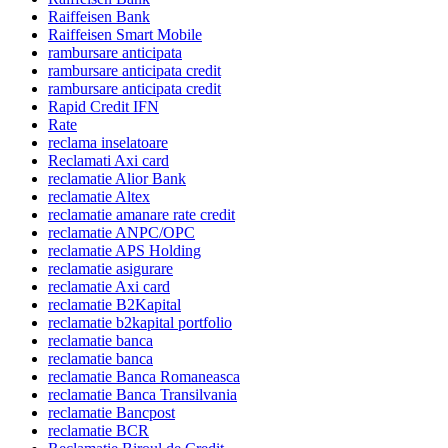
Raiffeisen Bank
Raiffeisen Smart Mobile
rambursare anticipata
rambursare anticipata credit
rambursare anticipata credit
Rapid Credit IFN
Rate
reclama inselatoare
Reclamati Axi card
reclamatie Alior Bank
reclamatie Altex
reclamatie amanare rate credit
reclamatie ANPC/OPC
reclamatie APS Holding
reclamatie asigurare
reclamatie Axi card
reclamatie B2Kapital
reclamatie b2kapital portfolio
reclamatie banca
reclamatie banca
reclamatie Banca Romaneasca
reclamatie Banca Transilvania
reclamatie Bancpost
reclamatie BCR