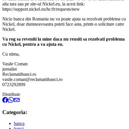
alta tara sau pe site-ul Nickel.eu, la acest link:
https://support.nickel.eu/hc/fr/requests/new
Nicio banca din Romania nu va poate ajuta sa rezolvati problema cu
Nickel, doar dumneavoastra puteti face asta, printr-o solicitare catre
Nickel.
Va rog sa reveniti la mine daca nu reusiti sa rezolvati problema
cu Nickel, pentru a va ajuta eu.
Cu stima,
Vasile Coman
jurnalist
Reclamatiibanci.ro
vasile.coman@reclamatiibanci.ro
0723292899
Distribuie
Categoria:
banca
banci