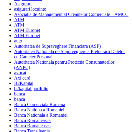
Asigurari
asigurari locuinte
Asociatia de Management al Creantelor Comerciale – AMCC
ATM
ATM
ATM Euronet
ATM Euronet
auto
Autoritatea de Supraveghere Financiara (ASF)
Autoritatea Naţională de Supraveghere a Prelucrării Datelor
cu Caracter Personal
Autoritatea Nationala pentru Protectia Consumatorilor
(ANPC)
avocat
Axi card
B2Kapital
b2kapital portfolio
banca
banca
Banca Comerciala Romana
Banca Nationa a Romaniei
Banca Nationala a Romaniei
Banca Romaneasca
Banca Romaneasca
Banca Transilvania