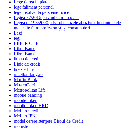
Lege darea in plata
lege faliment personal
lege insolventa persoane fizice
Legea 77/2016 privind dare in plata
Legea nr.193/2000 privind clauzele abuzive din contractele
încheiate între profesioniști și consumatori
Legi
legi
LIBOR CHF
Libra Bank
Libra Bank
limita de credit
Linie de credit
lire sterline
m.24banking.ro
Marfin Bank
MasterCard
Metropolitan Life
mobile banking
mobile token
mobile token BRD
Mobilo Credit
Mobilo IFN
model cerere stergere Biroul de Credit
monede