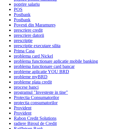
poprire salariu
POS
Postbank
Postbank
Povesti din Maramureș
prescriere credit
prescriere datorii
prescriptie
prescriptie executare silita
Prima Casa
problema card Nickel
problema functionare aplicatie mobile banking
problema functionare card bancar
probleme aplicatie YOU BRD
probleme myBRD
probleme plata credit
procese banci
programul "Investeste in tine"
Protectia Consumatorilor
protectia consumatorilor
Provident
Provident
Rabon Credit Solutions
radiere Biroul de Credit
Raiffeisen Bank