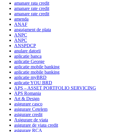
amanare rata credit
amanare rate credit
amanare rate credit
amenda
ANAF
angajament de plata
ANPC
ANPC
ANSPDCP
anulare datorii
aplicatie banca
aplicatie George
aplicatie mobile banking
aplicatie mobile banking
aplicatie myBRD
aplicatie YOU BRD
APS – ASSET PORTFOLIO SERVICING
APS Romania
Art & Design
asigurare casco
asigurare Cetelem
asigurare credit
Asigurare de viata
asigurare de viata credit
asigurare RCA