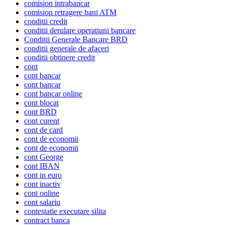
comision intrabancar
comision retragere bani ATM
conditii credit
conditii derulare operatiuni bancare
Conditii Generale Bancare BRD
conditii generale de afaceri
conditii obtinere credit
cont
cont bancar
cont bancar
cont bancar online
cont blocat
cont BRD
cont curent
cont de card
cont de economii
cont de economii
cont George
cont IBAN
cont in euro
cont inactiv
cont online
cont salariu
contestatie executare silita
contract banca