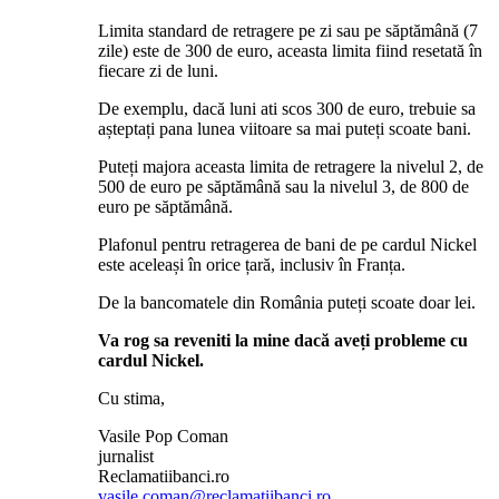
Limita standard de retragere pe zi sau pe săptămână (7
zile) este de 300 de euro, aceasta limita fiind resetată în
fiecare zi de luni.
De exemplu, dacă luni ati scos 300 de euro, trebuie sa
așteptați pana lunea viitoare sa mai puteți scoate bani.
Puteți majora aceasta limita de retragere la nivelul 2, de
500 de euro pe săptămână sau la nivelul 3, de 800 de
euro pe săptămână.
Plafonul pentru retragerea de bani de pe cardul Nickel
este aceleași în orice țară, inclusiv în Franța.
De la bancomatele din România puteți scoate doar lei.
Va rog sa reveniti la mine dacă aveți probleme cu
cardul Nickel.
Cu stima,
Vasile Pop Coman
jurnalist
Reclamatiibanci.ro
vasile.coman@reclamatiibanci.ro