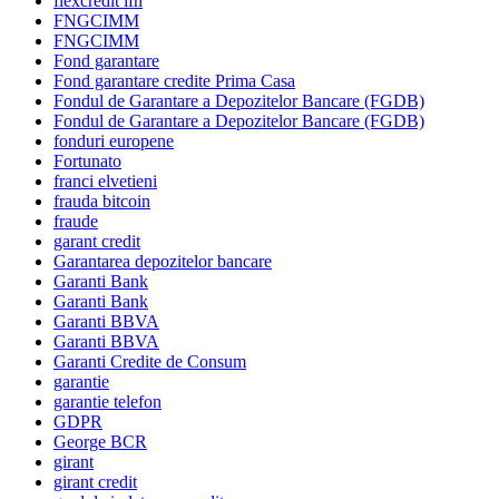
flexcredit ifn
FNGCIMM
FNGCIMM
Fond garantare
Fond garantare credite Prima Casa
Fondul de Garantare a Depozitelor Bancare (FGDB)
Fondul de Garantare a Depozitelor Bancare (FGDB)
fonduri europene
Fortunato
franci elvetieni
frauda bitcoin
fraude
garant credit
Garantarea depozitelor bancare
Garanti Bank
Garanti Bank
Garanti BBVA
Garanti BBVA
Garanti Credite de Consum
garantie
garantie telefon
GDPR
George BCR
girant
girant credit