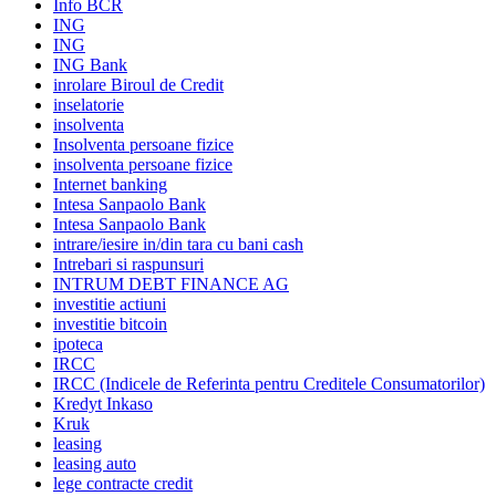
Info BCR
ING
ING
ING Bank
inrolare Biroul de Credit
inselatorie
insolventa
Insolventa persoane fizice
insolventa persoane fizice
Internet banking
Intesa Sanpaolo Bank
Intesa Sanpaolo Bank
intrare/iesire in/din tara cu bani cash
Intrebari si raspunsuri
INTRUM DEBT FINANCE AG
investitie actiuni
investitie bitcoin
ipoteca
IRCC
IRCC (Indicele de Referinta pentru Creditele Consumatorilor)
Kredyt Inkaso
Kruk
leasing
leasing auto
lege contracte credit