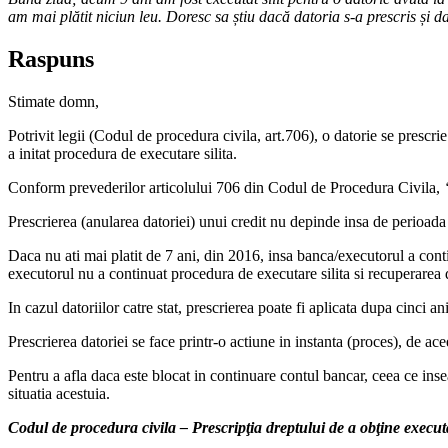
am mai plătit niciun leu. Doresc sa știu dacă datoria s-a prescris și 
Raspuns
Stimate domn,
Potrivit legii (Codul de procedura civila, art.706), o datorie se prescri
a initat procedura de executare silita.
Conform prevederilor articolului 706 din Codul de Procedura Civila,
Prescrierea (anularea datoriei) unui credit nu depinde insa de perioada
Daca nu ati mai platit de 7 ani, din 2016, insa banca/executorul a cont
executorul nu a continuat procedura de executare silita si recuperarea dat
In cazul datoriilor catre stat, prescrierea poate fi aplicata dupa cinci ani
Prescrierea datoriei se face printr-o actiune in instanta (proces), de ac
Pentru a afla daca este blocat in continuare contul bancar, ceea ce inse
situatia acestuia.
Codul de procedura civila – Prescripţia dreptului de a obţine executa