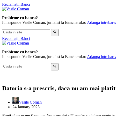
Skip
Reclamații Bănci
to
content
Probleme cu banca?
Iti raspunde Vasile Coman, jurnalist la Bancherul.ro
Adauga intrebarea
Cauta
🔍
in
Reclamații Bănci
site
Probleme cu banca?
Iti raspunde Vasile Coman, jurnalist la Bancherul.ro
Adauga intrebarea
Cauta
🔍
in
site
Datoria s-a prescris, daca nu am mai platit
Vasile Coman
24 January 2023
Bună ziua; acum 9 ani am fost executat silit pentru o datorie avuta la