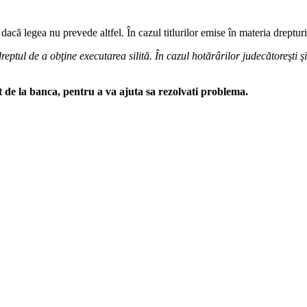
 dacă legea nu prevede altfel. În cazul titlurilor emise în materia drepturi
eptul de a obţine executarea silită. În cazul hotărârilor judecătoreşti ş
t de la banca, pentru a va ajuta sa rezolvati problema.