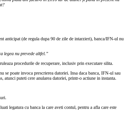
at?
dent anticipat (de regula dupa 90 de zile de intarzieri), banca/IFN-ul nu
ca legea nu prevede altfel.”
uleaza procedurile de recuperare, inclusiv prin executare silita.
 nu se poate invoca prescrierea datoriei. Insa daca banca, IFN-ul sau
, atunci puteti cere anularea datoriei, printr-o actiune in instanta.
uri.
uati legatura cu banca la care aveti contul, pentru a afla care este