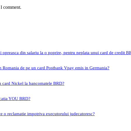
e I comment.
i opreasca din salariu la o poprire, pentru neplata unui card de credit 
 in Romania de pe un card Postbank Vpay emis in Germania?
un card Nickel la bancomatele BRD?
icatia YOU BRD?
ce o reclamatie impotriva executorului judecatoresc?