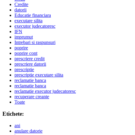
Credite
datorii
Educatie financiara
executare silita
executor judecatoresc
IFN
imprumut
Intrebari si raspunsuri
poprire
poprire cont
prescriere credit
prescriere datorii
prescriptie
prescriptie executare silita
reclamatie banca
reclamatie banca
reclamatie executor judecatoresc
recuperare creante
Toate
Etichete:
ani
anulare datorie