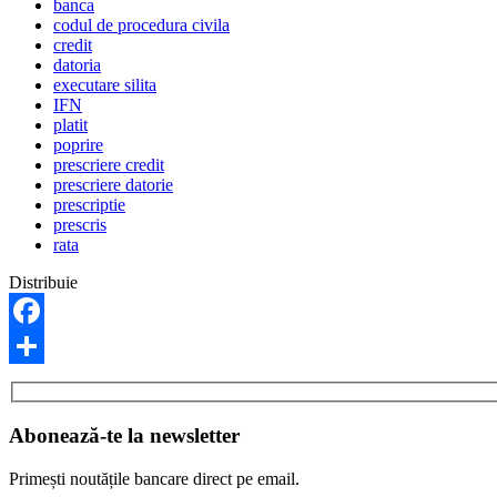
banca
codul de procedura civila
credit
datoria
executare silita
IFN
platit
poprire
prescriere credit
prescriere datorie
prescriptie
prescris
rata
Distribuie
Facebook
Share
Abonează-te la newsletter
Primești noutățile bancare direct pe email.