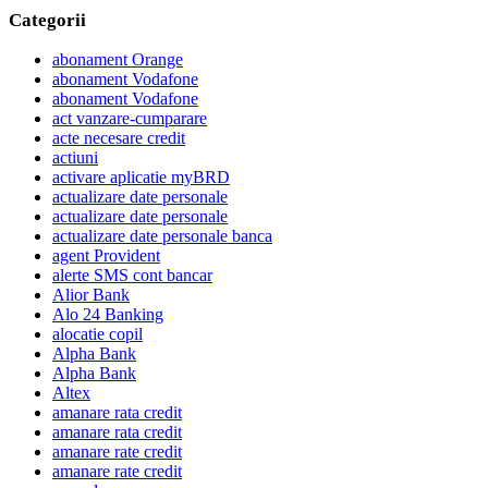
Categorii
abonament Orange
abonament Vodafone
abonament Vodafone
act vanzare-cumparare
acte necesare credit
actiuni
activare aplicatie myBRD
actualizare date personale
actualizare date personale
actualizare date personale banca
agent Provident
alerte SMS cont bancar
Alior Bank
Alo 24 Banking
alocatie copil
Alpha Bank
Alpha Bank
Altex
amanare rata credit
amanare rata credit
amanare rate credit
amanare rate credit