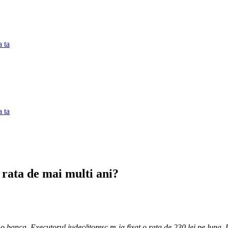
 ta
 ta
 rata de mai multi ani?
 o banca. Executorul judecătoresc m-ia fixat o rata de 230 lei pe luna. 