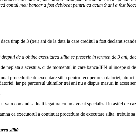
dacă contul meu bancar a fost deblocat pentru ca acum 9 ani a fost bloc
e daca timp de 3 (trei) ani de la data la care creditul a fost declarat scan
“dreptul de a obtine executarea silita se prescrie in termen de 3 ani, da
 de neplata a acestuia, ci de momentul in care banca/IFN-ul incepe si der
inuat procedurile de executare silita pentru recuperare a datoriei, atunci
oriei, iar pe parcursul ultimilor trei ani nu a dispus masuri in acest sens
.
eea va recomand sa luati legatura cu un avocat specializat in astfel de caz
amna ca executorul a continuat procedura de executare silita, trebuie sa l
rea silită