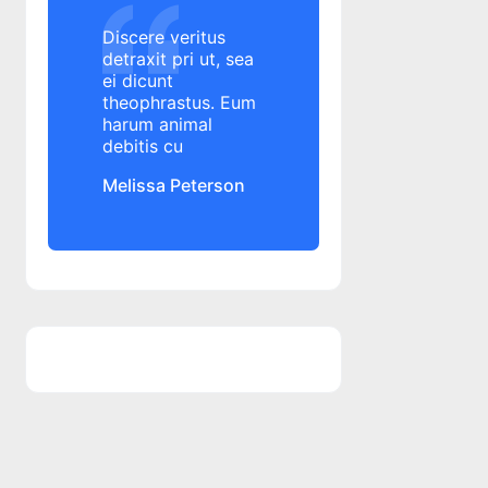
Alpha Bank
Discere veritus
Altex
detraxit pri ut, sea
ei dicunt
amanare rata credit
theophrastus. Eum
amanare rata credit
harum animal
amanare rate credit
debitis cu
amanare rate credit
Melissa Peterson
amenda
ANAF
angajament de plata
ANPC
ANPC
ANSPDCP
anulare datorii
aplicatie banca
aplicatie George
aplicatie mobile banking
aplicatie mobile banking