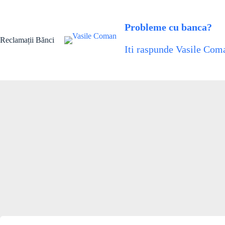
Skip
to
content
Probleme cu banca?
Reclamații Bănci
Iti raspunde Vasile Coma