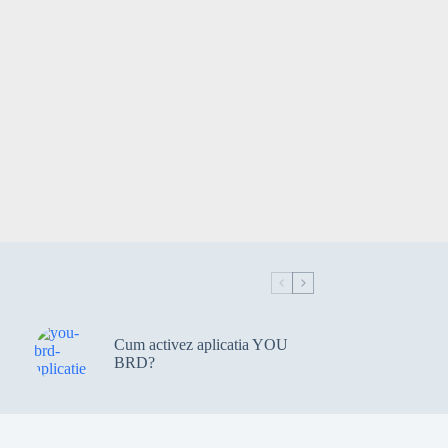
Banca Nationa a Romaniei
Banca Nationala a Romaniei
Banca Romaneasca
Banca Romaneasca
Banca Transilvania
Banca Transilvania
banci
bancnote
bancnote vechi
Banco Santander
bancomat
bancomat
bancomat Euronet
Cum activez aplicatia YOU
Bancoposta
BRD?
Bancpost
Bani
bani cash