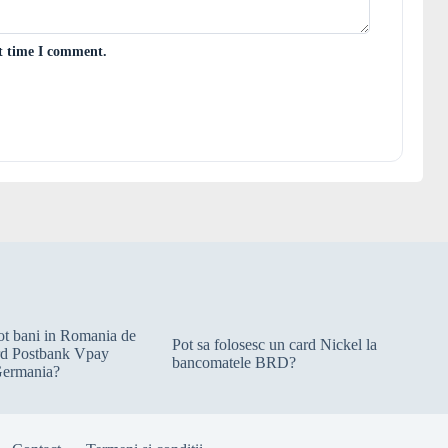
xt time I comment.
cot bani in Romania de
Pot sa folosesc un card Nickel la
rd Postbank Vpay
bancomatele BRD?
Germania?