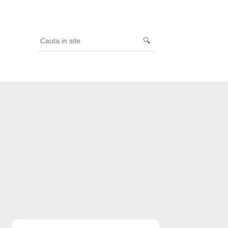
🔍
Cauta
in
site