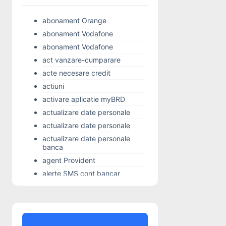
abonament Orange
abonament Vodafone
abonament Vodafone
act vanzare-cumparare
acte necesare credit
actiuni
activare aplicatie myBRD
actualizare date personale
actualizare date personale
actualizare date personale
banca
agent Provident
alerte SMS cont bancar
Alior Bank
Alo 24 Banking
alocatie copil
Alpha Bank