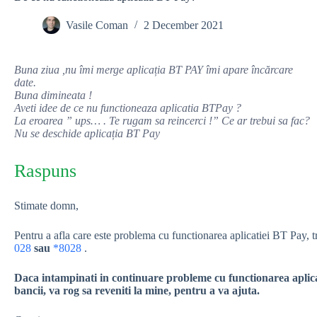
Vasile Coman
2 December 2021
Buna ziua ,nu îmi merge aplicația BT PAY îmi apare încărcare
date.
Buna dimineata !
Aveti idee de ce nu functioneaza aplicatia BTPay ?
La eroarea ” ups… . Te rugam sa reincerci !” Ce ar trebui sa fac?
Nu se deschide aplicația BT Pay
Raspuns
Stimate domn,
Pentru a afla care este problema cu functionarea aplicatiei BT Pay, t
028
sau
*8028
.
Daca intampinati in continuare probleme cu functionarea aplicatie
bancii, va rog sa reveniti la mine, pentru a va ajuta.