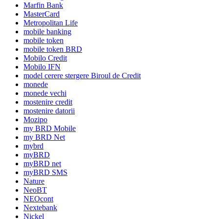
Marfin Bank
MasterCard
Metropolitan Life
mobile banking
mobile token
mobile token BRD
Mobilo Credit
Mobilo IFN
model cerere stergere Biroul de Credit
monede
monede vechi
mostenire credit
mostenire datorii
Mozipo
my BRD Mobile
my BRD Net
mybrd
myBRD
myBRD net
myBRD SMS
Nature
NeoBT
NEOcont
Nextebank
Nickel