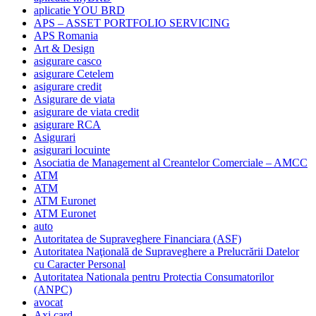
aplicatie YOU BRD
APS – ASSET PORTFOLIO SERVICING
APS Romania
Art & Design
asigurare casco
asigurare Cetelem
asigurare credit
Asigurare de viata
asigurare de viata credit
asigurare RCA
Asigurari
asigurari locuinte
Asociatia de Management al Creantelor Comerciale – AMCC
ATM
ATM
ATM Euronet
ATM Euronet
auto
Autoritatea de Supraveghere Financiara (ASF)
Autoritatea Naţională de Supraveghere a Prelucrării Datelor
cu Caracter Personal
Autoritatea Nationala pentru Protectia Consumatorilor
(ANPC)
avocat
Axi card