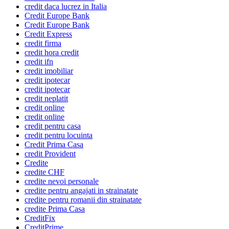
credit daca lucrez in Italia
Credit Europe Bank
Credit Europe Bank
Credit Express
credit firma
credit hora credit
credit ifn
credit imobiliar
credit ipotecar
credit ipotecar
credit neplatit
credit online
credit online
credit pentru casa
credit pentru locuinta
Credit Prima Casa
credit Provident
Credite
credite CHF
credite nevoi personale
credite pentru angajati in strainatate
credite pentru romanii din strainatate
credite Prima Casa
CreditFix
CreditPrime