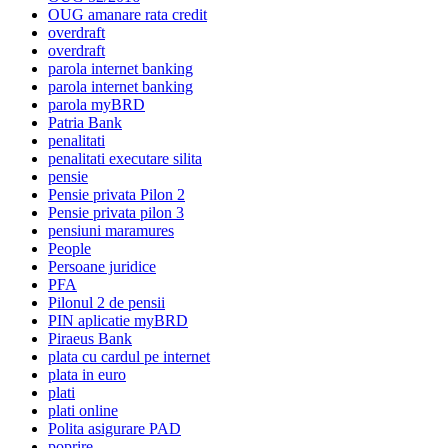
OUG amanare rata credit
overdraft
overdraft
parola internet banking
parola internet banking
parola myBRD
Patria Bank
penalitati
penalitati executare silita
pensie
Pensie privata Pilon 2
Pensie privata pilon 3
pensiuni maramures
People
Persoane juridice
PFA
Pilonul 2 de pensii
PIN aplicatie myBRD
Piraeus Bank
plata cu cardul pe internet
plata in euro
plati
plati online
Polita asigurare PAD
poprire