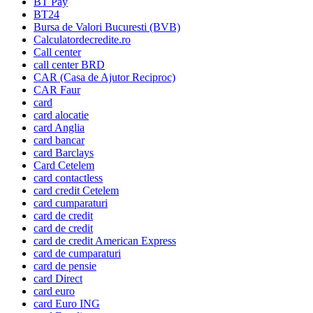
BT Pay
BT24
Bursa de Valori Bucuresti (BVB)
Calculatordecredite.ro
Call center
call center BRD
CAR (Casa de Ajutor Reciproc)
CAR Faur
card
card alocatie
card Anglia
card bancar
card Barclays
Card Cetelem
card contactless
card credit Cetelem
card cumparaturi
card de credit
card de credit
card de credit American Express
card de cumparaturi
card de pensie
card Direct
card euro
card Euro ING