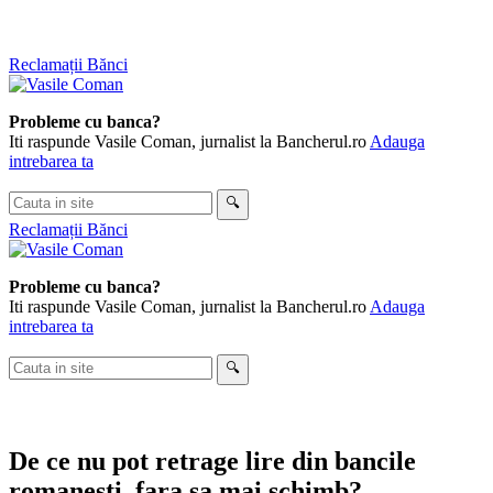
Skip
Reclamații Bănci
to
content
Probleme cu banca?
Iti raspunde Vasile Coman, jurnalist la Bancherul.ro
Adauga
intrebarea ta
Cauta
🔍
in
Reclamații Bănci
site
Probleme cu banca?
Iti raspunde Vasile Coman, jurnalist la Bancherul.ro
Adauga
intrebarea ta
Cauta
🔍
in
site
De ce nu pot retrage lire din bancile
romanesti, fara sa mai schimb?