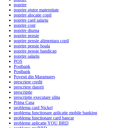
poprire
poprire ajutor maternitate
poprire alocatie copil
poprire card salariu
poprire cont
poprire diurna
poprire pensie
poprire pensie alimentara copil
poprire pensie boala
poprire pensie handicap
poprire salariu
POS
Postbank
Postbank
Povesti din Maramureș
prescriere credit
prescriere datorii
prescriptie
prescriptie executare silita
Prima Casa
problema card Nickel
problema functionare aplicatie mobile banking
problema functionare card bancar
probleme aplicatie YOU BRD