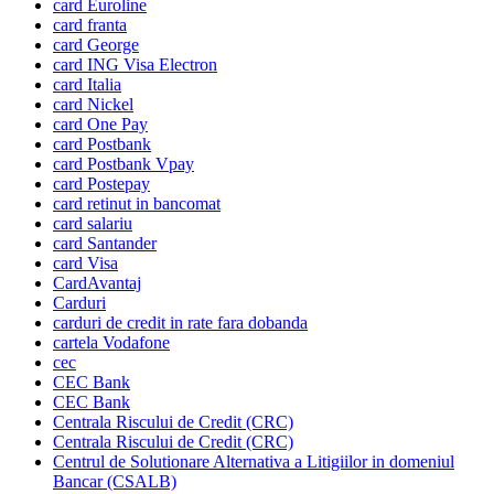
card Euroline
card franta
card George
card ING Visa Electron
card Italia
card Nickel
card One Pay
card Postbank
card Postbank Vpay
card Postepay
card retinut in bancomat
card salariu
card Santander
card Visa
CardAvantaj
Carduri
carduri de credit in rate fara dobanda
cartela Vodafone
cec
CEC Bank
CEC Bank
Centrala Riscului de Credit (CRC)
Centrala Riscului de Credit (CRC)
Centrul de Solutionare Alternativa a Litigiilor in domeniul
Bancar (CSALB)