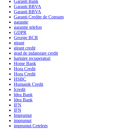
Garanti Bank
Garanti BBVA
Garanti BBVA
Garanti Credite de Consum
garantie
garantie telefon
GDPR
George BCR
girant
girant credit
grad de indatorare credit
hartuire recuperatori
Home Bank
Hora Credit
Hora Credit
HSBC
Humanik Credit
Icredit
Idea Bank
Idea Bank
IFN
IFN
Imprumut
imprumut
imprumut Cetelem