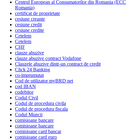
Centrul European al Consumatorilor din Romania (ECC
Romania)
certificat de proprietate
cesiune creante
cesiune credit
cesiune credite
Cetelem
Cetelem
CHF
clauze abuzive
clauze abuzive contract Vodafone
Clauzele abuzive dintr-un contract de credit
Click 24 Banking
co-imprumutat
Cod de utilizator myBRD net
cod IBAN
codebitor
Codul Civil
Codul de procedura civila
Codul de procedura fiscala
Codul Muncii
comisioane bancare
comisioane bancare
comisioane card bancar
comisioane card euro