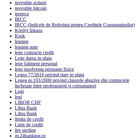
investitie actiuni
investitie bitcoin
ipoteca
IRCC
IRCC (Indicele de Referinta pentru Creditele Consumatorilor)
Kredyt Inkaso
Kruk
leasing
leasing auto
lege contracte credit
Lege darea in plata
lege faliment personal
lege insolventa persoane fizice
Legea 77/2016 privind dare in plata
Legea nr.193/2000 privind clauzele abuzive din contractele
încheiate între profesioniști și consumatori
Legi
legi
LIBOR CHF
Libra Bank
Libra Bank
limita de credit
Linie de credit
lire sterline
m.24banking.ro