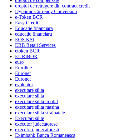
dreptul de compensare
dreptul de retragere din contract credit
Dynamic Currency Conversion
e-Token BCR
Easy Credit
Educatie financiara
educatie financiara
EOS KSI
ERB Retail Services
etoken BCR
EURIBOR
euro
Euroline
Euronet
Euronet
evaluator
executare silita
executare silita
executare silita imobil
executare silita masina
executare silita strainatate
Executari silite
executor judecatoresc
executori judecatoresti
Eximbank Banca Romaneasca