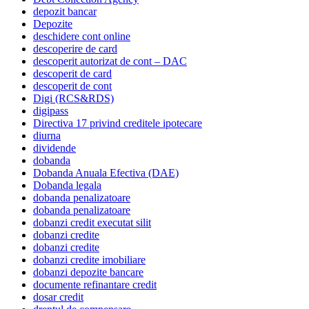
depozit bancar
Depozite
deschidere cont online
descoperire de card
descoperit autorizat de cont – DAC
descoperit de card
descoperit de cont
Digi (RCS&RDS)
digipass
Directiva 17 privind creditele ipotecare
diurna
dividende
dobanda
Dobanda Anuala Efectiva (DAE)
Dobanda legala
dobanda penalizatoare
dobanda penalizatoare
dobanzi credit executat silit
dobanzi credite
dobanzi credite
dobanzi credite imobiliare
dobanzi depozite bancare
documente refinantare credit
dosar credit