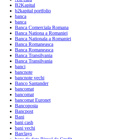
B2Kapital
b2kapital portfolio
banca
banca
Banca Comerciala Romana
Banca Nationa a Romaniei
Banca Nationala a Romaniei
Banca Romaneasca
Banca Romaneasca
Banca Transilvania
Banca Transilvania
banci
bancnote
bancnote vechi
Banco Santander
bancomat
bancomat
bancomat Euronet
Bancoposta
Bancpost
Bani
bani cash
bani vechi
Barclays