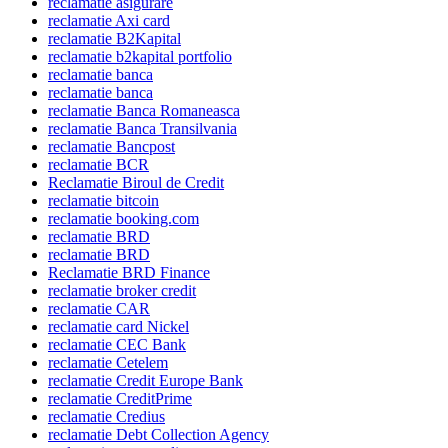
reclamatie asigurare
reclamatie Axi card
reclamatie B2Kapital
reclamatie b2kapital portfolio
reclamatie banca
reclamatie banca
reclamatie Banca Romaneasca
reclamatie Banca Transilvania
reclamatie Bancpost
reclamatie BCR
Reclamatie Biroul de Credit
reclamatie bitcoin
reclamatie booking.com
reclamatie BRD
reclamatie BRD
Reclamatie BRD Finance
reclamatie broker credit
reclamatie CAR
reclamatie card Nickel
reclamatie CEC Bank
reclamatie Cetelem
reclamatie Credit Europe Bank
reclamatie CreditPrime
reclamatie Credius
reclamatie Debt Collection Agency