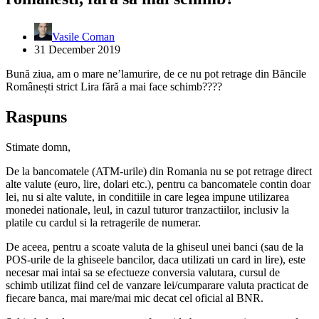
Vasile Coman
31 December 2019
Bună ziua, am o mare ne’lamurire, de ce nu pot retrage din Băncile
Românești strict Lira fără a mai face schimb????
Raspuns
Stimate domn,
De la bancomatele (ATM-urile) din Romania nu se pot retrage direct
alte valute (euro, lire, dolari etc.), pentru ca bancomatele contin doar
lei, nu si alte valute, in conditiile in care legea impune utilizarea
monedei nationale, leul, in cazul tuturor tranzactiilor, inclusiv la
platile cu cardul si la retragerile de numerar.
De aceea, pentru a scoate valuta de la ghiseul unei banci (sau de la
POS-urile de la ghiseele bancilor, daca utilizati un card in lire), este
necesar mai intai sa se efectueze conversia valutara, cursul de
schimb utilizat fiind cel de vanzare lei/cumparare valuta practicat de
fiecare banca, mai mare/mai mic decat cel oficial al BNR.