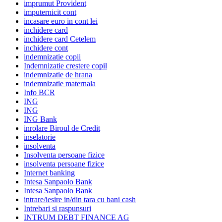
imprumut Provident
imputernicit cont
incasare euro in cont lei
inchidere card
inchidere card Cetelem
inchidere cont
indemnizatie copii
Indemnizatie crestere copil
indemnizatie de hrana
indemnizatie maternala
Info BCR
ING
ING
ING Bank
inrolare Biroul de Credit
inselatorie
insolventa
Insolventa persoane fizice
insolventa persoane fizice
Internet banking
Intesa Sanpaolo Bank
Intesa Sanpaolo Bank
intrare/iesire in/din tara cu bani cash
Intrebari si raspunsuri
INTRUM DEBT FINANCE AG