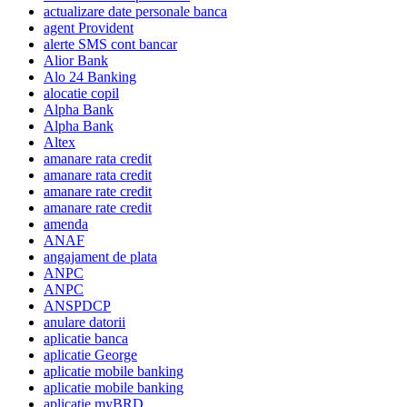
actualizare date personale banca
agent Provident
alerte SMS cont bancar
Alior Bank
Alo 24 Banking
alocatie copil
Alpha Bank
Alpha Bank
Altex
amanare rata credit
amanare rata credit
amanare rate credit
amanare rate credit
amenda
ANAF
angajament de plata
ANPC
ANPC
ANSPDCP
anulare datorii
aplicatie banca
aplicatie George
aplicatie mobile banking
aplicatie mobile banking
aplicatie myBRD