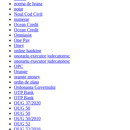
norma de hrana
notar
Noul Cod Civil
numerar
Ocean Credit
Ocean Credit
Omniasig
One Pay
Oney
online banking
onorariu executor judecatoresc
onorariu executor judecatoresc
OPC
Orange
orange money
ordin de plata
Ordonanta Guvernului
OTP Bank
OTP Bank
OUG 37/2020
OUG 50
OUG 50
OUG 50/2010
OUG 52
OUG 52/2016