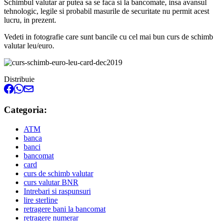
Schimbul valutar ar putea sa se faca si la bancomate, insa avansul
tehnologic, legile si probabil masurile de securitate nu permit acest
lucru, in prezent.
Vedeti in fotografie care sunt bancile cu cel mai bun curs de schimb
valutar leu/euro.
Distribuie
Categoria:
ATM
banca
banci
bancomat
card
curs de schimb valutar
curs valutar BNR
Intrebari si raspunsuri
lire sterline
retragere bani la bancomat
retragere numerar