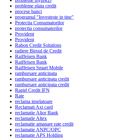
probleme myBRD
probleme plata credit
procese banci
programul "Investeste in tine"
Protectia Consumatorilor
protectia consumatorilor
Provident
Provident
Rabon Credit Solutions
radiere Biroul de Credit
Raiffeisen Bank
Raiffeisen Bank
Raiffeisen Smart Mobile
rambursare anticipata
rambursare anticipata credit
rambursare anticipata credit
Rapid Credit IFN
Rate
reclama inselatoare
Reclamati Axi card
reclamatie Alior Bank
reclamatie Altex
reclamatie amanare rate credit
reclamatie ANPC/OPC
reclamatie APS Holding