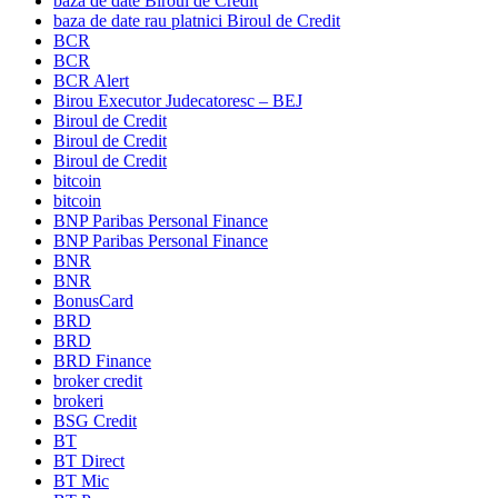
baza de date Biroul de Credit
baza de date rau platnici Biroul de Credit
BCR
BCR
BCR Alert
Birou Executor Judecatoresc – BEJ
Biroul de Credit
Biroul de Credit
Biroul de Credit
bitcoin
bitcoin
BNP Paribas Personal Finance
BNP Paribas Personal Finance
BNR
BNR
BonusCard
BRD
BRD
BRD Finance
broker credit
brokeri
BSG Credit
BT
BT Direct
BT Mic