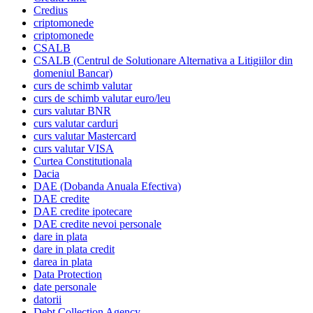
Credius
criptomonede
criptomonede
CSALB
CSALB (Centrul de Solutionare Alternativa a Litigiilor din
domeniul Bancar)
curs de schimb valutar
curs de schimb valutar euro/leu
curs valutar BNR
curs valutar carduri
curs valutar Mastercard
curs valutar VISA
Curtea Constitutionala
Dacia
DAE (Dobanda Anuala Efectiva)
DAE credite
DAE credite ipotecare
DAE credite nevoi personale
dare in plata
dare in plata credit
darea in plata
Data Protection
date personale
datorii
Debt Collection Agency