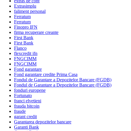
extras de cont
Extrasimplu
faliment personal
Ferratum
Ferratum
Finopro IFN
firma recuperare creante
First Bank
First Bank
Flanco
flexcredit ifn
FNGCIMM
FNGCIMM
Fond garantare
Fond garantare credite Prima Casa
Fondul de Garantare a Depozitelor Bancare (FGDB)
Fondul de Garantare a Depozitelor Bancare (FGDB)
fonduri europene
Fortunato
franci elvetieni
frauda bitcoin
fraude
garant credit
Garantarea depozitelor bancare
Garanti Bank