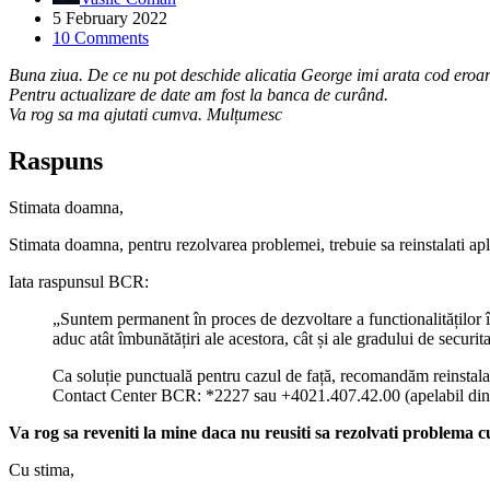
5 February 2022
10 Comments
Buna ziua. De ce nu pot deschide alicatia George imi arata cod e
Pentru actualizare de date am fost la banca de curând.
Va rog sa ma ajutati cumva. Mulțumesc
Raspuns
Stimata doamna,
Stimata doamna, pentru rezolvarea problemei, trebuie sa reinstalati apli
Iata raspunsul BCR:
„Suntem permanent în proces de dezvoltare a functionalităților în
aduc atât îmbunătățiri ale acestora, cât și ale gradului de securita
Ca soluție punctuală pentru cazul de față, recomandăm reinstalare
Contact Center BCR: *2227 sau +4021.407.42.00 (apelabil din st
Va rog sa reveniti la mine daca nu reusiti sa rezolvati problema c
Cu stima,