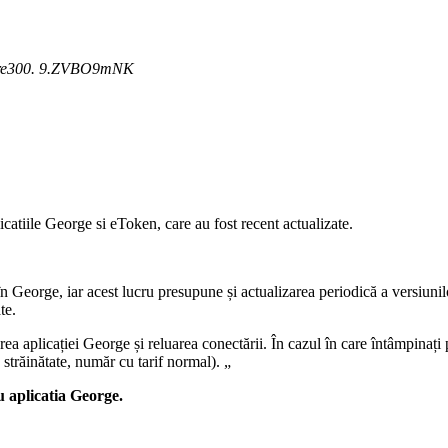
roare300. 9.ZVBO9mNK
catiile George si eToken, care au fost recent actualizate.
 George, iar acest lucru presupune și actualizarea periodică a versiunilor
te.
a aplicației George și reluarea conectării. În cazul în care întâmpinați 
răinătate, număr cu tarif normal). „
u aplicatia George.