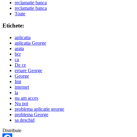
reclamatie banca
reclamatie banca
Toate
Etichete:
aplicatia
aplicatia George
arata
bcr
ca
De ce
eroare George
George
Imi
internet
la
nu am acces
Nu pot
problema aplicatie george
problema George
sa deschid
Distribuie