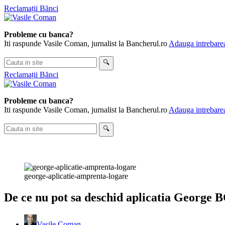
Skip
Reclamații Bănci
to
content
Probleme cu banca?
Iti raspunde Vasile Coman, jurnalist la Bancherul.ro
Adauga intrebarea
Cauta
🔍
in
Reclamații Bănci
site
Probleme cu banca?
Iti raspunde Vasile Coman, jurnalist la Bancherul.ro
Adauga intrebarea
Cauta
🔍
in
site
george-aplicatie-amprenta-logare
De ce nu pot sa deschid aplicatia George 
Vasile Coman