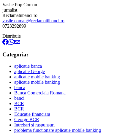
Vasile Pop Coman
jurnalist
Reclamatiibanci.ro
vasile.coman@reclamatiibanci.ro
0723292899
Distribuie
Categoria:
aplicatie banca
aplicatie George
aplicatie mobile banking
aplicatie mobile banking
banca
Banca Comerciala Romana
banci
BCR
BCR
Educatie financiara
George BCR
Intrebari si raspunsuri
problema functionare aplicatie mobile banking