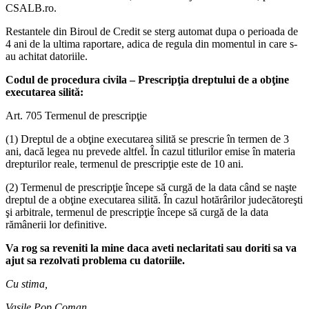
CSALB.ro.
Restantele din Biroul de Credit se sterg automat dupa o perioada de
4 ani de la ultima raportare, adica de regula din momentul in care s-
au achitat datoriile.
Codul de procedura civila – Prescripţia dreptului de a obţine
executarea silită:
Art. 705 Termenul de prescripţie
(1) Dreptul de a obţine executarea silită se prescrie în termen de 3
ani, dacă legea nu prevede altfel. În cazul titlurilor emise în materia
drepturilor reale, termenul de prescripţie este de 10 ani.
(2) Termenul de prescripţie începe să curgă de la data când se naşte
dreptul de a obţine executarea silită. În cazul hotărârilor judecătoreşti
şi arbitrale, termenul de prescripţie începe să curgă de la data
rămânerii lor definitive.
Va rog sa reveniti la mine daca aveti neclaritati sau doriti sa va
ajut sa rezolvati problema cu datoriile.
Cu stima,
Vasile Pop Coman