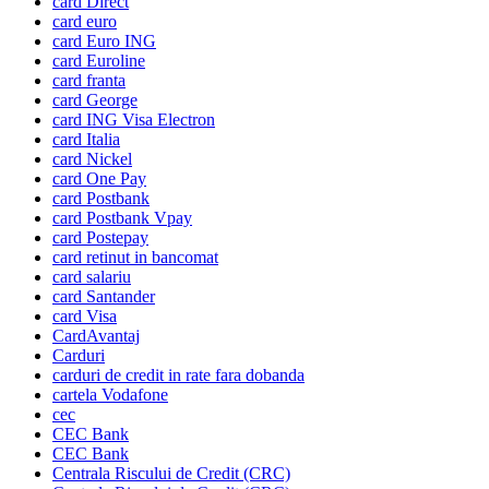
card Direct
card euro
card Euro ING
card Euroline
card franta
card George
card ING Visa Electron
card Italia
card Nickel
card One Pay
card Postbank
card Postbank Vpay
card Postepay
card retinut in bancomat
card salariu
card Santander
card Visa
CardAvantaj
Carduri
carduri de credit in rate fara dobanda
cartela Vodafone
cec
CEC Bank
CEC Bank
Centrala Riscului de Credit (CRC)