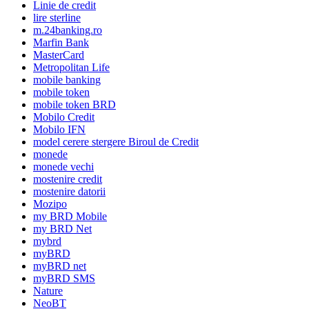
Linie de credit
lire sterline
m.24banking.ro
Marfin Bank
MasterCard
Metropolitan Life
mobile banking
mobile token
mobile token BRD
Mobilo Credit
Mobilo IFN
model cerere stergere Biroul de Credit
monede
monede vechi
mostenire credit
mostenire datorii
Mozipo
my BRD Mobile
my BRD Net
mybrd
myBRD
myBRD net
myBRD SMS
Nature
NeoBT