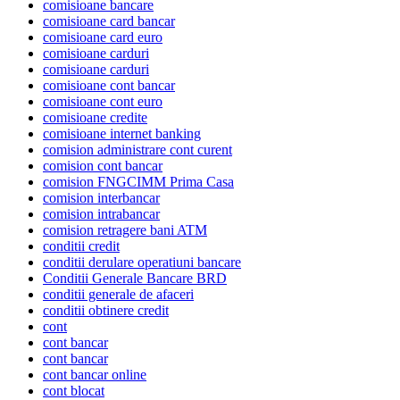
comisioane bancare
comisioane card bancar
comisioane card euro
comisioane carduri
comisioane carduri
comisioane cont bancar
comisioane cont euro
comisioane credite
comisioane internet banking
comision administrare cont curent
comision cont bancar
comision FNGCIMM Prima Casa
comision interbancar
comision intrabancar
comision retragere bani ATM
conditii credit
conditii derulare operatiuni bancare
Conditii Generale Bancare BRD
conditii generale de afaceri
conditii obtinere credit
cont
cont bancar
cont bancar
cont bancar online
cont blocat