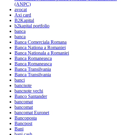
(ANPC)
avocat
Axi card
B2Kapital
b2kapital portfolio
banca
banca
Banca Comerciala Romana
Banca Nationa a Romaniei
Banca Nationala a Romaniei
Banca Romaneasca
Banca Romaneasca
Banca Transilvania
Banca Transilvania
banci
bancnote
bancnote vechi
Banco Santander
bancomat
bancomat
bancomat Euronet
Bancoposta
Bancpost
Bani
bani cash