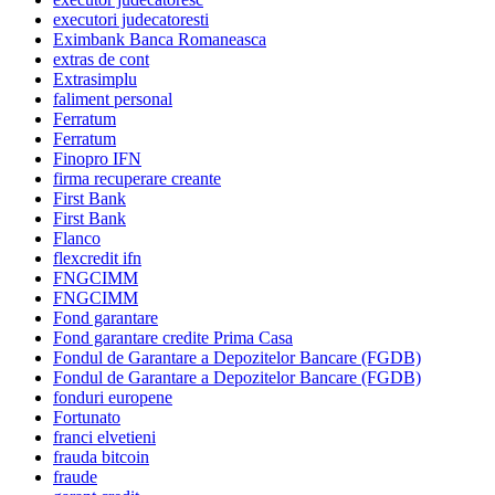
executori judecatoresti
Eximbank Banca Romaneasca
extras de cont
Extrasimplu
faliment personal
Ferratum
Ferratum
Finopro IFN
firma recuperare creante
First Bank
First Bank
Flanco
flexcredit ifn
FNGCIMM
FNGCIMM
Fond garantare
Fond garantare credite Prima Casa
Fondul de Garantare a Depozitelor Bancare (FGDB)
Fondul de Garantare a Depozitelor Bancare (FGDB)
fonduri europene
Fortunato
franci elvetieni
frauda bitcoin
fraude