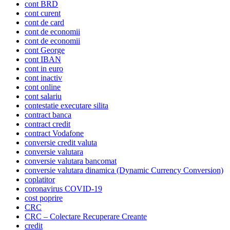
cont BRD
cont curent
cont de card
cont de economii
cont de economii
cont George
cont IBAN
cont in euro
cont inactiv
cont online
cont salariu
contestatie executare silita
contract banca
contract credit
contract Vodafone
conversie credit valuta
conversie valutara
conversie valutara bancomat
conversie valutara dinamica (Dynamic Currency Conversion)
coplatitor
coronavirus COVID-19
cost poprire
CRC
CRC – Colectare Recuperare Creante
credit