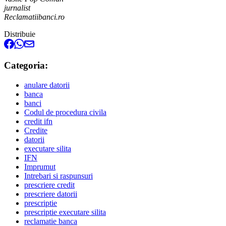
jurnalist
Reclamatiibanci.ro
Distribuie
Categoria:
anulare datorii
banca
banci
Codul de procedura civila
credit ifn
Credite
datorii
executare silita
IFN
Imprumut
Intrebari si raspunsuri
prescriere credit
prescriere datorii
prescriptie
prescriptie executare silita
reclamatie banca