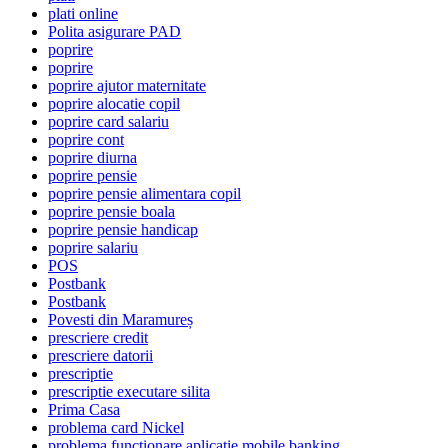
plati online
Polita asigurare PAD
poprire
poprire
poprire ajutor maternitate
poprire alocatie copil
poprire card salariu
poprire cont
poprire diurna
poprire pensie
poprire pensie alimentara copil
poprire pensie boala
poprire pensie handicap
poprire salariu
POS
Postbank
Postbank
Povesti din Maramureș
prescriere credit
prescriere datorii
prescriptie
prescriptie executare silita
Prima Casa
problema card Nickel
problema functionare aplicatie mobile banking