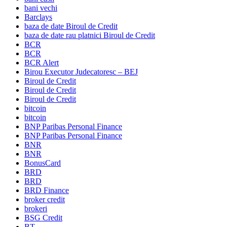
bani vechi
Barclays
baza de date Biroul de Credit
baza de date rau platnici Biroul de Credit
BCR
BCR
BCR Alert
Birou Executor Judecatoresc – BEJ
Biroul de Credit
Biroul de Credit
Biroul de Credit
bitcoin
bitcoin
BNP Paribas Personal Finance
BNP Paribas Personal Finance
BNR
BNR
BonusCard
BRD
BRD
BRD Finance
broker credit
brokeri
BSG Credit
BT