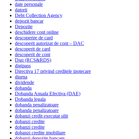
date personale
datorii
Debt Collection Agency
depozit bancar
Depozite
deschidere cont online
descoperire de card
descoperit autorizat de cont – DAC
descoperit de card
descoperit de cont
Digi (RCS&RDS)
digipass
Directiva 17 privind creditele ipotecare
diurna
dividende
dobanda
Dobanda Anuala Efectiva (DAE)
Dobanda legala
dobanda penalizatoare
dobanda penalizatoare
dobanzi credit executat silit
dobanzi credite
dobanzi credite
dobanzi credite imobiliare
dobanzi depozite bancare