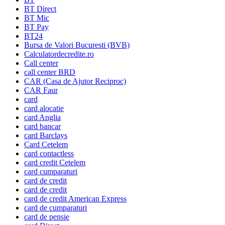
BT Direct
BT Mic
BT Pay
BT24
Bursa de Valori Bucuresti (BVB)
Calculatordecredite.ro
Call center
call center BRD
CAR (Casa de Ajutor Reciproc)
CAR Faur
card
card alocatie
card Anglia
card bancar
card Barclays
Card Cetelem
card contactless
card credit Cetelem
card cumparaturi
card de credit
card de credit
card de credit American Express
card de cumparaturi
card de pensie