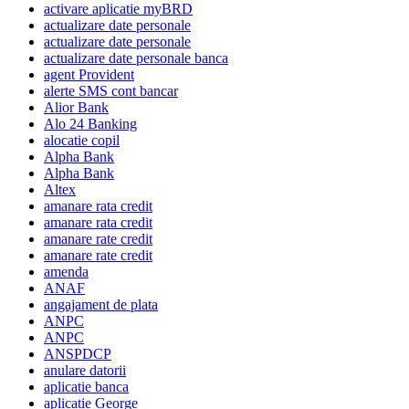
activare aplicatie myBRD
actualizare date personale
actualizare date personale
actualizare date personale banca
agent Provident
alerte SMS cont bancar
Alior Bank
Alo 24 Banking
alocatie copil
Alpha Bank
Alpha Bank
Altex
amanare rata credit
amanare rata credit
amanare rate credit
amanare rate credit
amenda
ANAF
angajament de plata
ANPC
ANPC
ANSPDCP
anulare datorii
aplicatie banca
aplicatie George