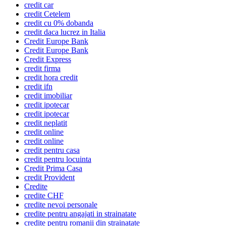
credit car
credit Cetelem
credit cu 0% dobanda
credit daca lucrez in Italia
Credit Europe Bank
Credit Europe Bank
Credit Express
credit firma
credit hora credit
credit ifn
credit imobiliar
credit ipotecar
credit ipotecar
credit neplatit
credit online
credit online
credit pentru casa
credit pentru locuinta
Credit Prima Casa
credit Provident
Credite
credite CHF
credite nevoi personale
credite pentru angajati in strainatate
credite pentru romanii din strainatate