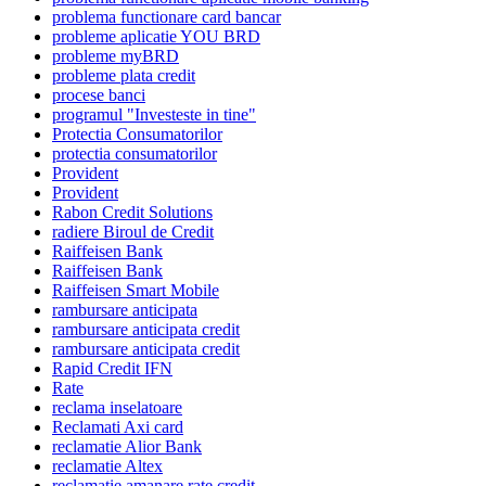
problema functionare card bancar
probleme aplicatie YOU BRD
probleme myBRD
probleme plata credit
procese banci
programul "Investeste in tine"
Protectia Consumatorilor
protectia consumatorilor
Provident
Provident
Rabon Credit Solutions
radiere Biroul de Credit
Raiffeisen Bank
Raiffeisen Bank
Raiffeisen Smart Mobile
rambursare anticipata
rambursare anticipata credit
rambursare anticipata credit
Rapid Credit IFN
Rate
reclama inselatoare
Reclamati Axi card
reclamatie Alior Bank
reclamatie Altex
reclamatie amanare rate credit