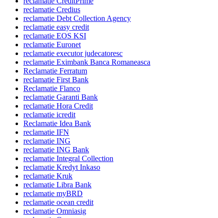
reclamatie CreditPrime
reclamatie Credius
reclamatie Debt Collection Agency
reclamatie easy credit
reclamatie EOS KSI
reclamatie Euronet
reclamatie executor judecatoresc
reclamatie Eximbank Banca Romaneasca
Reclamatie Ferratum
reclamatie First Bank
Reclamatie Flanco
reclamatie Garanti Bank
reclamatie Hora Credit
reclamatie icredit
Reclamatie Idea Bank
reclamatie IFN
reclamatie ING
reclamatie ING Bank
reclamatie Integral Collection
reclamatie Kredyt Inkaso
reclamatie Kruk
reclamatie Libra Bank
reclamatie myBRD
reclamatie ocean credit
reclamatie Omniasig