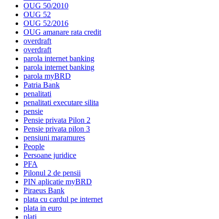
OUG 50/2010
OUG 52
OUG 52/2016
OUG amanare rata credit
overdraft
overdraft
parola internet banking
parola internet banking
parola myBRD
Patria Bank
penalitati
penalitati executare silita
pensie
Pensie privata Pilon 2
Pensie privata pilon 3
pensiuni maramures
People
Persoane juridice
PFA
Pilonul 2 de pensii
PIN aplicatie myBRD
Piraeus Bank
plata cu cardul pe internet
plata in euro
plati