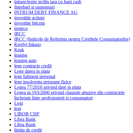
intrare/iesire in/din tara cu bani cash
Intrebari si raspunsuri
INTRUM DEBT FINANCE AG
investitie actiuni
investitie bitcoin
ipoteca
IRCC
IRCC (Indicele de Referinta pentru Creditele Consumatorilor)
Kredyt Inkaso
Kruk
leasing
leasing auto
lege contracte credit
Lege darea in plata
lege faliment personal
lege insolventa persoane fizice
Legea 77/2016 privind dare in plata
Legea nr.193/2000 privind clauzele abuzive din contractele
încheiate între profesioniști și consumatori
Legi
legi
LIBOR CHF
Libra Bank
Libra Bank
limita de credit