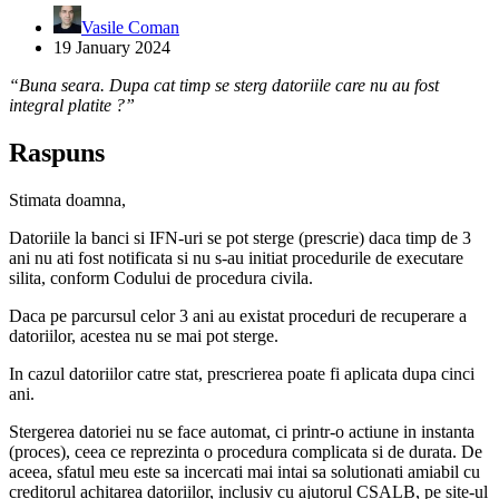
Vasile Coman
19 January 2024
“Buna seara. Dupa cat timp se sterg datoriile care nu au fost
integral platite ?”
Raspuns
Stimata doamna,
Datoriile la banci si IFN-uri se pot sterge (prescrie) daca timp de 3
ani nu ati fost notificata si nu s-au initiat procedurile de executare
silita, conform Codului de procedura civila.
Daca pe parcursul celor 3 ani au existat proceduri de recuperare a
datoriilor, acestea nu se mai pot sterge.
In cazul datoriilor catre stat, prescrierea poate fi aplicata dupa cinci
ani.
Stergerea datoriei nu se face automat, ci printr-o actiune in instanta
(proces), ceea ce reprezinta o procedura complicata si de durata. De
aceea, sfatul meu este sa incercati mai intai sa solutionati amiabil cu
creditorul achitarea datoriilor, inclusiv cu ajutorul CSALB, pe site-ul