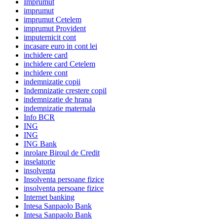
Imprumut
imprumut
imprumut Cetelem
imprumut Provident
imputernicit cont
incasare euro in cont lei
inchidere card
inchidere card Cetelem
inchidere cont
indemnizatie copii
Indemnizatie crestere copil
indemnizatie de hrana
indemnizatie maternala
Info BCR
ING
ING
ING Bank
inrolare Biroul de Credit
inselatorie
insolventa
Insolventa persoane fizice
insolventa persoane fizice
Internet banking
Intesa Sanpaolo Bank
Intesa Sanpaolo Bank