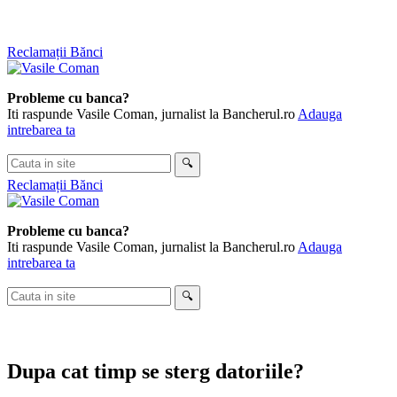
Skip
Reclamații Bănci
to
content
Probleme cu banca?
Iti raspunde Vasile Coman, jurnalist la Bancherul.ro
Adauga
intrebarea ta
Cauta
🔍
in
Reclamații Bănci
site
Probleme cu banca?
Iti raspunde Vasile Coman, jurnalist la Bancherul.ro
Adauga
intrebarea ta
Cauta
🔍
in
site
Dupa cat timp se sterg datoriile?