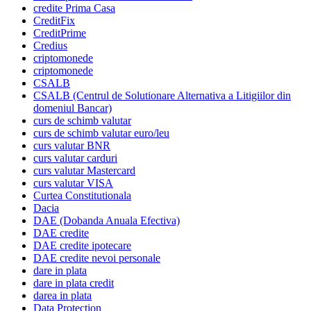
credite Prima Casa
CreditFix
CreditPrime
Credius
criptomonede
criptomonede
CSALB
CSALB (Centrul de Solutionare Alternativa a Litigiilor din
domeniul Bancar)
curs de schimb valutar
curs de schimb valutar euro/leu
curs valutar BNR
curs valutar carduri
curs valutar Mastercard
curs valutar VISA
Curtea Constitutionala
Dacia
DAE (Dobanda Anuala Efectiva)
DAE credite
DAE credite ipotecare
DAE credite nevoi personale
dare in plata
dare in plata credit
darea in plata
Data Protection