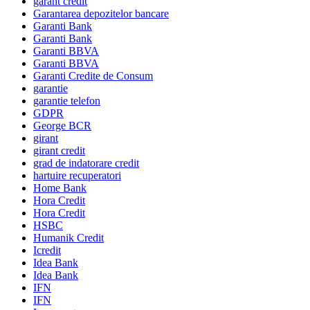
garant credit
Garantarea depozitelor bancare
Garanti Bank
Garanti Bank
Garanti BBVA
Garanti BBVA
Garanti Credite de Consum
garantie
garantie telefon
GDPR
George BCR
girant
girant credit
grad de indatorare credit
hartuire recuperatori
Home Bank
Hora Credit
Hora Credit
HSBC
Humanik Credit
Icredit
Idea Bank
Idea Bank
IFN
IFN