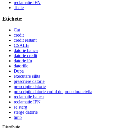
reclamatie IFN
Toate
Etichete:
Cat
credit
credit restant
CSALB
datorie banca
datorie credit
datorie ifn
datoriile
Dupa
executare silita
prescriere datorie
prescriptie datorie
prescriptie datorie codul de procedura civila
reclamatie banca
reclamatie IFN
se sterg
sterge datorie
timp
Distribuie