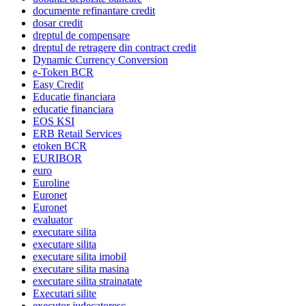
documente refinantare credit
dosar credit
dreptul de compensare
dreptul de retragere din contract credit
Dynamic Currency Conversion
e-Token BCR
Easy Credit
Educatie financiara
educatie financiara
EOS KSI
ERB Retail Services
etoken BCR
EURIBOR
euro
Euroline
Euronet
Euronet
evaluator
executare silita
executare silita
executare silita imobil
executare silita masina
executare silita strainatate
Executari silite
executor judecatoresc