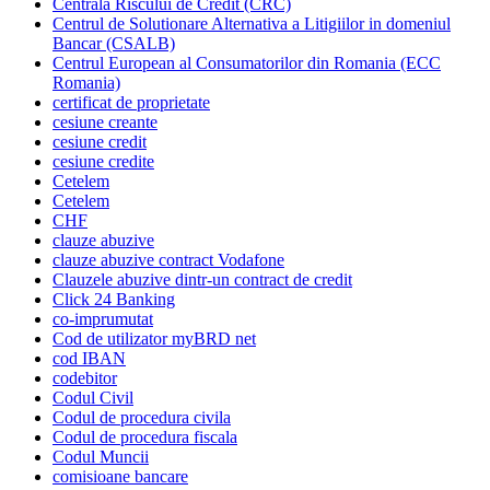
Centrala Riscului de Credit (CRC)
Centrul de Solutionare Alternativa a Litigiilor in domeniul
Bancar (CSALB)
Centrul European al Consumatorilor din Romania (ECC
Romania)
certificat de proprietate
cesiune creante
cesiune credit
cesiune credite
Cetelem
Cetelem
CHF
clauze abuzive
clauze abuzive contract Vodafone
Clauzele abuzive dintr-un contract de credit
Click 24 Banking
co-imprumutat
Cod de utilizator myBRD net
cod IBAN
codebitor
Codul Civil
Codul de procedura civila
Codul de procedura fiscala
Codul Muncii
comisioane bancare