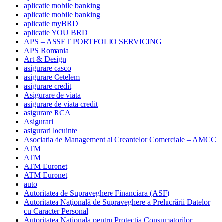
aplicatie mobile banking
aplicatie mobile banking
aplicatie myBRD
aplicatie YOU BRD
APS – ASSET PORTFOLIO SERVICING
APS Romania
Art & Design
asigurare casco
asigurare Cetelem
asigurare credit
Asigurare de viata
asigurare de viata credit
asigurare RCA
Asigurari
asigurari locuinte
Asociatia de Management al Creantelor Comerciale – AMCC
ATM
ATM
ATM Euronet
ATM Euronet
auto
Autoritatea de Supraveghere Financiara (ASF)
Autoritatea Naţională de Supraveghere a Prelucrării Datelor
cu Caracter Personal
Autoritatea Nationala pentru Protectia Consumatorilor