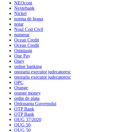
NEOcont
Nextebank
Nickel
norma de hrana
notar
Noul Cod Civil
numerar
Ocean Credit
Ocean Credit
Omniasig
One Pay
Oney
online banking
onorariu executor judecatoresc
onorariu executor judecatoresc
OPC
Orange
orange money
ordin de plata
Ordonanta Guvernului
OTP Bank
OTP Bank
OUG 37/2020
OUG 50
OUG 50