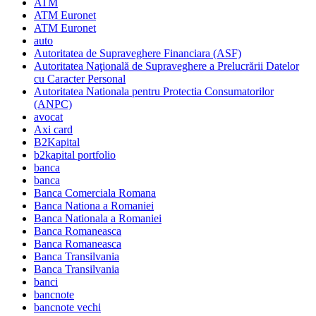
ATM
ATM Euronet
ATM Euronet
auto
Autoritatea de Supraveghere Financiara (ASF)
Autoritatea Naţională de Supraveghere a Prelucrării Datelor
cu Caracter Personal
Autoritatea Nationala pentru Protectia Consumatorilor
(ANPC)
avocat
Axi card
B2Kapital
b2kapital portfolio
banca
banca
Banca Comerciala Romana
Banca Nationa a Romaniei
Banca Nationala a Romaniei
Banca Romaneasca
Banca Romaneasca
Banca Transilvania
Banca Transilvania
banci
bancnote
bancnote vechi