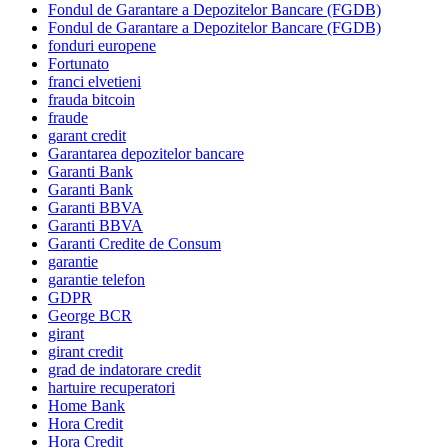
Fondul de Garantare a Depozitelor Bancare (FGDB)
Fondul de Garantare a Depozitelor Bancare (FGDB)
fonduri europene
Fortunato
franci elvetieni
frauda bitcoin
fraude
garant credit
Garantarea depozitelor bancare
Garanti Bank
Garanti Bank
Garanti BBVA
Garanti BBVA
Garanti Credite de Consum
garantie
garantie telefon
GDPR
George BCR
girant
girant credit
grad de indatorare credit
hartuire recuperatori
Home Bank
Hora Credit
Hora Credit