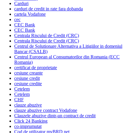
Carduri
carduri de credit in rate fara dobanda
cartela Vodafone
cec
CEC Bank
CEC Bank
Centrala Riscului de Credit (CRC)
Centrala Riscului de Credit (CRC)
Centrul de Solutionare Alternativa a Litigiilor in domeniul
Bancar (CSALB)
Centrul European al Consumatorilor din Romania (ECC
Romania)
certificat de proprietate
cesiune creante
cesiune credit
cesiune credite
Cetelem
Cetelem
CHF
clauze abuzive
clauze abuzive contract Vodafone
Clauzele abuzive dintr-un contract de credit
Click 24 Banking
co-imprumutat
Cod de utilizator myBRD net