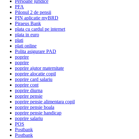
Persoane juridice
PFA
Pilonul 2 de pensii
PIN aplicatie myBRD
Piraeus Bank
plata cu cardul pe internet
plata in euro
plati
plati online
Polita asigurare PAD
poprire
poprire
poprire ajutor maternitate
poprire alocatie copil
poprire card salariu
poprire cont
poprire diurna
poprire pensie
poprire pensie alimentara copil
poprire pensie boala
poprire pensie handicap
poprire salariu
POS
Postbank
Postbank