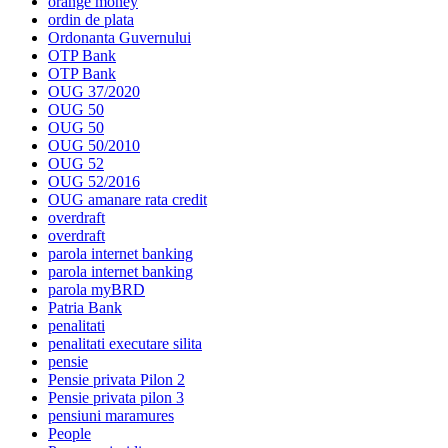
orange money
ordin de plata
Ordonanta Guvernului
OTP Bank
OTP Bank
OUG 37/2020
OUG 50
OUG 50
OUG 50/2010
OUG 52
OUG 52/2016
OUG amanare rata credit
overdraft
overdraft
parola internet banking
parola internet banking
parola myBRD
Patria Bank
penalitati
penalitati executare silita
pensie
Pensie privata Pilon 2
Pensie privata pilon 3
pensiuni maramures
People