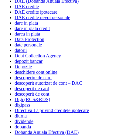
DAE (Dobanda Anuala Efectiva)
DAE credite
DAE credite ipotecare
DAE credite nevoi personale
dare in plata
dare in plata credit
darea in plata
Data Protection
date personale
datorii
Debt Collection Agency
depozit bancar
Depozite
deschidere cont online
descoperire de card
descoperit autorizat de cont – DAC
descoperit de card
descoperit de cont
Digi (RCS&RDS)
digipass
Directiva 17 privind creditele ipotecare
diurna
dividende
dobanda
Dobanda Anuala Efectiva (DAE)