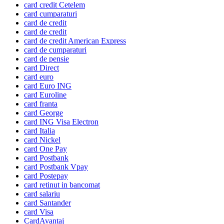
card credit Cetelem
card cumparaturi
card de credit
card de credit
card de credit American Express
card de cumparaturi
card de pensie
card Direct
card euro
card Euro ING
card Euroline
card franta
card George
card ING Visa Electron
card Italia
card Nickel
card One Pay
card Postbank
card Postbank Vpay
card Postepay
card retinut in bancomat
card salariu
card Santander
card Visa
CardAvantaj