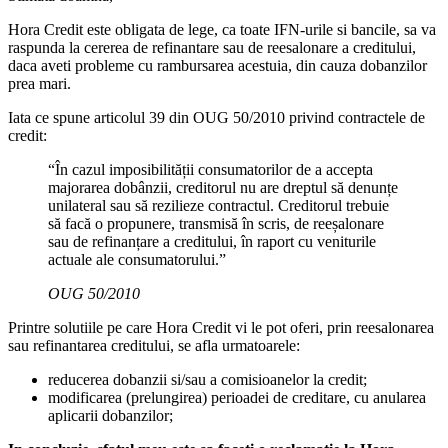
Hora Credit este obligata de lege, ca toate IFN-urile si bancile, sa va
raspunda la cererea de refinantare sau de reesalonare a creditului,
daca aveti probleme cu rambursarea acestuia, din cauza dobanzilor
prea mari.
Iata ce spune articolul 39 din OUG 50/2010 privind contractele de
credit:
“În cazul imposibilității consumatorilor de a accepta
majorarea dobânzii, creditorul nu are dreptul să denunțe
unilateral sau să rezilieze contractul. Creditorul trebuie
să facă o propunere, transmisă în scris, de reeșalonare
sau de refinanțare a creditului, în raport cu veniturile
actuale ale consumatorului.”
OUG 50/2010
Printre solutiile pe care Hora Credit vi le pot oferi, prin reesalonarea
sau refinantarea creditului, se afla urmatoarele:
reducerea dobanzii si/sau a comisioanelor la credit;
modificarea (prelungirea) perioadei de creditare, cu anularea
aplicarii dobanzilor;