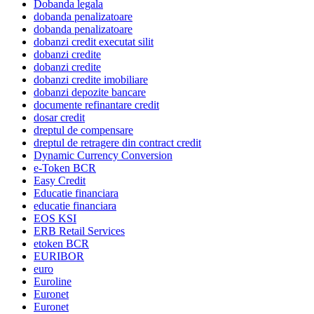
Dobanda legala
dobanda penalizatoare
dobanda penalizatoare
dobanzi credit executat silit
dobanzi credite
dobanzi credite
dobanzi credite imobiliare
dobanzi depozite bancare
documente refinantare credit
dosar credit
dreptul de compensare
dreptul de retragere din contract credit
Dynamic Currency Conversion
e-Token BCR
Easy Credit
Educatie financiara
educatie financiara
EOS KSI
ERB Retail Services
etoken BCR
EURIBOR
euro
Euroline
Euronet
Euronet