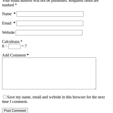
Your email address will not be published.
Required fields are
marked
*
Name
*
Email
*
Website
Calculeaza
*
8 −
= 7
Add Comment
*
Save my name, email and website in this browser for the next
time I comment.
Post Comment