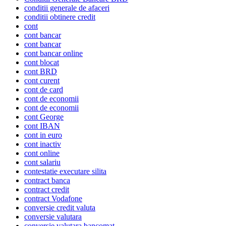
conditii generale de afaceri
conditii obtinere credit
cont
cont bancar
cont bancar
cont bancar online
cont blocat
cont BRD
cont curent
cont de card
cont de economii
cont de economii
cont George
cont IBAN
cont in euro
cont inactiv
cont online
cont salariu
contestatie executare silita
contract banca
contract credit
contract Vodafone
conversie credit valuta
conversie valutara
conversie valutara bancomat