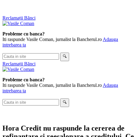
Skip
Reclamații Bănci
to
content
Probleme cu banca?
Iti raspunde Vasile Coman, jurnalist la Bancherul.ro
Adauga
intrebarea ta
Cauta
🔍
in
Reclamații Bănci
site
Probleme cu banca?
Iti raspunde Vasile Coman, jurnalist la Bancherul.ro
Adauga
intrebarea ta
Cauta
🔍
in
site
Hora Credit nu raspunde la cererea de
refinantare si reesalonare a creditului. Ce