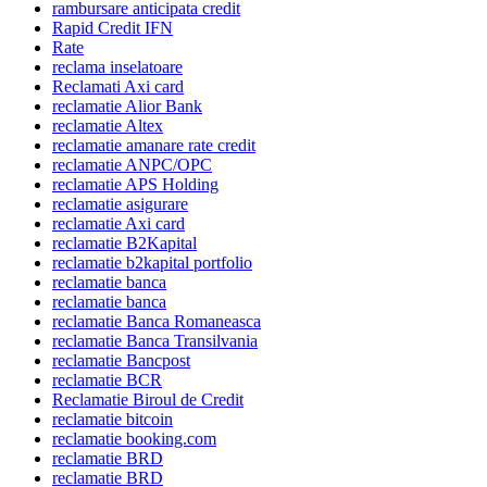
rambursare anticipata credit
Rapid Credit IFN
Rate
reclama inselatoare
Reclamati Axi card
reclamatie Alior Bank
reclamatie Altex
reclamatie amanare rate credit
reclamatie ANPC/OPC
reclamatie APS Holding
reclamatie asigurare
reclamatie Axi card
reclamatie B2Kapital
reclamatie b2kapital portfolio
reclamatie banca
reclamatie banca
reclamatie Banca Romaneasca
reclamatie Banca Transilvania
reclamatie Bancpost
reclamatie BCR
Reclamatie Biroul de Credit
reclamatie bitcoin
reclamatie booking.com
reclamatie BRD
reclamatie BRD