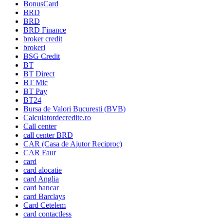
BonusCard
BRD
BRD
BRD Finance
broker credit
brokeri
BSG Credit
BT
BT Direct
BT Mic
BT Pay
BT24
Bursa de Valori Bucuresti (BVB)
Calculatordecredite.ro
Call center
call center BRD
CAR (Casa de Ajutor Reciproc)
CAR Faur
card
card alocatie
card Anglia
card bancar
card Barclays
Card Cetelem
card contactless