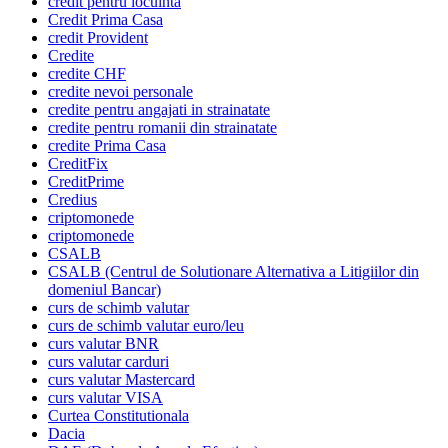
credit pentru locuinta
Credit Prima Casa
credit Provident
Credite
credite CHF
credite nevoi personale
credite pentru angajati in strainatate
credite pentru romanii din strainatate
credite Prima Casa
CreditFix
CreditPrime
Credius
criptomonede
criptomonede
CSALB
CSALB (Centrul de Solutionare Alternativa a Litigiilor din
domeniul Bancar)
curs de schimb valutar
curs de schimb valutar euro/leu
curs valutar BNR
curs valutar carduri
curs valutar Mastercard
curs valutar VISA
Curtea Constitutionala
Dacia