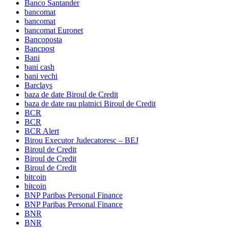
Banco Santander
bancomat
bancomat
bancomat Euronet
Bancoposta
Bancpost
Bani
bani cash
bani vechi
Barclays
baza de date Biroul de Credit
baza de date rau platnici Biroul de Credit
BCR
BCR
BCR Alert
Birou Executor Judecatoresc – BEJ
Biroul de Credit
Biroul de Credit
Biroul de Credit
bitcoin
bitcoin
BNP Paribas Personal Finance
BNP Paribas Personal Finance
BNR
BNR