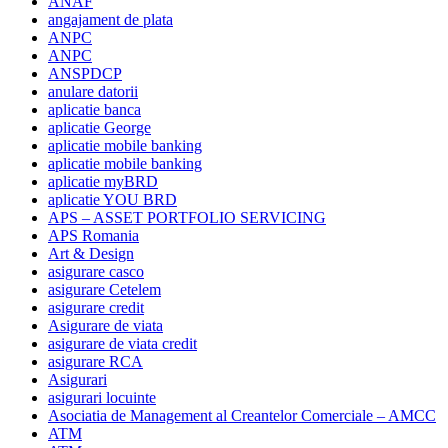
ANAF
angajament de plata
ANPC
ANPC
ANSPDCP
anulare datorii
aplicatie banca
aplicatie George
aplicatie mobile banking
aplicatie mobile banking
aplicatie myBRD
aplicatie YOU BRD
APS – ASSET PORTFOLIO SERVICING
APS Romania
Art & Design
asigurare casco
asigurare Cetelem
asigurare credit
Asigurare de viata
asigurare de viata credit
asigurare RCA
Asigurari
asigurari locuinte
Asociatia de Management al Creantelor Comerciale – AMCC
ATM