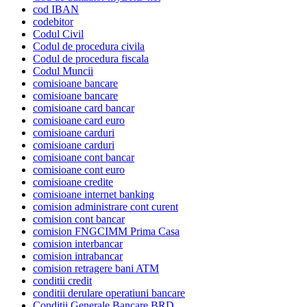
cod IBAN
codebitor
Codul Civil
Codul de procedura civila
Codul de procedura fiscala
Codul Muncii
comisioane bancare
comisioane bancare
comisioane card bancar
comisioane card euro
comisioane carduri
comisioane carduri
comisioane cont bancar
comisioane cont euro
comisioane credite
comisioane internet banking
comision administrare cont curent
comision cont bancar
comision FNGCIMM Prima Casa
comision interbancar
comision intrabancar
comision retragere bani ATM
conditii credit
conditii derulare operatiuni bancare
Conditii Generale Bancare BRD