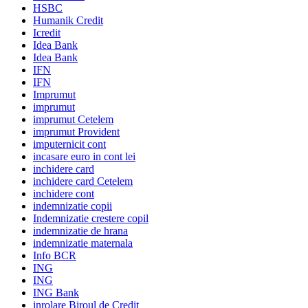
HSBC
Humanik Credit
Icredit
Idea Bank
Idea Bank
IFN
IFN
Imprumut
imprumut
imprumut Cetelem
imprumut Provident
imputernicit cont
incasare euro in cont lei
inchidere card
inchidere card Cetelem
inchidere cont
indemnizatie copii
Indemnizatie crestere copil
indemnizatie de hrana
indemnizatie maternala
Info BCR
ING
ING
ING Bank
inrolare Biroul de Credit