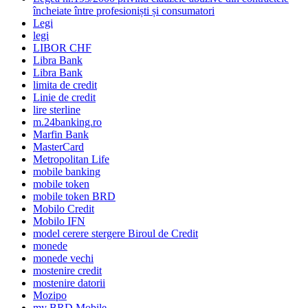
încheiate între profesioniști și consumatori
Legi
legi
LIBOR CHF
Libra Bank
Libra Bank
limita de credit
Linie de credit
lire sterline
m.24banking.ro
Marfin Bank
MasterCard
Metropolitan Life
mobile banking
mobile token
mobile token BRD
Mobilo Credit
Mobilo IFN
model cerere stergere Biroul de Credit
monede
monede vechi
mostenire credit
mostenire datorii
Mozipo
my BRD Mobile