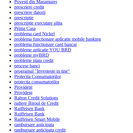
Povesti din Maramureș
prescriere credit
prescriere datorii
prescriptie
prescriptie executare silita
Prima Casa
problema card Nickel
problema functionare aplicatie mobile banking
problema functionare card bancar
probleme aplicatie YOU BRD
probleme myBRD
probleme plata credit
procese banci
programul "Investeste in tine"
Protectia Consumatorilor
protectia consumatorilor
Provident
Provident
Rabon Credit Solutions
radiere Biroul de Credit
Raiffeisen Bank
Raiffeisen Bank
Raiffeisen Smart Mobile
rambursare anticipata
rambursare anticipata credit