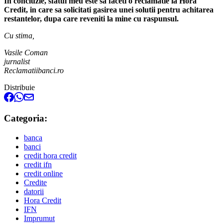
In concluzie, sfatul meu este sa faceti o reclamatie la Hora
Credit, in care sa solicitati gasirea unei solutii pentru achitarea
restantelor, dupa care reveniti la mine cu raspunsul.
Cu stima,
Vasile Coman
jurnalist
Reclamatiibanci.ro
Distribuie
Categoria:
banca
banci
credit hora credit
credit ifn
credit online
Credite
datorii
Hora Credit
IFN
Imprumut