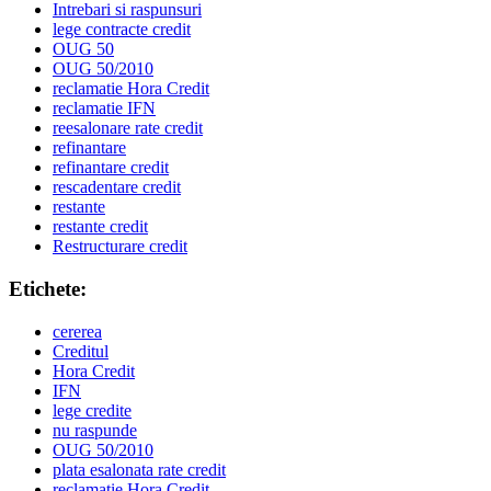
Intrebari si raspunsuri
lege contracte credit
OUG 50
OUG 50/2010
reclamatie Hora Credit
reclamatie IFN
reesalonare rate credit
refinantare
refinantare credit
rescadentare credit
restante
restante credit
Restructurare credit
Etichete:
cererea
Creditul
Hora Credit
IFN
lege credite
nu raspunde
OUG 50/2010
plata esalonata rate credit
reclamatie Hora Credit