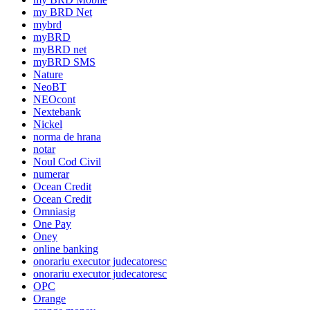
my BRD Net
mybrd
myBRD
myBRD net
myBRD SMS
Nature
NeoBT
NEOcont
Nextebank
Nickel
norma de hrana
notar
Noul Cod Civil
numerar
Ocean Credit
Ocean Credit
Omniasig
One Pay
Oney
online banking
onorariu executor judecatoresc
onorariu executor judecatoresc
OPC
Orange