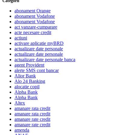
Categorii
abonament Orange
abonament Vodafone
abonament Vodafone
act vanzare-cumparare
acte necesare credit
actiuni
activare aplicatie myBRD
actualizare date personale
actualizare date personale
actualizare date personale banca
agent Provident
alerte SMS cont bancar
Alior Bank
Alo 24 Banking
alocatie copil
Alpha Bank
Alpha Bank
Altex
amanare rata credit
amanare rata credit
amanare rate credit
amanare rate credit
amenda