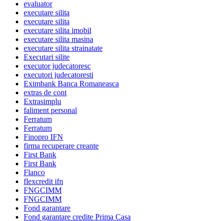
evaluator
executare silita
executare silita
executare silita imobil
executare silita masina
executare silita strainatate
Executari silite
executor judecatoresc
executori judecatoresti
Eximbank Banca Romaneasca
extras de cont
Extrasimplu
faliment personal
Ferratum
Ferratum
Finopro IFN
firma recuperare creante
First Bank
First Bank
Flanco
flexcredit ifn
FNGCIMM
FNGCIMM
Fond garantare
Fond garantare credite Prima Casa