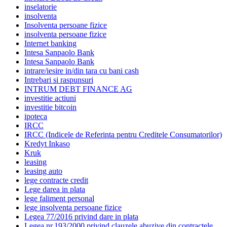
inselatorie
insolventa
Insolventa persoane fizice
insolventa persoane fizice
Internet banking
Intesa Sanpaolo Bank
Intesa Sanpaolo Bank
intrare/iesire in/din tara cu bani cash
Intrebari si raspunsuri
INTRUM DEBT FINANCE AG
investitie actiuni
investitie bitcoin
ipoteca
IRCC
IRCC (Indicele de Referinta pentru Creditele Consumatorilor)
Kredyt Inkaso
Kruk
leasing
leasing auto
lege contracte credit
Lege darea in plata
lege faliment personal
lege insolventa persoane fizice
Legea 77/2016 privind dare in plata
Legea nr.193/2000 privind clauzele abuzive din contractele