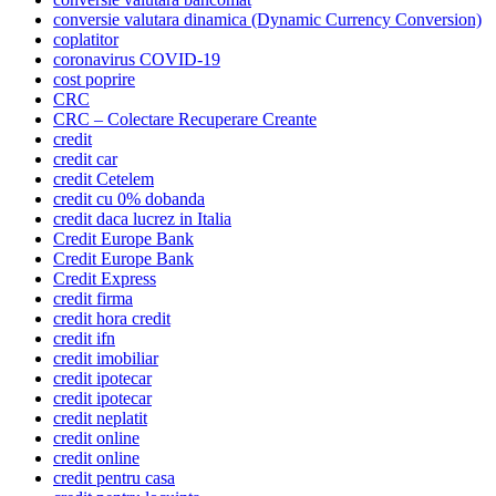
conversie valutara dinamica (Dynamic Currency Conversion)
coplatitor
coronavirus COVID-19
cost poprire
CRC
CRC – Colectare Recuperare Creante
credit
credit car
credit Cetelem
credit cu 0% dobanda
credit daca lucrez in Italia
Credit Europe Bank
Credit Europe Bank
Credit Express
credit firma
credit hora credit
credit ifn
credit imobiliar
credit ipotecar
credit ipotecar
credit neplatit
credit online
credit online
credit pentru casa