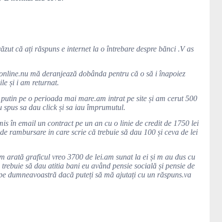
ut că ați răspuns e internet la o întrebare despre bănci .V as
 online.nu mă deranjează dobânda pentru că o să i înapoiez
e și i am returnat.
putin pe o perioada mai mare.am intrat pe site și am cerut 500
u spus sa dau click și sa iau împrumutul.
mis în email un contract pe un an cu o linie de credit de 1750 lei
 de rambursare in care scrie că trebuie să dau 100 și ceva de lei
 arată graficul vreo 3700 de lei.am sunat la ei și m au dus cu
 trebuie să dau atitia bani eu având pensie socială și pensie de
 pe dumneavoastră dacă puteți să mă ajutați cu un răspuns.va