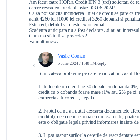
Am facut catre HORA Credit IFN 3 (trei) solicitari de 
cerere rescadentare debit astazi 03.06.2024!
Ca sa pot solicita inchiderea liniei de credit se pare ca tr
achit 4260 lei (1000 lei credit si 3260 dobanzi si penalitat
Este cert, debitul va crește exponențial.
Scadenta anticipata nu a fost declarata, si nu au interesul
Cum ma sfatuiti sa procedez?
Va multumesc.
Vasile Coman
5 June 2024 / 1:48 PM
Reply
Sunt cateva probleme pe care le ridicati in cazul Ho
1. In loc de un credit pe 30 de zile cu dobanda 0%, 
credit cu o dobanda foarte mare (1% sau 2% pe zi, a
comerciala incorecta, ilegala.
2. Faptul ca nu ati putut descarca documentele aferen
creditul), ceea ce inseamna ca nu le-ati citit, poat
este o obligatie legala privind informarea inainte de
3. Lipsa raspunsurilor la cererile de rescadentare est