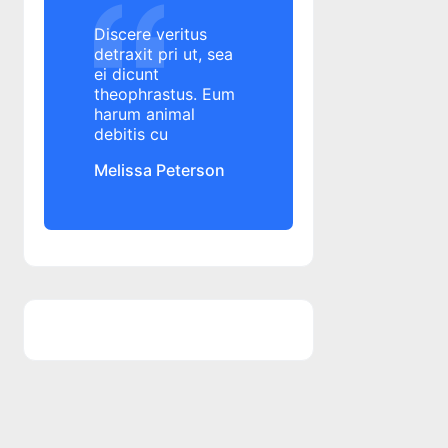
Alpha Bank
Discere veritus
Altex
detraxit pri ut, sea
ei dicunt
amanare rata credit
theophrastus. Eum
amanare rata credit
harum animal
amanare rate credit
debitis cu
amanare rate credit
Melissa Peterson
amenda
ANAF
angajament de plata
ANPC
ANPC
ANSPDCP
anulare datorii
aplicatie banca
aplicatie George
aplicatie mobile banking
aplicatie mobile banking