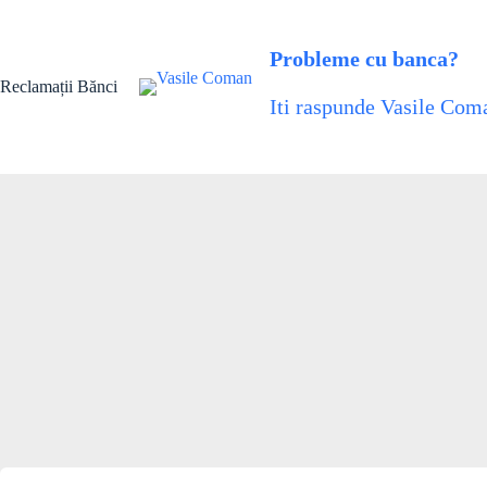
Skip
to
content
Probleme cu banca?
Reclamații Bănci
Iti raspunde Vasile Coma