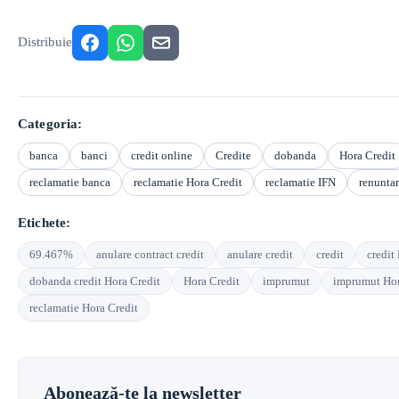
Distribuie
Categoria:
banca
banci
credit online
Credite
dobanda
Hora Credit
reclamatie banca
reclamatie Hora Credit
reclamatie IFN
renuntar
Etichete:
69.467%
anulare contract credit
anulare credit
credit
credit
dobanda credit Hora Credit
Hora Credit
imprumut
imprumut Hor
reclamatie Hora Credit
Abonează-te la newsletter