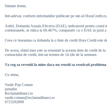
Stimate domn,
Intr-adevar, conform informatiilor publicate pe site-ul HoraCredit.ro,
Astfel, Dobanda Anuala Efectiva (DAE), indicatorul pentru costul to
comisioanele, se ridica la 69.467%, comparativ cu o DAE in jurul a
Ceea ce inseamna ca dobanda la o linie de credit Hora Credit este d
De aceea, sfatul meu este sa renuntati la aceasta linie de credit de la
contractului de credit, intr-un termen de 14 zile de la semnare.
Va rog sa reveniti la mine daca nu reusiti sa rezolvati problem
Cu stima,
Vasile Pop Coman
jurnalist
Reclamatiibanci.ro
vasile.coman@reclamatiibanci.ro
0723292899