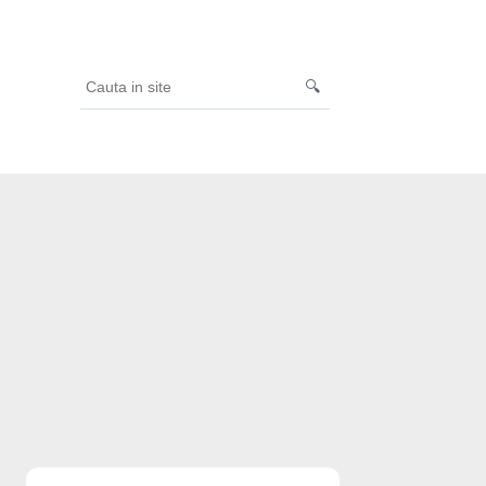
🔍
Cauta
in
site