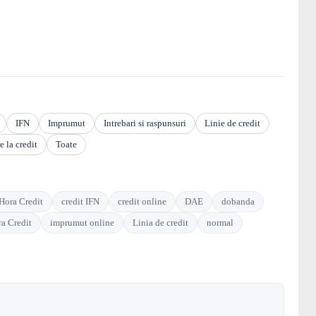
IFN
Imprumut
Intrebari si raspunsuri
Linie de credit
e la credit
Toate
 Hora Credit
credit IFN
credit online
DAE
dobanda
a Credit
imprumut online
Linia de credit
normal