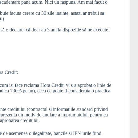
rescadentare pana acum. Nici un raspuns. Am mai facut o
ebuie facuta cerere cu 30 zile inainte; astazi ar trebui sa
i).
 să o declare, că doar au 3 ani la dispoziție să ne execute!
ra Credit:
cum isi face reclama Hora Credit, vi s-a aprobat o linie de
dica 730% pe an), ceea ce poate fi considerata o practica
te creditului (contractul si informatiile standard privind
e reprezenta un motiv de anulare a imprumutului, pentru ca
 aprobarea creditului.
e de asemenea o ilegalitate, bancile si IFN-urile fiind