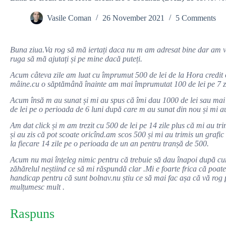
Vasile Coman
26 November 2021
5 Comments
Buna ziua.Va rog să mă iertați daca nu m am adresat bine dar am văz
ruga să mă ajutați și pe mine dacă puteți.
Acum câteva zile am luat cu împrumut 500 de lei de la Hora credit
mâine.cu o săptămână înainte am mai împrumutat 100 de lei pe 7 zil
Acum însă m au sunat și mi au spus că îmi dau 1000 de lei sau mai 
de lei pe o perioada de 6 luni după care m au sunat din nou și mi a
Am dat click și m am trezit cu 500 de lei pe 14 zile plus că mi au tri
și au zis că pot scoate oricînd.am scos 500 și mi au trimis un grafic
la fiecare 14 zile pe o perioada de un an pentru tranșă de 500.
Acum nu mai înțeleg nimic pentru că trebuie să dau înapoi după cum
zăhărelul neștiind ce să mi răspundă clar .Mi e foarte frica că poate
handicap pentru că sunt bolnav.nu știu ce să mai fac așa că vă rog
mulțumesc mult .
Raspuns