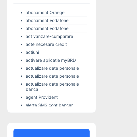
abonament Orange
abonament Vodafone
abonament Vodafone
act vanzare-cumparare
acte necesare credit
actiuni
activare aplicatie myBRD
actualizare date personale
actualizare date personale
actualizare date personale
banca
agent Provident
alerte SMS cont bancar
Alior Bank
Alo 24 Banking
alocatie copil
Alpha Bank