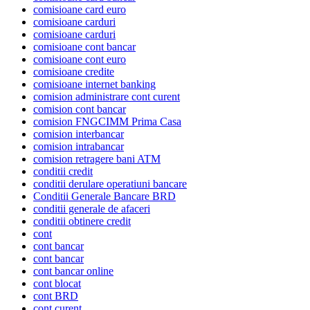
comisioane card euro
comisioane carduri
comisioane carduri
comisioane cont bancar
comisioane cont euro
comisioane credite
comisioane internet banking
comision administrare cont curent
comision cont bancar
comision FNGCIMM Prima Casa
comision interbancar
comision intrabancar
comision retragere bani ATM
conditii credit
conditii derulare operatiuni bancare
Conditii Generale Bancare BRD
conditii generale de afaceri
conditii obtinere credit
cont
cont bancar
cont bancar
cont bancar online
cont blocat
cont BRD
cont curent