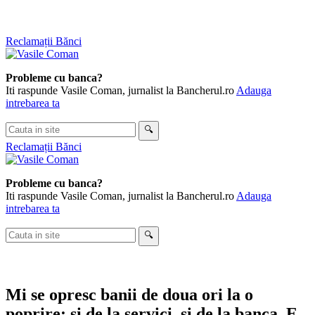
Skip
Reclamații Bănci
to
content
Probleme cu banca?
Iti raspunde Vasile Coman, jurnalist la Bancherul.ro
Adauga
intrebarea ta
Cauta
🔍
in
Reclamații Bănci
site
Probleme cu banca?
Iti raspunde Vasile Coman, jurnalist la Bancherul.ro
Adauga
intrebarea ta
Cauta
🔍
in
site
Mi se opresc banii de doua ori la o
poprire: si de la servici, si de la banca. E