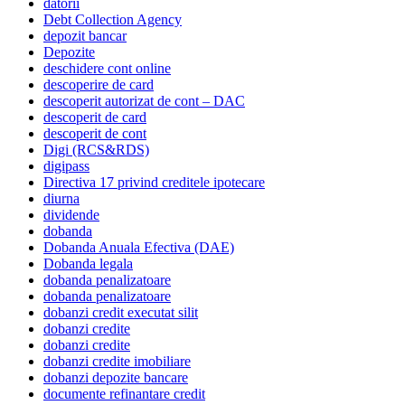
datorii
Debt Collection Agency
depozit bancar
Depozite
deschidere cont online
descoperire de card
descoperit autorizat de cont – DAC
descoperit de card
descoperit de cont
Digi (RCS&RDS)
digipass
Directiva 17 privind creditele ipotecare
diurna
dividende
dobanda
Dobanda Anuala Efectiva (DAE)
Dobanda legala
dobanda penalizatoare
dobanda penalizatoare
dobanzi credit executat silit
dobanzi credite
dobanzi credite
dobanzi credite imobiliare
dobanzi depozite bancare
documente refinantare credit