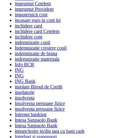
imprumut Cetelem
imprumut Provident
imputernicit cont
incasare euro in cont lei
inchidere card
inchidere card Cetelem
inchidere cont
indemnizatie copii
Indemnizatie crestere copil
indemnizatie de hrana
indemnizatie maternala
Info BCR
ING
ING
ING Bank
inrolare Biroul de Credit
inselatorie
insolventa
Insolventa persoane fizice
insolventa persoane fizice
Internet banking
Intesa Sanpaolo Bank
Intesa Sanpaolo Bank
intrare/iesire in/din tara cu bani cash
Intrebari si raspunsuri