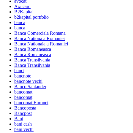
avocat
Axi card
B2Kapital
b2kapital portfolio
banca
banca
Banca Comerciala Romana
Banca Nationa a Romaniei
Banca Nationala a Romaniei
Banca Romaneasca
Banca Romaneasca
Banca Transilvania
Banca Transilvania
banci
bancnote
bancnote vechi
Banco Santander
bancomat
bancomat
bancomat Euronet
Bancoposta
Bancpost
Bani
bani cash
bani vechi