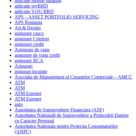
aplicatie mobile banking
aplicatie myBRD
aplicatie YOU BRD
APS – ASSET PORTFOLIO SERVICING
APS Romania
Art & Design
asigurare casco
asigurare Cetelem
asigurare credit
Asigurare de viata
asigurare de viata credit
asigurare RCA
Asigurari
asigurari locuinte
Asociatia de Management al Creantelor Comerciale – AMCC
ATM
ATM
ATM Euronet
ATM Euronet
auto
Autoritatea de Supraveghere Financiara (ASF)
Autoritatea Naţională de Supraveghere a Prelucrării Datelor
cu Caracter Personal
Autoritatea Nationala pentru Protectia Consumatorilor
(ANPC)