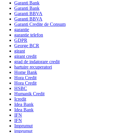
Garanti Bank
Garanti Bank
Garanti BBVA
Garanti BBVA
Garanti Credite de Consum
garantie
garantie telefon
GDPR
George BCR
girant
girant credit
grad de indatorare credit
hartuire recuperatori
Home Bank
Hora Credit
Hora Credit
HSBC
Humanik Credit
Icredit
Idea Bank
Idea Bank
IFN
IFN
Imprumut
imprumut