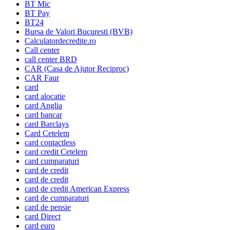
BT Mic
BT Pay
BT24
Bursa de Valori Bucuresti (BVB)
Calculatordecredite.ro
Call center
call center BRD
CAR (Casa de Ajutor Reciproc)
CAR Faur
card
card alocatie
card Anglia
card bancar
card Barclays
Card Cetelem
card contactless
card credit Cetelem
card cumparaturi
card de credit
card de credit
card de credit American Express
card de cumparaturi
card de pensie
card Direct
card euro