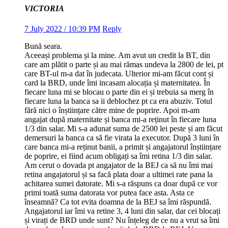
VICTORIA
7 July 2022 / 10:39 PM
Reply
Bună seara.
Aceeași problema și la mine. Am avut un credit la BT, din
care am plătit o parte și au mai rămas undeva la 2800 de lei, pt
care BT-ul m-a dat în judecata. Ulterior mi-am făcut cont și
card la BRD, unde îmi incasam alocația și maternitatea. În
fiecare luna mi se blocau o parte din ei și trebuia sa merg în
fiecare luna la banca sa ii deblochez pt ca era abuziv. Totul
fără nici o înștiințare către mine de poprire. Apoi m-am
angajat după maternitate și banca mi-a reținut în fiecare luna
1/3 din salar. Mi s-a adunat suma de 2500 lei peste și am făcut
demersuri la banca ca să fie virata la executor. După 3 luni în
care banca mi-a reținut banii, a primit și angajatorul înștiințare
de poprire, ei fiind acum obligați sa îmi retina 1/3 din salar.
Am cerut o dovada pt angajator de la BEJ ca să nu îmi mai
retina angajatorul și sa facă plata doar a ultimei rate pana la
achitarea sumei datorate. Mi s-a răspuns ca doar după ce vor
primi toată suma datorata vor putea face asta. Asta ce
înseamnă? Ca tot evita doamna de la BEJ sa îmi răspundă.
Angajatorul iar îmi va retine 3, 4 luni din salar, dar cei blocați
și virați de BRD unde sunt? Nu înțeleg de ce nu a vrut sa îmi