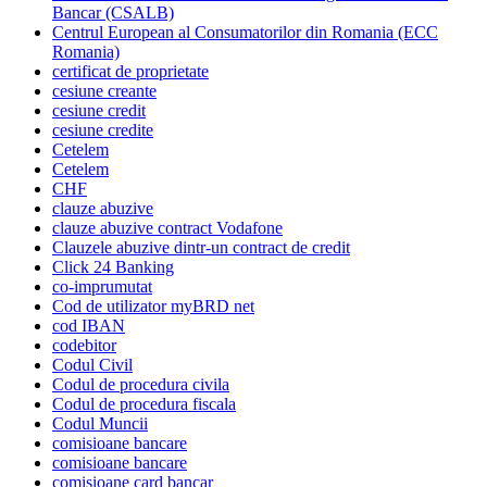
Bancar (CSALB)
Centrul European al Consumatorilor din Romania (ECC
Romania)
certificat de proprietate
cesiune creante
cesiune credit
cesiune credite
Cetelem
Cetelem
CHF
clauze abuzive
clauze abuzive contract Vodafone
Clauzele abuzive dintr-un contract de credit
Click 24 Banking
co-imprumutat
Cod de utilizator myBRD net
cod IBAN
codebitor
Codul Civil
Codul de procedura civila
Codul de procedura fiscala
Codul Muncii
comisioane bancare
comisioane bancare
comisioane card bancar