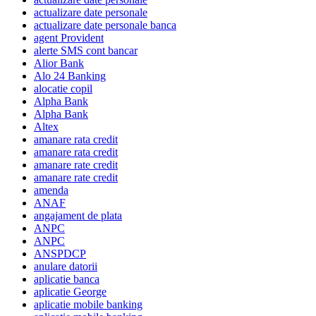
actualizare date personale
actualizare date personale banca
agent Provident
alerte SMS cont bancar
Alior Bank
Alo 24 Banking
alocatie copil
Alpha Bank
Alpha Bank
Altex
amanare rata credit
amanare rata credit
amanare rate credit
amanare rate credit
amenda
ANAF
angajament de plata
ANPC
ANPC
ANSPDCP
anulare datorii
aplicatie banca
aplicatie George
aplicatie mobile banking