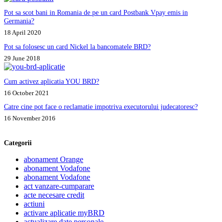
Pot sa scot bani in Romania de pe un card Postbank Vpay emis in
Germania?
18 April 2020
Pot sa folosesc un card Nickel la bancomatele BRD?
29 June 2018
Cum activez aplicatia YOU BRD?
16 October 2021
Catre cine pot face o reclamatie impotriva executorului judecatoresc?
16 November 2016
Categorii
abonament Orange
abonament Vodafone
abonament Vodafone
act vanzare-cumparare
acte necesare credit
actiuni
activare aplicatie myBRD
actualizare date personale