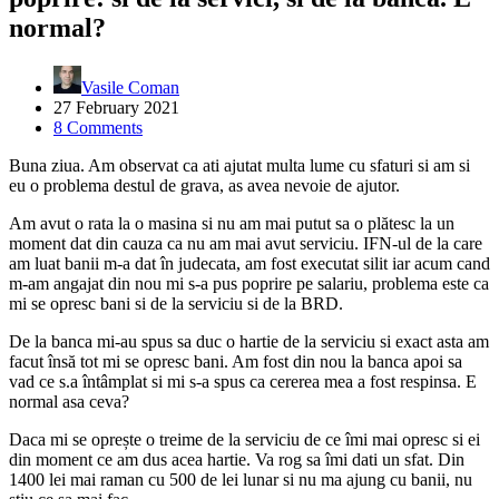
normal?
Vasile Coman
27 February 2021
8 Comments
Buna ziua. Am observat ca ati ajutat multa lume cu sfaturi si am si
eu o problema destul de grava, as avea nevoie de ajutor.
Am avut o rata la o masina si nu am mai putut sa o plătesc la un
moment dat din cauza ca nu am mai avut serviciu. IFN-ul de la care
am luat banii m-a dat în judecata, am fost executat silit iar acum cand
m-am angajat din nou mi s-a pus poprire pe salariu, problema este ca
mi se opresc bani si de la serviciu si de la BRD.
De la banca mi-au spus sa duc o hartie de la serviciu si exact asta am
facut însă tot mi se opresc bani. Am fost din nou la banca apoi sa
vad ce s.a întâmplat si mi s-a spus ca cererea mea a fost respinsa. E
normal asa ceva?
Daca mi se oprește o treime de la serviciu de ce îmi mai opresc si ei
din moment ce am dus acea hartie. Va rog sa îmi dati un sfat. Din
1400 lei mai raman cu 500 de lei lunar si nu ma ajung cu banii, nu