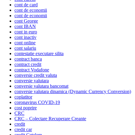
cont de card
cont de economii
cont de economii
cont George
cont IBAN
cont in euro
cont inactiv
cont online
cont salariu
contestatie executare silita
contract banca
contract credit
contract Vodafone
conversie credit valuta
conversie valutara
conversie valutara bancomat
conversie valutara dinamica (Dynamic Currency Conversion)
coplatitor
coronavirus COVID-19
cost poprire
CRC
CRC – Colectare Recuperare Creante
credit
credit car
credit Cetelem