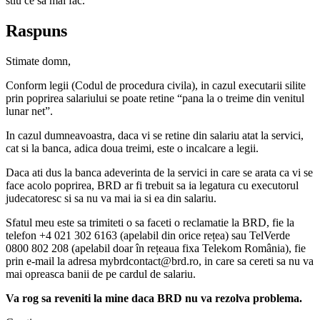
stiu ce sa mai fac.
Raspuns
Stimate domn,
Conform legii (Codul de procedura civila), in cazul executarii silite
prin poprirea salariului se poate retine “pana la o treime din venitul
lunar net”.
In cazul dumneavoastra, daca vi se retine din salariu atat la servici,
cat si la banca, adica doua treimi, este o incalcare a legii.
Daca ati dus la banca adeverinta de la servici in care se arata ca vi se
face acolo poprirea, BRD ar fi trebuit sa ia legatura cu executorul
judecatoresc si sa nu va mai ia si ea din salariu.
Sfatul meu este sa trimiteti o sa faceti o reclamatie la BRD, fie la
telefon +4 021 302 6163 (apelabil din orice rețea) sau TelVerde
0800 802 208 (apelabil doar în rețeaua fixa Telekom România), fie
prin e-mail la adresa mybrdcontact@brd.ro, in care sa cereti sa nu va
mai opreasca banii de pe cardul de salariu.
Va rog sa reveniti la mine daca BRD nu va rezolva problema.