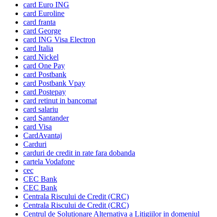
card Euro ING
card Euroline
card franta
card George
card ING Visa Electron
card Italia
card Nickel
card One Pay
card Postbank
card Postbank Vpay
card Postepay
card retinut in bancomat
card salariu
card Santander
card Visa
CardAvantaj
Carduri
carduri de credit in rate fara dobanda
cartela Vodafone
cec
CEC Bank
CEC Bank
Centrala Riscului de Credit (CRC)
Centrala Riscului de Credit (CRC)
Centrul de Solutionare Alternativa a Litigiilor in domeniul