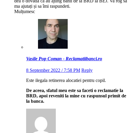
dea o dovada ca au ajung banii de la BRD la BEJ. Va rog sa
ma ajutați și sa îmi raspundeti.
Mulțumesc
Vasile Pop Coman - Reclamatiibanci.ro
8 September 2022 / 7:58 PM
Reply
Este ilegala retinerea alocatiei pentru copil.
De aceea, sfatul meu este sa faceti o reclamatie la
BRD, apoi reveniti la mine cu raspunsul primit de
la banca.