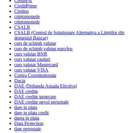
CreditFix
CreditPrime
Credius
criptomonede
criptomonede
CSALB
CSALB (Centrul de Solutionare Alternativa a Litigiilor din
domeniul Bancar)
curs de schimb valutar
curs de schimb valutar euro/leu
curs valutar BNR
curs valutar carduri
curs valutar Mastercard
curs valutar VISA
Curtea Constitutionala
Dacia
DAE (Dobanda Anuala Efectiva)
DAE credite
DAE credite ipotecare
DAE credite nevoi personale
dare in plata
dare in plata credit
darea in plata
Data Protection
date personale