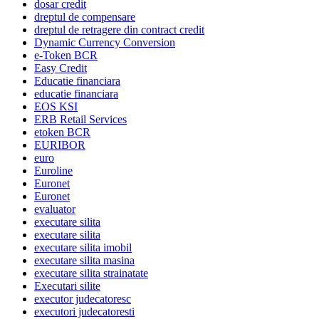
dosar credit
dreptul de compensare
dreptul de retragere din contract credit
Dynamic Currency Conversion
e-Token BCR
Easy Credit
Educatie financiara
educatie financiara
EOS KSI
ERB Retail Services
etoken BCR
EURIBOR
euro
Euroline
Euronet
Euronet
evaluator
executare silita
executare silita
executare silita imobil
executare silita masina
executare silita strainatate
Executari silite
executor judecatoresc
executori judecatoresti