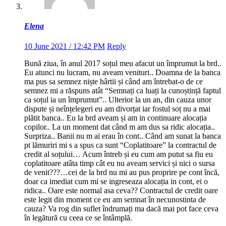
Elena
10 June 2021 / 12:42 PM
Reply
Bună ziua, în anul 2017 soțul meu afacut un împrumut la brd..
Eu atunci nu lucram, nu aveam venituri.. Doamna de la banca
ma pus sa semnez niște hârtii și când am întrebat-o de ce
semnez mi a răspuns atât “Semnați ca luați la cunoștință faptul
ca soțul ia un împrumut”.. Ulterior la un an, din cauza unor
dispute și neînțelegeri eu am divorțat iar fostul soț nu a mai
plătit banca.. Eu la brd aveam și am in continuare alocația
copilor.. La un moment dat când m am dus sa ridic alocația..
Surpriza.. Banii nu m ai erau în cont.. Când am sunat la banca
pt lămuriri mi s a spus ca sunt “Coplatitoare” la contractul de
credit al soțului… Acum întreb și eu cum am putut sa fiu eu
coplatitoare atâta timp cât eu nu aveam servici și nici o sursa
de venit???…cei de la brd nu mi au pus proprire pe cont încă,
doar ca imediat cum mi se ingreseaza alocația in cont, ei o
ridica.. Oare este normal asa ceva?? Contractul de credit oare
este legit din moment ce eu am semnat în necunostinta de
cauza? Va rog din suflet îndrumați ma dacă mai pot face ceva
în legătură cu ceea ce se întâmplă.