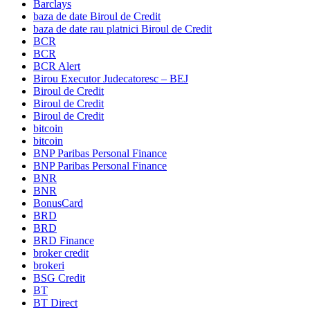
Barclays
baza de date Biroul de Credit
baza de date rau platnici Biroul de Credit
BCR
BCR
BCR Alert
Birou Executor Judecatoresc – BEJ
Biroul de Credit
Biroul de Credit
Biroul de Credit
bitcoin
bitcoin
BNP Paribas Personal Finance
BNP Paribas Personal Finance
BNR
BNR
BonusCard
BRD
BRD
BRD Finance
broker credit
brokeri
BSG Credit
BT
BT Direct