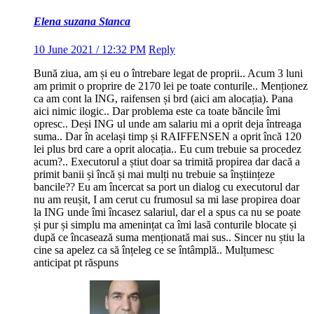
Elena suzana Stanca
10 June 2021 / 12:32 PM
Reply
Bună ziua, am și eu o întrebare legat de proprii.. Acum 3 luni
am primit o proprire de 2170 lei pe toate conturile.. Menționez
ca am cont la ING, raifensen și brd (aici am alocația). Pana
aici nimic ilogic.. Dar problema este ca toate băncile îmi
opresc.. Deși ING ul unde am salariu mi a oprit deja întreaga
suma.. Dar în același timp și RAIFFENSEN a oprit încă 120
lei plus brd care a oprit alocația.. Eu cum trebuie sa procedez
acum?.. Executorul a știut doar sa trimită propirea dar dacă a
primit banii și încă și mai mulți nu trebuie sa înștiințeze
bancile?? Eu am încercat sa port un dialog cu executorul dar
nu am reușit, I am cerut cu frumosul sa mi lase propirea doar
la ING unde îmi încasez salariul, dar el a spus ca nu se poate
și pur și simplu ma amenințat ca îmi lasă conturile blocate și
după ce încasează suma menționată mai sus.. Sincer nu știu la
cine sa apelez ca să înțeleg ce se întâmplă.. Mulțumesc
anticipat pt răspuns