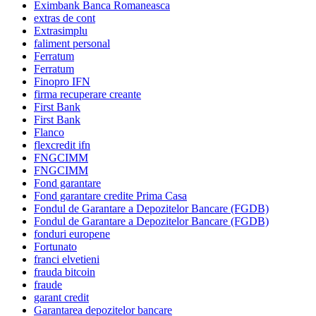
Eximbank Banca Romaneasca
extras de cont
Extrasimplu
faliment personal
Ferratum
Ferratum
Finopro IFN
firma recuperare creante
First Bank
First Bank
Flanco
flexcredit ifn
FNGCIMM
FNGCIMM
Fond garantare
Fond garantare credite Prima Casa
Fondul de Garantare a Depozitelor Bancare (FGDB)
Fondul de Garantare a Depozitelor Bancare (FGDB)
fonduri europene
Fortunato
franci elvetieni
frauda bitcoin
fraude
garant credit
Garantarea depozitelor bancare