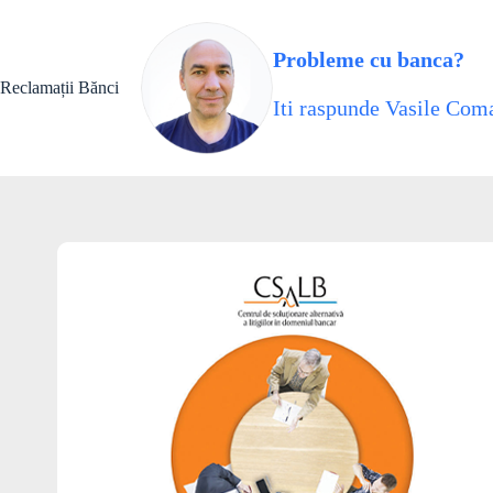
Skip
to
content
Probleme cu banca?
Reclamații Bănci
Iti raspunde Vasile Coma