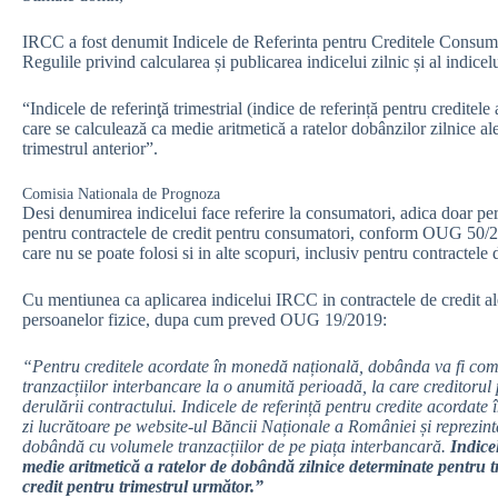
IRCC a fost denumit Indicele de Referinta pentru Creditele Consumat
Regulile privind calcularea și publicarea indicelui zilnic și al indic
“Indicele de referinţă trimestrial (indice de referință pentru credite
care se calculează ca medie aritmetică a ratelor dobânzilor zilnice al
trimestrul anterior”.
Comisia Nationala de Prognoza
Desi denumirea indicelui face referire la consumatori, adica doar perso
pentru contractele de credit pentru consumatori, conform OUG 50/
care nu se poate folosi si in alte scopuri, inclusiv pentru contractele 
Cu mentiunea ca aplicarea indicelui IRCC in contractele de credit ale
persoanelor fizice, dupa cum preved OUG 19/2019:
“Pentru creditele acordate în monedă națională, dobânda va fi comp
tranzacțiilor interbancare la o anumită perioadă, la care creditoru
derulării contractului. Indicele de referință pentru credite acordate 
zi lucrătoare pe website-ul Băncii Naționale a României și reprezi
dobândă cu volumele tranzacțiilor de pe piața interbancară.
Indicel
medie aritmetică a ratelor de dobândă zilnice determinate pentru tr
credit pentru trimestrul următor.”