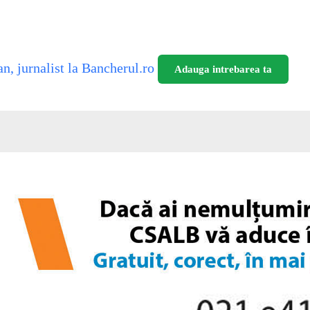
n, jurnalist la Bancherul.ro
Adauga intrebarea ta