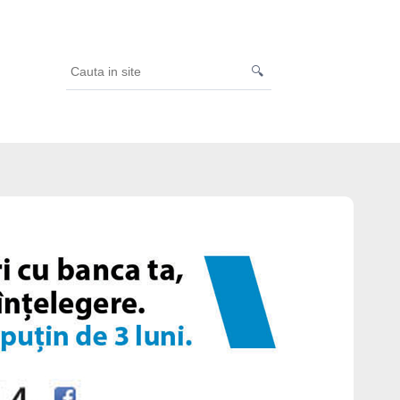
🔍
Cauta
in
site