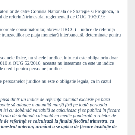
orilor de catre Comisia Nationala de Strategie si Prognoza, in
elui de referință trimestrial reglementați de OUG 19/2019:
le acordate consumatorilor, abreviat IRCC) – indice de referință
e tranzacțiilor pe piața monetară interbancară, determinate pentru
anele fizice, nu si cele juridice, intrucat este obligatoriu doar
2010 si OUG 52/2016, aceasta nu inseamna ca este un indice
de credit pentru persoane juridice.
 persoanelor juridice nu este o obligatie legala, ca in cazul
usă dintr-un indice de referință calculat exclusiv pe baza
l poate să adauge o anumită marjă fixă pe toată perioada
în lei cu dobândă variabilă se calculeaza și se publică în fiecare
ntă rata de dobândă calculată ca medie ponderată a ratelor de
e de referință se calculează la finalul fiecărui trimestru, ca
imestrul anterior, urmând a se aplica de fiecare instituție de