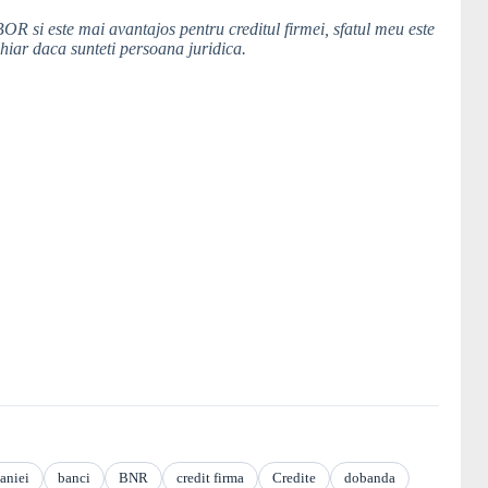
R si este mai avantajos pentru creditul firmei, sfatul meu este
hiar daca sunteti persoana juridica.
aniei
banci
BNR
credit firma
Credite
dobanda