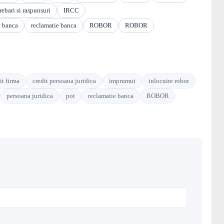
rebari si raspunsuri
IRCC
e banca
reclamatie banca
ROBOR
ROBOR
it firma
credit persoana juridica
imprumut
inlocuire robor
persoana juridica
pot
reclamatie banca
ROBOR