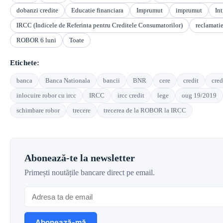
dobanzi credite
Educatie financiara
Imprumut
imprumut
Int
IRCC (Indicele de Referinta pentru Creditele Consumatorilor)
reclamati
ROBOR 6 luni
Toate
Etichete:
banca
Banca Nationala
bancii
BNR
cere
credit
cred
inlocuire robor cu ircc
IRCC
ircc credit
lege
oug 19/2019
schimbare robor
trecere
trecerea de la ROBOR la IRCC
Abonează-te la newsletter
Primești noutățile bancare direct pe email.