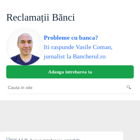
Skip
to
content
Reclamații Bănci
Probleme cu banca?
Iti raspunde Vasile Coman,
jurnalist la Bancherul.ro
Adauga intrebarea ta
🔍
Cauta
in
site