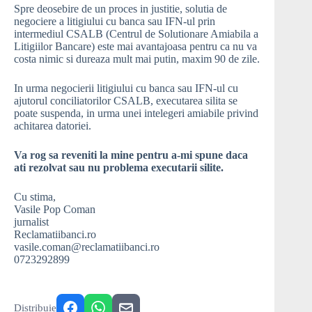
Spre deosebire de un proces in justitie, solutia de
negociere a litigiului cu banca sau IFN-ul prin
intermediul CSALB (Centrul de Solutionare Amiabila a
Litigiilor Bancare) este mai avantajoasa pentru ca nu va
costa nimic si dureaza mult mai putin, maxim 90 de zile.
In urma negocierii litigiului cu banca sau IFN-ul cu
ajutorul conciliatorilor CSALB, executarea silita se
poate suspenda, in urma unei intelegeri amiabile privind
achitarea datoriei.
Va rog sa reveniti la mine pentru a-mi spune daca
ati rezolvat sau nu problema executarii silite.
Cu stima,
Vasile Pop Coman
jurnalist
Reclamatiibanci.ro
vasile.coman@reclamatiibanci.ro
0723292899
Distribuie