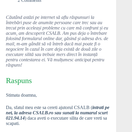
2 Comments
Căutând astăzi pe internet să aflu răspunsuri la
întrebări puse de anumite persoane care trec sau au
trecut prin aceleași probleme cu care mă confrunt și eu
acum, am descoperit CSALB. Am pus deja o întrebare
folosind formularul online dar, găsind și adresa dvs. de
mail, m-am gândit să vă întreb dacă mai poate fi o
negociere în cazul în care deja există de două zile o
executare silită sau trebuie mers direct în instanță
pentru contestarea ei. Vă mulțumesc anticipat pentru
răspuns!
Raspuns
Stimata doamna,
Da, sfatul meu este sa cereti ajutorul CSALB (
intrati pe
net, la adresa CSALB.ro sau sunati la numarul scurt
021.94.14
) daca aveti o executare silita de care vreti sa
scapati.