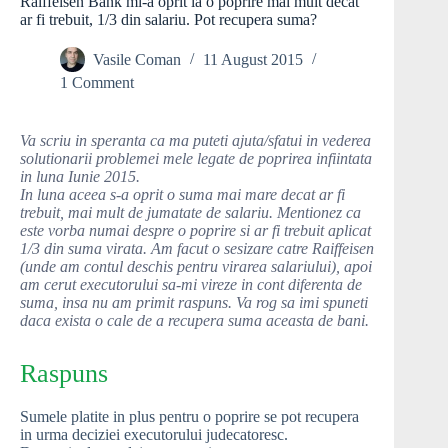
Raiffeisen Bank mi-a oprit la o poprire mai mult decat
ar fi trebuit, 1/3 din salariu. Pot recupera suma?
Vasile Coman
11 August 2015
1 Comment
Va scriu in speranta ca ma puteti ajuta/sfatui in vederea
solutionarii problemei mele legate de poprirea infiintata
in luna Iunie 2015.
In luna aceea s-a oprit o suma mai mare decat ar fi
trebuit, mai mult de jumatate de salariu. Mentionez ca
este vorba numai despre o poprire si ar fi trebuit aplicat
1/3 din suma virata. Am facut o sesizare catre Raiffeisen
(unde am contul deschis pentru virarea salariului), apoi
am cerut executorului sa-mi vireze in cont diferenta de
suma, insa nu am primit raspuns. Va rog sa imi spuneti
daca exista o cale de a recupera suma aceasta de bani.
Raspuns
Sumele platite in plus pentru o poprire se pot recupera
in urma deciziei executorului judecatoresc.