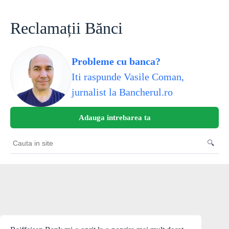
Skip
to
content
Reclamații Bănci
Probleme cu banca?
Iti raspunde Vasile Coman,
jurnalist la Bancherul.ro
Adauga intrebarea ta
🔍
Cauta
in
site