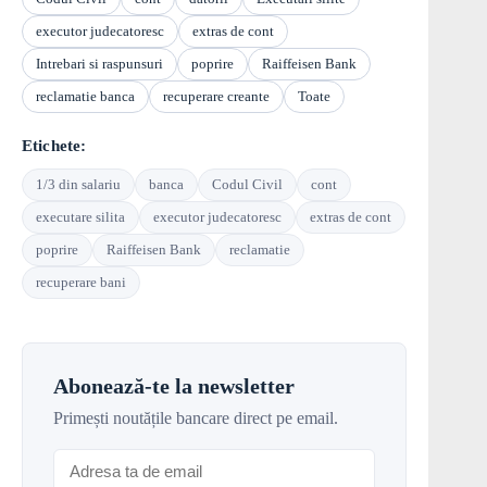
executor judecatoresc
extras de cont
Intrebari si raspunsuri
poprire
Raiffeisen Bank
reclamatie banca
recuperare creante
Toate
Etichete:
1/3 din salariu
banca
Codul Civil
cont
executare silita
executor judecatoresc
extras de cont
poprire
Raiffeisen Bank
reclamatie
recuperare bani
Abonează-te la newsletter
Primești noutățile bancare direct pe email.