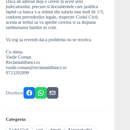
Daca ati adresat deja o cerere in acest sens
judecatorului, precum si documentele care justifica
faptul ca banca v-a retinut din salariu mai mult de 1/3,
conform prevederilor legale, respectiv Codul Civil,
acesta ar trebui sa va aprobe cererea si sa dispuna
rambursarea banilor in cont.
Va rog sa reveniti daca problema nu se rezolva.
Cu stima,
Vasile Coman
Reclamatiibanci.ro
vasile.coman@reclamatiibanci.ro
0723292899
Distribuie
Categoria:
Codul Civil
cont
datorii
Executari silite