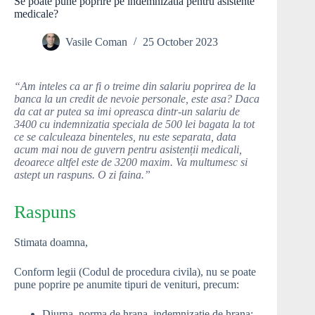
Se poate pune poprire pe indemnizatia pentru asistente
medicale?
Vasile Coman
25 October 2023
“Am inteles ca ar fi o treime din salariu poprirea de la
banca la un credit de nevoie personale, este asa? Daca
da cat ar putea sa imi opreasca dintr-un salariu de
3400 cu indemnizatia speciala de 500 lei bagata la tot
ce se calculeaza binenteles, nu este separata, data
acum mai nou de guvern pentru asistenții medicali,
deoarece altfel este de 3200 maxim. Va multumesc si
astept un raspuns. O zi faina.”
Raspuns
Stimata doamna,
Conform legii (Codul de procedura civila), nu se poate
pune poprire pe anumite tipuri de venituri, precum:
Diurna, norma de hrana, indemnizatie de hrana;