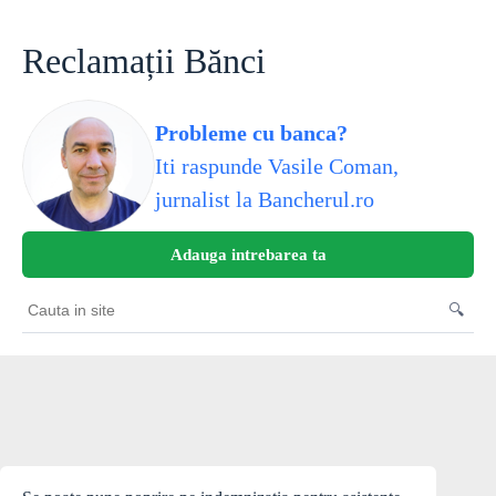
Skip
to
content
Reclamații Bănci
Probleme cu banca?
Iti raspunde Vasile Coman,
jurnalist la Bancherul.ro
Adauga intrebarea ta
🔍
Cauta
in
site