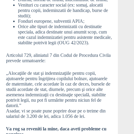
Venituri cu caracter social (ex: somaj, alocatii
pentru copii, indeminzatii de handicap, burse de
studii);
Fonduri europene, subventii APIA;
Orice alte tipuri de indemnizatii cu destinatie
speciala, adica destinate unui anumit scop, cum
este cazul indemnizatiei pentru asistente medicale,
stabilite potrivit legii (OUG 42/2023).
Articolul 729, aliniatul 7 din Codul de Procedura Civila
prevede urmatoarele:
„Alocaţiile de stat şi indemnizaţiile pentru copii,
ajutoarele pentru îngrijirea copilului bolnav, ajutoarele
de maternitate, cele acordate în caz de deces, bursele de
studii acordate de stat, diurnele, precum şi orice alte
asemenea indemnizaţii cu destinaţie specială, stabilite
potrivit legii, nu pot fi urmărite pentru niciun fel de
datorii.”
Asadar, vi se poate pune poprire doar pe o treime din
salariul de 3.200 de lei, adica 1.056 de lei.
Va rog sa reveniti la mine, daca aveti probleme cu