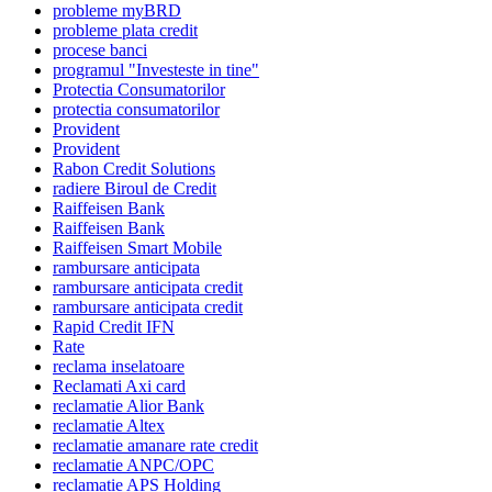
probleme myBRD
probleme plata credit
procese banci
programul "Investeste in tine"
Protectia Consumatorilor
protectia consumatorilor
Provident
Provident
Rabon Credit Solutions
radiere Biroul de Credit
Raiffeisen Bank
Raiffeisen Bank
Raiffeisen Smart Mobile
rambursare anticipata
rambursare anticipata credit
rambursare anticipata credit
Rapid Credit IFN
Rate
reclama inselatoare
Reclamati Axi card
reclamatie Alior Bank
reclamatie Altex
reclamatie amanare rate credit
reclamatie ANPC/OPC
reclamatie APS Holding