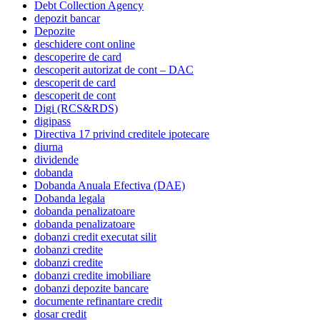
Debt Collection Agency
depozit bancar
Depozite
deschidere cont online
descoperire de card
descoperit autorizat de cont – DAC
descoperit de card
descoperit de cont
Digi (RCS&RDS)
digipass
Directiva 17 privind creditele ipotecare
diurna
dividende
dobanda
Dobanda Anuala Efectiva (DAE)
Dobanda legala
dobanda penalizatoare
dobanda penalizatoare
dobanzi credit executat silit
dobanzi credite
dobanzi credite
dobanzi credite imobiliare
dobanzi depozite bancare
documente refinantare credit
dosar credit