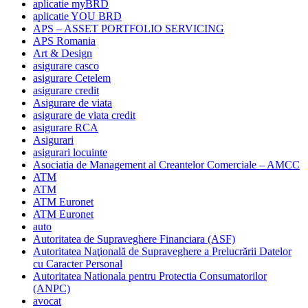
aplicatie myBRD
aplicatie YOU BRD
APS – ASSET PORTFOLIO SERVICING
APS Romania
Art & Design
asigurare casco
asigurare Cetelem
asigurare credit
Asigurare de viata
asigurare de viata credit
asigurare RCA
Asigurari
asigurari locuinte
Asociatia de Management al Creantelor Comerciale – AMCC
ATM
ATM
ATM Euronet
ATM Euronet
auto
Autoritatea de Supraveghere Financiara (ASF)
Autoritatea Naţională de Supraveghere a Prelucrării Datelor
cu Caracter Personal
Autoritatea Nationala pentru Protectia Consumatorilor
(ANPC)
avocat