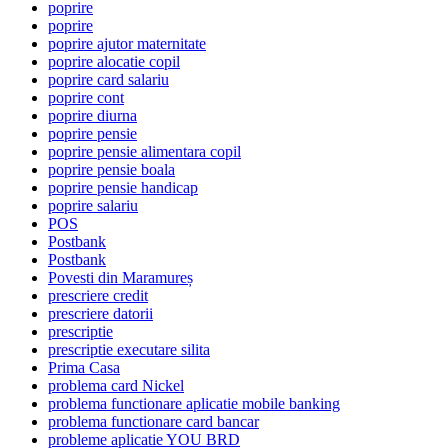
poprire
poprire
poprire ajutor maternitate
poprire alocatie copil
poprire card salariu
poprire cont
poprire diurna
poprire pensie
poprire pensie alimentara copil
poprire pensie boala
poprire pensie handicap
poprire salariu
POS
Postbank
Postbank
Povesti din Maramureș
prescriere credit
prescriere datorii
prescriptie
prescriptie executare silita
Prima Casa
problema card Nickel
problema functionare aplicatie mobile banking
problema functionare card bancar
probleme aplicatie YOU BRD