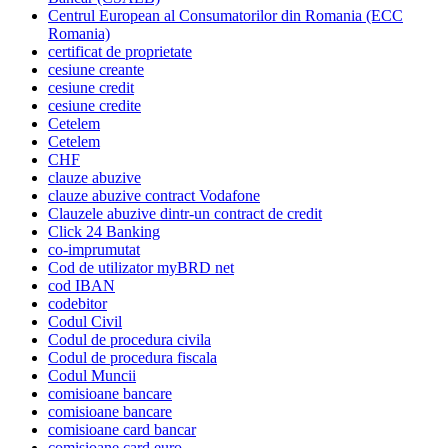
Centrul European al Consumatorilor din Romania (ECC
Romania)
certificat de proprietate
cesiune creante
cesiune credit
cesiune credite
Cetelem
Cetelem
CHF
clauze abuzive
clauze abuzive contract Vodafone
Clauzele abuzive dintr-un contract de credit
Click 24 Banking
co-imprumutat
Cod de utilizator myBRD net
cod IBAN
codebitor
Codul Civil
Codul de procedura civila
Codul de procedura fiscala
Codul Muncii
comisioane bancare
comisioane bancare
comisioane card bancar
comisioane card euro