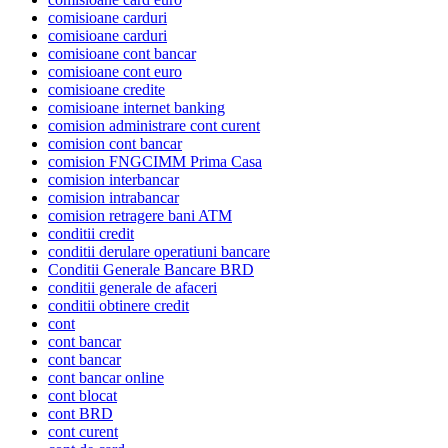
comisioane carduri
comisioane carduri
comisioane cont bancar
comisioane cont euro
comisioane credite
comisioane internet banking
comision administrare cont curent
comision cont bancar
comision FNGCIMM Prima Casa
comision interbancar
comision intrabancar
comision retragere bani ATM
conditii credit
conditii derulare operatiuni bancare
Conditii Generale Bancare BRD
conditii generale de afaceri
conditii obtinere credit
cont
cont bancar
cont bancar
cont bancar online
cont blocat
cont BRD
cont curent