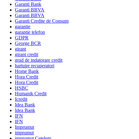
Garanti Bank
Garanti BBVA
Garanti BBVA
Garanti Credite de Consum
garantie
garantie telefon
GDPR
George BCR
girant
girant credit
grad de indatorare credit
hartuire recuperatori
Home Bank
Hora Credit
Hora Credit
HSBC
Humanik Credit
Icredit
Idea Bank
Idea Bank
IFN
IFN
Imprumut
imprumut
imprumut Cetelem