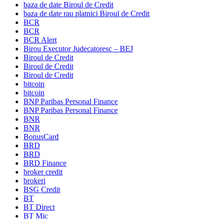
baza de date Biroul de Credit
baza de date rau platnici Biroul de Credit
BCR
BCR
BCR Alert
Birou Executor Judecatoresc – BEJ
Biroul de Credit
Biroul de Credit
Biroul de Credit
bitcoin
bitcoin
BNP Paribas Personal Finance
BNP Paribas Personal Finance
BNR
BNR
BonusCard
BRD
BRD
BRD Finance
broker credit
brokeri
BSG Credit
BT
BT Direct
BT Mic