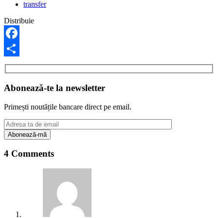
transfer
Distribuie
Facebook
Share
Abonează-te la newsletter
Primești noutățile bancare direct pe email.
4 Comments