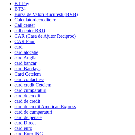
BT Pay
BT24
Bursa de Valori Bucuresti (BVB)
Calculatordecredite.ro
Call center
call center BRD
CAR (Casa de Ajutor Reciproc)
CAR Faur
card
card alocatie
card Anglia
card bancar
card Barclays
Card Cetelem
card contactless
card credit Cetelem
card cumparaturi
card de credit
card de credit
card de credit American Express
card de cumparaturi
card de pensie
card Direct
card euro
card Euro ING