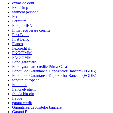
extras de cont
Extrasimplu
faliment personal
Ferratum
Ferratum
Finopro IFN
firma recuperare creante
First Bank
First Bank
Flanco
flexcredit ifn
FNGCIMM
FNGCIMM
Fond garantare
Fond garantare credite Prima Casa
Fondul de Garantare a Depozitelor Bancare (FGDB)
Fondul de Garantare a Depozitelor Bancare (FGDB)
fonduri europene
Fortunato
franci elvetieni
frauda bitcoin
fraude
garant credit
Garantarea depozitelor bancare
Garanti Bank