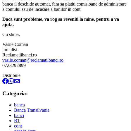
banca il deschide automat, fara sa platiti comisioane de administrare
a contului sau de incasare a banilor in cont.
Daca sunt probleme, va rog sa reveniti la mine, pentru a va
ajuta.
Cu stima,
Vasile Coman
jurnalist
Reclamatiibanci.ro
vasile.coman@reclamatiibanci.ro
0723292899
Distribuie
Categoria:
banca
Banca Transilvania
banci
BT
cont