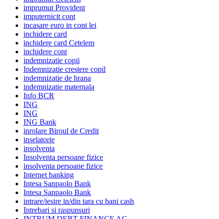
imprumut Provident
imputernicit cont
incasare euro in cont lei
inchidere card
inchidere card Cetelem
inchidere cont
indemnizatie copii
Indemnizatie crestere copil
indemnizatie de hrana
indemnizatie maternala
Info BCR
ING
ING
ING Bank
inrolare Biroul de Credit
inselatorie
insolventa
Insolventa persoane fizice
insolventa persoane fizice
Internet banking
Intesa Sanpaolo Bank
Intesa Sanpaolo Bank
intrare/iesire in/din tara cu bani cash
Intrebari si raspunsuri
INTRUM DEBT FINANCE AG