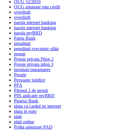
OUG 52/2016
OUG amanare rata credit
overdraft
overdraft
parola internet banking
parola internet banking
parola myBRD
Patria Bank
penalitati
penalitati executare silita
pensie
Pensie privata Pilon 2
Pensie privata pilon 3
pensiuni maramures
People
Persoane juridice
PFA
Pilonul 2 de pensii
PIN aplicatie myBRD
Piraeus Bank
plata cu cardul pe internet
plata in euro
plati
plati online
Polita asigurare PAD