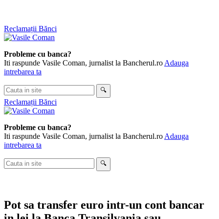
Skip
Reclamații Bănci
to
content
Probleme cu banca?
Iti raspunde Vasile Coman, jurnalist la Bancherul.ro
Adauga
intrebarea ta
Cauta
🔍
in
Reclamații Bănci
site
Probleme cu banca?
Iti raspunde Vasile Coman, jurnalist la Bancherul.ro
Adauga
intrebarea ta
Cauta
🔍
in
site
Pot sa transfer euro intr-un cont bancar
in lei la Banca Transilvania sau