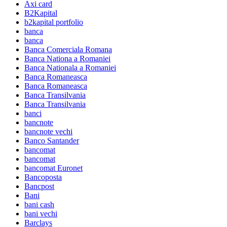
Axi card
B2Kapital
b2kapital portfolio
banca
banca
Banca Comerciala Romana
Banca Nationa a Romaniei
Banca Nationala a Romaniei
Banca Romaneasca
Banca Romaneasca
Banca Transilvania
Banca Transilvania
banci
bancnote
bancnote vechi
Banco Santander
bancomat
bancomat
bancomat Euronet
Bancoposta
Bancpost
Bani
bani cash
bani vechi
Barclays