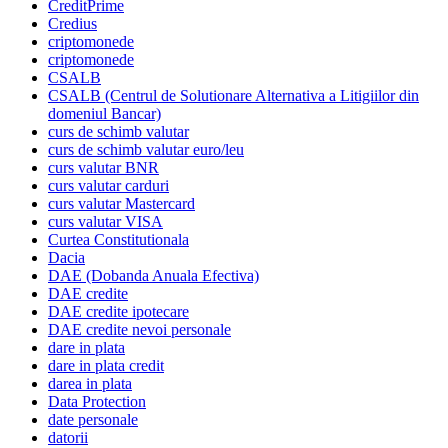
CreditPrime
Credius
criptomonede
criptomonede
CSALB
CSALB (Centrul de Solutionare Alternativa a Litigiilor din
domeniul Bancar)
curs de schimb valutar
curs de schimb valutar euro/leu
curs valutar BNR
curs valutar carduri
curs valutar Mastercard
curs valutar VISA
Curtea Constitutionala
Dacia
DAE (Dobanda Anuala Efectiva)
DAE credite
DAE credite ipotecare
DAE credite nevoi personale
dare in plata
dare in plata credit
darea in plata
Data Protection
date personale
datorii