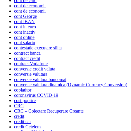
cont de card
cont de economii
cont de economii
cont George
cont IBAN
cont in euro
cont inactiv
cont online
cont salariu
contestatie executare silita
contract banca
contract credit
contract Vodafone
conversie credit valuta
conversie valutara
conversie valutara bancomat
conversie valutara dinamica (Dynamic Currency Conversion)
coplatitor
coronavirus COVID-19
cost poprire
CRC
CRC – Colectare Recuperare Creante
credit
credit car
credit Cetelem