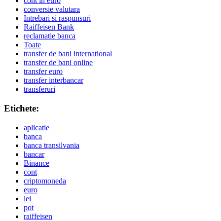
cont in euro
conversie valutara
Intrebari si raspunsuri
Raiffeisen Bank
reclamatie banca
Toate
transfer de bani international
transfer de bani online
transfer euro
transfer interbancar
transferuri
Etichete:
aplicatie
banca
banca transilvania
bancar
Binance
cont
criptomoneda
euro
lei
pot
raiffeisen