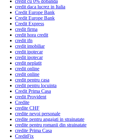
credit cu 0% dobanda
credit daca lucrez in Italia
Credit Europe Bank
Credit Europe Bank
Credit Express
credit firma
credit hora credit
credit ifn
credit imobiliar
credit ipotecar
credit ipotecar
credit neplatit
credit online
credit online
credit pentru casa
credit pentru locuinta
Credit Prima Casa
credit Provident
Credite
credite CHF
credite nevoi personale
credite pentru angajati in strainatate
credite pentru romanii din strainatate
credite Prima Casa
CreditFix