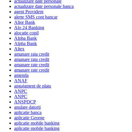
actualizare date personale
actualizare date personale banca
agent Provident
alerte SMS cont bancar
Alior Bank
Alo 24 Banking
alocatie copil
Alpha Bank
Alpha Bank
Altex
amanare rata credit
amanare rata credit
amanare rate credit
amanare rate credit
amenda
ANAF
angajament de plata
ANPC
ANPC
ANSPDCP
anulare datorii
aplicatie banca
aplicatie George
aplicatie mobile banking
aplicatie mobile banking