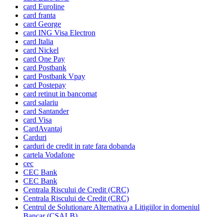
card Euroline
card franta
card George
card ING Visa Electron
card Italia
card Nickel
card One Pay
card Postbank
card Postbank Vpay
card Postepay
card retinut in bancomat
card salariu
card Santander
card Visa
CardAvantaj
Carduri
carduri de credit in rate fara dobanda
cartela Vodafone
cec
CEC Bank
CEC Bank
Centrala Riscului de Credit (CRC)
Centrala Riscului de Credit (CRC)
Centrul de Solutionare Alternativa a Litigiilor in domeniul
Bancar (CSALB)