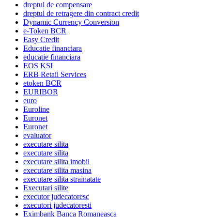
dreptul de compensare
dreptul de retragere din contract credit
Dynamic Currency Conversion
e-Token BCR
Easy Credit
Educatie financiara
educatie financiara
EOS KSI
ERB Retail Services
etoken BCR
EURIBOR
euro
Euroline
Euronet
Euronet
evaluator
executare silita
executare silita
executare silita imobil
executare silita masina
executare silita strainatate
Executari silite
executor judecatoresc
executori judecatoresti
Eximbank Banca Romaneasca