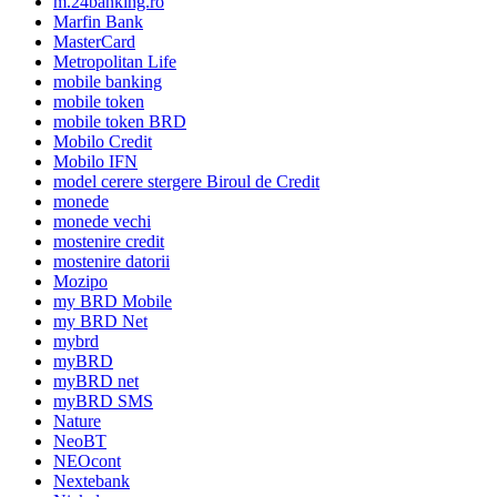
m.24banking.ro
Marfin Bank
MasterCard
Metropolitan Life
mobile banking
mobile token
mobile token BRD
Mobilo Credit
Mobilo IFN
model cerere stergere Biroul de Credit
monede
monede vechi
mostenire credit
mostenire datorii
Mozipo
my BRD Mobile
my BRD Net
mybrd
myBRD
myBRD net
myBRD SMS
Nature
NeoBT
NEOcont
Nextebank