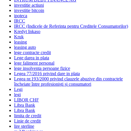
investitie actiuni
investitie bitcoin
ipoteca
IRCC
IRCC (Indicele de Referinta pentru Creditele Consumatorilor)
Kredyt Inkaso
Kruk
leasing
leasing auto
lege contracte credit
Lege darea in plata
lege faliment personal
lege insolventa persoane fizice
Legea 77/2016 privind dare in plata
Legea nr.193/2000 privind clauzele abuzive din contractele
încheiate între profesioniști și consumatori
Legi
legi
LIBOR CHF
Libra Bank
Libra Bank
limita de credit
Linie de credit
lire sterline