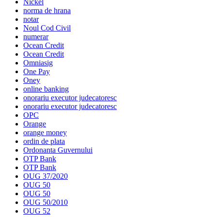
Nickel
norma de hrana
notar
Noul Cod Civil
numerar
Ocean Credit
Ocean Credit
Omniasig
One Pay
Oney
online banking
onorariu executor judecatoresc
onorariu executor judecatoresc
OPC
Orange
orange money
ordin de plata
Ordonanta Guvernului
OTP Bank
OTP Bank
OUG 37/2020
OUG 50
OUG 50
OUG 50/2010
OUG 52