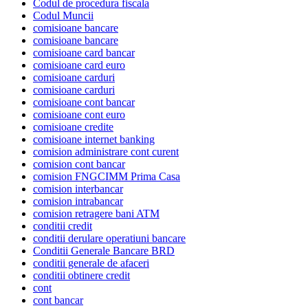
Codul de procedura fiscala
Codul Muncii
comisioane bancare
comisioane bancare
comisioane card bancar
comisioane card euro
comisioane carduri
comisioane carduri
comisioane cont bancar
comisioane cont euro
comisioane credite
comisioane internet banking
comision administrare cont curent
comision cont bancar
comision FNGCIMM Prima Casa
comision interbancar
comision intrabancar
comision retragere bani ATM
conditii credit
conditii derulare operatiuni bancare
Conditii Generale Bancare BRD
conditii generale de afaceri
conditii obtinere credit
cont
cont bancar