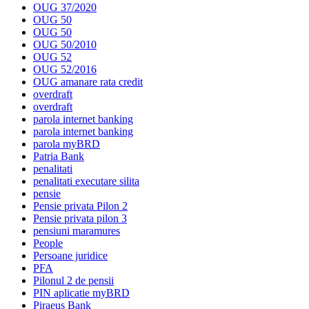
OUG 37/2020
OUG 50
OUG 50
OUG 50/2010
OUG 52
OUG 52/2016
OUG amanare rata credit
overdraft
overdraft
parola internet banking
parola internet banking
parola myBRD
Patria Bank
penalitati
penalitati executare silita
pensie
Pensie privata Pilon 2
Pensie privata pilon 3
pensiuni maramures
People
Persoane juridice
PFA
Pilonul 2 de pensii
PIN aplicatie myBRD
Piraeus Bank