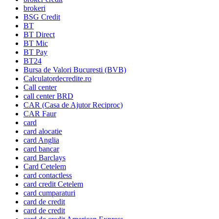
brokeri
BSG Credit
BT
BT Direct
BT Mic
BT Pay
BT24
Bursa de Valori Bucuresti (BVB)
Calculatordecredite.ro
Call center
call center BRD
CAR (Casa de Ajutor Reciproc)
CAR Faur
card
card alocatie
card Anglia
card bancar
card Barclays
Card Cetelem
card contactless
card credit Cetelem
card cumparaturi
card de credit
card de credit