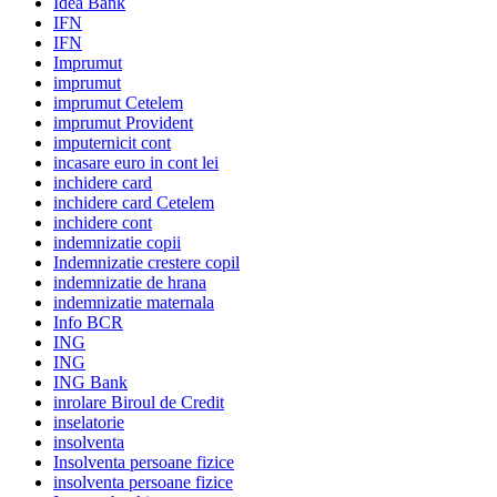
Idea Bank
IFN
IFN
Imprumut
imprumut
imprumut Cetelem
imprumut Provident
imputernicit cont
incasare euro in cont lei
inchidere card
inchidere card Cetelem
inchidere cont
indemnizatie copii
Indemnizatie crestere copil
indemnizatie de hrana
indemnizatie maternala
Info BCR
ING
ING
ING Bank
inrolare Biroul de Credit
inselatorie
insolventa
Insolventa persoane fizice
insolventa persoane fizice