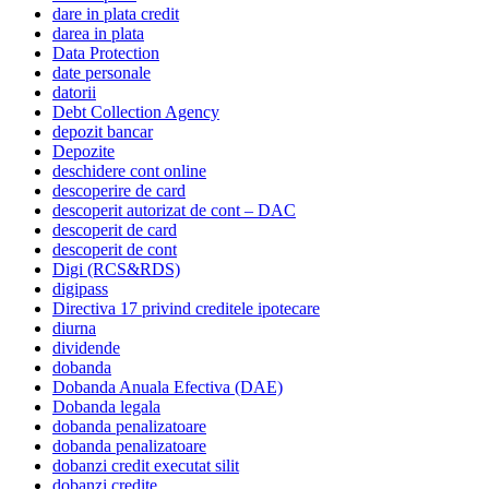
dare in plata credit
darea in plata
Data Protection
date personale
datorii
Debt Collection Agency
depozit bancar
Depozite
deschidere cont online
descoperire de card
descoperit autorizat de cont – DAC
descoperit de card
descoperit de cont
Digi (RCS&RDS)
digipass
Directiva 17 privind creditele ipotecare
diurna
dividende
dobanda
Dobanda Anuala Efectiva (DAE)
Dobanda legala
dobanda penalizatoare
dobanda penalizatoare
dobanzi credit executat silit
dobanzi credite