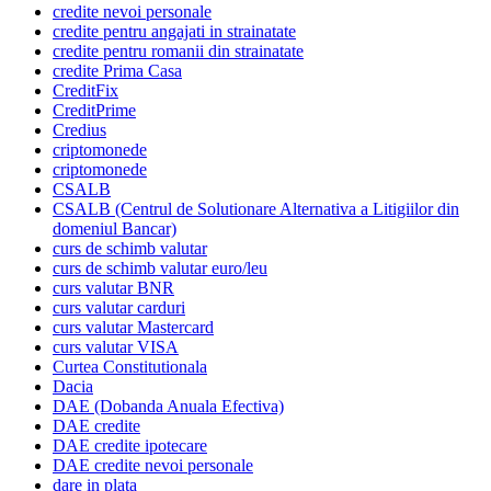
credite nevoi personale
credite pentru angajati in strainatate
credite pentru romanii din strainatate
credite Prima Casa
CreditFix
CreditPrime
Credius
criptomonede
criptomonede
CSALB
CSALB (Centrul de Solutionare Alternativa a Litigiilor din
domeniul Bancar)
curs de schimb valutar
curs de schimb valutar euro/leu
curs valutar BNR
curs valutar carduri
curs valutar Mastercard
curs valutar VISA
Curtea Constitutionala
Dacia
DAE (Dobanda Anuala Efectiva)
DAE credite
DAE credite ipotecare
DAE credite nevoi personale
dare in plata