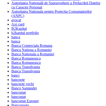
Autoritatea Naţională de Supraveghere a Prelucrării Datelor
cu Caracter Personal
Autoritatea Nationala pentru Protectia Consumatorilor
(ANPC)
avocat
Axi card
B2Kapital
b2kapital portfolio
banca
banca
Banca Comerciala Romana
Banca Nationa a Romaniei
Banca Nationala a Romaniei
Banca Romaneasca
Banca Romaneasca
Banca Transilvania
Banca Transilvania
banci
bancnote
bancnote vechi
Banco Santander
bancomat
bancomat
bancomat Euronet
Bancoposta