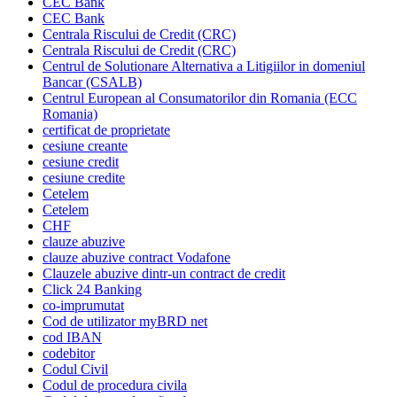
CEC Bank
CEC Bank
Centrala Riscului de Credit (CRC)
Centrala Riscului de Credit (CRC)
Centrul de Solutionare Alternativa a Litigiilor in domeniul
Bancar (CSALB)
Centrul European al Consumatorilor din Romania (ECC
Romania)
certificat de proprietate
cesiune creante
cesiune credit
cesiune credite
Cetelem
Cetelem
CHF
clauze abuzive
clauze abuzive contract Vodafone
Clauzele abuzive dintr-un contract de credit
Click 24 Banking
co-imprumutat
Cod de utilizator myBRD net
cod IBAN
codebitor
Codul Civil
Codul de procedura civila