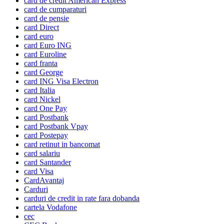
card de credit American Express
card de cumparaturi
card de pensie
card Direct
card euro
card Euro ING
card Euroline
card franta
card George
card ING Visa Electron
card Italia
card Nickel
card One Pay
card Postbank
card Postbank Vpay
card Postepay
card retinut in bancomat
card salariu
card Santander
card Visa
CardAvantaj
Carduri
carduri de credit in rate fara dobanda
cartela Vodafone
cec