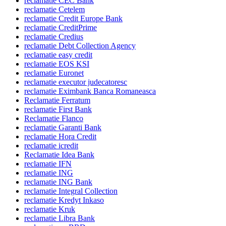
reclamatie CEC Bank
reclamatie Cetelem
reclamatie Credit Europe Bank
reclamatie CreditPrime
reclamatie Credius
reclamatie Debt Collection Agency
reclamatie easy credit
reclamatie EOS KSI
reclamatie Euronet
reclamatie executor judecatoresc
reclamatie Eximbank Banca Romaneasca
Reclamatie Ferratum
reclamatie First Bank
Reclamatie Flanco
reclamatie Garanti Bank
reclamatie Hora Credit
reclamatie icredit
Reclamatie Idea Bank
reclamatie IFN
reclamatie ING
reclamatie ING Bank
reclamatie Integral Collection
reclamatie Kredyt Inkaso
reclamatie Kruk
reclamatie Libra Bank