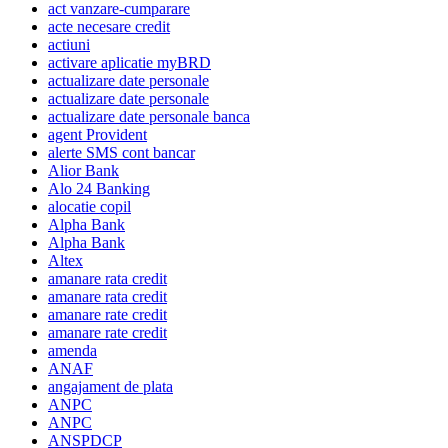
act vanzare-cumparare
acte necesare credit
actiuni
activare aplicatie myBRD
actualizare date personale
actualizare date personale
actualizare date personale banca
agent Provident
alerte SMS cont bancar
Alior Bank
Alo 24 Banking
alocatie copil
Alpha Bank
Alpha Bank
Altex
amanare rata credit
amanare rata credit
amanare rate credit
amanare rate credit
amenda
ANAF
angajament de plata
ANPC
ANPC
ANSPDCP