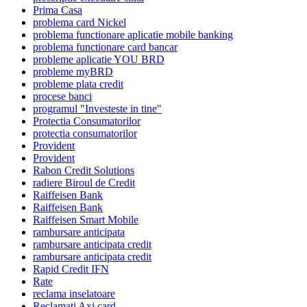
Prima Casa
problema card Nickel
problema functionare aplicatie mobile banking
problema functionare card bancar
probleme aplicatie YOU BRD
probleme myBRD
probleme plata credit
procese banci
programul "Investeste in tine"
Protectia Consumatorilor
protectia consumatorilor
Provident
Provident
Rabon Credit Solutions
radiere Biroul de Credit
Raiffeisen Bank
Raiffeisen Bank
Raiffeisen Smart Mobile
rambursare anticipata
rambursare anticipata credit
rambursare anticipata credit
Rapid Credit IFN
Rate
reclama inselatoare
Reclamati Axi card