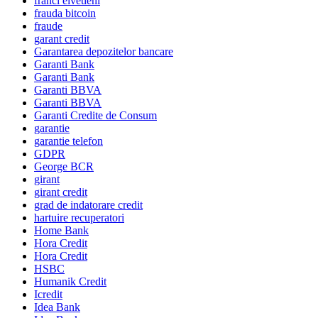
franci elvetieni
frauda bitcoin
fraude
garant credit
Garantarea depozitelor bancare
Garanti Bank
Garanti Bank
Garanti BBVA
Garanti BBVA
Garanti Credite de Consum
garantie
garantie telefon
GDPR
George BCR
girant
girant credit
grad de indatorare credit
hartuire recuperatori
Home Bank
Hora Credit
Hora Credit
HSBC
Humanik Credit
Icredit
Idea Bank