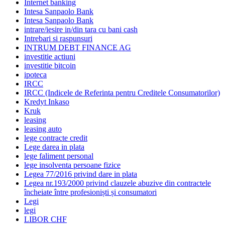
Internet banking
Intesa Sanpaolo Bank
Intesa Sanpaolo Bank
intrare/iesire in/din tara cu bani cash
Intrebari si raspunsuri
INTRUM DEBT FINANCE AG
investitie actiuni
investitie bitcoin
ipoteca
IRCC
IRCC (Indicele de Referinta pentru Creditele Consumatorilor)
Kredyt Inkaso
Kruk
leasing
leasing auto
lege contracte credit
Lege darea in plata
lege faliment personal
lege insolventa persoane fizice
Legea 77/2016 privind dare in plata
Legea nr.193/2000 privind clauzele abuzive din contractele
încheiate între profesioniști și consumatori
Legi
legi
LIBOR CHF