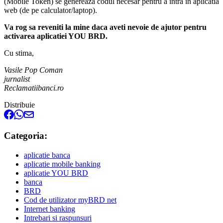
(Mobile Token) se genereaza codul necesar pentru a intra in aplicatia
web (de pe calculator/laptop).
Va rog sa reveniti la mine daca aveti nevoie de ajutor pentru
activarea aplicatiei YOU BRD.
Cu stima,
Vasile Pop Coman
jurnalist
Reclamatiibanci.ro
Distribuie
Categoria:
aplicatie banca
aplicatie mobile banking
aplicatie YOU BRD
banca
BRD
Cod de utilizator myBRD net
Internet banking
Intrebari si raspunsuri