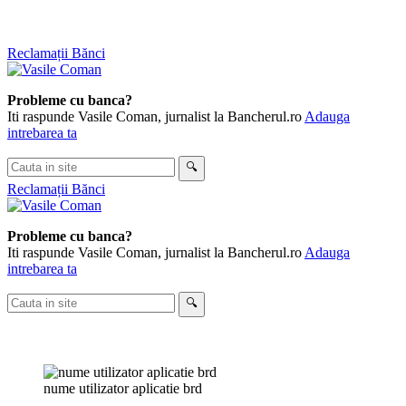
Skip
Reclamații Bănci
to
content
Probleme cu banca?
Iti raspunde Vasile Coman, jurnalist la Bancherul.ro
Adauga
intrebarea ta
Cauta
🔍
in
Reclamații Bănci
site
Probleme cu banca?
Iti raspunde Vasile Coman, jurnalist la Bancherul.ro
Adauga
intrebarea ta
Cauta
🔍
in
site
nume utilizator aplicatie brd