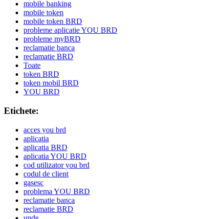
mobile banking
mobile token
mobile token BRD
probleme aplicatie YOU BRD
probleme myBRD
reclamatie banca
reclamatie BRD
Toate
token BRD
token mobil BRD
YOU BRD
Etichete:
acces you brd
aplicatia
aplicatia BRD
aplicatia YOU BRD
cod utilizator you brd
codul de client
gasesc
problema YOU BRD
reclamatie banca
reclamatie BRD
unde