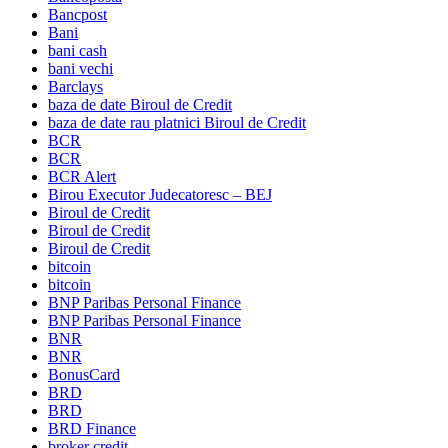
Bancpost
Bani
bani cash
bani vechi
Barclays
baza de date Biroul de Credit
baza de date rau platnici Biroul de Credit
BCR
BCR
BCR Alert
Birou Executor Judecatoresc – BEJ
Biroul de Credit
Biroul de Credit
Biroul de Credit
bitcoin
bitcoin
BNP Paribas Personal Finance
BNP Paribas Personal Finance
BNR
BNR
BonusCard
BRD
BRD
BRD Finance
broker credit