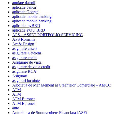
anulare datorii
aplicatie banca
aplicatie George
aplicatie mobile banking
aplicatie mobile banking
aplicatie myBRD
aplicatie YOU BRD
APS – ASSET PORTFOLIO SERVICING
APS Romania
Art & Design
asigurare casco
asigurare Cetelem
asigurare credit
Asigurare de viata
asigurare de viata credit
asigurare RCA
Asigurari
asigurari locuinte
Asociatia de Management al Creantelor Comerciale – AMCC
ATM
ATM
ATM Euronet
ATM Euronet
auto
Autoritatea de Supraveghere Financiara (ASF)