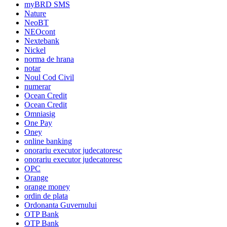
myBRD SMS
Nature
NeoBT
NEOcont
Nextebank
Nickel
norma de hrana
notar
Noul Cod Civil
numerar
Ocean Credit
Ocean Credit
Omniasig
One Pay
Oney
online banking
onorariu executor judecatoresc
onorariu executor judecatoresc
OPC
Orange
orange money
ordin de plata
Ordonanta Guvernului
OTP Bank
OTP Bank