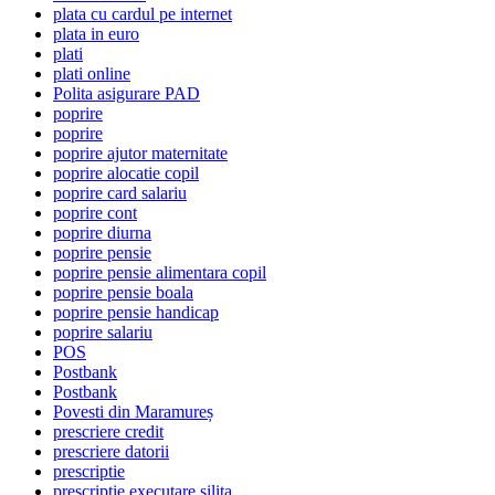
plata cu cardul pe internet
plata in euro
plati
plati online
Polita asigurare PAD
poprire
poprire
poprire ajutor maternitate
poprire alocatie copil
poprire card salariu
poprire cont
poprire diurna
poprire pensie
poprire pensie alimentara copil
poprire pensie boala
poprire pensie handicap
poprire salariu
POS
Postbank
Postbank
Povesti din Maramureș
prescriere credit
prescriere datorii
prescriptie
prescriptie executare silita