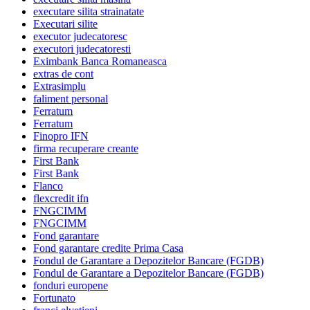
executare silita strainatate
Executari silite
executor judecatoresc
executori judecatoresti
Eximbank Banca Romaneasca
extras de cont
Extrasimplu
faliment personal
Ferratum
Ferratum
Finopro IFN
firma recuperare creante
First Bank
First Bank
Flanco
flexcredit ifn
FNGCIMM
FNGCIMM
Fond garantare
Fond garantare credite Prima Casa
Fondul de Garantare a Depozitelor Bancare (FGDB)
Fondul de Garantare a Depozitelor Bancare (FGDB)
fonduri europene
Fortunato