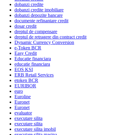
dobanzi credite
dobanzi credite imobiliare
dobanzi depozite bancare
documente refinantare credit
dosar credit
dreptul de compensare
dreptul de retragere din contract credit
Dynamic Currency Conversion
e-Token BCR
Easy Credit
Educatie financiara
educatie financiara
EOS KSI
ERB Retail Services
etoken BCR
EURIBOR
euro
Euroline
Euronet
Euronet
evaluator
executare silita
executare silita
executare silita imobil
executare silita masina