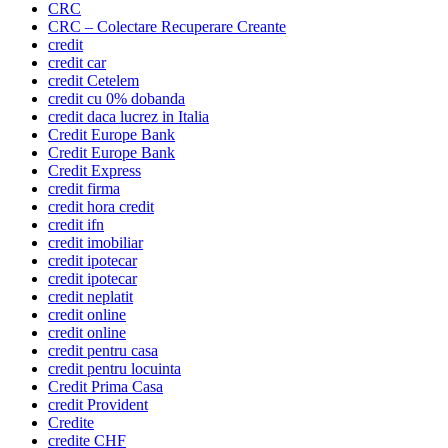
CRC
CRC – Colectare Recuperare Creante
credit
credit car
credit Cetelem
credit cu 0% dobanda
credit daca lucrez in Italia
Credit Europe Bank
Credit Europe Bank
Credit Express
credit firma
credit hora credit
credit ifn
credit imobiliar
credit ipotecar
credit ipotecar
credit neplatit
credit online
credit online
credit pentru casa
credit pentru locuinta
Credit Prima Casa
credit Provident
Credite
credite CHF