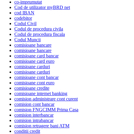
co-imprumutat
Cod de utilizator myBRD net
cod IBAN
codebitor
Codul Civil
Codul de procedura civila
Codul de procedura fiscala
Codul Muncii
comisioane bancare
comisioane bancare
comisioane card bancar
comisioane card euro
comisioane carduri
comisioane carduri
comisioane cont bancar
comisioane cont euro
comisioane credite
comisioane internet banking
comision administrare cont curent
comision cont bancar
comision FNGCIMM Prima Casa
comision interbancar
comision intrabancar
comision retragere bani ATM
conditii credit