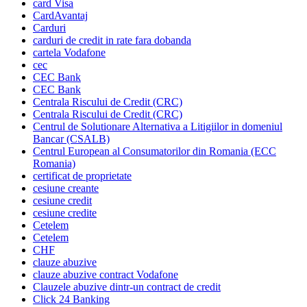
card Visa
CardAvantaj
Carduri
carduri de credit in rate fara dobanda
cartela Vodafone
cec
CEC Bank
CEC Bank
Centrala Riscului de Credit (CRC)
Centrala Riscului de Credit (CRC)
Centrul de Solutionare Alternativa a Litigiilor in domeniul
Bancar (CSALB)
Centrul European al Consumatorilor din Romania (ECC
Romania)
certificat de proprietate
cesiune creante
cesiune credit
cesiune credite
Cetelem
Cetelem
CHF
clauze abuzive
clauze abuzive contract Vodafone
Clauzele abuzive dintr-un contract de credit
Click 24 Banking