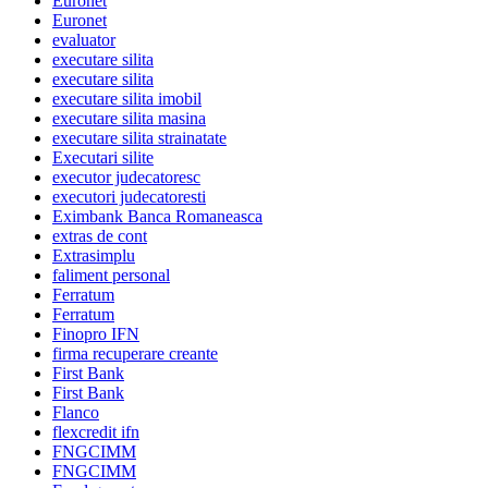
Euronet
Euronet
evaluator
executare silita
executare silita
executare silita imobil
executare silita masina
executare silita strainatate
Executari silite
executor judecatoresc
executori judecatoresti
Eximbank Banca Romaneasca
extras de cont
Extrasimplu
faliment personal
Ferratum
Ferratum
Finopro IFN
firma recuperare creante
First Bank
First Bank
Flanco
flexcredit ifn
FNGCIMM
FNGCIMM