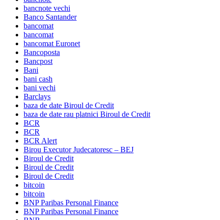
bancnote vechi
Banco Santander
bancomat
bancomat
bancomat Euronet
Bancoposta
Bancpost
Bani
bani cash
bani vechi
Barclays
baza de date Biroul de Credit
baza de date rau platnici Biroul de Credit
BCR
BCR
BCR Alert
Birou Executor Judecatoresc – BEJ
Biroul de Credit
Biroul de Credit
Biroul de Credit
bitcoin
bitcoin
BNP Paribas Personal Finance
BNP Paribas Personal Finance