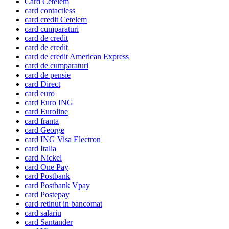
Card Cetelem
card contactless
card credit Cetelem
card cumparaturi
card de credit
card de credit
card de credit American Express
card de cumparaturi
card de pensie
card Direct
card euro
card Euro ING
card Euroline
card franta
card George
card ING Visa Electron
card Italia
card Nickel
card One Pay
card Postbank
card Postbank Vpay
card Postepay
card retinut in bancomat
card salariu
card Santander