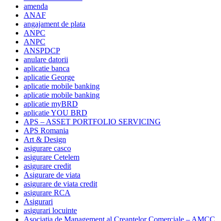
amenda
ANAF
angajament de plata
ANPC
ANPC
ANSPDCP
anulare datorii
aplicatie banca
aplicatie George
aplicatie mobile banking
aplicatie mobile banking
aplicatie myBRD
aplicatie YOU BRD
APS – ASSET PORTFOLIO SERVICING
APS Romania
Art & Design
asigurare casco
asigurare Cetelem
asigurare credit
Asigurare de viata
asigurare de viata credit
asigurare RCA
Asigurari
asigurari locuinte
Asociatia de Management al Creantelor Comerciale – AMCC