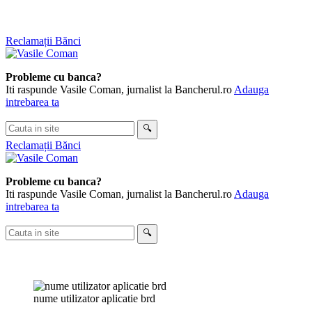
Skip
Reclamații Bănci
to
content
Probleme cu banca?
Iti raspunde Vasile Coman, jurnalist la Bancherul.ro
Adauga
intrebarea ta
Cauta
🔍
in
Reclamații Bănci
site
Probleme cu banca?
Iti raspunde Vasile Coman, jurnalist la Bancherul.ro
Adauga
intrebarea ta
Cauta
🔍
in
site
nume utilizator aplicatie brd