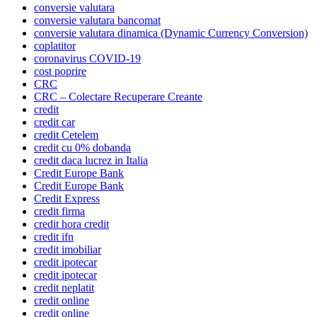
conversie valutara
conversie valutara bancomat
conversie valutara dinamica (Dynamic Currency Conversion)
coplatitor
coronavirus COVID-19
cost poprire
CRC
CRC – Colectare Recuperare Creante
credit
credit car
credit Cetelem
credit cu 0% dobanda
credit daca lucrez in Italia
Credit Europe Bank
Credit Europe Bank
Credit Express
credit firma
credit hora credit
credit ifn
credit imobiliar
credit ipotecar
credit ipotecar
credit neplatit
credit online
credit online