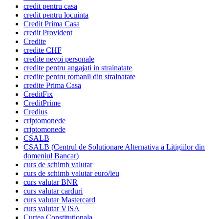
credit pentru casa
credit pentru locuinta
Credit Prima Casa
credit Provident
Credite
credite CHF
credite nevoi personale
credite pentru angajati in strainatate
credite pentru romanii din strainatate
credite Prima Casa
CreditFix
CreditPrime
Credius
criptomonede
criptomonede
CSALB
CSALB (Centrul de Solutionare Alternativa a Litigiilor din
domeniul Bancar)
curs de schimb valutar
curs de schimb valutar euro/leu
curs valutar BNR
curs valutar carduri
curs valutar Mastercard
curs valutar VISA
Curtea Constitutionala