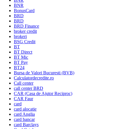
BNR
BNR
BonusCard
BRD
BRD
BRD Finance
broker credit
brokeri
BSG Credit
BT
BT Direct
BT Mic
BT Pay
BT24
Bursa de Valori Bucuresti (BVB)
Calculatordecredite.ro
Call center
call center BRD
CAR (Casa de Ajutor Reciproc)
CAR Faur
card
card alocatie
card Anglia
card bancar
card Barclays