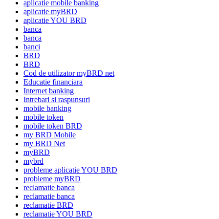
aplicatie mobile banking
aplicatie myBRD
aplicatie YOU BRD
banca
banca
banci
BRD
BRD
Cod de utilizator myBRD net
Educatie financiara
Internet banking
Intrebari si raspunsuri
mobile banking
mobile token
mobile token BRD
my BRD Mobile
my BRD Net
myBRD
mybrd
probleme aplicatie YOU BRD
probleme myBRD
reclamatie banca
reclamatie banca
reclamatie BRD
reclamatie YOU BRD