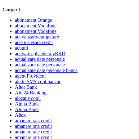
Categorii
abonament Orange
abonament Vodafone
abonament Vodafone
act vanzare-cumparare
acte necesare credit
actiuni
activare aplicatie myBRD
actualizare date personale
actualizare date personale
actualizare date personale banca
agent Provident
alerte SMS cont bancar
Alior Bank
Alo 24 Banking
alocatie copil
Alpha Bank
Alpha Bank
Altex
amanare rata credit
amanare rata credit
amanare rate credit
amanare rate credit