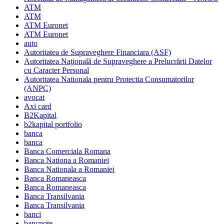
ATM
ATM
ATM Euronet
ATM Euronet
auto
Autoritatea de Supraveghere Financiara (ASF)
Autoritatea Naţională de Supraveghere a Prelucrării Datelor
cu Caracter Personal
Autoritatea Nationala pentru Protectia Consumatorilor
(ANPC)
avocat
Axi card
B2Kapital
b2kapital portfolio
banca
banca
Banca Comerciala Romana
Banca Nationa a Romaniei
Banca Nationala a Romaniei
Banca Romaneasca
Banca Romaneasca
Banca Transilvania
Banca Transilvania
banci
bancnote