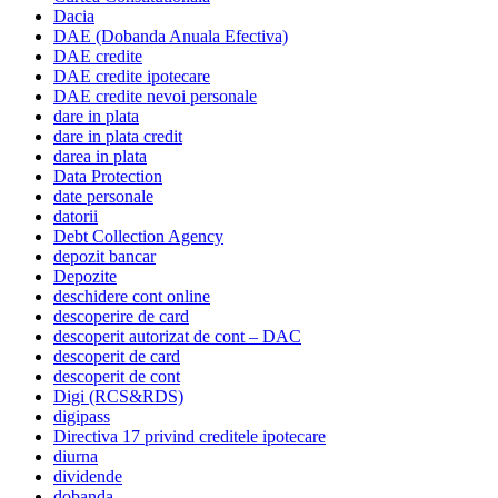
Dacia
DAE (Dobanda Anuala Efectiva)
DAE credite
DAE credite ipotecare
DAE credite nevoi personale
dare in plata
dare in plata credit
darea in plata
Data Protection
date personale
datorii
Debt Collection Agency
depozit bancar
Depozite
deschidere cont online
descoperire de card
descoperit autorizat de cont – DAC
descoperit de card
descoperit de cont
Digi (RCS&RDS)
digipass
Directiva 17 privind creditele ipotecare
diurna
dividende
dobanda