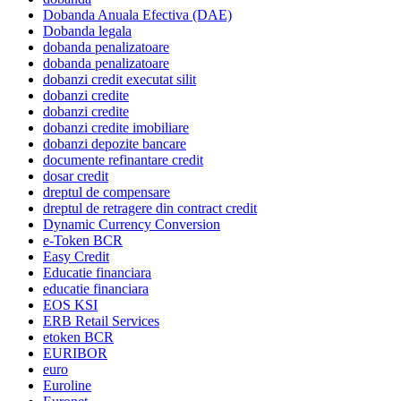
Dobanda Anuala Efectiva (DAE)
Dobanda legala
dobanda penalizatoare
dobanda penalizatoare
dobanzi credit executat silit
dobanzi credite
dobanzi credite
dobanzi credite imobiliare
dobanzi depozite bancare
documente refinantare credit
dosar credit
dreptul de compensare
dreptul de retragere din contract credit
Dynamic Currency Conversion
e-Token BCR
Easy Credit
Educatie financiara
educatie financiara
EOS KSI
ERB Retail Services
etoken BCR
EURIBOR
euro
Euroline