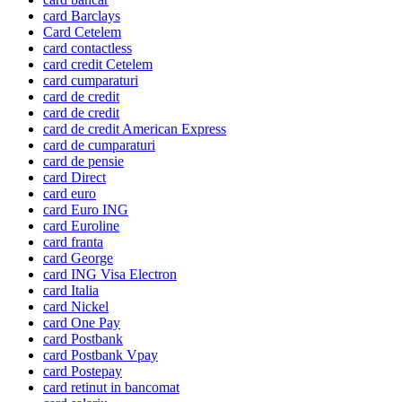
card Barclays
Card Cetelem
card contactless
card credit Cetelem
card cumparaturi
card de credit
card de credit
card de credit American Express
card de cumparaturi
card de pensie
card Direct
card euro
card Euro ING
card Euroline
card franta
card George
card ING Visa Electron
card Italia
card Nickel
card One Pay
card Postbank
card Postbank Vpay
card Postepay
card retinut in bancomat