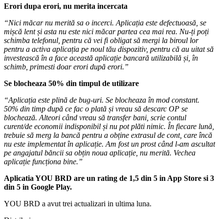
Erori dupa erori, nu merita incercata
“Nici măcar nu merită sa o incerci. Aplicația este defectuoasă, se
mișcă lent și asta nu este nici măcar partea cea mai rea. Nu-ți poți
schimba telefonul, pentru că vei fi obligat să mergi la biroul lor
pentru a activa aplicația pe noul tău dispozitiv, pentru că au uitat să
investească în a face această aplicație bancară utilizabilă și, în
schimb, primesti doar erori după erori.”
Se blocheaza 50% din timpul de utilizare
“Aplicația este plină de bug-uri. Se blocheaza în mod constant.
50% din timp după ce fac o plată și vreau să descarc OP se
blochează. Alteori când vreau să transfer bani, scrie contul
curent/de economii indisponibil și nu pot plăti nimic. În fiecare lună,
trebuie să merg la bancă pentru a obține extrasul de cont, care încă
nu este implementat în aplicație. Am fost un prost când l-am ascultat
pe angajatul băncii sa obțin noua aplicație, nu merită. Vechea
aplicație funcționa bine.”
Aplicatia YOU BRD are un rating de 1,5 din 5 in App Store si 3
din 5 in Google Play.
YOU BRD a avut trei actualizari in ultima luna.