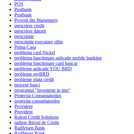
POS
Postbank
Postbank
Povesti din Maramureș
prescriere credit
prescriere datorii
prescriptie
prescriptie executare silita
Prima Casa
problema card Nickel
problema functionare aplicatie mobile banking
problema functionare card bancar
probleme aplicatie YOU BRD
probleme myBRD
probleme plata credit
procese banci
programul "Investeste in tine"
Protectia Consumatorilor
protectia consumatorilor
Provident
Provident
Rabon Credit Solutions
radiere Biroul de Credit
Raiffeisen Bank
Raiffeisen Bank