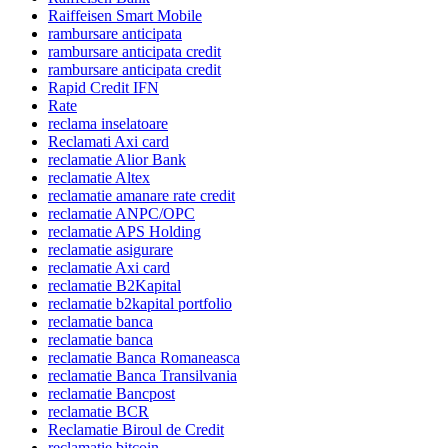
Raiffeisen Smart Mobile
rambursare anticipata
rambursare anticipata credit
rambursare anticipata credit
Rapid Credit IFN
Rate
reclama inselatoare
Reclamati Axi card
reclamatie Alior Bank
reclamatie Altex
reclamatie amanare rate credit
reclamatie ANPC/OPC
reclamatie APS Holding
reclamatie asigurare
reclamatie Axi card
reclamatie B2Kapital
reclamatie b2kapital portfolio
reclamatie banca
reclamatie banca
reclamatie Banca Romaneasca
reclamatie Banca Transilvania
reclamatie Bancpost
reclamatie BCR
Reclamatie Biroul de Credit
reclamatie bitcoin