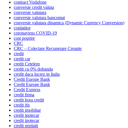
contract Vodafone
conversie credit valuta
conversie valutara
conversie valutara bancomat
conversie valutara dinamica (Dynamic Currency Conversion)
coplatitor
coronavirus COVID-19
cost poprire
CRC
CRC – Colectare Recuperare Creante
credit
credit car
credit Cetelem
credit cu 0% dobanda
credit daca lucrez in Italia
Credit Europe Bank
Credit Europe Bank
Credit Express
credit firma
credit hora credit
credit ifn
credit imobiliar
credit ipotecar
credit ipotecar
credit neplatit