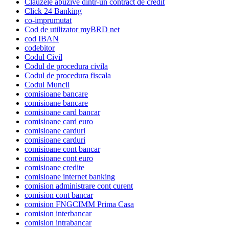
Clauzele abuzive dintr-un contract de credit
Click 24 Banking
co-imprumutat
Cod de utilizator myBRD net
cod IBAN
codebitor
Codul Civil
Codul de procedura civila
Codul de procedura fiscala
Codul Muncii
comisioane bancare
comisioane bancare
comisioane card bancar
comisioane card euro
comisioane carduri
comisioane carduri
comisioane cont bancar
comisioane cont euro
comisioane credite
comisioane internet banking
comision administrare cont curent
comision cont bancar
comision FNGCIMM Prima Casa
comision interbancar
comision intrabancar