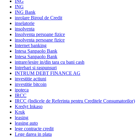
ING
ING
ING Bank
inrolare Biroul de Credit
inselatorie
insolventa
Insolventa persoane fizice
insolventa persoane fizice
Internet banking
Intesa Sanpaolo Bank
Intesa Sanpaolo Bank
intrare/iesire in/din tara cu bani cash
Intrebari si raspunsuri
INTRUM DEBT FINANCE AG
investitie actiuni
investitie bitcoin
ipoteca
IRCC
IRCC (Indicele de Referinta pentru Creditele Consumatorilor)
Kredyt Inkaso
Kruk
leasing
leasing auto
lege contracte credit
Lege darea in plata