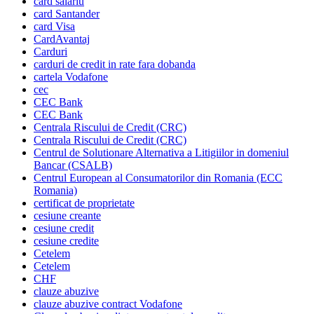
card salariu
card Santander
card Visa
CardAvantaj
Carduri
carduri de credit in rate fara dobanda
cartela Vodafone
cec
CEC Bank
CEC Bank
Centrala Riscului de Credit (CRC)
Centrala Riscului de Credit (CRC)
Centrul de Solutionare Alternativa a Litigiilor in domeniul
Bancar (CSALB)
Centrul European al Consumatorilor din Romania (ECC
Romania)
certificat de proprietate
cesiune creante
cesiune credit
cesiune credite
Cetelem
Cetelem
CHF
clauze abuzive
clauze abuzive contract Vodafone