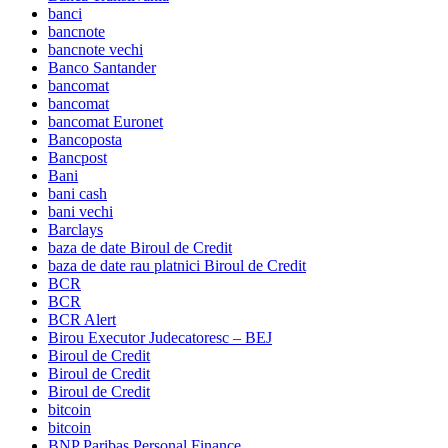
banci
bancnote
bancnote vechi
Banco Santander
bancomat
bancomat
bancomat Euronet
Bancoposta
Bancpost
Bani
bani cash
bani vechi
Barclays
baza de date Biroul de Credit
baza de date rau platnici Biroul de Credit
BCR
BCR
BCR Alert
Birou Executor Judecatoresc – BEJ
Biroul de Credit
Biroul de Credit
Biroul de Credit
bitcoin
bitcoin
BNP Paribas Personal Finance