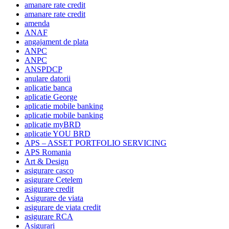
amanare rate credit
amanare rate credit
amenda
ANAF
angajament de plata
ANPC
ANPC
ANSPDCP
anulare datorii
aplicatie banca
aplicatie George
aplicatie mobile banking
aplicatie mobile banking
aplicatie myBRD
aplicatie YOU BRD
APS – ASSET PORTFOLIO SERVICING
APS Romania
Art & Design
asigurare casco
asigurare Cetelem
asigurare credit
Asigurare de viata
asigurare de viata credit
asigurare RCA
Asigurari