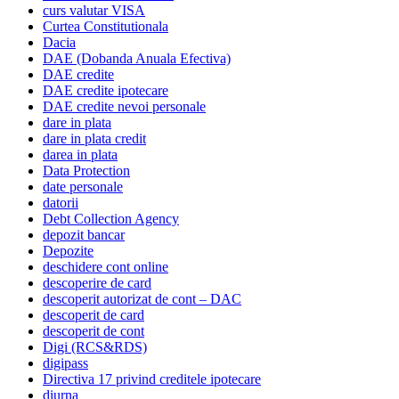
curs valutar VISA
Curtea Constitutionala
Dacia
DAE (Dobanda Anuala Efectiva)
DAE credite
DAE credite ipotecare
DAE credite nevoi personale
dare in plata
dare in plata credit
darea in plata
Data Protection
date personale
datorii
Debt Collection Agency
depozit bancar
Depozite
deschidere cont online
descoperire de card
descoperit autorizat de cont – DAC
descoperit de card
descoperit de cont
Digi (RCS&RDS)
digipass
Directiva 17 privind creditele ipotecare
diurna