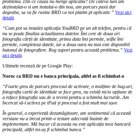
problema. Din ce cauza nu merge aplicatia? De cateva luni am
dezinstalat-o si am instalat-o din nou, am parcurs pasii dar
degeaba, sa va fie rusine BRD ca noi platim pt aplicatie.”
Vezi aici
detalii
“Cum pot sa instalez aplicația YouBRD pe un alt telefon, pentru că
nu se poate finaliza actualizarea datelor. Îmi cere de doua ori
fotografia cărții de identitate, prima data îmi permite, selfie îmi
permite, completeaz datele, iar a doua oara nu mai este disponibil
butonul de fotografiere. Rog suport pentru această problema.”
Vezi
aici detalii
Ultimele recenzii de pe Google Play:
Noroc ca BRD nu e banca principala, altfel as fi schimbat-o
“Foarte greu de parcurs procesul de activare, o mulțime de bug-uri,
fotografia cartii de identitate se face greu, nu există nicio opțiune de
a reface fotografia sau de a reveni pentru a schimba lucrurile. Am
încercat să-l activez pe iPad și procesul a fost mult mai ușor.
În general, o experiență dezamăgitoare, am sentimentul că această
versiune nu a trecut printr-o testare adecvată înainte de
implementare. Mă bucur că aceasta nu este aplicația mea bancară
principală, altfel mi-aș fi schimbat banca.”