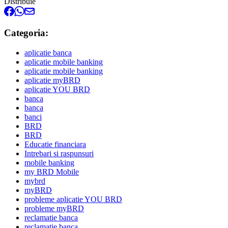
Distribuie
Categoria:
aplicatie banca
aplicatie mobile banking
aplicatie mobile banking
aplicatie myBRD
aplicatie YOU BRD
banca
banca
banci
BRD
BRD
Educatie financiara
Intrebari si raspunsuri
mobile banking
my BRD Mobile
mybrd
myBRD
probleme aplicatie YOU BRD
probleme myBRD
reclamatie banca
reclamatie banca