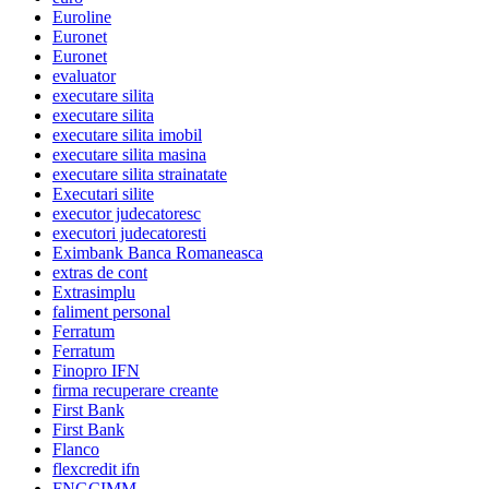
Euroline
Euronet
Euronet
evaluator
executare silita
executare silita
executare silita imobil
executare silita masina
executare silita strainatate
Executari silite
executor judecatoresc
executori judecatoresti
Eximbank Banca Romaneasca
extras de cont
Extrasimplu
faliment personal
Ferratum
Ferratum
Finopro IFN
firma recuperare creante
First Bank
First Bank
Flanco
flexcredit ifn
FNGCIMM