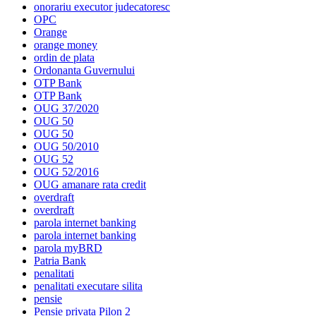
onorariu executor judecatoresc
OPC
Orange
orange money
ordin de plata
Ordonanta Guvernului
OTP Bank
OTP Bank
OUG 37/2020
OUG 50
OUG 50
OUG 50/2010
OUG 52
OUG 52/2016
OUG amanare rata credit
overdraft
overdraft
parola internet banking
parola internet banking
parola myBRD
Patria Bank
penalitati
penalitati executare silita
pensie
Pensie privata Pilon 2