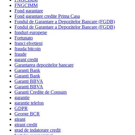
FNGCIMM
Fond garantare
Fond garantare credite Prima Casa
Fondul de Garantare a Depozitelor Bancare (FGDB)
Fondul de Garantare a Depozitelor Bancare (FGDB)
fonduri europene
Fortunato
franci elvetieni
frauda bitcoin
fraude
garant credit
Garantarea depozitelor bancare
Garanti Bank
Garanti Bank
Garanti BBVA
Garanti BBVA
Garanti Credite de Consum
garantie
garantie telefon
GDPR
George BCR
girant
girant credit
grad de indatorare credit