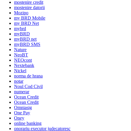
mostenire credit
mostenire datorii
Mozipo
my BRD Mobile
my BRD Net
mybrd
myBRD
myBRD net
myBRD SMS
Nature
NeoBT
NEOcont
Nextebank
Nickel
norma de hrana
notar
Noul Cod Civil
numerar
Ocean Credit
Ocean Credit
Omniasig
One Pay
Oney
online banking
onorariu executor judecatoresc