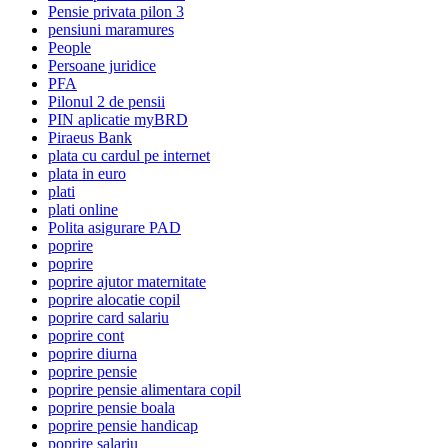
Pensie privata pilon 3
pensiuni maramures
People
Persoane juridice
PFA
Pilonul 2 de pensii
PIN aplicatie myBRD
Piraeus Bank
plata cu cardul pe internet
plata in euro
plati
plati online
Polita asigurare PAD
poprire
poprire
poprire ajutor maternitate
poprire alocatie copil
poprire card salariu
poprire cont
poprire diurna
poprire pensie
poprire pensie alimentara copil
poprire pensie boala
poprire pensie handicap
poprire salariu