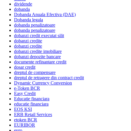
dividende
dobanda
Dobanda Anuala Efectiva (DAE)
Dobanda legala
dobanda penalizatoare
dobanda penalizatoare
dobanzi credit executat silit
dobanzi credite
dobanzi credite
dobanzi credite imobiliare
dobanzi depozite bancare
documente refinantare credit
dosar credit
dreptul de compensare
dreptul de retragere din contract credit
Dynamic Currency Conversion
e-Token BCR
Easy Credit
Educatie financiara
educatie financiara
EOS KSI
ERB Retail Services
etoken BCR
EURIBOR
euro