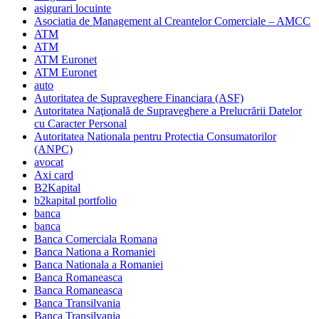
asigurari locuinte
Asociatia de Management al Creantelor Comerciale – AMCC
ATM
ATM
ATM Euronet
ATM Euronet
auto
Autoritatea de Supraveghere Financiara (ASF)
Autoritatea Naţională de Supraveghere a Prelucrării Datelor
cu Caracter Personal
Autoritatea Nationala pentru Protectia Consumatorilor
(ANPC)
avocat
Axi card
B2Kapital
b2kapital portfolio
banca
banca
Banca Comerciala Romana
Banca Nationa a Romaniei
Banca Nationala a Romaniei
Banca Romaneasca
Banca Romaneasca
Banca Transilvania
Banca Transilvania