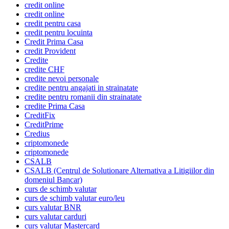
credit online
credit online
credit pentru casa
credit pentru locuinta
Credit Prima Casa
credit Provident
Credite
credite CHF
credite nevoi personale
credite pentru angajati in strainatate
credite pentru romanii din strainatate
credite Prima Casa
CreditFix
CreditPrime
Credius
criptomonede
criptomonede
CSALB
CSALB (Centrul de Solutionare Alternativa a Litigiilor din
domeniul Bancar)
curs de schimb valutar
curs de schimb valutar euro/leu
curs valutar BNR
curs valutar carduri
curs valutar Mastercard