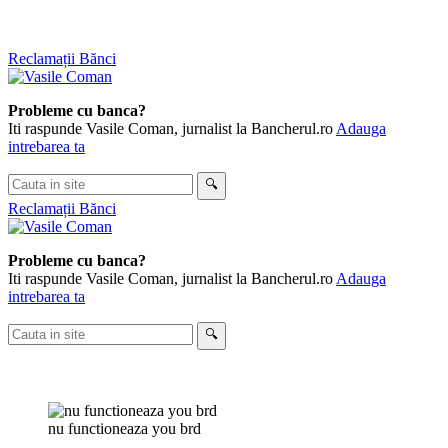
Skip
Reclamații Bănci
to
content
Probleme cu banca?
Iti raspunde Vasile Coman, jurnalist la Bancherul.ro
Adauga
intrebarea ta
Cauta
🔍
in
Reclamații Bănci
site
Probleme cu banca?
Iti raspunde Vasile Coman, jurnalist la Bancherul.ro
Adauga
intrebarea ta
Cauta
🔍
in
site
nu functioneaza you brd