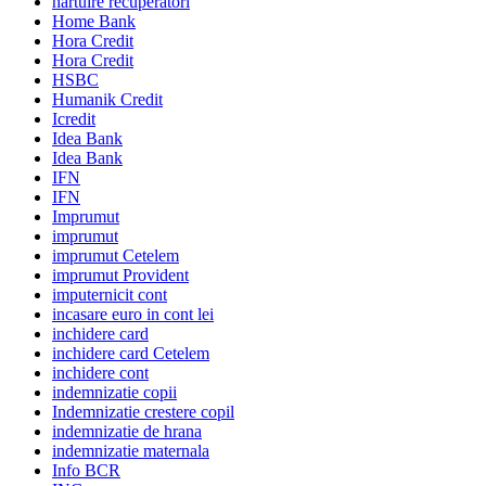
hartuire recuperatori
Home Bank
Hora Credit
Hora Credit
HSBC
Humanik Credit
Icredit
Idea Bank
Idea Bank
IFN
IFN
Imprumut
imprumut
imprumut Cetelem
imprumut Provident
imputernicit cont
incasare euro in cont lei
inchidere card
inchidere card Cetelem
inchidere cont
indemnizatie copii
Indemnizatie crestere copil
indemnizatie de hrana
indemnizatie maternala
Info BCR