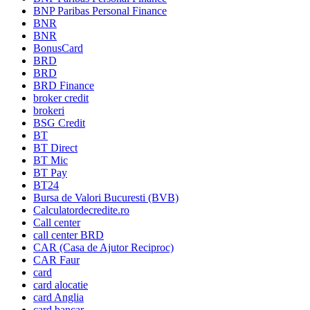
BNP Paribas Personal Finance
BNR
BNR
BonusCard
BRD
BRD
BRD Finance
broker credit
brokeri
BSG Credit
BT
BT Direct
BT Mic
BT Pay
BT24
Bursa de Valori Bucuresti (BVB)
Calculatordecredite.ro
Call center
call center BRD
CAR (Casa de Ajutor Reciproc)
CAR Faur
card
card alocatie
card Anglia
card bancar