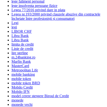
lege faliment personal
lege insolventa persoane fizice
Legea 77/2016 privind dare in plata
Legea nr.193/2000 privind clauzele abuzive din contractele
încheiate între profesioniști și consumatori
Legi
legi
LIBOR CHF
Libra Bank
Libra Bank
limita de credit
Linie de credit
lire sterline
m.24banking.ro
Marfin Bank
MasterCard
Metropolitan Life
mobile banking
mobile token
mobile token BRD
Mobilo Credit
Mobilo IFN
model cerere stergere Biroul de Credit
monede
monede vechi