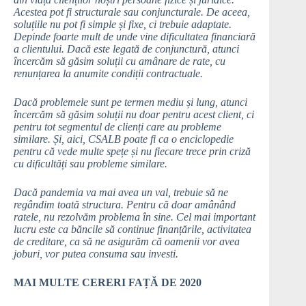
Acestea pot fi structurale sau conjuncturale. De aceea,
soluțiile nu pot fi simple și fixe, ci trebuie adaptate.
Depinde foarte mult de unde vine dificultatea financiară
a clientului. Dacă este legată de conjunctură, atunci
încercăm să găsim soluții cu amânare de rate, cu
renunțarea la anumite condiții contractuale.
Dacă problemele sunt pe termen mediu și lung, atunci
încercăm să găsim soluții nu doar pentru acest client, ci
pentru tot segmentul de clienți care au probleme
similare. Și, aici, CSALB poate fi ca o enciclopedie
pentru că vede multe spețe și nu fiecare trece prin criză
cu dificultăți sau probleme similare.
Dacă pandemia va mai avea un val, trebuie să ne
regândim toată structura. Pentru că doar amânând
ratele, nu rezolvăm problema în sine. Cel mai important
lucru este ca băncile să continue finanțările, activitatea
de creditare, ca să ne asigurăm că oamenii vor avea
joburi, vor putea consuma sau investi.
MAI MULTE CERERI FAȚĂ DE 2020