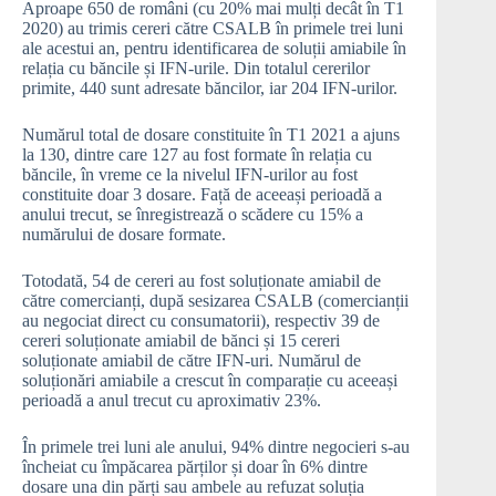
Aproape 650 de români (cu 20% mai mulți decât în T1
2020) au trimis cereri către CSALB în primele trei luni
ale acestui an, pentru identificarea de soluții amiabile în
relația cu băncile și IFN-urile. Din totalul cererilor
primite, 440 sunt adresate băncilor, iar 204 IFN-urilor.
Numărul total de dosare constituite în T1 2021 a ajuns
la 130, dintre care 127 au fost formate în relația cu
băncile, în vreme ce la nivelul IFN-urilor au fost
constituite doar 3 dosare. Față de aceeași perioadă a
anului trecut, se înregistrează o scădere cu 15% a
numărului de dosare formate.
Totodată, 54 de cereri au fost soluționate amiabil de
către comercianți, după sesizarea CSALB (comercianții
au negociat direct cu consumatorii), respectiv 39 de
cereri soluționate amiabil de bănci și 15 cereri
soluționate amiabil de către IFN-uri. Numărul de
soluționări amiabile a crescut în comparație cu aceeași
perioadă a anul trecut cu aproximativ 23%.
În primele trei luni ale anului, 94% dintre negocieri s-au
încheiat cu împăcarea părților și doar în 6% dintre
dosare una din părți sau ambele au refuzat soluția