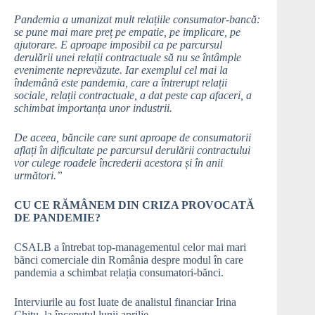
Pandemia a umanizat mult relațiile consumator-bancă:
se pune mai mare preț pe empatie, pe implicare, pe
ajutorare. E aproape imposibil ca pe parcursul
derulării unei relații contractuale să nu se întâmple
evenimente neprevăzute. Iar exemplul cel mai la
îndemână este pandemia, care a întrerupt relații
sociale, relații contractuale, a dat peste cap afaceri, a
schimbat importanța unor industrii.
De aceea, băncile care sunt aproape de consumatorii
aflați în dificultate pe parcursul derulării contractului
vor culege roadele încrederii acestora și în anii
următori.”
CU CE RĂMÂNEM DIN CRIZA PROVOCATĂ
DE PANDEMIE?
CSALB a întrebat top-managementul celor mai mari
bănci comerciale din România despre modul în care
pandemia a schimbat relația consumatori-bănci.
Interviurile au fost luate de analistul financiar Irina
Chițu, la începutul lunii aprilie.