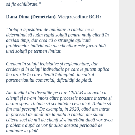
să fie echilibrate.”
Dana Dima (Demetrian), Vicepreședinte BCR:
“Soluția legislativă de amânare a ratelor ne-a
determinat să luăm rapid soluții pentru mulți clienți în
același timp, dar cred că o strategie aplicată
problemelor individuale ale clienților este favorabilă
unei soluții pe termen limitat.
Credem în soluții legislative și reglementare, dar
credem și în soluții individuale pe care le putem aplica
în cazurile în care clienții întâmpină, în cadrul
parteneriatului comercial, dificultăți de plată.
Am învățat din discuțiile pe care CSALB le-a avut cu
clienții și ne-am întors către procesele noastre interne și
ne-am spus: Trebuie să schimbăm ceva aici! Trebuie să
fim mai prezenți! De exemplu, în 2020, când am intrat
în procesul de amânare la plată a ratelor, am sunat
câteva zeci de mii de clienți să-i întrebăm dacă vor avea
probleme după ce vor finaliza această perioadă de
amânare la plată.”