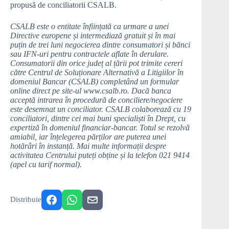
propusă de conciliatorii CSALB.
CSALB este o entitate înființată ca urmare a unei
Directive europene și intermediază gratuit și în mai
puțin de trei luni negocierea dintre consumatori și bănci
sau IFN-uri pentru contractele aflate în derulare.
Consumatorii din orice județ al țării pot trimite cereri
către Centrul de Soluționare Alternativă a Litigiilor în
domeniul Bancar (CSALB) completând un formular
online direct pe site-ul www.csalb.ro. Dacă banca
acceptă intrarea în procedură de conciliere/negociere
este desemnat un conciliator. CSALB colaborează cu 19
conciliatori, dintre cei mai buni specialiști în Drept, cu
expertiză în domeniul financiar-bancar. Totul se rezolvă
amiabil, iar înțelegerea părților are puterea unei
hotărâri în instanță. Mai multe informații despre
activitatea Centrului puteți obține și la telefon 021 9414
(apel cu tarif normal).
Distribuie