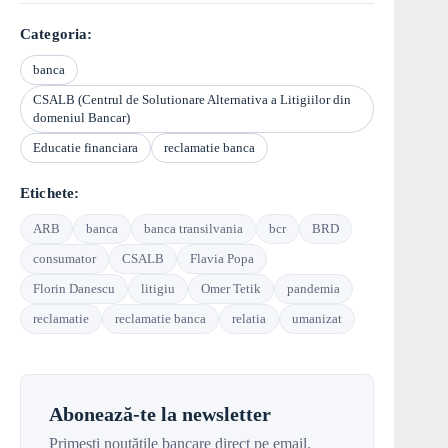
Categoria:
banca
CSALB (Centrul de Solutionare Alternativa a Litigiilor din
domeniul Bancar)
Educatie financiara
reclamatie banca
Etichete:
ARB
banca
banca transilvania
bcr
BRD
consumator
CSALB
Flavia Popa
Florin Danescu
litigiu
Omer Tetik
pandemia
reclamatie
reclamatie banca
relatia
umanizat
Abonează-te la newsletter
Primești noutățile bancare direct pe email.