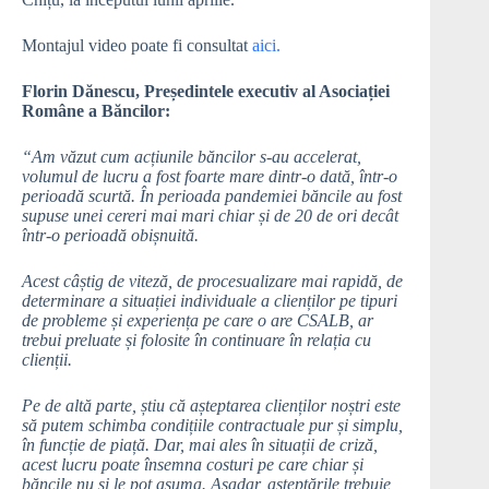
Montajul video poate fi consultat
aici.
Florin Dănescu, Președintele executiv al Asociației
Române a Băncilor:
“Am văzut cum acțiunile băncilor s-au accelerat,
volumul de lucru a fost foarte mare dintr-o dată, într-o
perioadă scurtă. În perioada pandemiei băncile au fost
supuse unei cereri mai mari chiar și de 20 de ori decât
într-o perioadă obișnuită.
Acest câștig de viteză, de procesualizare mai rapidă, de
determinare a situației individuale a clienților pe tipuri
de probleme și experiența pe care o are CSALB, ar
trebui preluate și folosite în continuare în relația cu
clienții.
Pe de altă parte, știu că așteptarea clienților noștri este
să putem schimba condițiile contractuale pur și simplu,
în funcție de piață. Dar, mai ales în situații de criză,
acest lucru poate însemna costuri pe care chiar și
băncile nu și le pot asuma. Așadar, așteptările trebuie