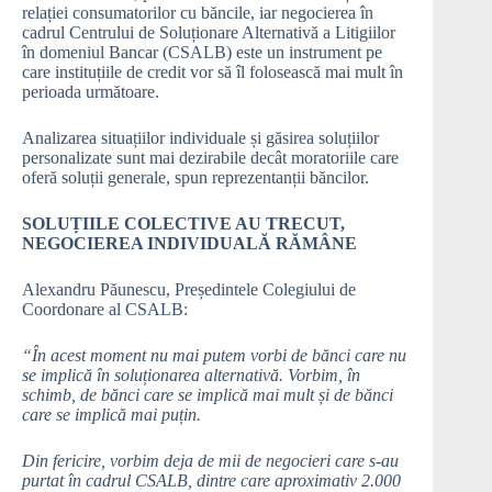
relației consumatorilor cu băncile, iar negocierea în
cadrul Centrului de Soluționare Alternativă a Litigiilor
în domeniul Bancar (CSALB) este un instrument pe
care instituțiile de credit vor să îl folosească mai mult în
perioada următoare.
Analizarea situațiilor individuale și găsirea soluțiilor
personalizate sunt mai dezirabile decât moratoriile care
oferă soluții generale, spun reprezentanții băncilor.
SOLUȚIILE COLECTIVE AU TRECUT,
NEGOCIEREA INDIVIDUALĂ RĂMÂNE
Alexandru Păunescu, Președintele Colegiului de
Coordonare al CSALB:
“În acest moment nu mai putem vorbi de bănci care nu
se implică în soluționarea alternativă. Vorbim, în
schimb, de bănci care se implică mai mult și de bănci
care se implică mai puțin.
Din fericire, vorbim deja de mii de negocieri care s-au
purtat în cadrul CSALB, dintre care aproximativ 2.000