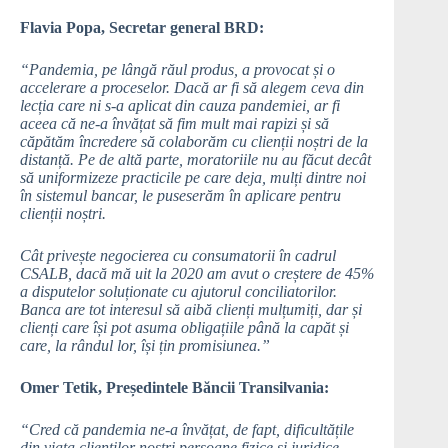
Flavia Popa, Secretar general BRD:
“Pandemia, pe lângă răul produs, a provocat și o
accelerare a proceselor. Dacă ar fi să alegem ceva din
lecția care ni s-a aplicat din cauza pandemiei, ar fi
aceea că ne-a învățat să fim mult mai rapizi și să
căpătăm încredere să colaborăm cu clienții noștri de la
distanță. Pe de altă parte, moratoriile nu au făcut decât
să uniformizeze practicile pe care deja, mulți dintre noi
în sistemul bancar, le puseserăm în aplicare pentru
clienții noștri.
Cât privește negocierea cu consumatorii în cadrul
CSALB, dacă mă uit la 2020 am avut o creștere de 45%
a disputelor soluționate cu ajutorul conciliatorilor.
Banca are tot interesul să aibă clienți mulțumiți, dar și
clienți care își pot asuma obligațiile până la capăt și
care, la rândul lor, își țin promisiunea.”
Omer Tetik, Președintele Băncii Transilvania:
“Cred că pandemia ne-a învățat, de fapt, dificultățile
din viața clienților noștri persoane fizice și juridice.