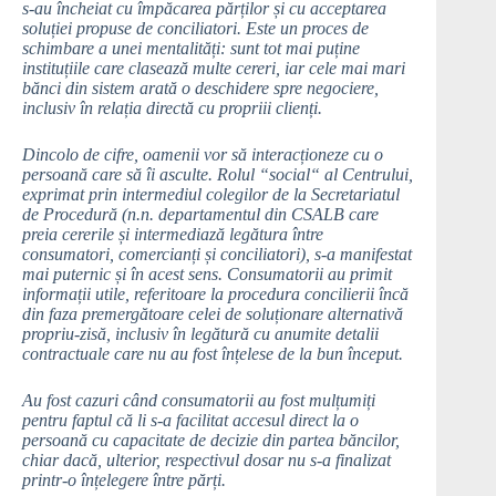
s-au încheiat cu împăcarea părților și cu acceptarea
soluției propuse de conciliatori. Este un proces de
schimbare a unei mentalități: sunt tot mai puține
instituțiile care clasează multe cereri, iar cele mai mari
bănci din sistem arată o deschidere spre negociere,
inclusiv în relația directă cu propriii clienți.
Dincolo de cifre, oamenii vor să interacționeze cu o
persoană care să îi asculte. Rolul “social“ al Centrului,
exprimat prin intermediul colegilor de la Secretariatul
de Procedură (n.n. departamentul din CSALB care
preia cererile și intermediază legătura între
consumatori, comercianți și conciliatori), s-a manifestat
mai puternic și în acest sens. Consumatorii au primit
informații utile, referitoare la procedura concilierii încă
din faza premergătoare celei de soluționare alternativă
propriu-zisă, inclusiv în legătură cu anumite detalii
contractuale care nu au fost înțelese de la bun început.
Au fost cazuri când consumatorii au fost mulțumiți
pentru faptul că li s-a facilitat accesul direct la o
persoană cu capacitate de decizie din partea băncilor,
chiar dacă, ulterior, respectivul dosar nu s-a finalizat
printr-o înțelegere între părți.