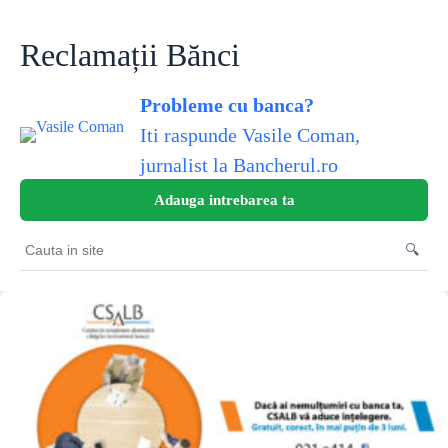
Skip
to
content
Reclamații Bănci
Probleme cu banca?
Iti raspunde Vasile Coman,
jurnalist la Bancherul.ro
Adauga intrebarea ta
🔍
Cauta
in
site