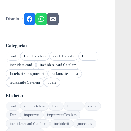
Distribuie
Categoria:
card
Card Cetelem
card de credit
Cetelem
inchidere card
inchidere card Cetelem
Intrebari si raspunsuri
reclamatie banca
reclamatie Cetelem
Toate
Etichete:
card
card Cetelem
Care
Cetelem
credit
Este
imprumut
imprumut Cetelem
inchidere card Cetelem
inchiderii
procedura