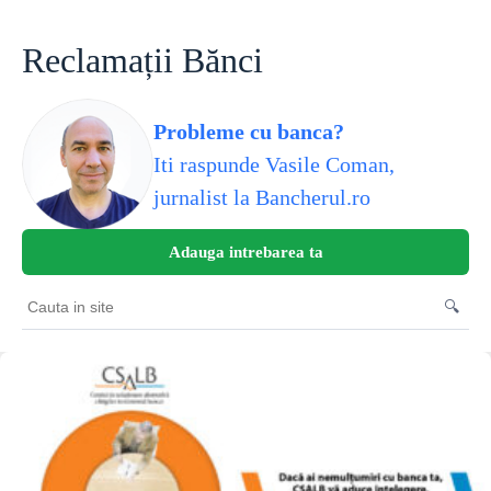
Skip
to
content
Reclamații Bănci
Probleme cu banca?
Iti raspunde Vasile Coman,
jurnalist la Bancherul.ro
Adauga intrebarea ta
🔍
Cauta
in
site