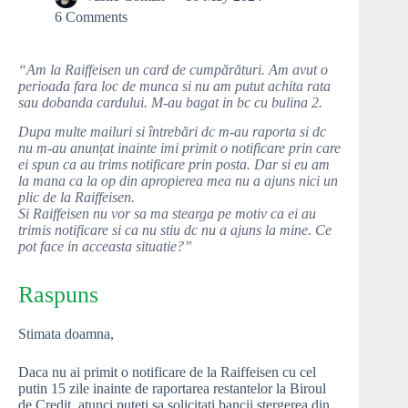
6 Comments
“Am la Raiffeisen un card de cumpărături. Am avut o
perioada fara loc de munca si nu am putut achita rata
sau dobanda cardului. M-au bagat in bc cu bulina 2.
Dupa multe mailuri si întrebări dc m-au raporta si dc
nu m-au anunțat inainte imi primit o notificare prin care
ei spun ca au trims notificare prin posta. Dar si eu am
la mana ca la op din apropierea mea nu a ajuns nici un
plic de la Raiffeisen.
Si Raiffeisen nu vor sa ma stearga pe motiv ca ei au
trimis notificare si ca nu stiu dc nu a ajuns la mine. Ce
pot face in acceasta situatie?”
Raspuns
Stimata doamna,
Daca nu ai primit o notificare de la Raiffeisen cu cel
putin 15 zile inainte de raportarea restantelor la Biroul
de Credit, atunci puteti sa solicitati bancii stergerea din