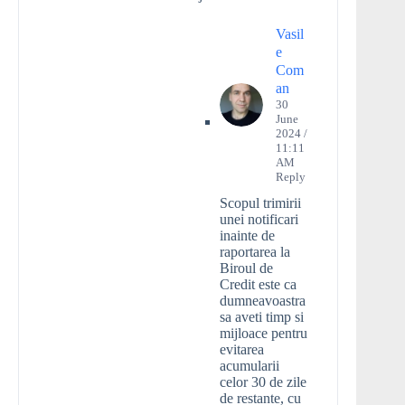
Vasil
e
Com
an
30
June
2024 /
11:11
AM
Reply
Scopul trimirii
unei notificari
inainte de
raportarea la
Biroul de
Credit este ca
dumneavoastra
sa aveti timp si
mijloace pentru
evitarea
acumularii
celor 30 de zile
de restante, cu