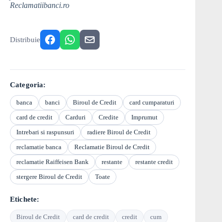
Reclamatiibanci.ro
Distribuie
Categoria:
banca
banci
Biroul de Credit
card cumparaturi
card de credit
Carduri
Credite
Imprumut
Intrebari si raspunsuri
radiere Biroul de Credit
reclamatie banca
Reclamatie Biroul de Credit
reclamatie Raiffeisen Bank
restante
restante credit
stergere Biroul de Credit
Toate
Etichete:
Biroul de Credit
card de credit
credit
cum