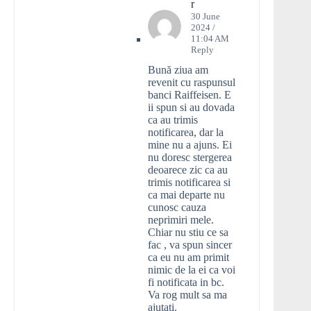
r
30 June
2024 /
11:04 AM
Reply
Bună ziua am
revenit cu raspunsul
banci Raiffeisen. E
ii spun si au dovada
ca au trimis
notificarea, dar la
mine nu a ajuns. Ei
nu doresc stergerea
deoarece zic ca au
trimis notificarea si
ca mai departe nu
cunosc cauza
neprimiri mele.
Chiar nu stiu ce sa
fac , va spun sincer
ca eu nu am primit
nimic de la ei ca voi
fi notificata in bc.
Va rog mult sa ma
ajutati.