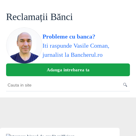
Skip
to
content
Reclamații Bănci
Probleme cu banca?
Iti raspunde Vasile Coman,
jurnalist la Bancherul.ro
Adauga intrebarea ta
🔍
Cauta
in
site