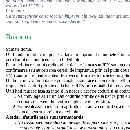
mi între în telefon. Numere comune 0733904608, 0728521370,al
watap 31612174931.
Intrebare:
Care sunt șansele ca să facă un împrumut în locul tău dacă are amp
cum pot să previn asemenea excrocherie?”
Raspuns
Stimate domn,
Un fraudator online nu poate sa faca un imprumut in numele dumneav
permisului de conducere sau a buletinului.
Pentru obtinerea unui credit online de la o banca sau IFN sunt necesar
confirmarea sau autorizarea cererii de imprumut, prin cel putin doua
SMS sau prin e-mail si autentificarea/confirmarea tranzactiei in aplic
Un hot care v-a furat datele personale poate face o cerere de credit o
respectivele coduri primite de la banca/IFN prin e-mailul dumneavoas
Unii hoti reusesc insa sa intre si in posesia acestor coduri si sa obt
Va convinge sa-i furnizati codurile primite de la banca prin e-
scopuri, de exemplu pentru o aplicatie de investitii;
Va instaleaza in telefon o aplicatie cu care va controleaza tel
banca, pentru aprobarea creditului.
Asadar, sfaturile mele sunt urmatoarele:
Nu raspundeti niciodata la mesaje de la persoane sau firme nec
necunoscute, care va promit diverse imprumuturi sau castigur