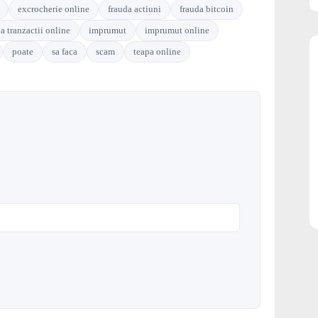
excrocherie online
frauda actiuni
frauda bitcoin
a tranzactii online
imprumut
imprumut online
poate
sa faca
scam
teapa online