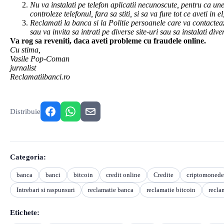
Nu va instalati pe telefon aplicatii necunoscute, pentru ca u
controleze telefonul, fara sa stiti, si sa va fure tot ce aveti in 
Reclamati la banca si la Politie persoanele care va contacteaz
sau va invita sa intrati pe diverse site-uri sau sa instalati diver
Va rog sa reveniti, daca aveti probleme cu fraudele online.
Cu stima,
Vasile Pop-Coman
jurnalist
Reclamatiibanci.ro
Distribuie
Categoria:
banca
banci
bitcoin
credit online
Credite
criptomonede
Intrebari si raspunsuri
reclamatie banca
reclamatie bitcoin
recla
Etichete: