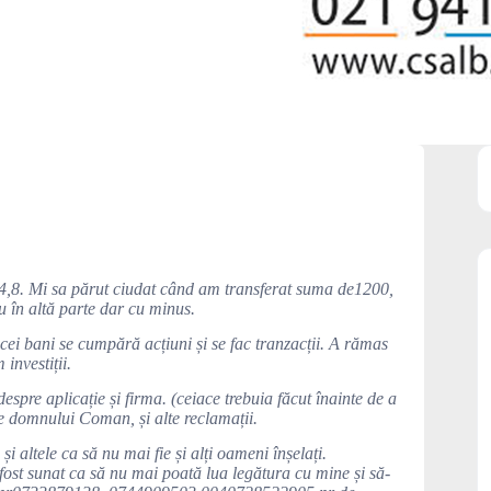
44,8. Mi sa părut ciudat când am transferat suma de1200,
u în altă parte dar cu minus.
cei bani se cumpără acțiuni și se fac tranzacții. A rămas
investiții.
espre aplicație și firma. (ceiace trebuia făcut înainte de a
le domnului Coman, și alte reclamații.
 altele ca să nu mai fie și alți oameni înșelați.
ost sunat ca să nu mai poată lua legătura cu mine și să-