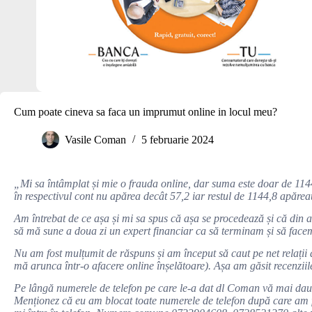
Cum poate cineva sa faca un imprumut online in locul meu?
Vasile Coman
5 februarie 2024
„Mi sa întâmplat și mie o frauda online, dar suma este doar de 11
în respectivul cont nu apărea decât 57,2 iar restul de 1144,8 apărea
Am întrebat de ce așa și mi sa spus că așa se procedează și că din a
să mă sune a doua zi un expert financiar ca să terminam și să facem 
Nu am fost mulțumit de răspuns și am început să caut pe net relații d
mă arunca într-o afacere online înșelătoare). Așa am găsit recenzii
Pe lângă numerele de telefon pe care le-a dat dl Coman vă mai dau și
Menționez că eu am blocat toate numerele de telefon după care am f