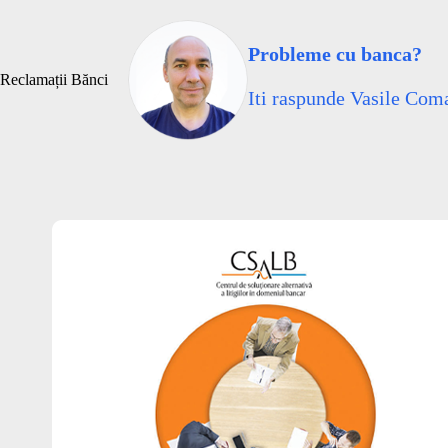
Sari
la
conținut
Probleme cu banca?
Reclamații Bănci
Iti raspunde Vasile Coma