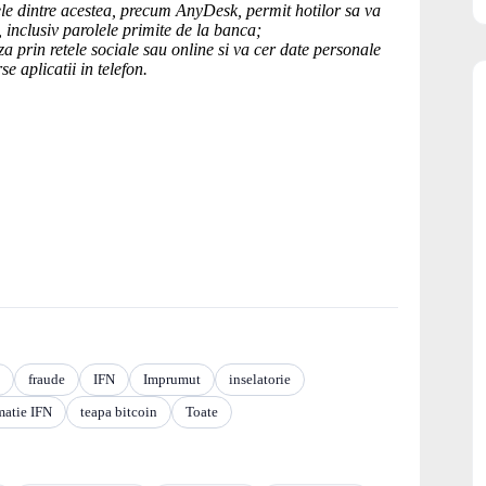
nele dintre acestea, precum AnyDesk, permit hotilor sa va
el, inclusiv parolele primite de la banca;
a prin retele sociale sau online si va cer date personale
se aplicatii in telefon.
fraude
IFN
Imprumut
inselatorie
matie IFN
teapa bitcoin
Toate