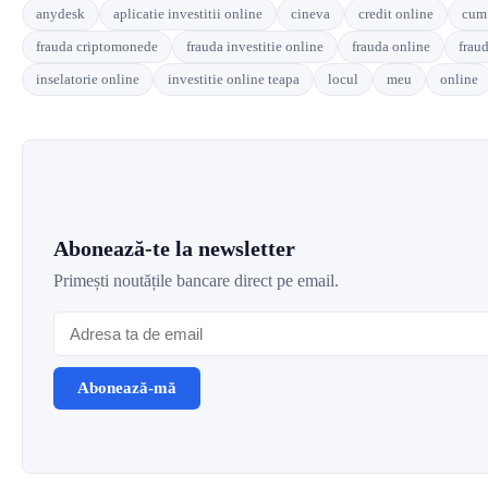
anydesk
aplicatie investitii online
cineva
credit online
cum
frauda criptomonede
frauda investitie online
frauda online
fraud
inselatorie online
investitie online teapa
locul
meu
online
Abonează-te la newsletter
Primești noutățile bancare direct pe email.