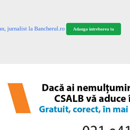
n, jurnalist la Bancherul.ro
Adauga intrebarea ta