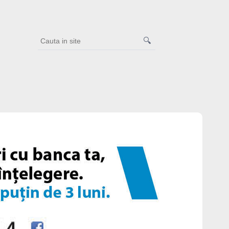
🔍
Cauta
in
site