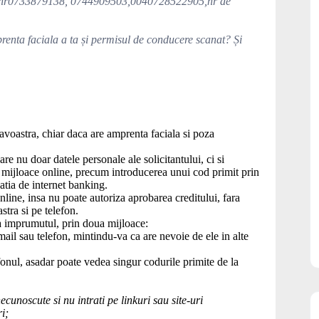
te nr0733879138, 0744909503,0040728522905,nr de
renta faciala a ta și permisul de conducere scanat? Și
oastra, chiar daca are amprenta faciala si poza
e nu doar datele personale ale solicitantului, ci si
 mijloace online, precum introducerea unui cod primit prin
atia de internet banking.
nline, insa nu poate autoriza aprobarea creditului, fara
tra si pe telefon.
ina imprumutul, prin doua mijloace:
mail sau telefon, mintindu-va ca are nevoie de ele in alte
efonul, asadar poate vedea singur codurile primite de la
unoscute si nu intrati pe linkuri sau site-uri
i;