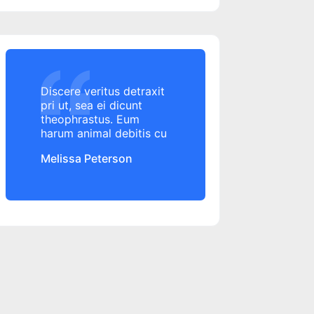
Alior Bank
Alo 24 Banking
alocatie copil
Alpha Bank
Alpha Bank
Discere veritus detraxit
Altex
pri ut, sea ei dicunt
amanare rata credit
theophrastus. Eum
amanare rata credit
harum animal debitis cu
amanare rate credit
Melissa Peterson
amanare rate credit
amenda
ANAF
angajament de plata
ANPC
ANPC
ANSPDCP
anulare datorii
aplicatie banca