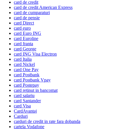
card de credit
card de credit American Express
card de cumparaturi
card de pensie
card Direct
card euro
card Euro ING
card Euroline
card franta
card George
card ING Visa Electron
card Italia
card Nickel
card One Pay
card Postbank
card Postbank Vpay
card Postepay
card retinut in bancomat
card salariu
card Santander
card Visa
CardAvantaj
Carduri
carduri de credit in rate fara dobanda
cartela Vodafone