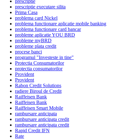
prescriptie
prescriptie executare silita
Prima Casa
problema card Nickel
problema functionare aplicatie mobile banking
problema functionare card bancar
probleme aplicatie YOU BRD
probleme myBRD
probleme plata credit
procese banci
programul "Investeste in tine"
Protectia Consumatorilor
protectia consumatorilor
Provident
Provident
Rabon Credit Solutions
radiere Biroul de Credit
Raiffeisen Bank
Raiffeisen Bank
Raiffeisen Smart Mobile
rambursare anticipata
rambursare anticipata credit
rambursare anticipata credit
Rapid Credit IFN
Rate