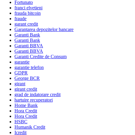
Fortunato
franci elvetieni
frauda bitcoin
fraude
garant credit
Garantarea depozitelor bancare
Garanti Bank
Garanti Bank
Garanti BBVA
Garanti BBVA
Garanti Credite de Consum
garantie
garantie telefon
GDPR
George BCR
girant
girant credit
grad de indatorare credit
hartuire recuperatori
Home Bank
Hora Credit
Hora Credit
HSBC
Humanik Credit
Icredit