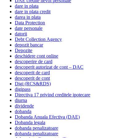
DAE credite nevoi personale
dare in plata
dare in plata credit
darea in plata
Data Protection
date personale
datorii
Debt Collection Agency
depozit bancar
Depozite
deschidere cont online
descoperire de card
descoperit autorizat de cont – DAC
descoperit de card
descoperit de cont
Digi (RCS&RDS)
digipass
Directiva 17 privind creditele ipotecare
diurna
dividende
dobanda
Dobanda Anuala Efectiva (DAE)
Dobanda legala
dobanda penalizatoare
dobanda penalizatoare