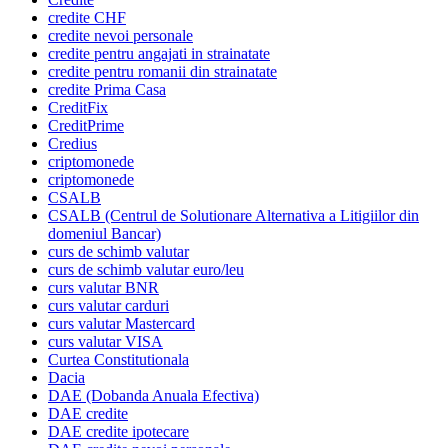
credite CHF
credite nevoi personale
credite pentru angajati in strainatate
credite pentru romanii din strainatate
credite Prima Casa
CreditFix
CreditPrime
Credius
criptomonede
criptomonede
CSALB
CSALB (Centrul de Solutionare Alternativa a Litigiilor din
domeniul Bancar)
curs de schimb valutar
curs de schimb valutar euro/leu
curs valutar BNR
curs valutar carduri
curs valutar Mastercard
curs valutar VISA
Curtea Constitutionala
Dacia
DAE (Dobanda Anuala Efectiva)
DAE credite
DAE credite ipotecare