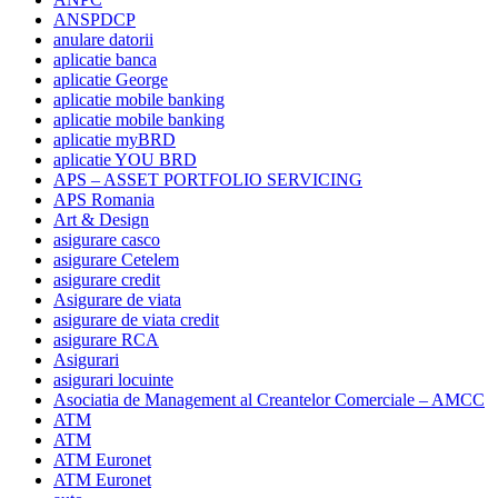
ANSPDCP
anulare datorii
aplicatie banca
aplicatie George
aplicatie mobile banking
aplicatie mobile banking
aplicatie myBRD
aplicatie YOU BRD
APS – ASSET PORTFOLIO SERVICING
APS Romania
Art & Design
asigurare casco
asigurare Cetelem
asigurare credit
Asigurare de viata
asigurare de viata credit
asigurare RCA
Asigurari
asigurari locuinte
Asociatia de Management al Creantelor Comerciale – AMCC
ATM
ATM
ATM Euronet
ATM Euronet