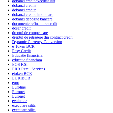
dobanzi credit executat silit
dobanzi credite
dobanzi credite
dobanzi credite imobiliare
dobanzi depozite bancare
documente refinantare credit
dosar credit
dreptul de compensare
dreptul de retragere din contract credit
Dynamic Currency Conversion
e-Token BCR
Easy Credit
Educatie financiara
educatie financiara
EOS KSI
ERB Retail Services
etoken BCR
EURIBOR
euro
Euroline
Euronet
Euronet
evaluator
executare silita
executare silita