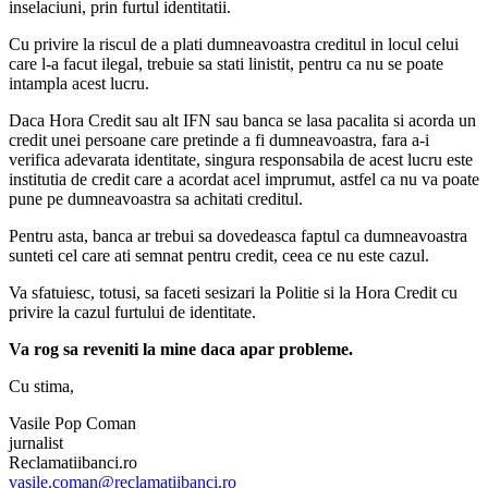
inselaciuni, prin furtul identitatii.
Cu privire la riscul de a plati dumneavoastra creditul in locul celui
care l-a facut ilegal, trebuie sa stati linistit, pentru ca nu se poate
intampla acest lucru.
Daca Hora Credit sau alt IFN sau banca se lasa pacalita si acorda un
credit unei persoane care pretinde a fi dumneavoastra, fara a-i
verifica adevarata identitate, singura responsabila de acest lucru este
institutia de credit care a acordat acel imprumut, astfel ca nu va poate
pune pe dumneavoastra sa achitati creditul.
Pentru asta, banca ar trebui sa dovedeasca faptul ca dumneavoastra
sunteti cel care ati semnat pentru credit, ceea ce nu este cazul.
Va sfatuiesc, totusi, sa faceti sesizari la Politie si la Hora Credit cu
privire la cazul furtului de identitate.
Va rog sa reveniti la mine daca apar probleme.
Cu stima,
Vasile Pop Coman
jurnalist
Reclamatiibanci.ro
vasile.coman@reclamatiibanci.ro