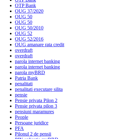
OTP Bank
OUG 37/2020
OUG 50
OUG 50
OUG 50/2010
OUG 52
OUG 52/2016
OUG amanare rata credit
overdraft
overdraft
parola internet banking
parola internet banking
parola myBRD
Patria Bank
penalitati
penalitati executare silita
pensie
Pensie privata Pilon 2
Pensie privata pilon 3
pensiuni maramures
People
Persoane juridice
PFA
Pilonul 2 de pensii