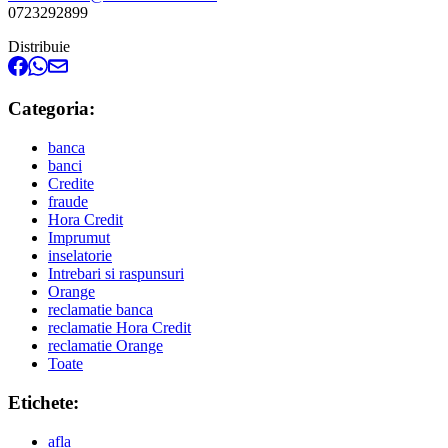
0723292899
Distribuie
Categoria:
banca
banci
Credite
fraude
Hora Credit
Imprumut
inselatorie
Intrebari si raspunsuri
Orange
reclamatie banca
reclamatie Hora Credit
reclamatie Orange
Toate
Etichete:
afla