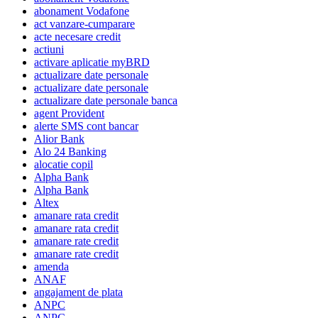
abonament Vodafone
act vanzare-cumparare
acte necesare credit
actiuni
activare aplicatie myBRD
actualizare date personale
actualizare date personale
actualizare date personale banca
agent Provident
alerte SMS cont bancar
Alior Bank
Alo 24 Banking
alocatie copil
Alpha Bank
Alpha Bank
Altex
amanare rata credit
amanare rata credit
amanare rate credit
amanare rate credit
amenda
ANAF
angajament de plata
ANPC
ANPC