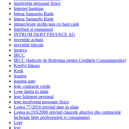
insolventa persoane fizice
Internet banking
Intesa Sanpaolo Bank
Intesa Sanpaolo Bank
intrare/iesire in/din tara cu bani cash
Intrebari si raspunsuri
INTRUM DEBT FINANCE AG
investitie actiuni
investitie bitcoin
ipoteca
IRCC
IRCC (Indicele de Referinta pentru Creditele Consumatorilor)
Kredyt Inkaso
Kruk
leasing
leasing auto
lege contracte credit
Lege darea in plata
lege faliment personal
lege insolventa persoane fizice
Legea 77/2016 privind dare in plata
Legea nr.193/2000 privind clauzele abuzive din contractele
încheiate între profesioniști și consumatori
Legi
legi