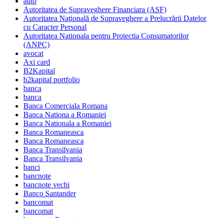
auto
Autoritatea de Supraveghere Financiara (ASF)
Autoritatea Naţională de Supraveghere a Prelucrării Datelor
cu Caracter Personal
Autoritatea Nationala pentru Protectia Consumatorilor
(ANPC)
avocat
Axi card
B2Kapital
b2kapital portfolio
banca
banca
Banca Comerciala Romana
Banca Nationa a Romaniei
Banca Nationala a Romaniei
Banca Romaneasca
Banca Romaneasca
Banca Transilvania
Banca Transilvania
banci
bancnote
bancnote vechi
Banco Santander
bancomat
bancomat