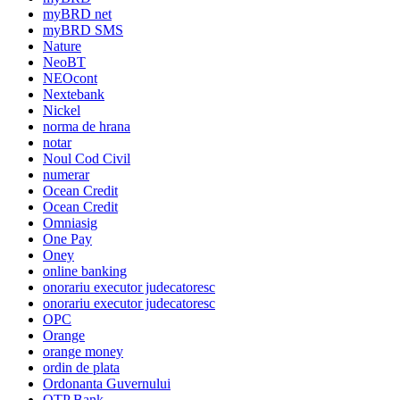
myBRD net
myBRD SMS
Nature
NeoBT
NEOcont
Nextebank
Nickel
norma de hrana
notar
Noul Cod Civil
numerar
Ocean Credit
Ocean Credit
Omniasig
One Pay
Oney
online banking
onorariu executor judecatoresc
onorariu executor judecatoresc
OPC
Orange
orange money
ordin de plata
Ordonanta Guvernului
OTP Bank