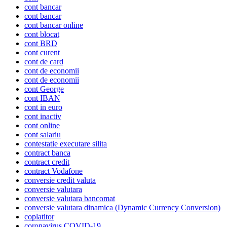
cont bancar
cont bancar
cont bancar online
cont blocat
cont BRD
cont curent
cont de card
cont de economii
cont de economii
cont George
cont IBAN
cont in euro
cont inactiv
cont online
cont salariu
contestatie executare silita
contract banca
contract credit
contract Vodafone
conversie credit valuta
conversie valutara
conversie valutara bancomat
conversie valutara dinamica (Dynamic Currency Conversion)
coplatitor
coronavirus COVID-19