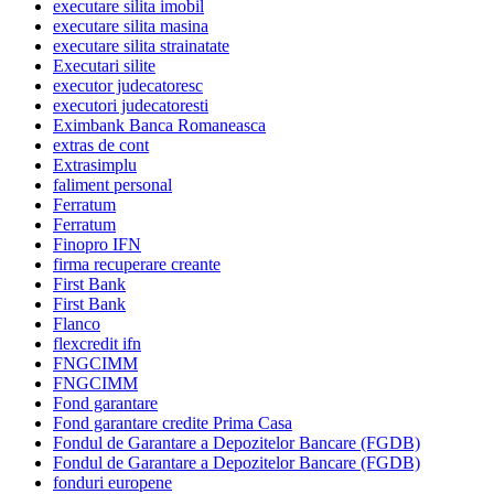
executare silita imobil
executare silita masina
executare silita strainatate
Executari silite
executor judecatoresc
executori judecatoresti
Eximbank Banca Romaneasca
extras de cont
Extrasimplu
faliment personal
Ferratum
Ferratum
Finopro IFN
firma recuperare creante
First Bank
First Bank
Flanco
flexcredit ifn
FNGCIMM
FNGCIMM
Fond garantare
Fond garantare credite Prima Casa
Fondul de Garantare a Depozitelor Bancare (FGDB)
Fondul de Garantare a Depozitelor Bancare (FGDB)
fonduri europene