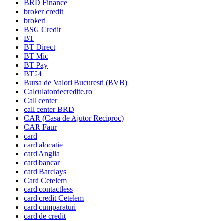
BRD Finance
broker credit
brokeri
BSG Credit
BT
BT Direct
BT Mic
BT Pay
BT24
Bursa de Valori Bucuresti (BVB)
Calculatordecredite.ro
Call center
call center BRD
CAR (Casa de Ajutor Reciproc)
CAR Faur
card
card alocatie
card Anglia
card bancar
card Barclays
Card Cetelem
card contactless
card credit Cetelem
card cumparaturi
card de credit