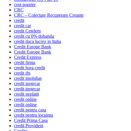
cost poprire
CRC
CRC – Colectare Recuperare Creante
credit
credit car
credit Cetelem
credit cu 0% dobanda
credit daca lucrez in Italia
Credit Europe Bank
Credit Europe Bank
Credit Express
credit firma
credit hora credit
credit ifn
credit imobiliar
credit ipotecar
credit ipotecar
credit neplatit
credit online
credit online
credit pentru casa
credit pentru locuinta
Credit Prima Casa
credit Provident
Credite