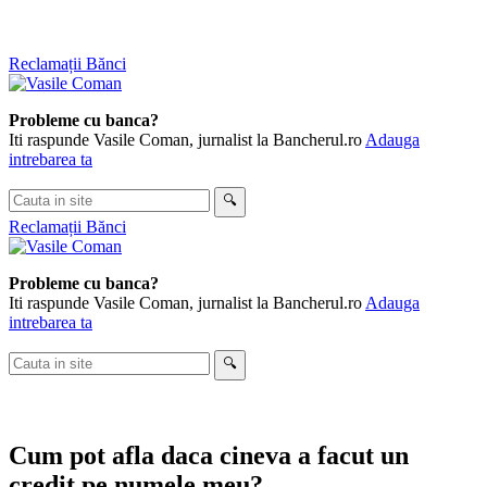
Skip
Reclamații Bănci
to
content
Probleme cu banca?
Iti raspunde Vasile Coman, jurnalist la Bancherul.ro
Adauga
intrebarea ta
Cauta
🔍
in
Reclamații Bănci
site
Probleme cu banca?
Iti raspunde Vasile Coman, jurnalist la Bancherul.ro
Adauga
intrebarea ta
Cauta
🔍
in
site
Cum pot afla daca cineva a facut un
credit pe numele meu?