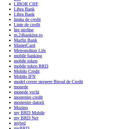
LIBOR CHF
Libra Bank
Libra Bank
limita de credit
Linie de credit
lire sterline
m.24banking.ro
Marfin Bank
MasterCard
Metropolitan Life
mobile banking
mobile token
mobile token BRD
Mobilo Credit
Mobilo IFN
model cerere stergere Biroul de Credit
monede
monede vechi
mostenire credit
mostenire datorii
Mozipo
my BRD Mobile
my BRD Net
mybrd
myBRD