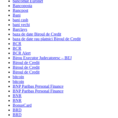
bancomat Euronet
Bancoposta
Bancpost
Bani
bani cash
bani vechi
Barclays
baza de date Biroul de Credit
baza de date rau platnici Biroul de Credit
BCR
BCR
BCR Alert
Birou Executor Judecatoresc – BEJ
Biroul de Credit
Biroul de Credit
Biroul de Credit
bitcoin
bitcoin
BNP Paribas Personal Finance
BNP Paribas Personal Finance
BNR
BNR
BonusCard
BRD
BRD