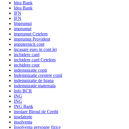
Idea Bank
Idea Bank
IFN
IFN
Imprumut
imprumut
imprumut Cetelem
imprumut Provident
imputernicit cont
incasare euro in cont lei
inchidere card
inchidere card Cetelem
inchidere cont
indemnizatie copii
Indemnizatie crestere copil
indemnizatie de hrana
indemnizatie maternala
Info BCR
ING
ING
ING Bank
inrolare Biroul de Credit
inselatorie
insolventa
Insolventa persoane fizice