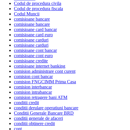
Codul de procedura civila
Codul de procedura fiscala
Codul Muncii
comisioane bancare
comisioane bancare
comisioane card bancar
comisioane card euro
comisioane carduri
comisioane carduri
comisioane cont bancar
comisioane cont euro
comisioane credite
comisioane internet banking
comision administrare cont curent
comision cont bancar
comision FNGCIMM Prima Casa
comision interbancar
comision intrabancar
comision retragere bani ATM
conditii credit
conditii derulare operatiuni bancare
Conditii Generale Bancare BRD
conditii generale de afaceri
conditii obtinere credit
cont