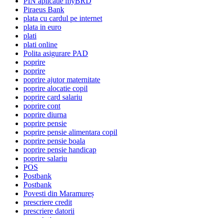
PIN aplicatie myBRD
Piraeus Bank
plata cu cardul pe internet
plata in euro
plati
plati online
Polita asigurare PAD
poprire
poprire
poprire ajutor maternitate
poprire alocatie copil
poprire card salariu
poprire cont
poprire diurna
poprire pensie
poprire pensie alimentara copil
poprire pensie boala
poprire pensie handicap
poprire salariu
POS
Postbank
Postbank
Povesti din Maramureș
prescriere credit
prescriere datorii