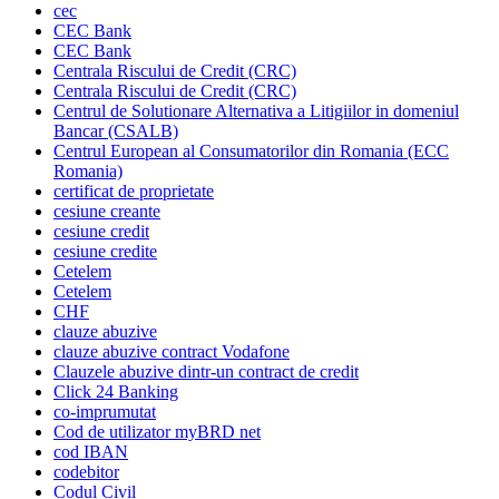
cec
CEC Bank
CEC Bank
Centrala Riscului de Credit (CRC)
Centrala Riscului de Credit (CRC)
Centrul de Solutionare Alternativa a Litigiilor in domeniul
Bancar (CSALB)
Centrul European al Consumatorilor din Romania (ECC
Romania)
certificat de proprietate
cesiune creante
cesiune credit
cesiune credite
Cetelem
Cetelem
CHF
clauze abuzive
clauze abuzive contract Vodafone
Clauzele abuzive dintr-un contract de credit
Click 24 Banking
co-imprumutat
Cod de utilizator myBRD net
cod IBAN
codebitor
Codul Civil