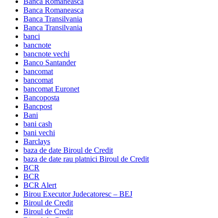
Banca Romaneasca
Banca Romaneasca
Banca Transilvania
Banca Transilvania
banci
bancnote
bancnote vechi
Banco Santander
bancomat
bancomat
bancomat Euronet
Bancoposta
Bancpost
Bani
bani cash
bani vechi
Barclays
baza de date Biroul de Credit
baza de date rau platnici Biroul de Credit
BCR
BCR
BCR Alert
Birou Executor Judecatoresc – BEJ
Biroul de Credit
Biroul de Credit