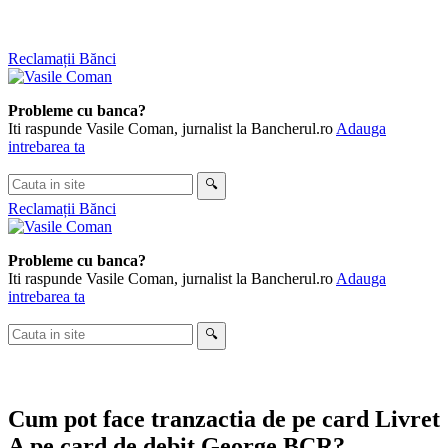
Skip
Reclamații Bănci
to
content
Probleme cu banca?
Iti raspunde Vasile Coman, jurnalist la Bancherul.ro
Adauga
intrebarea ta
Cauta
🔍
in
Reclamații Bănci
site
Probleme cu banca?
Iti raspunde Vasile Coman, jurnalist la Bancherul.ro
Adauga
intrebarea ta
Cauta
🔍
in
site
Cum pot face tranzactia de pe card Livret
A pe card de debit George BCR?