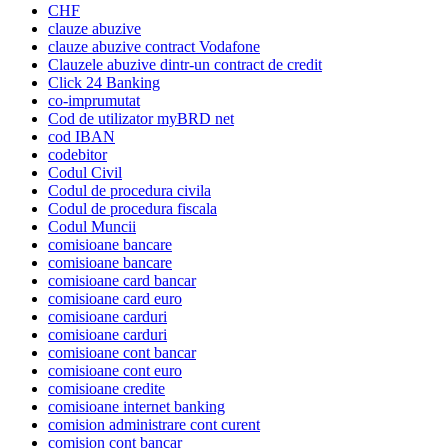
CHF
clauze abuzive
clauze abuzive contract Vodafone
Clauzele abuzive dintr-un contract de credit
Click 24 Banking
co-imprumutat
Cod de utilizator myBRD net
cod IBAN
codebitor
Codul Civil
Codul de procedura civila
Codul de procedura fiscala
Codul Muncii
comisioane bancare
comisioane bancare
comisioane card bancar
comisioane card euro
comisioane carduri
comisioane carduri
comisioane cont bancar
comisioane cont euro
comisioane credite
comisioane internet banking
comision administrare cont curent
comision cont bancar