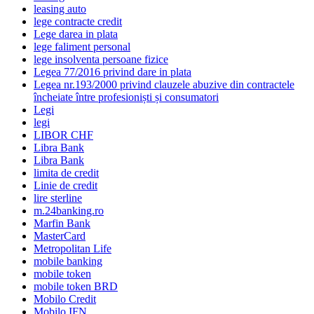
leasing auto
lege contracte credit
Lege darea in plata
lege faliment personal
lege insolventa persoane fizice
Legea 77/2016 privind dare in plata
Legea nr.193/2000 privind clauzele abuzive din contractele
încheiate între profesioniști și consumatori
Legi
legi
LIBOR CHF
Libra Bank
Libra Bank
limita de credit
Linie de credit
lire sterline
m.24banking.ro
Marfin Bank
MasterCard
Metropolitan Life
mobile banking
mobile token
mobile token BRD
Mobilo Credit
Mobilo IFN