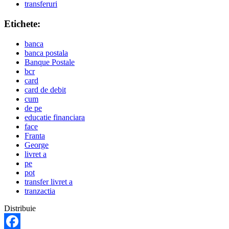
transferuri
Etichete:
banca
banca postala
Banque Postale
bcr
card
card de debit
cum
de pe
educatie financiara
face
Franta
George
livret a
pe
pot
transfer livret a
tranzactia
Distribuie