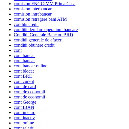
comision FNGCIMM Prima Casa
comision interbancar
comision intrabancar
comision retragere bani ATM
conditii credit
conditii derulare operatiuni bancare
Conditii Generale Bancare BRD
conditii generale de afaceri
conditii obtinere credit
cont
cont bancar
cont bancar
cont bancar online
cont blocat
cont BRD
cont curent
cont de card
cont de economii
cont de economii
cont George
cont IBAN
cont in euro
cont inactiv
cont online
cont salariu