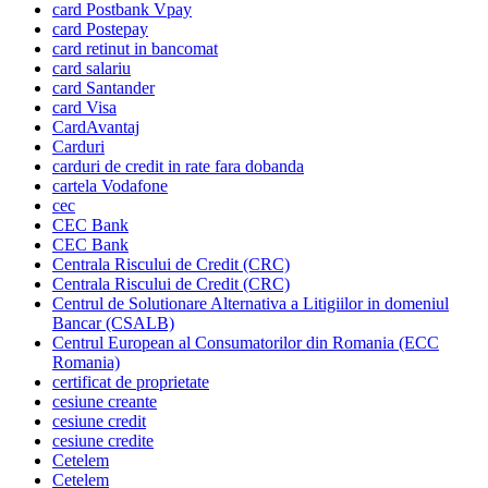
card Postbank Vpay
card Postepay
card retinut in bancomat
card salariu
card Santander
card Visa
CardAvantaj
Carduri
carduri de credit in rate fara dobanda
cartela Vodafone
cec
CEC Bank
CEC Bank
Centrala Riscului de Credit (CRC)
Centrala Riscului de Credit (CRC)
Centrul de Solutionare Alternativa a Litigiilor in domeniul
Bancar (CSALB)
Centrul European al Consumatorilor din Romania (ECC
Romania)
certificat de proprietate
cesiune creante
cesiune credit
cesiune credite
Cetelem
Cetelem