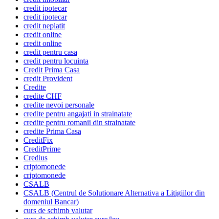
credit ipotecar
credit ipotecar
credit neplatit
credit online
credit online
credit pentru casa
credit pentru locuinta
Credit Prima Casa
credit Provident
Credite
credite CHF
credite nevoi personale
credite pentru angajati in strainatate
credite pentru romanii din strainatate
credite Prima Casa
CreditFix
CreditPrime
Credius
criptomonede
criptomonede
CSALB
CSALB (Centrul de Solutionare Alternativa a Litigiilor din
domeniul Bancar)
curs de schimb valutar