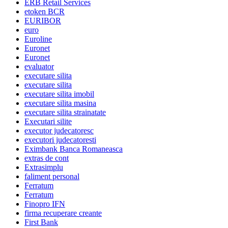
ERB Retail Services
etoken BCR
EURIBOR
euro
Euroline
Euronet
Euronet
evaluator
executare silita
executare silita
executare silita imobil
executare silita masina
executare silita strainatate
Executari silite
executor judecatoresc
executori judecatoresti
Eximbank Banca Romaneasca
extras de cont
Extrasimplu
faliment personal
Ferratum
Ferratum
Finopro IFN
firma recuperare creante
First Bank