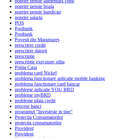
poprire pensie alimentara copil
poprire pensie boala
poprire pensie handicap
poprire salariu
POS
Postbank
Postbank
Povesti din Maramureș
prescriere credit
prescriere datorii
prescriptie
prescriptie executare silita
Prima Casa
problema card Nickel
problema functionare aplicatie mobile banking
problema functionare card bancar
probleme aplicatie YOU BRD
probleme myBRD
probleme plata credit
procese banci
programul "Investeste in tine"
Protectia Consumatorilor
protectia consumatorilor
Provident
Provident