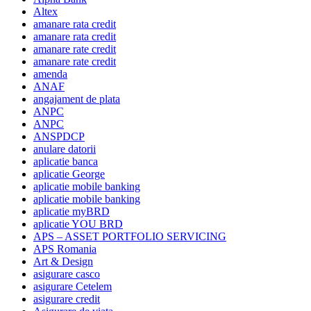
Altex
amanare rata credit
amanare rata credit
amanare rate credit
amanare rate credit
amenda
ANAF
angajament de plata
ANPC
ANPC
ANSPDCP
anulare datorii
aplicatie banca
aplicatie George
aplicatie mobile banking
aplicatie mobile banking
aplicatie myBRD
aplicatie YOU BRD
APS – ASSET PORTFOLIO SERVICING
APS Romania
Art & Design
asigurare casco
asigurare Cetelem
asigurare credit