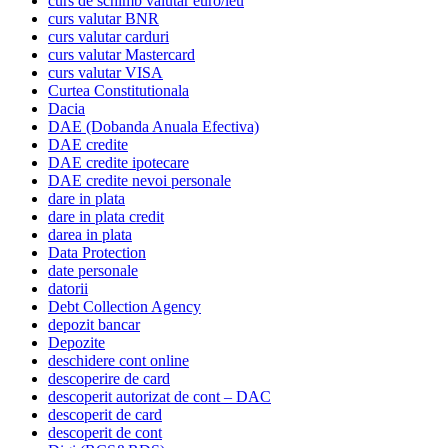
curs de schimb valutar euro/leu
curs valutar BNR
curs valutar carduri
curs valutar Mastercard
curs valutar VISA
Curtea Constitutionala
Dacia
DAE (Dobanda Anuala Efectiva)
DAE credite
DAE credite ipotecare
DAE credite nevoi personale
dare in plata
dare in plata credit
darea in plata
Data Protection
date personale
datorii
Debt Collection Agency
depozit bancar
Depozite
deschidere cont online
descoperire de card
descoperit autorizat de cont – DAC
descoperit de card
descoperit de cont