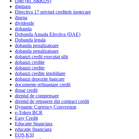
Digi (RCS&RDS)
digipass
Directiva 17 privind creditele ipotecare
diurna
dividende
dobanda
Dobanda Anuala Efectiva (DAE)
Dobanda legala
dobanda penalizatoare
dobanda penalizatoare
dobanzi credit executat silit
dobanzi credite
dobanzi credite
dobanzi credite imobiliare
dobanzi depozite bancare
documente refinantare credit
dosar credit
dreptul de compensare
dreptul de retragere din contract credit
Dynamic Currency Conversion
e-Token BCR
Easy Credit
Educatie financiara
educatie financiara
EOS KSI