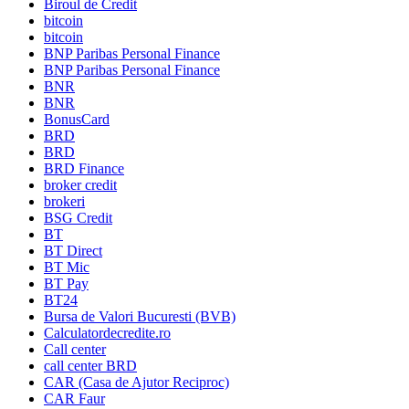
Biroul de Credit
bitcoin
bitcoin
BNP Paribas Personal Finance
BNP Paribas Personal Finance
BNR
BNR
BonusCard
BRD
BRD
BRD Finance
broker credit
brokeri
BSG Credit
BT
BT Direct
BT Mic
BT Pay
BT24
Bursa de Valori Bucuresti (BVB)
Calculatordecredite.ro
Call center
call center BRD
CAR (Casa de Ajutor Reciproc)
CAR Faur