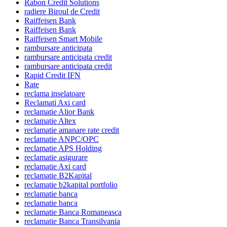
Rabon Credit Solutions
radiere Biroul de Credit
Raiffeisen Bank
Raiffeisen Bank
Raiffeisen Smart Mobile
rambursare anticipata
rambursare anticipata credit
rambursare anticipata credit
Rapid Credit IFN
Rate
reclama inselatoare
Reclamati Axi card
reclamatie Alior Bank
reclamatie Altex
reclamatie amanare rate credit
reclamatie ANPC/OPC
reclamatie APS Holding
reclamatie asigurare
reclamatie Axi card
reclamatie B2Kapital
reclamatie b2kapital portfolio
reclamatie banca
reclamatie banca
reclamatie Banca Romaneasca
reclamatie Banca Transilvania