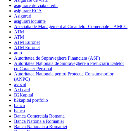
Asigurare de viata
asigurare de viata credit
asigurare RCA
Asigurari
asigurari locuinte
Asociatia de Management al Creantelor Comerciale – AMCC
ATM
ATM
ATM Euronet
ATM Euronet
auto
Autoritatea de Supraveghere Financiara (ASF)
Autoritatea Naţională de Supraveghere a Prelucrării Datelor
cu Caracter Personal
Autoritatea Nationala pentru Protectia Consumatorilor
(ANPC)
avocat
Axi card
B2Kapital
b2kapital portfolio
banca
banca
Banca Comerciala Romana
Banca Nationa a Romaniei
Banca Nationala a Romaniei