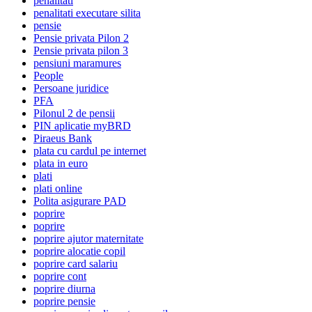
penalitati
penalitati executare silita
pensie
Pensie privata Pilon 2
Pensie privata pilon 3
pensiuni maramures
People
Persoane juridice
PFA
Pilonul 2 de pensii
PIN aplicatie myBRD
Piraeus Bank
plata cu cardul pe internet
plata in euro
plati
plati online
Polita asigurare PAD
poprire
poprire
poprire ajutor maternitate
poprire alocatie copil
poprire card salariu
poprire cont
poprire diurna
poprire pensie