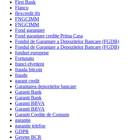
First Bank
Flanco
flexcredit ifn
FNGCIMM
FNGCIMM
Fond garantare
Fond garantare credite Prima Casa
Fondul de Garantare a Depozitelor Bancare (FGDB)
Fondul de Garantare a Depozitelor Bancare (FGDB)
fonduri europene
Fortunato
franci elvetieni
frauda bitcoin
fraude
garant credit
Garantarea depozitelor bancare
Garanti Bank
Garanti Bank
Garanti BBVA
Garanti BBVA
Garanti Credite de Consum
garantie
garantie telefon
GDPR
George BCR