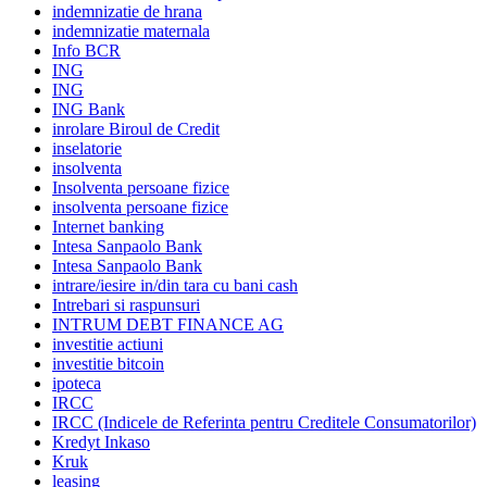
indemnizatie de hrana
indemnizatie maternala
Info BCR
ING
ING
ING Bank
inrolare Biroul de Credit
inselatorie
insolventa
Insolventa persoane fizice
insolventa persoane fizice
Internet banking
Intesa Sanpaolo Bank
Intesa Sanpaolo Bank
intrare/iesire in/din tara cu bani cash
Intrebari si raspunsuri
INTRUM DEBT FINANCE AG
investitie actiuni
investitie bitcoin
ipoteca
IRCC
IRCC (Indicele de Referinta pentru Creditele Consumatorilor)
Kredyt Inkaso
Kruk
leasing