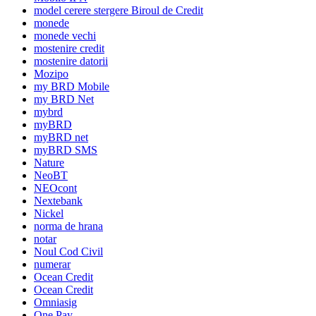
model cerere stergere Biroul de Credit
monede
monede vechi
mostenire credit
mostenire datorii
Mozipo
my BRD Mobile
my BRD Net
mybrd
myBRD
myBRD net
myBRD SMS
Nature
NeoBT
NEOcont
Nextebank
Nickel
norma de hrana
notar
Noul Cod Civil
numerar
Ocean Credit
Ocean Credit
Omniasig
One Pay