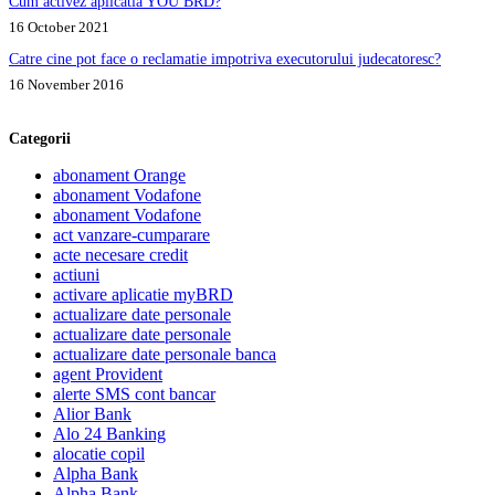
Cum activez aplicatia YOU BRD?
16 October 2021
Catre cine pot face o reclamatie impotriva executorului judecatoresc?
16 November 2016
Categorii
abonament Orange
abonament Vodafone
abonament Vodafone
act vanzare-cumparare
acte necesare credit
actiuni
activare aplicatie myBRD
actualizare date personale
actualizare date personale
actualizare date personale banca
agent Provident
alerte SMS cont bancar
Alior Bank
Alo 24 Banking
alocatie copil
Alpha Bank
Alpha Bank