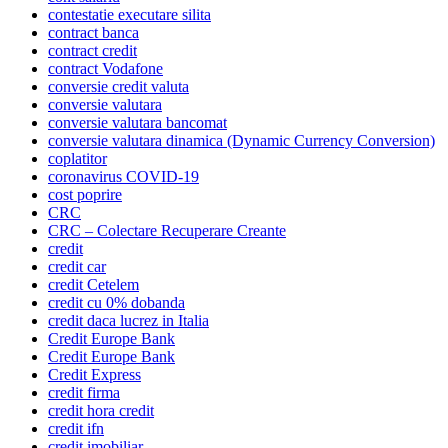
contestatie executare silita
contract banca
contract credit
contract Vodafone
conversie credit valuta
conversie valutara
conversie valutara bancomat
conversie valutara dinamica (Dynamic Currency Conversion)
coplatitor
coronavirus COVID-19
cost poprire
CRC
CRC – Colectare Recuperare Creante
credit
credit car
credit Cetelem
credit cu 0% dobanda
credit daca lucrez in Italia
Credit Europe Bank
Credit Europe Bank
Credit Express
credit firma
credit hora credit
credit ifn
credit imobiliar