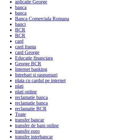
aplicatie George
banca
banca
Banca Comerciala Romana
banci
BCR
BCR
card
card franta
card George
Educatie financiara
George BCR
Internet banking
Intrebari si raspunsuri
plata cu cardul pe internet
plati
plati online
reclamatie banca
reclamatie banca
reclamatie BCR
Toate
transfer bancar
transfer de bani online
transfer euro
transfer interbancar