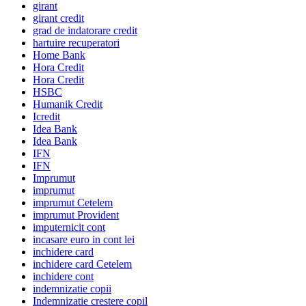
girant
girant credit
grad de indatorare credit
hartuire recuperatori
Home Bank
Hora Credit
Hora Credit
HSBC
Humanik Credit
Icredit
Idea Bank
Idea Bank
IFN
IFN
Imprumut
imprumut
imprumut Cetelem
imprumut Provident
imputernicit cont
incasare euro in cont lei
inchidere card
inchidere card Cetelem
inchidere cont
indemnizatie copii
Indemnizatie crestere copil