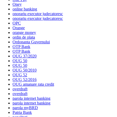
Oney
online banking
onorariu executor judecatoresc
onorariu executor judecatoresc
OPC
Orange
orange money
ordin de plata
Ordonanta Guvernului
OTP Bank
OTP Bank
OUG 37/2020
OUG 50
OUG 50
OUG 50/2010
OUG 52
OUG 52/2016
OUG amanare rata credit
overdraft
overdraft
parola internet banking
parola internet banking
parola myBRD
Patria Bank