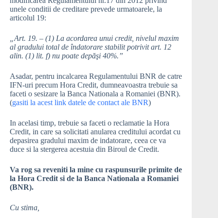
modificarea Regulamentului nr.17 din 2012 privind
unele conditii de creditare prevede urmatoarele, la
articolul 19:
„Art. 19. – (1) La acordarea unui credit, nivelul maxim
al gradului total de îndatorare stabilit potrivit art. 12
alin. (1) lit. f) nu poate depăşi 40%.”
Asadar, pentru incalcarea Regulamentului BNR de catre
IFN-uri precum Hora Credit, dumneavoastra trebuie sa
faceti o sesizare la Banca Nationala a Romaniei (BNR).
(
gasiti la acest link datele de contact ale BNR
)
In acelasi timp, trebuie sa faceti o reclamatie la Hora
Credit, in care sa solicitati anularea creditului acordat cu
depasirea gradului maxim de indatorare, ceea ce va
duce si la stergerea acestuia din Biroul de Credit.
Va rog sa reveniti la mine cu raspunsurile primite de
la Hora Credit si de la Banca Nationala a Romaniei
(BNR).
Cu stima,