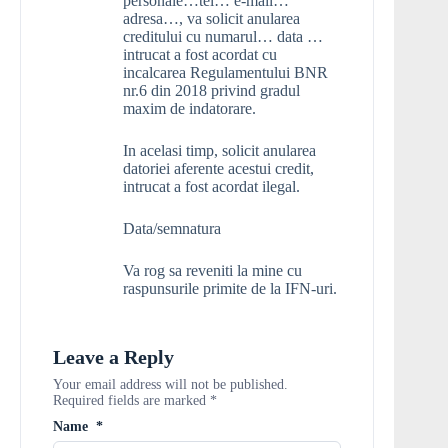
personale…tel… e-mail…
adresa…, va solicit anularea
creditului cu numarul… data …
intrucat a fost acordat cu
incalcarea Regulamentului BNR
nr.6 din 2018 privind gradul
maxim de indatorare.
In acelasi timp, solicit anularea
datoriei aferente acestui credit,
intrucat a fost acordat ilegal.
Data/semnatura
Va rog sa reveniti la mine cu
raspunsurile primite de la IFN-uri.
Leave a Reply
Your email address will not be published.
Required fields are marked
*
Name
*