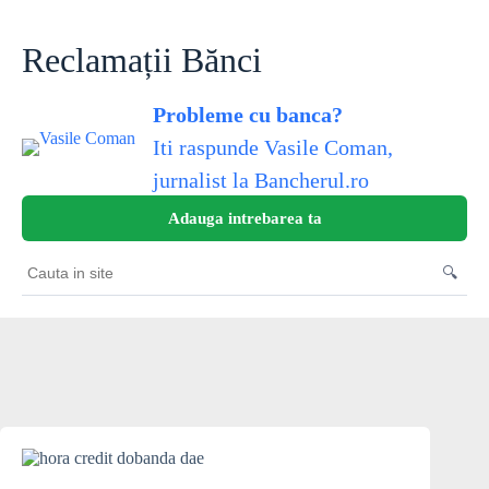
Skip
to
content
Reclamații Bănci
Probleme cu banca?
Iti raspunde Vasile Coman,
jurnalist la Bancherul.ro
Adauga intrebarea ta
🔍
Cauta
in
site