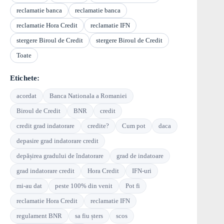
reclamatie banca
reclamatie banca
reclamatie Hora Credit
reclamatie IFN
stergere Biroul de Credit
stergere Biroul de Credit
Toate
Etichete:
acordat
Banca Nationala a Romaniei
Biroul de Credit
BNR
credit
credit grad indatorare
credite?
Cum pot
daca
depasire grad indatorare credit
depășirea gradului de îndatorare
grad de indatoare
grad indatorare credit
Hora Credit
IFN-uri
mi-au dat
peste 100% din venit
Pot fi
reclamatie Hora Credit
reclamatie IFN
regulament BNR
sa fiu șters
scos