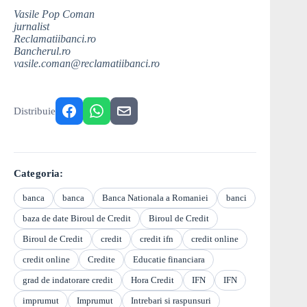
Vasile Pop Coman
jurnalist
Reclamatiibanci.ro
Bancherul.ro
vasile.coman@reclamatiibanci.ro
Distribuie
Categoria:
banca
banca
Banca Nationala a Romaniei
banci
baza de date Biroul de Credit
Biroul de Credit
Biroul de Credit
credit
credit ifn
credit online
credit online
Credite
Educatie financiara
grad de indatorare credit
Hora Credit
IFN
IFN
imprumut
Imprumut
Intrebari si raspunsuri