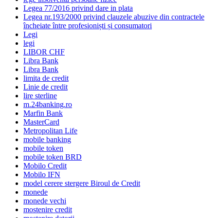
Legea 77/2016 privind dare in plata
Legea nr.193/2000 privind clauzele abuzive din contractele
încheiate între profesioniști și consumatori
Legi
legi
LIBOR CHF
Libra Bank
Libra Bank
limita de credit
Linie de credit
lire sterline
m.24banking.ro
Marfin Bank
MasterCard
Metropolitan Life
mobile banking
mobile token
mobile token BRD
Mobilo Credit
Mobilo IFN
model cerere stergere Biroul de Credit
monede
monede vechi
mostenire credit