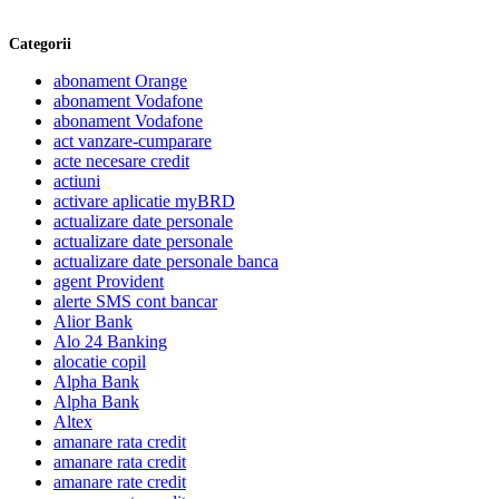
Categorii
abonament Orange
abonament Vodafone
abonament Vodafone
act vanzare-cumparare
acte necesare credit
actiuni
activare aplicatie myBRD
actualizare date personale
actualizare date personale
actualizare date personale banca
agent Provident
alerte SMS cont bancar
Alior Bank
Alo 24 Banking
alocatie copil
Alpha Bank
Alpha Bank
Altex
amanare rata credit
amanare rata credit
amanare rate credit