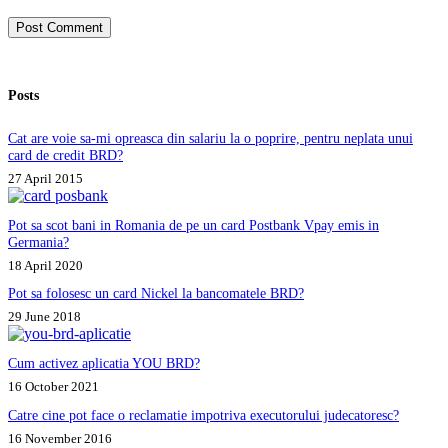
Post Comment
Posts
Cat are voie sa-mi opreasca din salariu la o poprire, pentru neplata unui
card de credit BRD?
27 April 2015
Pot sa scot bani in Romania de pe un card Postbank Vpay emis in
Germania?
18 April 2020
Pot sa folosesc un card Nickel la bancomatele BRD?
29 June 2018
Cum activez aplicatia YOU BRD?
16 October 2021
Catre cine pot face o reclamatie impotriva executorului judecatoresc?
16 November 2016