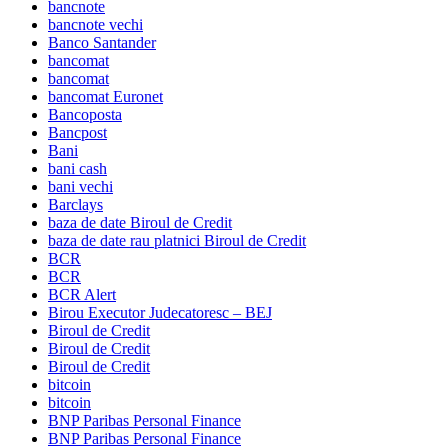
bancnote
bancnote vechi
Banco Santander
bancomat
bancomat
bancomat Euronet
Bancoposta
Bancpost
Bani
bani cash
bani vechi
Barclays
baza de date Biroul de Credit
baza de date rau platnici Biroul de Credit
BCR
BCR
BCR Alert
Birou Executor Judecatoresc – BEJ
Biroul de Credit
Biroul de Credit
Biroul de Credit
bitcoin
bitcoin
BNP Paribas Personal Finance
BNP Paribas Personal Finance