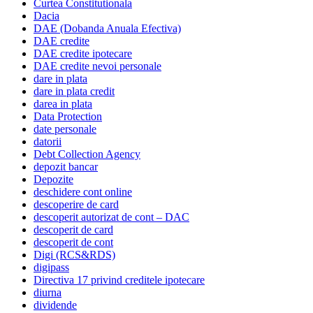
Curtea Constitutionala
Dacia
DAE (Dobanda Anuala Efectiva)
DAE credite
DAE credite ipotecare
DAE credite nevoi personale
dare in plata
dare in plata credit
darea in plata
Data Protection
date personale
datorii
Debt Collection Agency
depozit bancar
Depozite
deschidere cont online
descoperire de card
descoperit autorizat de cont – DAC
descoperit de card
descoperit de cont
Digi (RCS&RDS)
digipass
Directiva 17 privind creditele ipotecare
diurna
dividende