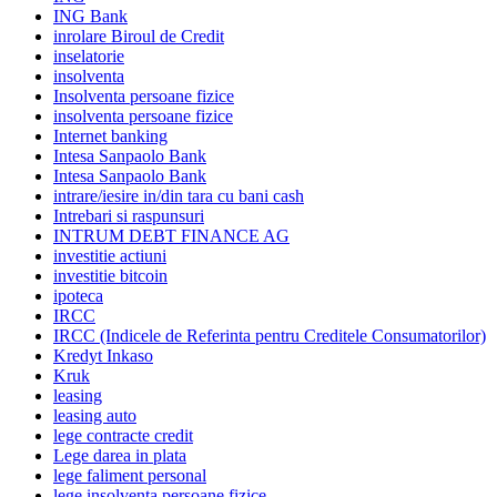
ING Bank
inrolare Biroul de Credit
inselatorie
insolventa
Insolventa persoane fizice
insolventa persoane fizice
Internet banking
Intesa Sanpaolo Bank
Intesa Sanpaolo Bank
intrare/iesire in/din tara cu bani cash
Intrebari si raspunsuri
INTRUM DEBT FINANCE AG
investitie actiuni
investitie bitcoin
ipoteca
IRCC
IRCC (Indicele de Referinta pentru Creditele Consumatorilor)
Kredyt Inkaso
Kruk
leasing
leasing auto
lege contracte credit
Lege darea in plata
lege faliment personal
lege insolventa persoane fizice