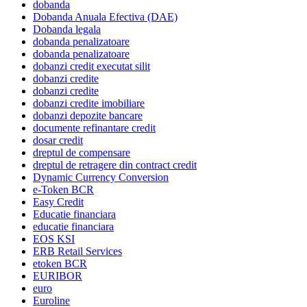
dobanda
Dobanda Anuala Efectiva (DAE)
Dobanda legala
dobanda penalizatoare
dobanda penalizatoare
dobanzi credit executat silit
dobanzi credite
dobanzi credite
dobanzi credite imobiliare
dobanzi depozite bancare
documente refinantare credit
dosar credit
dreptul de compensare
dreptul de retragere din contract credit
Dynamic Currency Conversion
e-Token BCR
Easy Credit
Educatie financiara
educatie financiara
EOS KSI
ERB Retail Services
etoken BCR
EURIBOR
euro
Euroline