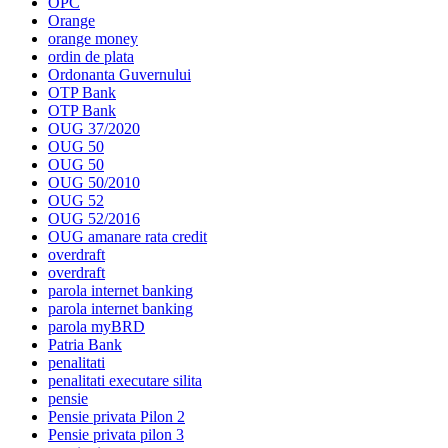
OPC
Orange
orange money
ordin de plata
Ordonanta Guvernului
OTP Bank
OTP Bank
OUG 37/2020
OUG 50
OUG 50
OUG 50/2010
OUG 52
OUG 52/2016
OUG amanare rata credit
overdraft
overdraft
parola internet banking
parola internet banking
parola myBRD
Patria Bank
penalitati
penalitati executare silita
pensie
Pensie privata Pilon 2
Pensie privata pilon 3