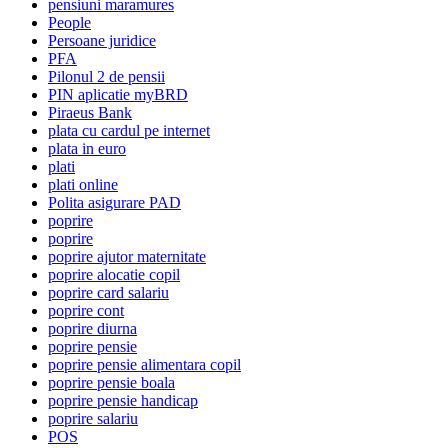
pensiuni maramures
People
Persoane juridice
PFA
Pilonul 2 de pensii
PIN aplicatie myBRD
Piraeus Bank
plata cu cardul pe internet
plata in euro
plati
plati online
Polita asigurare PAD
poprire
poprire
poprire ajutor maternitate
poprire alocatie copil
poprire card salariu
poprire cont
poprire diurna
poprire pensie
poprire pensie alimentara copil
poprire pensie boala
poprire pensie handicap
poprire salariu
POS