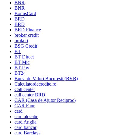
BNR
BNR
BonusCard
BRD
BRD
BRD Finance
broker credit
brokeri
BSG Credit
BT
BT Direct
BT Mic
BT Pay
BT24
Bursa de Valori Bucuresti (BVB)
Calculatordecredite.ro
Call center
call center BRD
CAR (Casa de Ajutor Reciproc)
CAR Faur
card
card alocatie
card Anglia
card bancar
card Barclays