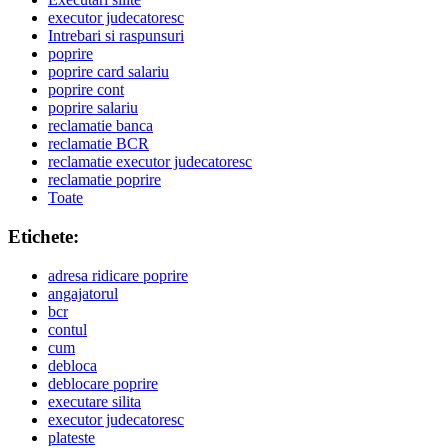
executor judecatoresc
Intrebari si raspunsuri
poprire
poprire card salariu
poprire cont
poprire salariu
reclamatie banca
reclamatie BCR
reclamatie executor judecatoresc
reclamatie poprire
Toate
Etichete:
adresa ridicare poprire
angajatorul
bcr
contul
cum
debloca
deblocare poprire
executare silita
executor judecatoresc
plateste