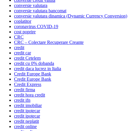
conversie credit valuta
conversie valutara
conversie valutara bancomat
conversie valutara dinamica (Dynamic Currency Conversion)
coplatitor
coronavirus COVID-19
cost poprire
CRC
CRC – Colectare Recuperare Creante
credit
credit car
credit Cetelem
credit cu 0% dobanda
credit daca lucrez in Italia
Credit Europe Bank
Credit Europe Bank
Credit Express
credit firma
credit hora credit
credit ifn
credit imobiliar
credit ipotecar
credit ipotecar
credit neplatit
credit online