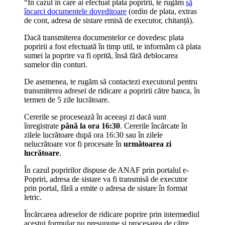
“În cazul în care ai efectuat plata popririi, te rugăm
să
încarci documentele doveditoare
(ordin de plata, extras
de cont, adresa de sistare emisă de executor, chitanță).
Dacă transmiterea documentelor ce dovedesc plata
popririi a fost efectuată în timp util, te informăm că plata
sumei la poprire va fi oprită, însă fără deblocarea
sumelor din conturi.
De asemenea, te rugăm să contactezi executorul pentru
transmiterea adresei de ridicare a popririi către banca, în
termen de 5 zile lucrătoare.
Cererile se procesează în aceeași zi dacă sunt
înregistrate
până la ora 16:30
. Cererile încărcate în
zilele lucrătoare după ora 16:30 sau în zilele
nelucrătoare vor fi procesate în
următoarea zi
lucrătoare
.
În cazul popririlor dispuse de ANAF prin portalul e-
Popriri, adresa de sistare va fi transmisă de executor
prin portal, fără a emite o adresa de sistare în format
letric.
Încărcarea adreselor de ridicare poprire prin intermediul
acestui formular nu presupune și procesarea de către