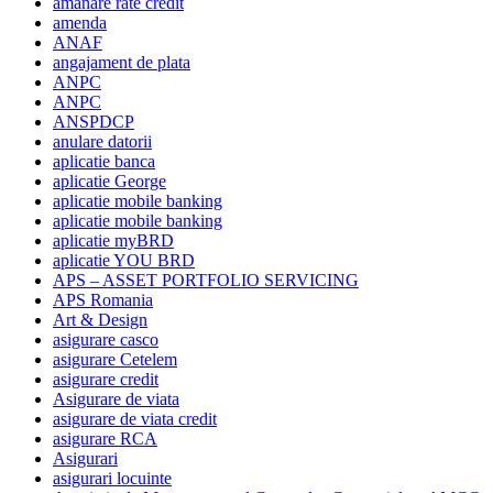
amanare rate credit
amenda
ANAF
angajament de plata
ANPC
ANPC
ANSPDCP
anulare datorii
aplicatie banca
aplicatie George
aplicatie mobile banking
aplicatie mobile banking
aplicatie myBRD
aplicatie YOU BRD
APS – ASSET PORTFOLIO SERVICING
APS Romania
Art & Design
asigurare casco
asigurare Cetelem
asigurare credit
Asigurare de viata
asigurare de viata credit
asigurare RCA
Asigurari
asigurari locuinte