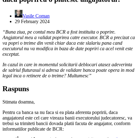
Vasile Coman
29 February 2024
“Buna ziua, pe contul meu BCR a fost instituita o poprire.
Angjatorul meu a validat poprirea catre executor. BCR a precizat ca
va popri o treime din venit chiar daca este slalariu pana cand
executorul nu va modifica in baza de date popriri ca acel venit este
exceptat.
In cazul in care in momentul solicitarii deblocari atasez adeverinta
de salriul fluturasul si adresa de validare banca poate opera in mod
legal inca o retinere de o treime? Multumesc”
Raspuns
Stimata doamna,
Pentru ca banca sa nu faca si ea plata aferenta popririi, daca
angajatorul este cel care vireaza banii executorului judecatoresc, va
trebui sa trimiteti bancii dovada platii facuta de angajator, conform
informatiilor publicate de BCR: