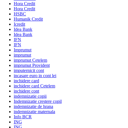
Hora Credit
Hora Credit
HSBC
Humanik Credit
Icredit
Idea Bank
Idea Bank
IFN
IFN
Imprumut
imprumut
imprumut Cetelem
imprumut Provident
imputernicit cont
incasare euro in cont lei
inchidere card
inchidere card Cetelem
inchidere cont
indemnizatie copii
Indemnizatie crestere copil
indemnizatie de hrana
indemnizatie maternala
Info BCR
ING
ING