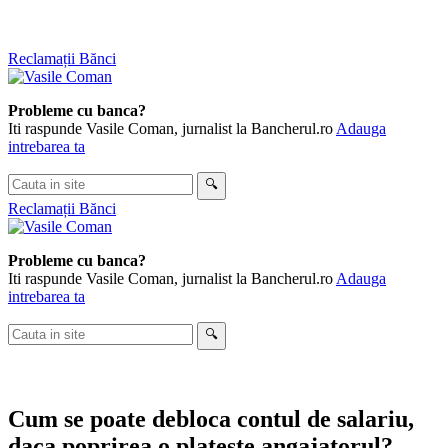
Skip
Reclamații Bănci
to
content
Probleme cu banca?
Iti raspunde Vasile Coman, jurnalist la Bancherul.ro
Adauga
intrebarea ta
Cauta
🔍
in
Reclamații Bănci
site
Probleme cu banca?
Iti raspunde Vasile Coman, jurnalist la Bancherul.ro
Adauga
intrebarea ta
Cauta
🔍
in
site
Cum se poate debloca contul de salariu,
daca poprirea o plateste angajatorul?