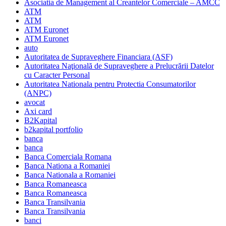
Asociatia de Management al Creantelor Comerciale – AMCC
ATM
ATM
ATM Euronet
ATM Euronet
auto
Autoritatea de Supraveghere Financiara (ASF)
Autoritatea Naţională de Supraveghere a Prelucrării Datelor
cu Caracter Personal
Autoritatea Nationala pentru Protectia Consumatorilor
(ANPC)
avocat
Axi card
B2Kapital
b2kapital portfolio
banca
banca
Banca Comerciala Romana
Banca Nationa a Romaniei
Banca Nationala a Romaniei
Banca Romaneasca
Banca Romaneasca
Banca Transilvania
Banca Transilvania
banci