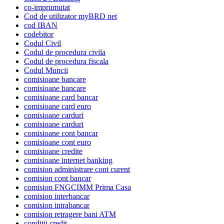
co-imprumutat
Cod de utilizator myBRD net
cod IBAN
codebitor
Codul Civil
Codul de procedura civila
Codul de procedura fiscala
Codul Muncii
comisioane bancare
comisioane bancare
comisioane card bancar
comisioane card euro
comisioane carduri
comisioane carduri
comisioane cont bancar
comisioane cont euro
comisioane credite
comisioane internet banking
comision administrare cont curent
comision cont bancar
comision FNGCIMM Prima Casa
comision interbancar
comision intrabancar
comision retragere bani ATM
conditii credit