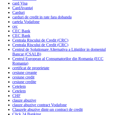
card Visa
CardAvantaj
Carduri
carduri de credit in rate fara dobanda
cartela Vodafone
cec
CEC Bank
CEC Bank
Centrala Riscului de Credit (CRC)
Centrala Riscului de Credit (CRC)
Centrul de Solutionare Alternativa a Litigiilor in domeniul
Bancar (CSALB)
Centrul European al Consumatorilor din Romania (ECC
Romania)
certificat de proprietate
cesiune creante
cesiune credit
cesiune credite
Cetelem
Cetelem
CHF
clauze abuzive
clauze abuzive contract Vodafone
Clauzele abuzive dintr-un contract de credit
Click 24 Banking