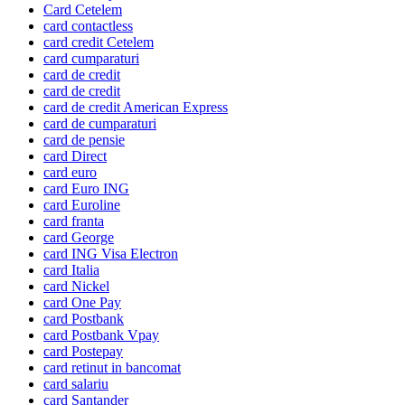
Card Cetelem
card contactless
card credit Cetelem
card cumparaturi
card de credit
card de credit
card de credit American Express
card de cumparaturi
card de pensie
card Direct
card euro
card Euro ING
card Euroline
card franta
card George
card ING Visa Electron
card Italia
card Nickel
card One Pay
card Postbank
card Postbank Vpay
card Postepay
card retinut in bancomat
card salariu
card Santander