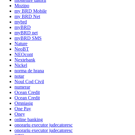
mostenire datorii
Mozipo
my BRD Mobile
my BRD Net
mybrd
myBRD
myBRD net
myBRD SMS
Nature
NeoBT
NEOcont
Nextebank
Nickel
norma de hrana
notar
Noul Cod Civil
numerar
Ocean Credit
Ocean Credit
Omniasig
One Pay
Oney
online banking
onorariu executor judecatoresc
onorariu executor judecatoresc