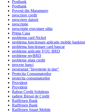
Postbank
Postbank
Povesti din Maramureș
prescriere credit
prescriere datorii
prescriptie
prescriptie executare silita
Prima Casa
problema card Nickel
problema functionare aplicatie mobile banking
problema functionare card bancar
probleme aplicatie YOU BRD
probleme myBRD
probleme plata credit
procese banci
programul "Investeste in tine"
Protectia Consumatorilor
protectia consumatorilor
Provident
Provident
Rabon Credit Solutions
radiere Biroul de Credit
Raiffeisen Bank
Raiffeisen Bank
Raiffeisen Smart Mobile