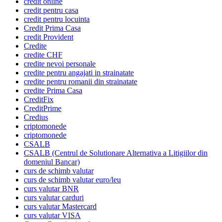
credit online
credit pentru casa
credit pentru locuinta
Credit Prima Casa
credit Provident
Credite
credite CHF
credite nevoi personale
credite pentru angajati in strainatate
credite pentru romanii din strainatate
credite Prima Casa
CreditFix
CreditPrime
Credius
criptomonede
criptomonede
CSALB
CSALB (Centrul de Solutionare Alternativa a Litigiilor din
domeniul Bancar)
curs de schimb valutar
curs de schimb valutar euro/leu
curs valutar BNR
curs valutar carduri
curs valutar Mastercard
curs valutar VISA