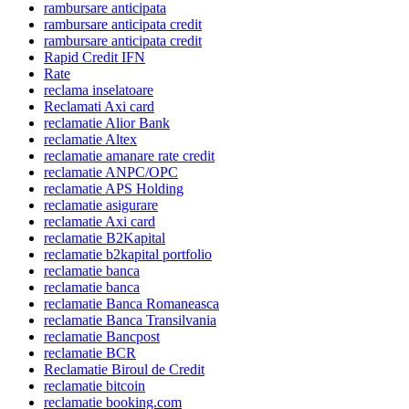
rambursare anticipata
rambursare anticipata credit
rambursare anticipata credit
Rapid Credit IFN
Rate
reclama inselatoare
Reclamati Axi card
reclamatie Alior Bank
reclamatie Altex
reclamatie amanare rate credit
reclamatie ANPC/OPC
reclamatie APS Holding
reclamatie asigurare
reclamatie Axi card
reclamatie B2Kapital
reclamatie b2kapital portfolio
reclamatie banca
reclamatie banca
reclamatie Banca Romaneasca
reclamatie Banca Transilvania
reclamatie Bancpost
reclamatie BCR
Reclamatie Biroul de Credit
reclamatie bitcoin
reclamatie booking.com