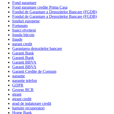
Fond garantare
Fond garantare credite Prima Casa
Fondul de Garantare a Depozitelor Bancare (FGDB)
Fondul de Garantare a Depozitelor Bancare (FGDB)
fonduri europene
Fortunato
franci elvetieni
frauda bitcoin
fraude
garant credit
Garantarea depozitelor bancare
Garanti Bank
Garanti Bank
Garanti BBVA
Garanti BBVA
Garanti Credite de Consum
garantie
garantie telefon
GDPR
George BCR
girant
girant credit
grad de indatorare credit
hartuire recuperatori
Home Bank