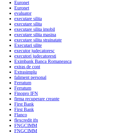
Euronet
Euronet
evaluator
executare silita
executare silita
executare silita imobil
executare silita masina
executare silita strainatate
Executari silite
executor judecatoresc
executori judecatoresti
Eximbank Banca Romaneasca
extras de cont
Extrasimplu
faliment personal
Ferratum
Ferratum
Finopro IFN
firma recuperare creante
First Bank
First Bank
Flanco
flexcredit ifn
FNGCIMM
FNGCIMM