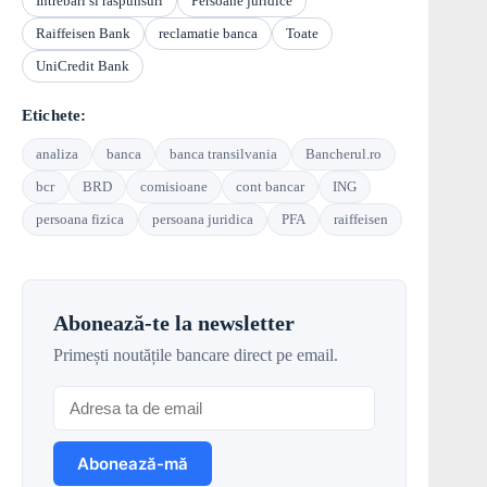
Intrebari si raspunsuri
Persoane juridice
Raiffeisen Bank
reclamatie banca
Toate
UniCredit Bank
Etichete:
analiza
banca
banca transilvania
Bancherul.ro
bcr
BRD
comisioane
cont bancar
ING
persoana fizica
persoana juridica
PFA
raiffeisen
Abonează-te la newsletter
Primești noutățile bancare direct pe email.