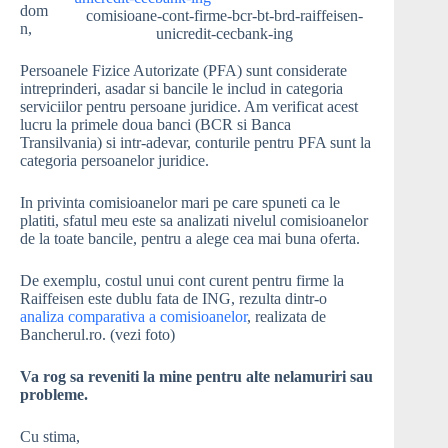
dom
comisioane-cont-firme-bcr-bt-brd-raiffeisen-
n,
unicredit-cecbank-ing
Persoanele Fizice Autorizate (PFA) sunt considerate
intreprinderi, asadar si bancile le includ in categoria
serviciilor pentru persoane juridice. Am verificat acest
lucru la primele doua banci (BCR si Banca
Transilvania) si intr-adevar, conturile pentru PFA sunt la
categoria persoanelor juridice.
In privinta comisioanelor mari pe care spuneti ca le
platiti, sfatul meu este sa analizati nivelul comisioanelor
de la toate bancile, pentru a alege cea mai buna oferta.
De exemplu, costul unui cont curent pentru firme la
Raiffeisen este dublu fata de ING, rezulta dintr-o
analiza comparativa a comisioanelor
, realizata de
Bancherul.ro. (vezi foto)
Va rog sa reveniti la mine pentru alte nelamuriri sau
probleme.
Cu stima,