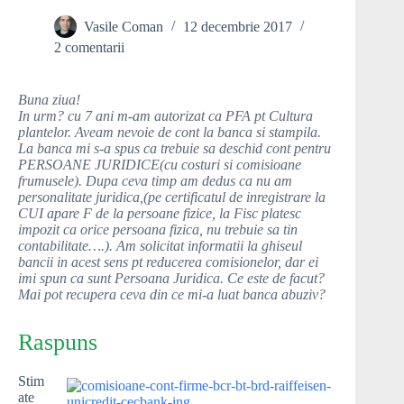
Vasile Coman
12 decembrie 2017
2 comentarii
Buna ziua!
In urm? cu 7 ani m-am autorizat ca PFA pt Cultura
plantelor. Aveam nevoie de cont la banca si stampila.
La banca mi s-a spus ca trebuie sa deschid cont pentru
PERSOANE JURIDICE(cu costuri si comisioane
frumusele). Dupa ceva timp am dedus ca nu am
personalitate juridica,(pe certificatul de inregistrare la
CUI apare F de la persoane fizice, la Fisc platesc
impozit ca orice persoana fizica, nu trebuie sa tin
contabilitate….). Am solicitat informatii la ghiseul
bancii in acest sens pt reducerea comisionelor, dar ei
imi spun ca sunt Persoana Juridica. Ce este de facut?
Mai pot recupera ceva din ce mi-a luat banca abuziv?
Raspuns
Stim
ate