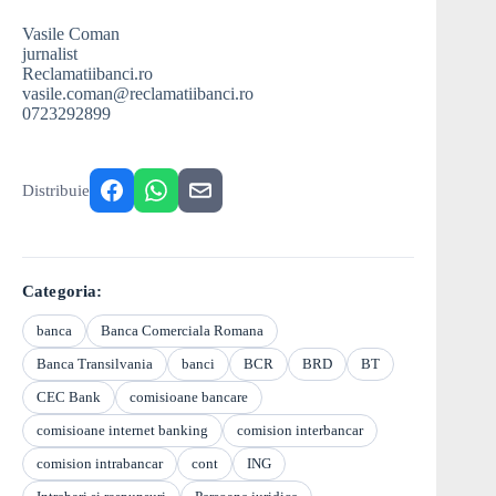
Vasile Coman
jurnalist
Reclamatiibanci.ro
vasile.coman@reclamatiibanci.ro
0723292899
Distribuie
Categoria:
banca
Banca Comerciala Romana
Banca Transilvania
banci
BCR
BRD
BT
CEC Bank
comisioane bancare
comisioane internet banking
comision interbancar
comision intrabancar
cont
ING