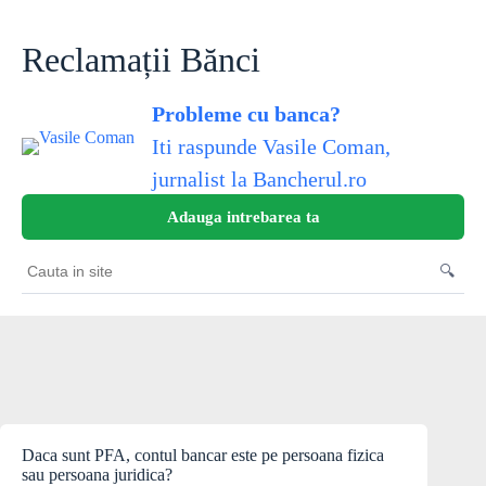
Sari
la
conținut
Reclamații Bănci
Probleme cu banca?
Iti raspunde Vasile Coman,
jurnalist la Bancherul.ro
Adauga intrebarea ta
🔍
Cauta
in
site
Daca sunt PFA, contul bancar este pe persoana fizica
sau persoana juridica?