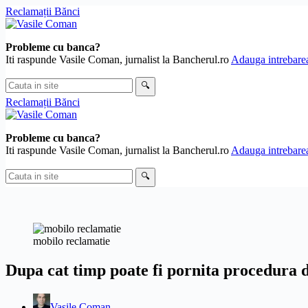
Skip
Reclamații Bănci
to
content
Probleme cu banca?
Iti raspunde Vasile Coman, jurnalist la Bancherul.ro
Adauga intrebarea
Cauta
🔍
in
Reclamații Bănci
site
Probleme cu banca?
Iti raspunde Vasile Coman, jurnalist la Bancherul.ro
Adauga intrebarea
Cauta
🔍
in
site
mobilo reclamatie
Dupa cat timp poate fi pornita procedura d
Vasile Coman