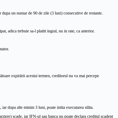
r dupa un numar de 90 de zile (3 luni) consecutive de restante.
 adica trebuie sa-l platiti ingral, nu in rate, ca anterior.
mator.
rmătoare expirării acestui termen, creditorul nu va mai percepe
iar dupa alte minim 3 luni, poate initia executarea silita.
rziere) scade, iar IFN-ul sau banca nu poate declara creditul scadent