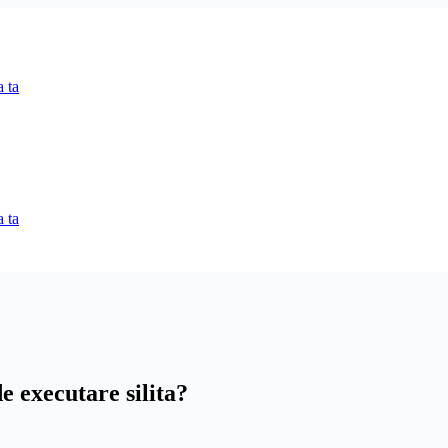
 ta
 ta
e executare silita?