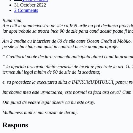
31 October 2022
2 Comments
Buna ziua,
Am citit la dumneavostra pe site ca IFN urile nu pot declansa procedur
iar apoi trebuie sa treaca inca 90 de zile pana cand acesta poate fi inc
Am 2 credite cu intarziere de 60 de zile catre Ocean Credit si Mobilo. 
pe site si ba chiar am gasit in contract aceste doua paragrafe.
“ Creditorul poate declara scadenta anticipata atunci cand Imprumuta
“ la aparitia oricaruia dintre cazurile de incetare precizate la art. 10
termenului legal minim de 90 de zile de la scadenta;
e. sa procedeze la executarea silita a IMPRUMUTATULUI, pentru recup
Intrebarea mea este urmatoarea, este normal sa faca asa ceva? Cum ii
Din punct de vedere legal observ ca nu este okay.
Multumesc mult si ma scuzati de deranj.
Raspuns