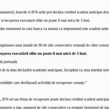
atori), bancile si IFN-urile pot declara creditul scadent anticipat doa
i inceperea executarii silite nu poate fi mai mica de 3 luni.
in momentul in care banca va anunta ca imprumutul este scadent anticipat,
nregistrarea unui număr de 90 de zile consecutive restanță de către consu
șarea executării silite nu poate fi mai mică de 3 luni.
stă perioadă.
luni de la data declarării scadenței anticipate, începând cu ziua imediat u
 entitățile care desfășoară activități de recuperare creanțe.”
, IFN-ul sau firma de recuperare poate declara creditul scadent anticipat, 
punem o rata, numarul de zile consecutive cu restante (termenul de inta