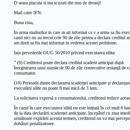
O seara placuta si ma scuzati din nou de deranj!
Mail catre IFN:
Buna ziua,
In urma mailurilor in care m ati informat ca v a urma sa fiu execu
cand nici nu au trecut cele 90 de zile pentru a declara creditul an
am dorit sa fiu mai informat in vederea acestei probleme.
Iata prevederile OUG 50/2010 privind executarea silita:
” (9) Creditorul poate declara creditul scadent anticipat după
înregistrarea unui număr de 90 de zile consecutive restanță de c
consumator.
(10) Perioada dintre declararea scadenței anticipate și declanșar
executării silite nu poate fi mai mică de 3 luni.
La solicitarea expresă a consumatorului, creditorul reduce aceas
În cazul în care executarea silită nu este inițiată în cel mult 6 lun
de la data declarării scadenței anticipate, începând cu ziua imedi
următoare expirării acestui termen, creditorul nu va mai percepe
dobânzi penalizatoare.