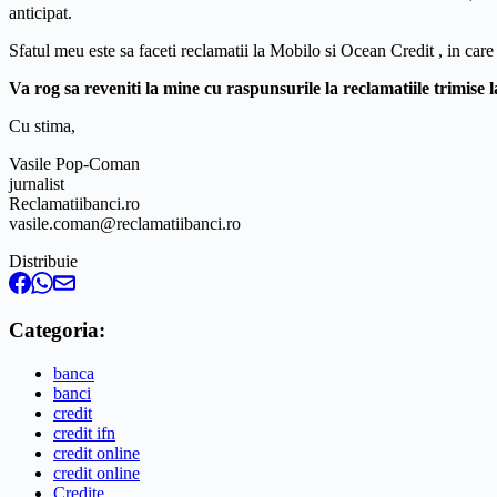
anticipat.
Sfatul meu este sa faceti reclamatii la Mobilo si Ocean Credit , in care sa
Va rog sa reveniti la mine cu raspunsurile la reclamatiile trimise 
Cu stima,
Vasile Pop-Coman
jurnalist
Reclamatiibanci.ro
vasile.coman@reclamatiibanci.ro
Distribuie
Categoria:
banca
banci
credit
credit ifn
credit online
credit online
Credite