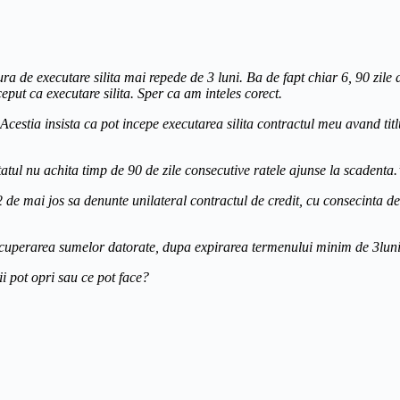
a de executare silita mai repede de 3 luni. Ba de fapt chiar 6, 90 zile 
eput ca executare silita. Sper ca am inteles corect.
Acestia insista ca pot incepe executarea silita contractul meu avand titl
tul nu achita timp de 90 de zile consecutive ratele ajunse la scadenta.
.2 de mai jos sa denunte unilateral contractul de credit, cu consecinta de
erarea sumelor datorate, dupa expirarea termenului minim de 3luni de
 pot opri sau ce pot face?