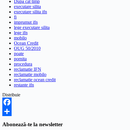
Dupa cat timp
executare silita
executare silita ifn
fi
imprumut ifn
lege executare silita
lege ifn
mobilo
Ocean Credit
OUG 50/2010
poate
pornita
procedura
reclamatie IFN
reclamatie mobilo
reclamatie ocean credit
restante ifn
Distribuie
Facebook
Share
Abonează-te la newsletter