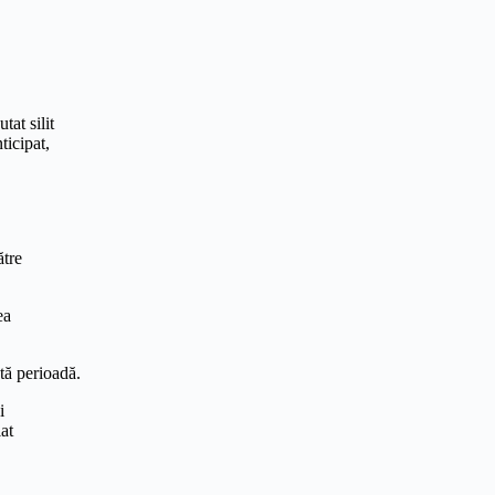
tat silit
ticipat,
ătre
ea
tă perioadă.
i
at