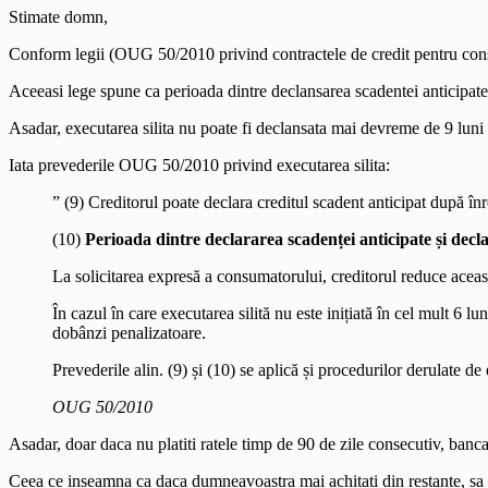
Stimate domn,
Conform legii (OUG 50/2010 privind contractele de credit pentru consum
Aceeasi lege spune ca perioada dintre declansarea scadentei anticipate s
Asadar, executarea silita nu poate fi declansata mai devreme de 9 luni d
Iata prevederile OUG 50/2010 privind executarea silita:
” (9) Creditorul poate declara creditul scadent anticipat după î
(10)
Perioada dintre declararea scadenței anticipate și declan
La solicitarea expresă a consumatorului, creditorul reduce acea
În cazul în care executarea silită nu este inițiată în cel mult 6 
dobânzi penalizatoare.
Prevederile alin. (9) și (10) se aplică și procedurilor derulate de
OUG 50/2010
Asadar, doar daca nu platiti ratele timp de 90 de zile consecutiv, banca
Ceea ce inseamna ca daca dumneavoastra mai achitati din restante, sa s