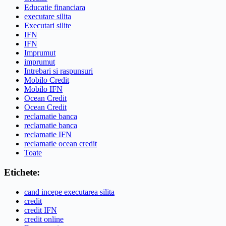
Educatie financiara
executare silita
Executari silite
IFN
IFN
Imprumut
imprumut
Intrebari si raspunsuri
Mobilo Credit
Mobilo IFN
Ocean Credit
Ocean Credit
reclamatie banca
reclamatie banca
reclamatie IFN
reclamatie ocean credit
Toate
Etichete:
cand incepe executarea silita
credit
credit IFN
credit online