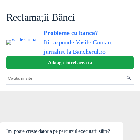
Sari
la
conținut
Reclamații Bănci
Probleme cu banca?
Iti raspunde Vasile Coman,
jurnalist la Bancherul.ro
Adauga intrebarea ta
🔍
Cauta
in
site
Imi poate creste datoria pe parcursul executarii silite?