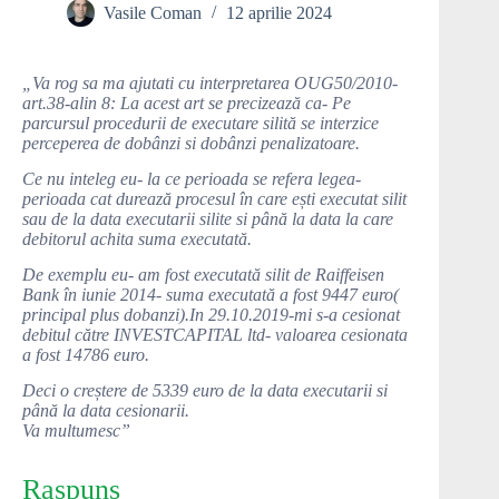
Vasile Coman
12 aprilie 2024
„Va rog sa ma ajutati cu interpretarea OUG50/2010-
art.38-alin 8: La acest art se precizează ca- Pe
parcursul procedurii de executare silită se interzice
perceperea de dobânzi si dobânzi penalizatoare.
Ce nu inteleg eu- la ce perioada se refera legea-
perioada cat durează procesul în care ești executat silit
sau de la data executarii silite si până la data la care
debitorul achita suma executată.
De exemplu eu- am fost executată silit de Raiffeisen
Bank în iunie 2014- suma executată a fost 9447 euro(
principal plus dobanzi).In 29.10.2019-mi s-a cesionat
debitul către INVESTCAPITAL ltd- valoarea cesionata
a fost 14786 euro.
Deci o creștere de 5339 euro de la data executarii si
până la data cesionarii.
Va multumesc”
Raspuns