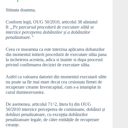
Stimata doamna,
Conform legii, OUG 50/2010, articolul 38 aliniatul
8:
„Pe parcursul procedurii de executare silită se
interzice perceperea dobânzilor și a dobânzilor
penalizatoare.”
Ceea ce inseamna ca este interzisa aplicarea dobanzilor
din momentul initierii procedurii de executare silita pana
la incheierea acesteia, adica si inainte si dupa procesul
privind confirmarea deciziei de executare silita.
Astfel ca valoarea datoriei din momentul executarii silite
nu poate sa fie mai mare decat cea cesionata firmei de
recuperare creante Investcapital, cum s-a intamplat in
cazul dumneavoastra.
De asemenea, articolul 71^2, litera b) din OUG
50/2010 interzice perceperea de comisioane, dobânzi și
dobânzi penalizatoare, cu excepția dobânzilor
penalizatoare legale, de către entitățile de recuperare
creanțe.