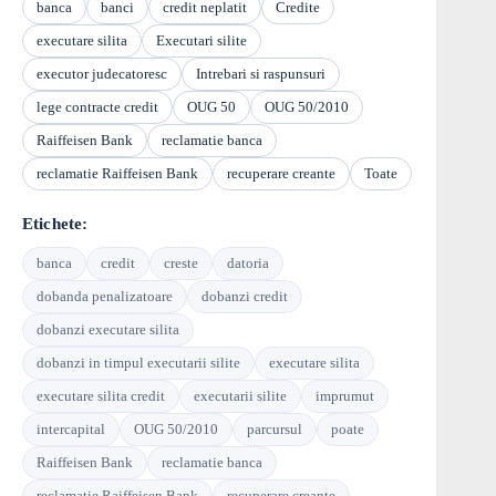
banca
banci
credit neplatit
Credite
executare silita
Executari silite
executor judecatoresc
Intrebari si raspunsuri
lege contracte credit
OUG 50
OUG 50/2010
Raiffeisen Bank
reclamatie banca
reclamatie Raiffeisen Bank
recuperare creante
Toate
Etichete:
banca
credit
creste
datoria
dobanda penalizatoare
dobanzi credit
dobanzi executare silita
dobanzi in timpul executarii silite
executare silita
executare silita credit
executarii silite
imprumut
intercapital
OUG 50/2010
parcursul
poate
Raiffeisen Bank
reclamatie banca
reclamatie Raiffeisen Bank
recuperare creante