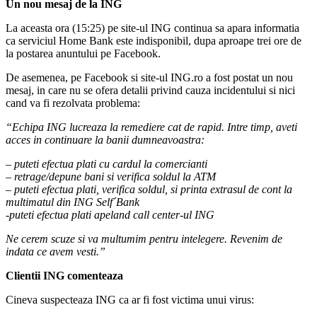
Un nou mesaj de la ING
La aceasta ora (15:25) pe site-ul ING continua sa apara informatia
ca serviciul Home Bank este indisponibil, dupa aproape trei ore de
la postarea anuntului pe Facebook.
De asemenea, pe Facebook si site-ul ING.ro a fost postat un nou
mesaj, in care nu se ofera detalii privind cauza incidentului si nici
cand va fi rezolvata problema:
“Echipa ING lucreaza la remediere cat de rapid. Intre timp, aveti
acces in continuare la banii dumneavoastra:
– puteti efectua plati cu cardul la comercianti
– retrage/depune bani si verifica soldul la ATM
– puteti efectua plati, verifica soldul, si printa extrasul de cont la
multimatul din ING Self´Bank
-puteti efectua plati apeland call center-ul ING
Ne cerem scuze si va multumim pentru intelegere. Revenim de
indata ce avem vesti.”
Clientii ING comenteaza
Cineva suspecteaza ING ca ar fi fost victima unui virus: