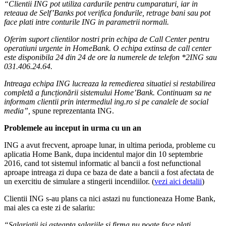
“Clientii ING pot utiliza cardurile pentru cumparaturi, iar in
reteaua de Self’Banks pot verifica fondurile, retrage bani sau pot
face plati intre conturile ING in parametrii normali.
Oferim suport clientilor nostri prin echipa de Call Center pentru
operatiuni urgente in HomeBank. O echipa extinsa de call center
este disponibila 24 din 24 de ore la numerele de telefon *2ING sau
031.406.24.64.
Intreaga echipa ING lucreaza la remedierea situatiei si restabilirea
completă a funcționării sistemului Home’Bank. Continuam sa ne
informam clientii prin intermediul ing.ro si pe canalele de social
media”,
spune reprezentanta ING.
Problemele au inceput in urma cu un an
ING a avut frecvent, aproape lunar, in ultima perioda, probleme cu
aplicatia Home Bank, dupa incidentul major din 10 septembrie
2016, cand tot sistemul informatic al bancii a fost nefunctional
aproape intreaga zi dupa ce baza de date a bancii a fost afectata de
un exercitiu de simulare a stingerii incendiilor. (
vezi aici detalii
)
Clientii ING s-au plans ca nici astazi nu functioneaza Home Bank,
mai ales ca este zi de salariu:
“Salariatii isi asteapta salariile si firma nu poate face plati.