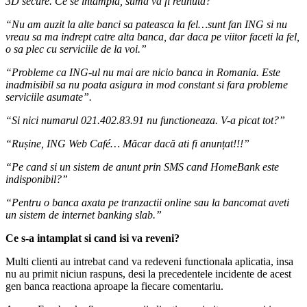
3D secure. Ce se întâmplă, suma va fi retinuta?”
“Nu am auzit la alte banci sa pateasca la fel…sunt fan ING si nu
vreau sa ma indrept catre alta banca, dar daca pe viitor faceti la fel,
o sa plec cu serviciile de la voi.”
“Probleme ca ING-ul nu mai are nicio banca in Romania. Este
inadmisibil sa nu poata asigura in mod constant si fara probleme
serviciile asumate”.
“Si nici numarul 021.402.83.91 nu functioneaza. V-a picat tot?”
“Rușine, ING Web Café… Măcar dacă ati fi anunțat!!!”
“Pe cand si un sistem de anunt prin SMS cand HomeBank este
indisponibil?”
“Pentru o banca axata pe tranzactii online sau la bancomat aveti
un sistem de internet banking slab.”
Ce s-a intamplat si cand isi va reveni?
Multi clienti au intrebat cand va redeveni functionala aplicatia, insa
nu au primit niciun raspuns, desi la precedentele incidente de acest
gen banca reactiona aproape la fiecare comentariu.