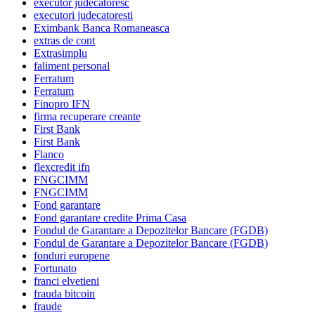
executor judecatoresc
executori judecatoresti
Eximbank Banca Romaneasca
extras de cont
Extrasimplu
faliment personal
Ferratum
Ferratum
Finopro IFN
firma recuperare creante
First Bank
First Bank
Flanco
flexcredit ifn
FNGCIMM
FNGCIMM
Fond garantare
Fond garantare credite Prima Casa
Fondul de Garantare a Depozitelor Bancare (FGDB)
Fondul de Garantare a Depozitelor Bancare (FGDB)
fonduri europene
Fortunato
franci elvetieni
frauda bitcoin
fraude