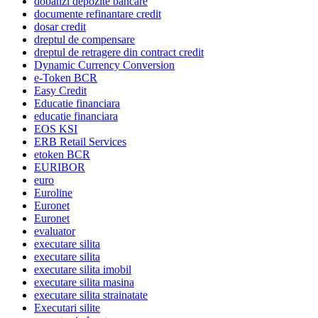
dobanzi depozite bancare
documente refinantare credit
dosar credit
dreptul de compensare
dreptul de retragere din contract credit
Dynamic Currency Conversion
e-Token BCR
Easy Credit
Educatie financiara
educatie financiara
EOS KSI
ERB Retail Services
etoken BCR
EURIBOR
euro
Euroline
Euronet
Euronet
evaluator
executare silita
executare silita
executare silita imobil
executare silita masina
executare silita strainatate
Executari silite