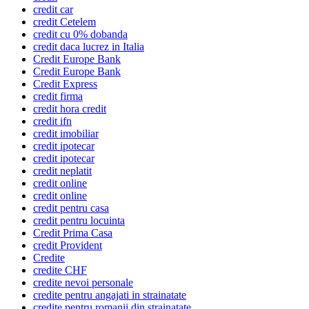
credit car
credit Cetelem
credit cu 0% dobanda
credit daca lucrez in Italia
Credit Europe Bank
Credit Europe Bank
Credit Express
credit firma
credit hora credit
credit ifn
credit imobiliar
credit ipotecar
credit ipotecar
credit neplatit
credit online
credit online
credit pentru casa
credit pentru locuinta
Credit Prima Casa
credit Provident
Credite
credite CHF
credite nevoi personale
credite pentru angajati in strainatate
credite pentru romanii din strainatate