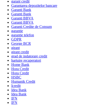
garant credit
Garantarea depozitelor bancare
Garanti Bank
Garanti Bank
Garanti BBVA
Garanti BBVA
Garanti Credite de Consum
garantie
garantie telefon
GDPR
George BCR
girant
girant credit
grad de indatorare credit
hartuire recuperatori
Home Bank
Hora Credit
Hora Credit
HSBC
Humanik Credit
Icredit
Idea Bank
Idea Bank
IFN
IFN