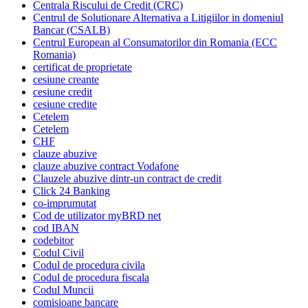
Centrala Riscului de Credit (CRC)
Centrul de Solutionare Alternativa a Litigiilor in domeniul
Bancar (CSALB)
Centrul European al Consumatorilor din Romania (ECC
Romania)
certificat de proprietate
cesiune creante
cesiune credit
cesiune credite
Cetelem
Cetelem
CHF
clauze abuzive
clauze abuzive contract Vodafone
Clauzele abuzive dintr-un contract de credit
Click 24 Banking
co-imprumutat
Cod de utilizator myBRD net
cod IBAN
codebitor
Codul Civil
Codul de procedura civila
Codul de procedura fiscala
Codul Muncii
comisioane bancare