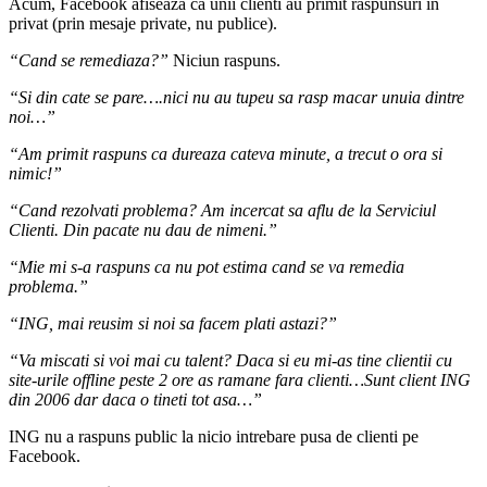
Acum, Facebook afiseaza ca unii clienti au primit raspunsuri in
privat (prin mesaje private, nu publice).
“Cand se remediaza?”
Niciun raspuns.
“Si din cate se pare….nici nu au tupeu sa rasp macar unuia dintre
noi…”
“Am primit raspuns ca dureaza cateva minute, a trecut o ora si
nimic!”
“Cand rezolvati problema? Am incercat sa aflu de la Serviciul
Clienti. Din pacate nu dau de nimeni.”
“Mie mi s-a raspuns ca nu pot estima cand se va remedia
problema.”
“ING, mai reusim si noi sa facem plati astazi?”
“Va miscati si voi mai cu talent? Daca si eu mi-as tine clientii cu
site-urile offline peste 2 ore as ramane fara clienti…Sunt client ING
din 2006 dar daca o tineti tot asa…”
ING nu a raspuns public la nicio intrebare pusa de clienti pe
Facebook.