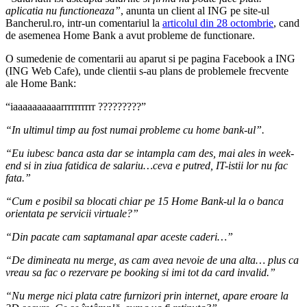
aplicatia nu functioneaza”
, anunta un client al ING pe site-ul
Bancherul.ro, intr-un comentariul la
articolul din 28 octombrie
, cand
de asemenea Home Bank a avut probleme de functionare.
O sumedenie de comentarii au aparut si pe pagina Facebook a ING
(ING Web Cafe), unde clientii s-au plans de problemele frecvente
ale Home Bank:
“iaaaaaaaaaarrrrrrrrrr ?????????”
“In ultimul timp au fost numai probleme cu home bank-ul”.
“Eu iubesc banca asta dar se intampla cam des, mai ales in week-
end si in ziua fatidica de salariu…ceva e putred, IT-istii lor nu fac
fata.”
“Cum e posibil sa blocati chiar pe 15 Home Bank-ul la o banca
orientata pe servicii virtuale?”
“Din pacate cam saptamanal apar aceste caderi…”
“De dimineata nu merge, as cam avea nevoie de una alta… plus ca
vreau sa fac o rezervare pe booking si imi tot da card invalid.”
“Nu merge nici plata catre furnizori prin internet, apare eroare la