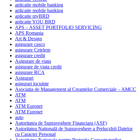
aplicatie mobile banking
aplicatie mobile banking
aplicatie myBRD
aplicatie YOU BRD
APS – ASSET PORTFOLIO SERVICING
APS Romania
Art & Design
asigurare casco
asigurare Cetelem
asigurare credit
Asigurare de viata
asigurare de viata credit
asigurare RCA
Asigurari
asigurari locuinte
Asociatia de Management al Creantelor Comerciale – AMCC
ATM
ATM
ATM Euronet
ATM Euronet
auto
Autoritatea de Supraveghere Financiara (ASF)
Autoritatea Naţională de Supraveghere a Prelucrării Datelor
cu Caracter Personal
Autoritatea Nationala pentru Protectia Consumatorilor