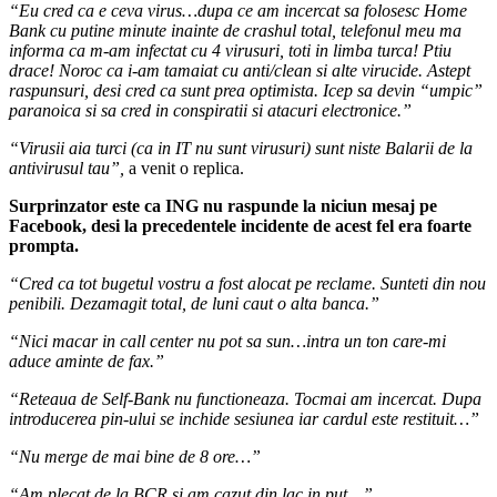
“Eu cred ca e ceva virus…dupa ce am incercat sa folosesc Home
Bank cu putine minute inainte de crashul total, telefonul meu ma
informa ca m-am infectat cu 4 virusuri, toti in limba turca! Ptiu
drace! Noroc ca i-am tamaiat cu anti/clean si alte virucide. Astept
raspunsuri, desi cred ca sunt prea optimista. Icep sa devin “umpic”
paranoica si sa cred in conspiratii si atacuri electronice.”
“Virusii aia turci (ca in IT nu sunt virusuri) sunt niste Balarii de la
antivirusul tau”,
a venit o replica.
Surprinzator este ca ING nu raspunde la niciun mesaj pe
Facebook, desi la precedentele incidente de acest fel era foarte
prompta.
“Cred ca tot bugetul vostru a fost alocat pe reclame. Sunteti din nou
penibili. Dezamagit total, de luni caut o alta banca.”
“Nici macar in call center nu pot sa sun…intra un ton care-mi
aduce aminte de fax.”
“Reteaua de Self-Bank nu functioneaza. Tocmai am incercat. Dupa
introducerea pin-ului se inchide sesiunea iar cardul este restituit…”
“Nu merge de mai bine de 8 ore…”
“Am plecat de la BCR si am cazut din lac in put…”