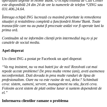
operațiuni urgente în Home’Bank. O echipă extinsă de Call Center
este disponibilă 24 din 24 de ore la numerele de telefon *2ING sau
031.406.24.64.
Întreaga echipă ING lucrează cu maximă prioritate la remedierea
situației și restabilirea completă a funcționării Home’Bank. Toate
tranzacțiile care nu au putut fi procesate astăzi vor fi operate luni la
prima oră.
Continuăm să ne informăm clienții prin intermediul ing.ro și pe
canalele de social media.
Apel disperat
Un client ING a postat pe Facebook un apel disperat:
“Va rog insistent, nu va mai bateti joc de noi! Rezolvati cat mai
repede aceste probleme! De prea multa vreme (ani), aveti asemenea
neconformitati. Dati dovada in prea multe randuri de lipsa de
profesionalism. Oare nu va este rusine de noi, deloc? Schimbati
ceva: sistem, oameni, servere, management nu stiu, faceti ceva.
Folosim acest sistem de plati online lunar si suntem dependenti de
el.”
Informarea clientilor ramane o problema