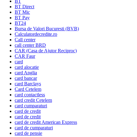
BT
BT Direct
BT Mic
BT Pay
BT24
Bursa de Valori Bucuresti (BVB)
Calculatordecredite.ro
Call center
call center BRD
CAR (Casa de Ajutor Reciproc)
CAR Faur
card
card alocatie
card Anglia
card bancar
card Barclays
Card Cetelem
card contactless
card credit Cetelem
card cumparaturi
card de credit
card de credit
card de credit American Express
card de cumparaturi
card de pensie