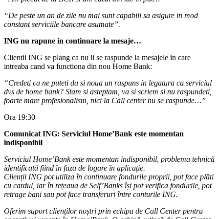
“De peste un an de zile nu mai sunt capabili sa asigure in mod
constant serviciile bancare asumate”.
ING nu rapune in continuare la mesaje…
Clientii ING se plang ca nu li se raspunde la mesajele in care
intreaba cand va functiona din nou Home Bank:
“Credeti ca ne puteti da si noua un raspuns in legatura cu serviciul
dvs de home bank? Stam si asteptam, va si scriem si nu raspundeti,
foarte mare profesionalism, nici la Call center nu se raspunde…”
Ora 19:30
Comunicat ING: Serviciul Home’Bank este momentan
indisponibil
Serviciul Home’Bank este momentan indisponibil, problema tehnică
identificată fiind în faza de logare în aplicație.
Clienții ING pot utiliza în continuare fondurile proprii, pot face plăti
cu cardul, iar în rețeaua de Self’Banks își pot verifica fondurile, pot
retrage bani sau pot face transferuri între conturile ING.
Oferim suport clienților noștri prin echipa de Call Center pentru