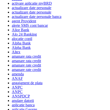
activare aplicatie myBRD
actualizare date personale
actualizare date personale
actualizare date personale banca
agent Provident
alerte SMS cont bancar
Alior Bank
Alo 24 Banking
alocatie copil
Alpha Bank
Alpha Bank
Altex
amanare rata credit
amanare rata credit
amanare rate credit
amanare rate credit
amenda
ANAF
angajament de plata
ANPC
ANPC
ANSPDCP
anulare datorii
aplicatie banca
aplicatie George