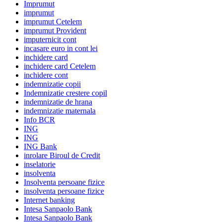
Imprumut
imprumut
imprumut Cetelem
imprumut Provident
imputernicit cont
incasare euro in cont lei
inchidere card
inchidere card Cetelem
inchidere cont
indemnizatie copii
Indemnizatie crestere copil
indemnizatie de hrana
indemnizatie maternala
Info BCR
ING
ING
ING Bank
inrolare Biroul de Credit
inselatorie
insolventa
Insolventa persoane fizice
insolventa persoane fizice
Internet banking
Intesa Sanpaolo Bank
Intesa Sanpaolo Bank