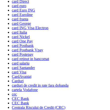
card Direct
card euro
card Euro ING
card Euroline
card franta
card George
card ING Visa Electron
card Italia
card Nickel
card One Pay
card Postbank
card Postbank Vpay
card Postepay
card retinut in bancomat
card salariu
card Santander
card Visa
CardAvantaj
Carduri
carduri de credit in rate fara dobanda
cartela Vodafone
cec
CEC Bank
CEC Bank
Centrala Riscului de Credit (CRC)