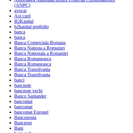
(ANPC)
avocat
Axi card
B2Kapital
b2kapital portfolio
banca
banca
Banca Comerciala Romana
Banca Nationa a Romaniei
Banca Nationala a Romaniei
Banca Romaneasca
Banca Romaneasca
Banca Transilvania
Banca Transilvania
banci
bancnote
bancnote vechi
Banco Santander
bancomat
bancomat
bancomat Euronet
Bancoposta
Bancpost
Bani