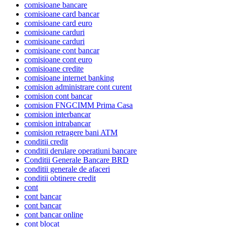
comisioane bancare
comisioane card bancar
comisioane card euro
comisioane carduri
comisioane carduri
comisioane cont bancar
comisioane cont euro
comisioane credite
comisioane internet banking
comision administrare cont curent
comision cont bancar
comision FNGCIMM Prima Casa
comision interbancar
comision intrabancar
comision retragere bani ATM
conditii credit
conditii derulare operatiuni bancare
Conditii Generale Bancare BRD
conditii generale de afaceri
conditii obtinere credit
cont
cont bancar
cont bancar
cont bancar online
cont blocat