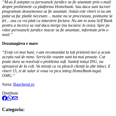
“M-as fi asteptat ca persoanele juridice sa fie anuntate prin e-mail
despre problemele cu platforma Homebank. Sau daca sunt lucrari
programate deasemenea sa fie anuntati. Astazi este vineri si nu am
putut sa fac platile necesare… maine nu se proceseaza, poimaine la
fel… asa ca voi plati cu intarziere factura. Nu am in zona Self´Bank
pentru a incerca sa vad daca merge (nu locuiesc in oras). Sper pe
viitor persoanele juridice macar sa fie anuntate, informate prin e-
mail.”
Dezamagirea e mare
“Erați cei mai buni, v-am recomandat la toți prietenii mei și acum
aceștia rad de mine. Serviciile voastre sunt tot mai proaste. Cat
poate dura sa rezolvați o problema soft. Sunteți totuși ING, nu
aprozarul de la colt. Va mirați ca va pleacă clienții la alte bănci. E
vineri 15, zi de salar si voua va pica intreg HomeBank-ingul.
OMG.”
Sursa:
Bancherul.ro
Distribuie
Categoria: