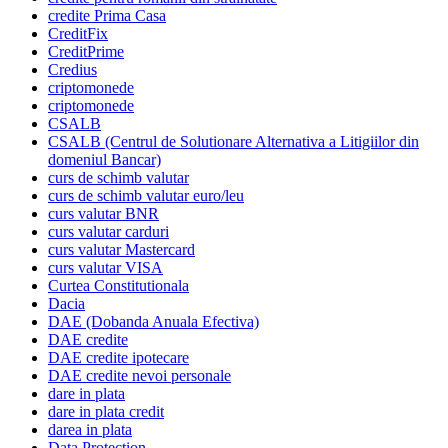
credite Prima Casa
CreditFix
CreditPrime
Credius
criptomonede
criptomonede
CSALB
CSALB (Centrul de Solutionare Alternativa a Litigiilor din
domeniul Bancar)
curs de schimb valutar
curs de schimb valutar euro/leu
curs valutar BNR
curs valutar carduri
curs valutar Mastercard
curs valutar VISA
Curtea Constitutionala
Dacia
DAE (Dobanda Anuala Efectiva)
DAE credite
DAE credite ipotecare
DAE credite nevoi personale
dare in plata
dare in plata credit
darea in plata
Data Protection