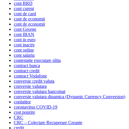
cont BRD
cont curent
cont de card
cont de economii
cont de economii
cont George
cont IBAN
cont in euro
cont inactiv
cont online
cont salariu
contestatie executare silita
contract banca
contract credit
contract Vodafone
conversie credit valuta
conversie valutara
conversie valutara bancomat
conversie valutara dinamica (Dynamic Currency Conversion)
coplatitor
coronavirus COVID-19
cost poprire
CRC
CRC – Colectare Recuperare Creante
credit