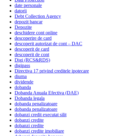
date personale
datorii
Debt Collection Agency
depozit bancar
Depozite
deschidere cont online
descoperire de card
descoperit autorizat de cont – DAC
descoperit de card
descoperit de cont
Digi (RCS&RDS)
digipass
Directiva 17 privind creditele ipotecare
diurna
dividende
dobanda
Dobanda Anuala Efectiva (DAE)
Dobanda legala
dobanda penalizatoare
dobanda penalizatoare
dobanzi credit executat silit
dobanzi credite
dobanzi credite
dobanzi credite imobiliare