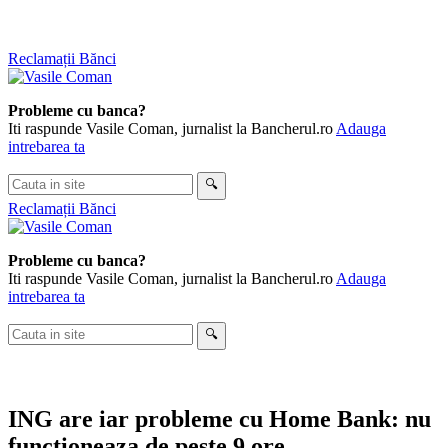
Skip
Reclamații Bănci
to
content
Probleme cu banca?
Iti raspunde Vasile Coman, jurnalist la Bancherul.ro
Adauga
intrebarea ta
Cauta
🔍
in
Reclamații Bănci
site
Probleme cu banca?
Iti raspunde Vasile Coman, jurnalist la Bancherul.ro
Adauga
intrebarea ta
Cauta
🔍
in
site
ING are iar probleme cu Home Bank: nu
functioneaza de peste 9 ore