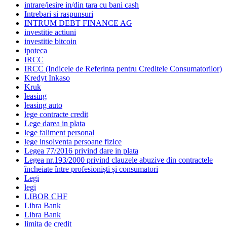
intrare/iesire in/din tara cu bani cash
Intrebari si raspunsuri
INTRUM DEBT FINANCE AG
investitie actiuni
investitie bitcoin
ipoteca
IRCC
IRCC (Indicele de Referinta pentru Creditele Consumatorilor)
Kredyt Inkaso
Kruk
leasing
leasing auto
lege contracte credit
Lege darea in plata
lege faliment personal
lege insolventa persoane fizice
Legea 77/2016 privind dare in plata
Legea nr.193/2000 privind clauzele abuzive din contractele
încheiate între profesioniști și consumatori
Legi
legi
LIBOR CHF
Libra Bank
Libra Bank
limita de credit