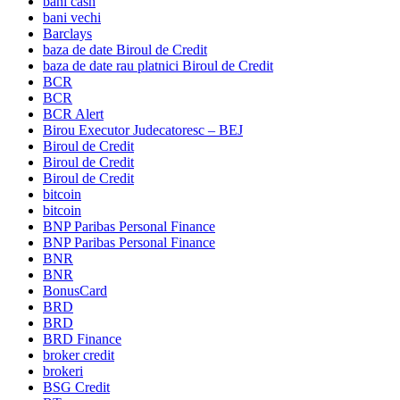
bani cash
bani vechi
Barclays
baza de date Biroul de Credit
baza de date rau platnici Biroul de Credit
BCR
BCR
BCR Alert
Birou Executor Judecatoresc – BEJ
Biroul de Credit
Biroul de Credit
Biroul de Credit
bitcoin
bitcoin
BNP Paribas Personal Finance
BNP Paribas Personal Finance
BNR
BNR
BonusCard
BRD
BRD
BRD Finance
broker credit
brokeri
BSG Credit