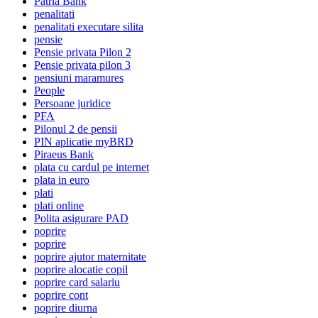
Patria Bank
penalitati
penalitati executare silita
pensie
Pensie privata Pilon 2
Pensie privata pilon 3
pensiuni maramures
People
Persoane juridice
PFA
Pilonul 2 de pensii
PIN aplicatie myBRD
Piraeus Bank
plata cu cardul pe internet
plata in euro
plati
plati online
Polita asigurare PAD
poprire
poprire
poprire ajutor maternitate
poprire alocatie copil
poprire card salariu
poprire cont
poprire diurna