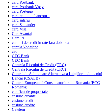
card Postbank
card Postbank Vpay
card Postepay
card retinut in bancomat
card salariu
card Santander
card Visa
CardAvantaj
Carduri
carduri de credit in rate fara dobanda
cartela Vodafone
cec
CEC Bank
CEC Bank
Centrala Riscului de Credit (CRC)
Centrala Riscului de Credit (CRC)
Centrul de Solutionare Alternativa a Litigiilor in domeniul
Bancar (CSALB)
Centrul European al Consumatorilor din Romania (ECC
Romania)
certificat de proprietate
cesiune creante
cesiune credit
cesiune credite
Cetelem