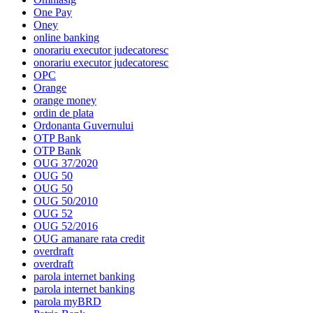
One Pay
Oney
online banking
onorariu executor judecatoresc
onorariu executor judecatoresc
OPC
Orange
orange money
ordin de plata
Ordonanta Guvernului
OTP Bank
OTP Bank
OUG 37/2020
OUG 50
OUG 50
OUG 50/2010
OUG 52
OUG 52/2016
OUG amanare rata credit
overdraft
overdraft
parola internet banking
parola internet banking
parola myBRD