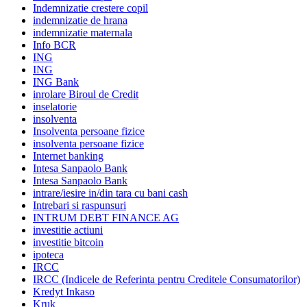
Indemnizatie crestere copil
indemnizatie de hrana
indemnizatie maternala
Info BCR
ING
ING
ING Bank
inrolare Biroul de Credit
inselatorie
insolventa
Insolventa persoane fizice
insolventa persoane fizice
Internet banking
Intesa Sanpaolo Bank
Intesa Sanpaolo Bank
intrare/iesire in/din tara cu bani cash
Intrebari si raspunsuri
INTRUM DEBT FINANCE AG
investitie actiuni
investitie bitcoin
ipoteca
IRCC
IRCC (Indicele de Referinta pentru Creditele Consumatorilor)
Kredyt Inkaso
Kruk