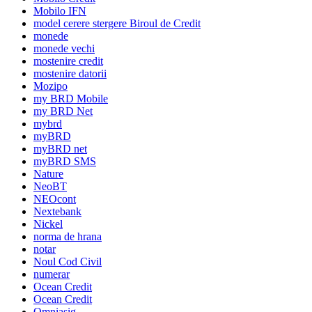
Mobilo IFN
model cerere stergere Biroul de Credit
monede
monede vechi
mostenire credit
mostenire datorii
Mozipo
my BRD Mobile
my BRD Net
mybrd
myBRD
myBRD net
myBRD SMS
Nature
NeoBT
NEOcont
Nextebank
Nickel
norma de hrana
notar
Noul Cod Civil
numerar
Ocean Credit
Ocean Credit
Omniasig