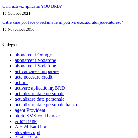
Cum activez aplicatia YOU BRD?
16 October 2021
Catre cine pot face o reclamatie impotriva executorului judecatoresc?
16 November 2016
Categorii
abonament Orange
abonament Vodafone
abonament Vodafone
act vanzare-cumparare
acte necesare credit
actiuni
activare aplicatie myBRD
actualizare date personale
actualizare date personale
actualizare date personale banca
agent Provident
alerte SMS cont bancar
Alior Bank
Alo 24 Banking
alocatie copil
Alpha Bank