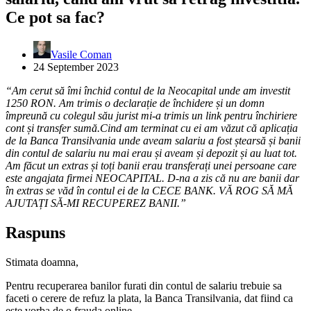
Ce pot sa fac?
Vasile Coman
24 September 2023
“Am cerut să îmi închid contul de la Neocapital unde am investit
1250 RON. Am trimis o declarație de închidere și un domn
împreună cu colegul său jurist mi-a trimis un link pentru închiriere
cont și transfer sumă.Cind am terminat cu ei am văzut că aplicația
de la Banca Transilvania unde aveam salariu a fost ștearsă și banii
din contul de salariu nu mai erau și aveam și depozit și au luat tot.
Am făcut un extras și toți banii erau transferați unei persoane care
este angajata firmei NEOCAPITAL. D-na a zis că nu are banii dar
în extras se văd în contul ei de la CECE BANK. VĂ ROG SĂ MĂ
AJUTAȚI SĂ-MI RECUPEREZ BANII.”
Raspuns
Stimata doamna,
Pentru recuperarea banilor furati din contul de salariu trebuie sa
faceti o cerere de refuz la plata, la Banca Transilvania, dat fiind ca
este vorba de o frauda online.