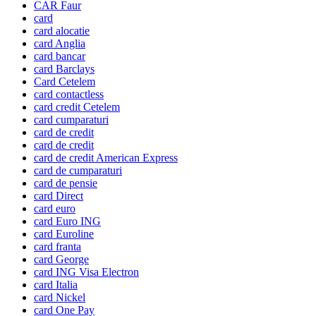
CAR Faur
card
card alocatie
card Anglia
card bancar
card Barclays
Card Cetelem
card contactless
card credit Cetelem
card cumparaturi
card de credit
card de credit
card de credit American Express
card de cumparaturi
card de pensie
card Direct
card euro
card Euro ING
card Euroline
card franta
card George
card ING Visa Electron
card Italia
card Nickel
card One Pay