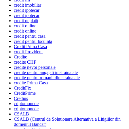
credit imobiliar
credit ipotecar
credit ipotecar
credit neplatit
credit online
credit online
credit pentru casa
credit pentru locuinta
Credit Prima Casa
credit Provident
Credite
credite CHF
credite nevoi personale
credite pentru angajati in strainatate
credite pentru romanii din strainatate
credite Prima Casa
CreditFix
CreditPrime
Credius
criptomonede
criptomonede
CSALB
CSALB (Centrul de Solutionare Alternativa a Litigiilor din
domeniul Bancar)