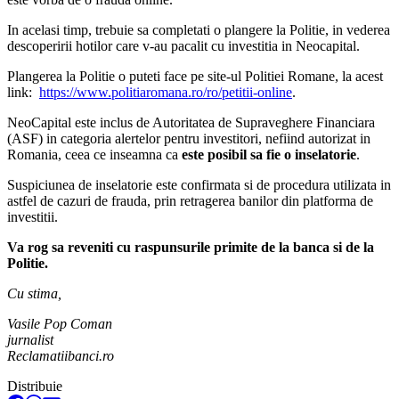
In acelasi timp, trebuie sa completati o plangere la Politie, in vederea
descoperirii hotilor care v-au pacalit cu investitia in Neocapital.
Plangerea la Politie o puteti face pe site-ul Politiei Romane, la acest
link:
https://www.politiaromana.ro/ro/petitii-online
.
NeoCapital este inclus de Autoritatea de Supraveghere Financiara
(ASF) in categoria alertelor pentru investitori, nefiind autorizat in
Romania, ceea ce inseamna ca
este posibil sa fie o inselatorie
.
Suspiciunea de inselatorie este confirmata si de procedura utilizata in
astfel de cazuri de frauda, prin retragerea banilor din platforma de
investitii.
Va rog sa reveniti cu raspunsurile primite de la banca si de la
Politie.
Cu stima,
Vasile Pop Coman
jurnalist
Reclamatiibanci.ro
Distribuie