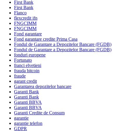
First Bank
First Bank
Flanco
flexcredit ifn
FNGCIMM
FNGCIMM
Fond garantare
Fond garantare credite Prima Casa
Fondul de Garantare a Depozitelor Bancare (FGDB)
Fondul de Garantare a Depozitelor Bancare (FGDB)
fonduri europene
Fortunato
franci elvetieni
frauda bitcoin
fraude
garant credit
Garantarea depozitelor bancare
Garanti Bank
Garanti Bank
Garanti BBVA
Garanti BBVA
Garanti Credite de Consum
garantie
garantie telefon
GDPR