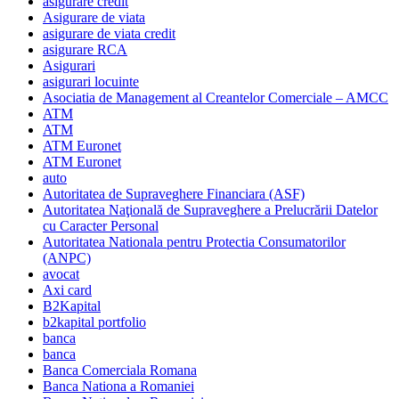
asigurare credit
Asigurare de viata
asigurare de viata credit
asigurare RCA
Asigurari
asigurari locuinte
Asociatia de Management al Creantelor Comerciale – AMCC
ATM
ATM
ATM Euronet
ATM Euronet
auto
Autoritatea de Supraveghere Financiara (ASF)
Autoritatea Naţională de Supraveghere a Prelucrării Datelor
cu Caracter Personal
Autoritatea Nationala pentru Protectia Consumatorilor
(ANPC)
avocat
Axi card
B2Kapital
b2kapital portfolio
banca
banca
Banca Comerciala Romana
Banca Nationa a Romaniei