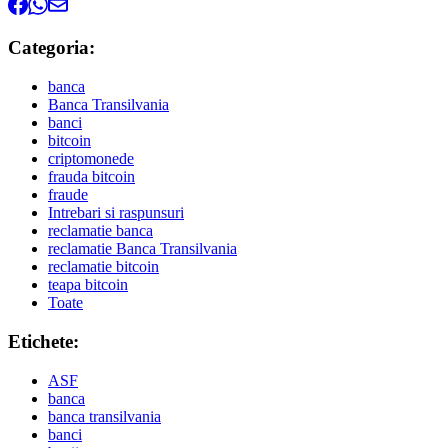
Categoria:
banca
Banca Transilvania
banci
bitcoin
criptomonede
frauda bitcoin
fraude
Intrebari si raspunsuri
reclamatie banca
reclamatie Banca Transilvania
reclamatie bitcoin
teapa bitcoin
Toate
Etichete:
ASF
banca
banca transilvania
banci