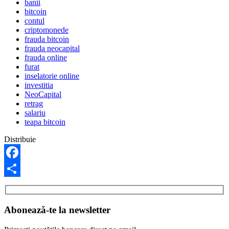
banii
bitcoin
contul
criptomonede
frauda bitcoin
frauda neocapital
frauda online
furat
inselatorie online
investitia
NeoCapital
retrag
salariu
teapa bitcoin
Distribuie
Facebook
Share
Abonează-te la newsletter