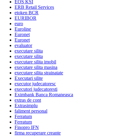
EOS KSI
ERB Retail Services
etoken BCR
EURIBOR
euro
Euroline
Euronet
Euronet
evaluator
executare silita
executare silita
executare silita imobil
executare silita masina
executare silita strainatate
Executari silite
executor judecatoresc
executori judecatoresti
Eximbank Banca Romaneasca
extras de cont
Extrasimplu
faliment personal
Ferratum
Ferratum
Finopro IFN
firma recuperare creante