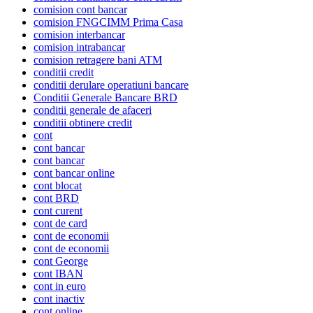
comision cont bancar
comision FNGCIMM Prima Casa
comision interbancar
comision intrabancar
comision retragere bani ATM
conditii credit
conditii derulare operatiuni bancare
Conditii Generale Bancare BRD
conditii generale de afaceri
conditii obtinere credit
cont
cont bancar
cont bancar
cont bancar online
cont blocat
cont BRD
cont curent
cont de card
cont de economii
cont de economii
cont George
cont IBAN
cont in euro
cont inactiv
cont online