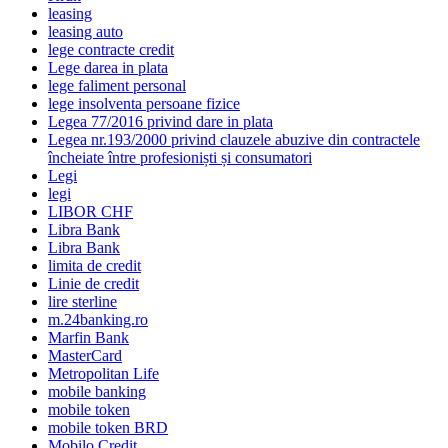
leasing
leasing auto
lege contracte credit
Lege darea in plata
lege faliment personal
lege insolventa persoane fizice
Legea 77/2016 privind dare in plata
Legea nr.193/2000 privind clauzele abuzive din contractele
încheiate între profesioniști și consumatori
Legi
legi
LIBOR CHF
Libra Bank
Libra Bank
limita de credit
Linie de credit
lire sterline
m.24banking.ro
Marfin Bank
MasterCard
Metropolitan Life
mobile banking
mobile token
mobile token BRD
Mobilo Credit