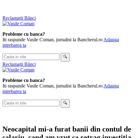
Skip
Reclamații Bănci
to
content
Probleme cu banca?
Iti raspunde Vasile Coman, jurnalist la Bancherul.ro
Adauga
intrebarea ta
Cauta
🔍
in
Reclamații Bănci
site
Probleme cu banca?
Iti raspunde Vasile Coman, jurnalist la Bancherul.ro
Adauga
intrebarea ta
Cauta
🔍
in
site
Neocapital mi-a furat banii din contul de
salariu, cand am vrut sa retrag investitia.