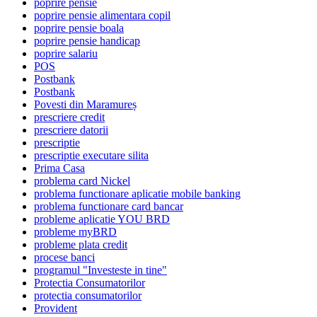
poprire pensie
poprire pensie alimentara copil
poprire pensie boala
poprire pensie handicap
poprire salariu
POS
Postbank
Postbank
Povesti din Maramureș
prescriere credit
prescriere datorii
prescriptie
prescriptie executare silita
Prima Casa
problema card Nickel
problema functionare aplicatie mobile banking
problema functionare card bancar
probleme aplicatie YOU BRD
probleme myBRD
probleme plata credit
procese banci
programul "Investeste in tine"
Protectia Consumatorilor
protectia consumatorilor
Provident