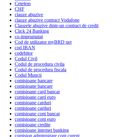
Cetelem
CHF
clauze abuzive
clauze abuzive contract Vodafone
Clauzele abuzive dintr-un contract de credit
Click 24 Banking
co-imprumutat
Cod de utilizator myBRD net
cod IBAN
codebitor
Codul Civil
Codul de procedura civila
Codul de procedura fiscala
Codul Muncii
comisioane bancare
comisioane bancare
comisioane card bancar
comisioane card euro
comisioane carduri
comisioane carduri
comisioane cont bancar
comisioane cont euro
comisioane credite
comisioane internet banking
comision administrare cont curent