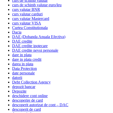
curs de schimb valutar
curs de schimb valutar euro/leu
curs valutar BNR
curs valutar carduri
curs valutar Mastercard
curs valutar VISA
Curtea Constitutionala
Dacia
DAE (Dobanda Anuala Efectiva)
DAE credite
DAE credite ipotecare
DAE credite nevoi personale
dare in plata
dare in plata credit
darea in plata
Data Protection
date personale
datorii
Debt Collection Agency
depozit bancar
Depozite
deschidere cont online
descoperire de card
descoperit autorizat de cont – DAC
descoperit de card