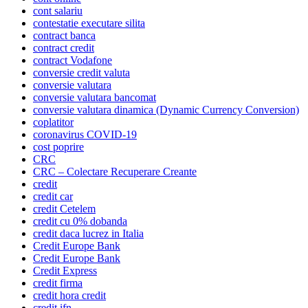
cont salariu
contestatie executare silita
contract banca
contract credit
contract Vodafone
conversie credit valuta
conversie valutara
conversie valutara bancomat
conversie valutara dinamica (Dynamic Currency Conversion)
coplatitor
coronavirus COVID-19
cost poprire
CRC
CRC – Colectare Recuperare Creante
credit
credit car
credit Cetelem
credit cu 0% dobanda
credit daca lucrez in Italia
Credit Europe Bank
Credit Europe Bank
Credit Express
credit firma
credit hora credit
credit ifn