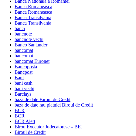
Banca Nationala a Romaniei
Banca Romaneasca
Banca Romaneasca
Banca Transilvania
Banca Transilvania
banci
bancnote
bancnote vechi
Banco Santander
bancomat
bancomat
bancomat Euronet
Bancoposta
Bancpost
Bani
bani cash
bani vechi
Barclays
baza de date Biroul de Credit
baza de date rau platnici Biroul de Credit
BCR
BCR
BCR Alert
Birou Executor Judecatoresc – BEJ
Biroul de Credit