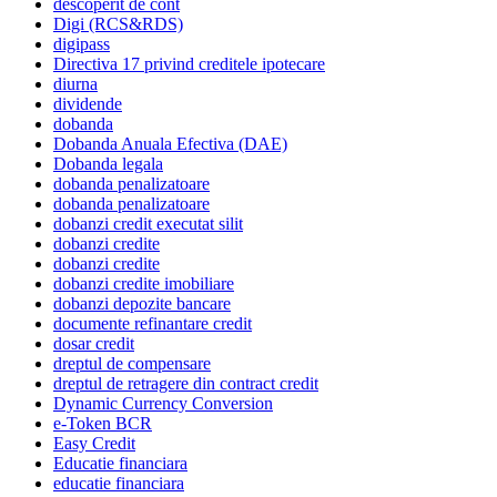
descoperit de cont
Digi (RCS&RDS)
digipass
Directiva 17 privind creditele ipotecare
diurna
dividende
dobanda
Dobanda Anuala Efectiva (DAE)
Dobanda legala
dobanda penalizatoare
dobanda penalizatoare
dobanzi credit executat silit
dobanzi credite
dobanzi credite
dobanzi credite imobiliare
dobanzi depozite bancare
documente refinantare credit
dosar credit
dreptul de compensare
dreptul de retragere din contract credit
Dynamic Currency Conversion
e-Token BCR
Easy Credit
Educatie financiara
educatie financiara