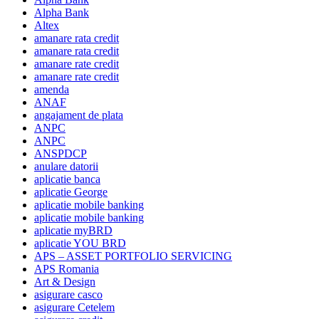
Alpha Bank
Altex
amanare rata credit
amanare rata credit
amanare rate credit
amanare rate credit
amenda
ANAF
angajament de plata
ANPC
ANPC
ANSPDCP
anulare datorii
aplicatie banca
aplicatie George
aplicatie mobile banking
aplicatie mobile banking
aplicatie myBRD
aplicatie YOU BRD
APS – ASSET PORTFOLIO SERVICING
APS Romania
Art & Design
asigurare casco
asigurare Cetelem