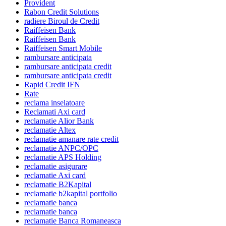
Provident
Rabon Credit Solutions
radiere Biroul de Credit
Raiffeisen Bank
Raiffeisen Bank
Raiffeisen Smart Mobile
rambursare anticipata
rambursare anticipata credit
rambursare anticipata credit
Rapid Credit IFN
Rate
reclama inselatoare
Reclamati Axi card
reclamatie Alior Bank
reclamatie Altex
reclamatie amanare rate credit
reclamatie ANPC/OPC
reclamatie APS Holding
reclamatie asigurare
reclamatie Axi card
reclamatie B2Kapital
reclamatie b2kapital portfolio
reclamatie banca
reclamatie banca
reclamatie Banca Romaneasca