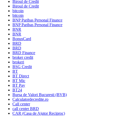
Biroul de Credit
Biroul de Credit
bitcoin
bitcoin
BNP Paribas Personal Finance
BNP Paribas Personal Finance
BNR
BNR
BonusCard
BRD
BRD
BRD Finance
broker credit
brokeri
BSG Credit
BT
BT Direct
BT Mic
BT Pay
BT24
Bursa de Valori Bucuresti (BVB)
Calculatordecredite.ro
Call center
call center BRD
CAR (Casa de Ajutor Reciproc)