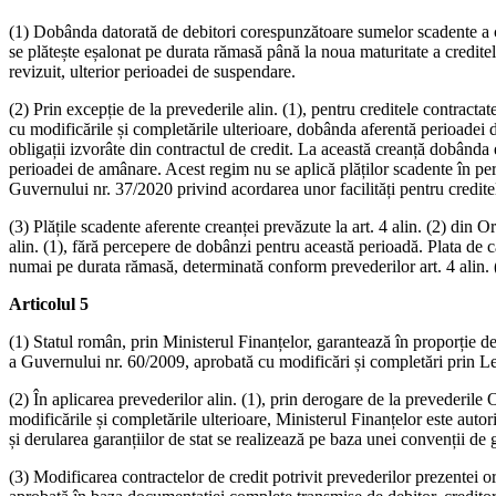
(1) Dobânda datorată de debitori corespunzătoare sumelor scadente a căro
se plătește eșalonat pe durata rămasă până la noua maturitate a credite
revizuit, ulterior perioadei de suspendare.
(2) Prin excepție de la prevederile alin. (1), pentru creditele contrac
cu modificările și completările ulterioare, dobânda aferentă perioadei d
obligații izvorâte din contractul de credit. La această creanță dobânda 
perioadei de amânare. Acest regim nu se aplică plăților scadente în per
Guvernului nr. 37/2020 privind acordarea unor facilități pentru creditele
(3) Plățile scadente aferente creanței prevăzute la art. 4 alin. (2) din
alin. (1), fără percepere de dobânzi pentru această perioadă. Plata de 
numai pe durata rămasă, determinată conform prevederilor art. 4 alin. 
Articolul 5
(1) Statul român, prin Ministerul Finanțelor, garantează în proporție de
a Guvernului nr. 60/2009, aprobată cu modificări și completări prin Le
(2) În aplicarea prevederilor alin. (1), prin derogare de la prevederil
modificările și completările ulterioare, Ministerul Finanțelor este auto
și derularea garanțiilor de stat se realizează pe baza unei convenții de
(3) Modificarea contractelor de credit potrivit prevederilor prezentei or