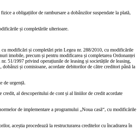
ne fizice a obligațiilor de rambursare a dobânzilor suspendate la plată,
odificările și completările ulterioare.
 cu modificări și completări prin Legea nr. 288/2010, cu modificările
bunuri imobile, precum și pentru modificarea și completarea Ordonanței
r. 51/1997 privind operațiunile de leasing și societățile de leasing,
l, dobânzi și comisioane, acordate debitorilor de către creditori până la
țe de urgență.
credit, al descoperitului de cont și al liniilor de credit acordate
a normelor de implementare a programului „Noua casă“, cu modificările
rilor, aceștia procedează la restructurarea creditelor cu încadrarea în