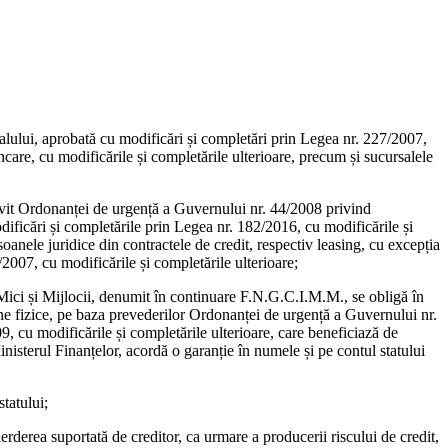
pitalului, aprobată cu modificări și completări prin Legea nr. 227/2007,
bancare, cu modificările și completările ulterioare, precum și sucursalele
otrivit Ordonanței de urgență a Guvernului nr. 44/2008 privind
odificări și completările prin Legea nr. 182/2016, cu modificările și
rsoanele juridice din contractele de credit, respectiv leasing, cu excepția
2007, cu modificările și completările ulterioare;
 Mici și Mijlocii, denumit în continuare F.N.G.C.I.M.M., se obligă în
ane fizice, pe baza prevederilor Ordonanței de urgență a Guvernului nr.
 cu modificările și completările ulterioare, care beneficiază de
nisterul Finanțelor, acordă o garanție în numele și pe contul statului
tatului;
rderea suportată de creditor, ca urmare a producerii riscului de credit,