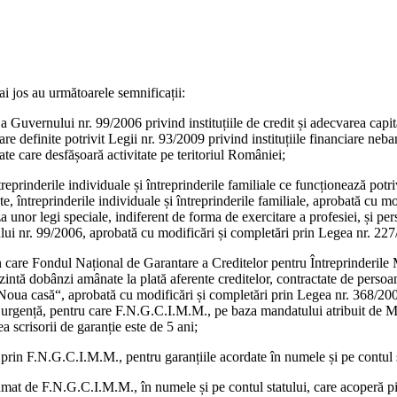
ai jos au următoarele semnificații:
ță a Guvernului nr. 99/2006 privind instituțiile de credit și adecvarea ca
care definite potrivit Legii nr. 93/2009 privind instituțiile financiare ne
ătate care desfășoară activitate pe teritoriul României;
întreprinderile individuale și întreprinderile familiale ce funcționează p
e, întreprinderile individuale și întreprinderile familiale, aprobată cu m
aza unor legi speciale, indiferent de forma de exercitare a profesiei, și pe
ului nr. 99/2006, aprobată cu modificări și completări prin Legea nr. 227/
in care Fondul Național de Garantare a Creditelor pentru Întreprinderile
ezintă dobânzi amânate la plată aferente creditelor, contractate de perso
ua casă“, aprobată cu modificări și completări prin Legea nr. 368/2009,
de urgență, pentru care F.N.G.C.I.M.M., pe baza mandatului atribuit de Mi
ea scrisorii de garanție este de 5 ani;
t prin F.N.G.C.I.M.M., pentru garanțiile acordate în numele și pe contul s
umat de F.N.G.C.I.M.M., în numele și pe contul statului, care acoperă pie