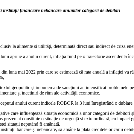
i instituții financiare nebancare anumitor categorii de debitori
lusiv la alimente și utilități, determinată direct sau indirect de criza en
 lunii aprilie a anului curent, inflația fiind pe o traiectorie ascendentă 
in luna mai 2022 prin care se estimează că rata anuală a inflației va ră
6%,
extul geopolitic și impunerea de sancțiuni au intensificat problemele pe l
imentare și încetiniri de ritm ale activității economice,
începutul anului curent indicele ROBOR la 3 luni înregistrând o dublare
egative care influențează situația economică a unor categorii de debitori 
us prezentat constituie o situație de urgență și extraordinară, cu impact g
tei situații neputând fi amânată,
nstituții bancare și nebancare, să amâne la plată creditele oricărui debito