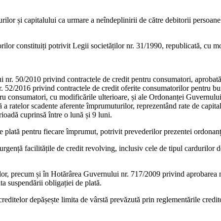
iturilor și capitalului ca urmare a neîndeplinirii de către debitorii persoa
torilor constituiți potrivit Legii societăților nr. 31/1990, republicată, cu m
 nr. 50/2010 privind contractele de credit pentru consumatori, aprobată
nr. 52/2016 privind contractele de credit oferite consumatorilor pentru 
u consumatori, cu modificările ulterioare, și ale Ordonanței Guvernului n
tă a ratelor scadente aferente împrumuturilor, reprezentând rate de capita
ioadă cuprinsă între o lună și 9 luni.
de plată pentru fiecare împrumut, potrivit prevederilor prezentei ordonan
ență facilitățile de credit revolving, inclusiv cele de tipul cardurilor de 
rilor, precum și în Hotărârea Guvernului nr. 717/2009 privind aprobare
ta suspendării obligației de plată.
creditelor depășește limita de vârstă prevăzută prin reglementările credito