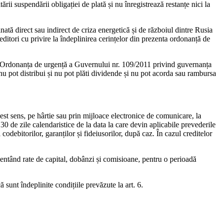
tării suspendării obligației de plată și nu înregistrează restanțe nici la
nată direct sau indirect de criza energetică și de războiul dintre Rusia
editori cu privire la îndeplinirea cerințelor din prezenta ordonanță de
te în Ordonanța de urgență a Guvernului nr. 109/2011 privind guvernanța
 nu pot distribui și nu pot plăti dividende și nu pot acorda sau rambursa
cest sens, pe hârtie sau prin mijloace electronice de comunicare, la
 30 de zile calendaristice de la data la care devin aplicabile prevederile
codebitorilor, garanților și fideiusorilor, după caz. În cazul creditelor
zentând rate de capital, dobânzi și comisioane, pentru o perioadă
ă sunt îndeplinite condițiile prevăzute la art. 6.