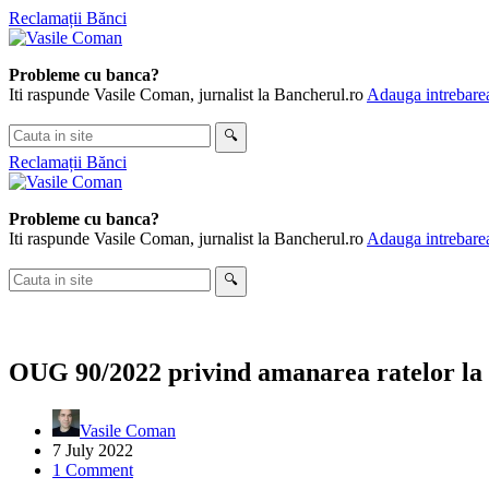
Skip
Reclamații Bănci
to
content
Probleme cu banca?
Iti raspunde Vasile Coman, jurnalist la Bancherul.ro
Adauga intrebarea
Cauta
🔍
in
Reclamații Bănci
site
Probleme cu banca?
Iti raspunde Vasile Coman, jurnalist la Bancherul.ro
Adauga intrebarea
Cauta
🔍
in
site
OUG 90/2022 privind amanarea ratelor la 
Vasile Coman
7 July 2022
1 Comment