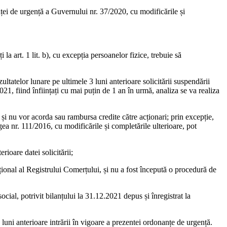
anței de urgență a Guvernului nr. 37/2020, cu modificările și
 la art. 1 lit. b), cu excepția persoanelor fizice, trebuie să
ltatelor lunare pe ultimele 3 luni anterioare solicitării suspendării
021, fiind înființați cu mai puțin de 1 an în urmă, analiza se va realiza
ă și nu vor acorda sau rambursa credite către acționari; prin excepție,
a nr. 111/2016, cu modificările și completările ulterioare, pot
rioare datei solicitării;
ațional al Registrului Comerțului, și nu a fost începută o procedură de
ocial, potrivit bilanțului la 31.12.2021 depus și înregistrat la
3 luni anterioare intrării în vigoare a prezentei ordonanțe de urgență.