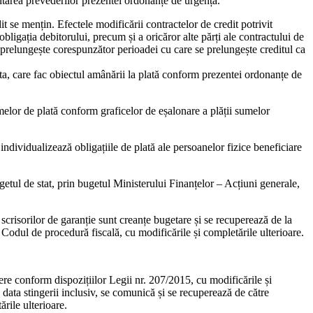
ntarea prevederilor prezentei ordonanțe de urgență.
t se mențin. Efectele modificării contractelor de credit potrivit
bligația debitorului, precum și a oricăror alte părți ale contractului de
se prelungește corespunzător perioadei cu care se prelungește creditul ca
sta, care fac obiectul amânării la plată conform prezentei ordonanțe de
lor de plată conform graficelor de eșalonare a plății sumelor
individualizează obligațiile de plată ale persoanelor fizice beneficiare
ugetul de stat, prin bugetul Ministerului Finanțelor – Acțiuni generale,
za scrisorilor de garanție sunt creanțe bugetare și se recuperează de la
Codul de procedură fiscală, cu modificările și completările ulterioare.
iere conform dispozițiilor Legii nr. 207/2015, cu modificările și
 data stingerii inclusiv, se comunică și se recuperează de către
rile ulterioare.