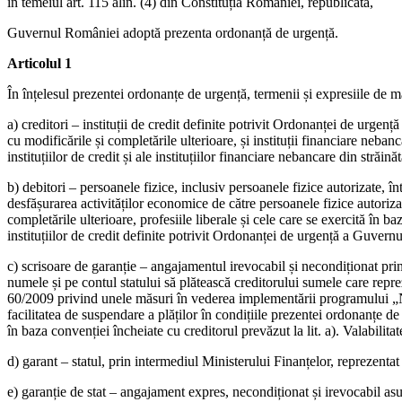
în temeiul art. 115 alin. (4) din Constituția României, republicată,
Guvernul României adoptă prezenta ordonanță de urgență.
Articolul 1
În înțelesul prezentei ordonanțe de urgență, termenii și expresiile de m
a) creditori – instituții de credit definite potrivit Ordonanței de urgen
cu modificările și completările ulterioare, și instituții financiare neban
instituțiilor de credit și ale instituțiilor financiare nebancare din străin
b) debitori – persoanele fizice, inclusiv persoanele fizice autorizate, 
desfășurarea activităților economice de către persoanele fizice autorizat
completările ulterioare, profesiile liberale și cele care se exercită în b
instituțiilor de credit definite potrivit Ordonanței de urgență a Guvern
c) scrisoare de garanție – angajamentul irevocabil și necondiționat pr
numele și pe contul statului să plătească creditorului sumele care repr
60/2009 privind unele măsuri în vederea implementării programului „No
facilitatea de suspendare a plăților în condițiile prezentei ordonanțe 
în baza convenției încheiate cu creditorul prevăzut la lit. a). Valabilitat
d) garant – statul, prin intermediul Ministerului Finanțelor, reprezenta
e) garanție de stat – angajament expres, necondiționat și irevocabil as