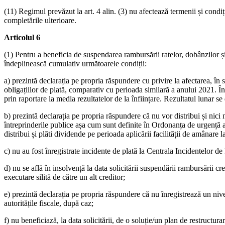
(11) Regimul prevăzut la art. 4 alin. (3) nu afectează termenii și condiț
completările ulterioare.
Articolul 6
(1) Pentru a beneficia de suspendarea rambursării ratelor, dobânzilor și co
îndeplinească cumulativ următoarele condiții:
a) prezintă declarația pe propria răspundere cu privire la afectarea, în
obligațiilor de plată, comparativ cu perioada similară a anului 2021. În 
prin raportare la media rezultatelor de la înființare. Rezultatul lunar s
b) prezintă declarația pe propria răspundere că nu vor distribui și nici 
întreprinderile publice așa cum sunt definite în Ordonanța de urgență a
distribui și plăti dividende pe perioada aplicării facilității de amânare la
c) nu au fost înregistrate incidente de plată la Centrala Incidentelor de P
d) nu se află în insolvență la data solicitării suspendării rambursării 
executare silită de către un alt creditor;
e) prezintă declarația pe propria răspundere că nu înregistrează un nivel
autoritățile fiscale, după caz;
f) nu beneficiază, la data solicitării, de o soluție/un plan de restructur