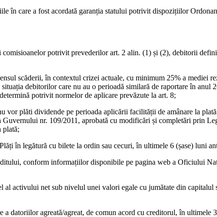
iile în care a fost acordată garanția statului potrivit dispozițiilor Ordon
misioanelor potrivit prevederilor art. 2 alin. (1) și (2), debitorii definiți
 sensul scăderii, în contextul crizei actuale, cu minimum 25% a mediei rezu
situația debitorilor care nu au o perioadă similară de raportare în anul 2
e determină potrivit normelor de aplicare prevăzute la art. 8;
nu vor plăti dividende pe perioada aplicării facilității de amânare la plat
 Guvernului nr. 109/2011, aprobată cu modificări și completări prin Lege
 plată;
lăți în legătură cu bilete la ordin sau cecuri, în ultimele 6 (șase) luni ante
creditului, conform informațiilor disponibile pe pagina web a Oficiului N
 al activului net sub nivelul unei valori egale cu jumătate din capitalul s
are a datoriilor agreată/agreat, de comun acord cu creditorul, în ultimele 