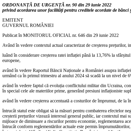
ORDONANȚĂ DE URGENȚĂ nr. 90 din 29 iunie 2022
privind acordarea unor facilități pentru creditele acordate de bănci ș
EMITENT
GUVERNUL ROMÂNIEI
Publicat în MONITORUL OFICIAL nr. 646 din 29 iunie 2022
Având în vedere contextul actual caracterizat de creșterea prețurilor, inc
luând în considerare creșterea ratei inflației până la 13,76% la sfârșitul
europene,
având în vedere Raportul Băncii Naționale a României asupra inflației d
urmând ca în primul trimestru al anului 2024 să scadă la un nivel de 
având în vedere faptul că evoluția conflictului militar din Ucraina, cont
în special cele ale materiilor prime, generând presiuni inflaționiste supl
având în vedere creșterea accentuată a costurilor de împrumut, de la 
întrucât statul este obligat să ia măsuri pentru combaterea efectelor n
creșterii prețurilor vizează interesul general public, iar contextul mai s
mijloace de diminuare a riscurilor pentru economie, reglementarea aces
întrucât conform reglementărilor actuale este permis împrumutătorilor, i