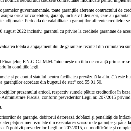
ul notifică debitorului clauzele contractuale modificate pentru impleme
programelor guvernamentale, toate garanțiile aferente contractului de credi
asupra oricăror codebitori, garanți, inclusiv fideiusori, care au garantat o
te adiționale. Perioada de valabilitate a garanțiilor aferente creditelor 
0 august 2022 inclusiv, garantul cu privire la creditele garantate de ace
loarea totală a angajamentului de garantare rezultat din cumularea sume
l Finanțelor, F.N.G.C.I.M.M. întocmește un titlu de creanță prin care se 
riu în condițiile legii.
ele și pe contul statului pentru facilitatea prevăzută la alin. (1) este b
ea garanțiilor acordate din bugetul de stat“ cod 55.01.50.
spozițiilor prezentului articol, respectiv sumele plătite creditorilor în ba
e Administrare Fiscală, conform prevederilor Legii nr. 207/2015 privind 
t.
crisorilor de garanție, debitorul datorează dobânzi și penalități de întârz
atei plății sumei rezultate din executarea scrisorii de garanție și până la
ală potrivit prevederilor Legii nr. 207/2015, cu modificările și completă