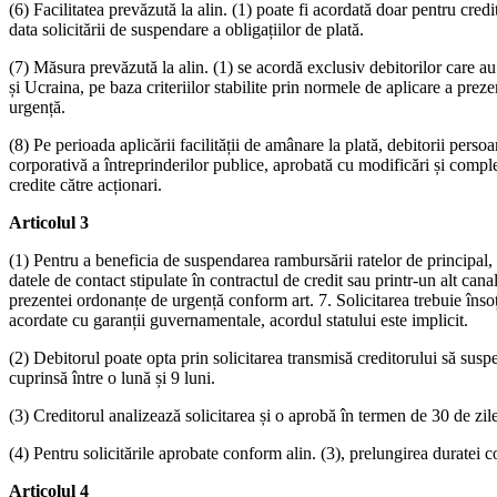
(6) Facilitatea prevăzută la alin. (1) poate fi acordată doar pentru credit
data solicitării de suspendare a obligațiilor de plată.
(7) Măsura prevăzută la alin. (1) se acordă exclusiv debitorilor care au 
și Ucraina, pe baza criteriilor stabilite prin normele de aplicare a pre
urgență.
(8) Pe perioada aplicării facilității de amânare la plată, debitorii pe
corporativă a întreprinderilor publice, aprobată cu modificări și comple
credite către acționari.
Articolul 3
(1) Pentru a beneficia de suspendarea rambursării ratelor de principal, d
datele de contact stipulate în contractul de credit sau printr-un alt cana
prezentei ordonanțe de urgență conform art. 7. Solicitarea trebuie însoți
acordate cu garanții guvernamentale, acordul statului este implicit.
(2) Debitorul poate opta prin solicitarea transmisă creditorului să sus
cuprinsă între o lună și 9 luni.
(3) Creditorul analizează solicitarea și o aprobă în termen de 30 de zile d
(4) Pentru solicitările aprobate conform alin. (3), prelungirea duratei c
Articolul 4