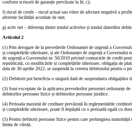
conform scrisorii de garanție prevăzute la lit. c);
f) riscul de credit – riscul actual sau viitor de afectare negativă a prof
aferente facilității acordate de stat;
g) activ net – diferența dintre totalul activelor și totalul datoriilor debi
Articolul 2
(1) Prin derogare de la prevederile Ordonanței de urgență a Guvernului
și completările ulterioare, și ale Ordonanței de urgență a Guvernului 
de urgență a Guvernului nr. 50/2010 privind contractele de credit pentr
republicată, cu modificările și completările ulterioare, obligația de pla
data de 30 aprilie 2022, se suspendă la cererea debitorului pentru o per
(2) Debitorii pot beneficia o singură dată de suspendarea obligațiilor 
(3) Sunt exceptate de la aplicarea prevederilor prezentei ordonanțe de urg
debitorilor persoane fizice și debitorilor persoane juridice.
(4) Perioada maximă de creditare prevăzută în reglementările credito
și completările ulterioare, poate fi depășită cu o perioadă egală cu dura
(5) Pentru debitorii persoane fizice pentru care prelungirea maturității 
limita de vârstă.