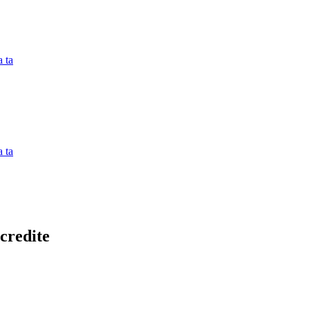
 ta
 ta
credite