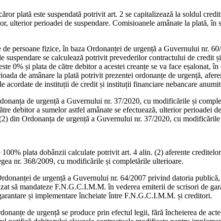
r plată este suspendată potrivit art. 2 se capitalizează la soldul creditu
lor, ulterior perioadei de suspendare. Comisioanele amânate la plată, în 
tate de persoane fizice, în baza Ordonanței de urgență a Guvernului nr. 6
e suspendare se calculează potrivit prevederilor contractului de credit și 
este 0% și plata de către debitor a acestei creanțe se va face eșalonat, î
ioada de amânare la plată potrivit prezentei ordonanțe de urgență, aferen
 acordate de instituții de credit și instituții financiare nebancare anumito
 Ordonanța de urgență a Guvernului nr. 37/2020, cu modificările și completă
către debitor a sumelor astfel amânate se efectuează, ulterior perioadei 
(2) din Ordonanța de urgență a Guvernului nr. 37/2020, cu modificările ș
 100% plata dobânzii calculate potrivit art. 4 alin. (2) aferente creditel
gea nr. 368/2009, cu modificările și completările ulterioare.
e Ordonanței de urgență a Guvernului nr. 64/2007 privind datoria publică
rizat să mandateze F.N.G.C.I.M.M. în vederea emiterii de scrisori de gara
 garantare și implementare încheiate între F.N.G.C.I.M.M. și creditori.
donanțe de urgență se produce prin efectul legii, fără încheierea de acte a