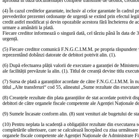
aprobată în baza documentației complete transmise de debitor, creditor
(4) În cazul creditelor garantate, inclusiv al celor garantate în cadrul 
prevederilor prezentei ordonanțe de urgență se extind prin efectul legii 
credit astfel modificat și devin opozabile acestora fără încheierea de ac
urmare a amânării la plată.
Fiecare creditor informează o singură dată, cel târziu până în data de 3
urgență.
(5) Fiecare creditor comunică F.N.G.C.I.M.M. pe propria răspundere va
reprezentând dobânzi datorate de debitori potrivit alin. (1).
(6) După efectuarea plății valorii de executare a garanției de Ministeru
ale facilității prevăzute la alin. (1). Titlul de creanță devine titlu executo
(7) Sursa de plată a garanțiilor acordate de către F.N.G.C.I.M.M. în num
titlul „Alte transferuri“ cod 55, alineatul „Sume rezultate din executar
(8) Creanțele rezultate din plata garanțiilor de stat acordate potrivit di
debitori de către organele fiscale competente ale Agenției Naționale d
(9) Sumele încasate conform alin. (8) sunt venituri ale bugetului de sta
(10) Pentru neplata la scadență a obligațiilor rezultate din executarea s
completările ulterioare, care se calculează începând cu ziua următoare d
organele fiscale competente ale Agenției Naționale de Administrare Fisc