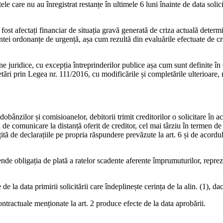
ele care nu au înregistrat restanțe în ultimele 6 luni înainte de data solici
fost afectați financiar de situația gravă generată de criza actuală determi
zentei ordonanțe de urgență, așa cum rezultă din evaluările efectuate de cr
rsoane juridice, cu excepția întreprinderilor publice așa cum sunt defini
tări prin Legea nr. 111/2016, cu modificările și completările ulterioare,
obânzilor și comisioanelor, debitorii trimit creditorilor o solicitare în a
l de comunicare la distanță oferit de creditor, cel mai târziu în termen de
tă de declarațiile pe propria răspundere prevăzute la art. 6 și de acordul 
pende obligația de plată a ratelor scadente aferente împrumuturilor, repre
e la data primirii solicitării care îndeplinește cerința de la alin. (1), dac
ontractuale menționate la art. 2 produce efecte de la data aprobării.