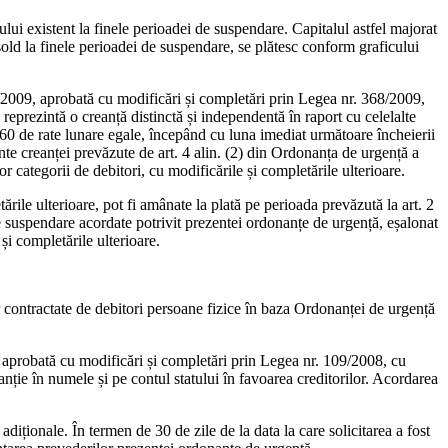
lui existent la finele perioadei de suspendare. Capitalul astfel majorat
sold la finele perioadei de suspendare, se plătesc conform graficului
0/2009, aprobată cu modificări și completări prin Legea nr. 368/2009,
reprezintă o creanță distinctă și independentă în raport cu celelalte
n 60 de rate lunare egale, începând cu luna imediat următoare încheierii
te creanței prevăzute de art. 4 alin. (2) din Ordonanța de urgență a
r categorii de debitori, cu modificările și completările ulterioare.
rile ulterioare, pot fi amânate la plată pe perioada prevăzută la art. 2
de suspendare acordate potrivit prezentei ordonanțe de urgență, eșalonat
i completările ulterioare.
or contractate de debitori persoane fizice în baza Ordonanței de urgență
, aprobată cu modificări și completări prin Legea nr. 109/2008, cu
nție în numele și pe contul statului în favoarea creditorilor. Acordarea
diționale. În termen de 30 de zile de la data la care solicitarea a fost