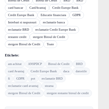
Biroul de Credit
Biroul de Credit
BRD
BRD
card bancar
CardAvantaj
Credit Europe Bank
Credit Europe Bank
Educatie financiara
GDPR
Intrebari si raspunsuri
reclamatie banca
reclamatie BRD
reclamatie Credit Europe Bank
restante credit
stergere Biroul de Credit
stergere Biroul de Credit
Toate
Etichete:
am achitat
ANSPDCP
Biroul de Credit
BRD
card Avantaj
Credit Europe Bank
daca
datoriile
fi
GDPR
pot
reclamatie BRD
reclamatie card avantaj
stearsa
stergere Biroul de Credit
stergere restante biroul de credit