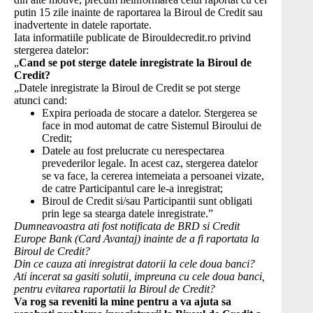
putin 15 zile inainte de raportarea la Biroul de Credit sau
inadvertente in datele raportate.
Iata informatiile publicate de Birouldecredit.ro privind
stergerea datelor:
„
Cand se pot sterge datele inregistrate la Biroul de
Credit?
„Datele inregistrate la Biroul de Credit se pot sterge
atunci cand:
Expira perioada de stocare a datelor. Stergerea se
face in mod automat de catre Sistemul Biroului de
Credit;
Datele au fost prelucrate cu nerespectarea
prevederilor legale. In acest caz, stergerea datelor
se va face, la cererea intemeiata a persoanei vizate,
de catre Participantul care le-a inregistrat;
Biroul de Credit si/sau Participantii sunt obligati
prin lege sa stearga datele inregistrate.”
Dumneavoastra ati fost notificata de BRD si Credit
Europe Bank (Card Avantaj) inainte de a fi raportata la
Biroul de Credit?
Din ce cauza ati inregistrat datorii la cele doua banci?
Ati incerat sa gasiti solutii, impreuna cu cele doua banci,
pentru evitarea raportatii la Biroul de Credit?
Va rog sa reveniti la mine pentru a va ajuta sa