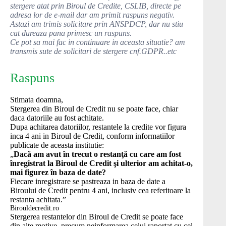
stergere atat prin Biroul de Credite, CSLIB, directe pe
adresa lor de e-mail dar am primit raspuns negativ.
Astazi am trimis solicitare prin ANSPDCP, dar nu stiu
cat dureaza pana primesc un raspuns.
Ce pot sa mai fac in continuare in aceasta situatie? am
transmis sute de solicitari de stergere cnf.GDPR..etc
Raspuns
Stimata doamna,
Stergerea din Biroul de Credit nu se poate face, chiar
daca datoriile au fost achitate.
Dupa achitarea datoriilor, restantele la credite vor figura
inca 4 ani in Biroul de Credit, conform informatiilor
publicate de aceasta institutie:
„
Dacă am avut în trecut o restanţă cu care am fost
înregistrat la Biroul de Credit şi ulterior am achitat-o,
mai figurez în baza de date?
Fiecare inregistrare se pastreaza in baza de date a
Biroului de Credit pentru 4 ani, inclusiv cea referitoare la
restanta achitata.”
Birouldecredit.ro
Stergerea restantelor din Biroul de Credit se poate face
din alte motive, precum neinformarea celui raportat cu cel