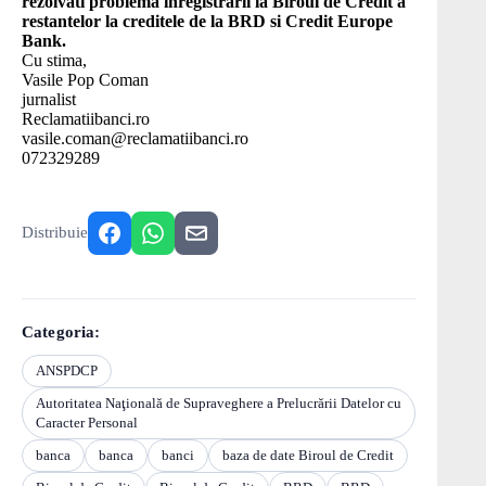
rezolvati problema inregistrarii la Biroul de Credit a
restantelor la creditele de la BRD si Credit Europe
Bank.
Cu stima,
Vasile Pop Coman
jurnalist
Reclamatiibanci.ro
vasile.coman@reclamatiibanci.ro
072329289
Distribuie
Categoria:
ANSPDCP
Autoritatea Naţională de Supraveghere a Prelucrării Datelor cu
Caracter Personal
banca
banca
banci
baza de date Biroul de Credit