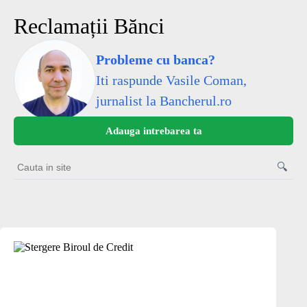
Sari
la
Reclamații Bănci
conținut
Probleme cu banca?
Iti raspunde Vasile Coman,
jurnalist la Bancherul.ro
Adauga intrebarea ta
🔍
Cauta
in
site