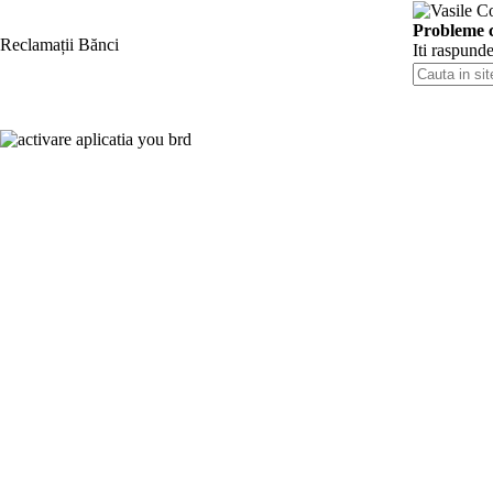
Skip
to
Probleme 
Reclamații Bănci
content
Iti raspund
Cauta
in
site