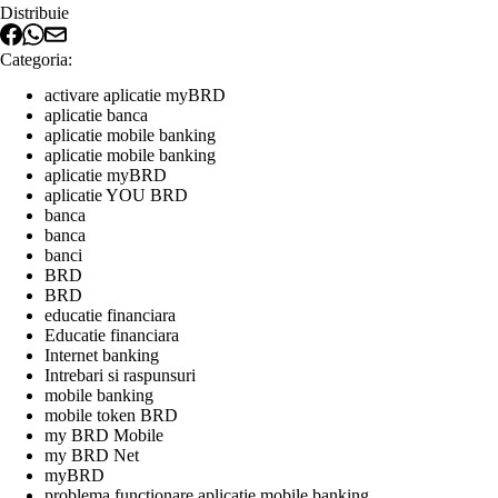
Distribuie
Categoria:
activare aplicatie myBRD
aplicatie banca
aplicatie mobile banking
aplicatie mobile banking
aplicatie myBRD
aplicatie YOU BRD
banca
banca
banci
BRD
BRD
educatie financiara
Educatie financiara
Internet banking
Intrebari si raspunsuri
mobile banking
mobile token BRD
my BRD Mobile
my BRD Net
myBRD
problema functionare aplicatie mobile banking