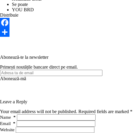
Se poate
YOU BRD
Distribuie
F
a
S
c
h
Abonează-te la newsletter
e
a
Primești noutățile bancare direct pe email.
b
r
o
e
o
k
Leave a Reply
Your email address will not be published.
Required fields are marked
*
Name
*
Email
*
Website