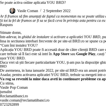
Se poate activa online aplicatia YOU BRD?
Vasile Coman
2 September 2022
Ar fi frumos să fim anunțați de faptul ca momentan nu se poate utiliza a
Și tot la fel de frumos ar fi sa se facă ceva în privința asta pentru ca
Raspuns
Stimate domn,
Intr-adevar, in
ghidul de instalare si activare a aplicatiei YOU BRD
, pu
Insa in
sectiunea intrebari frecvente
de pe site-ul BRD.ro se spune ca pen
“
Cum îmi instalez YOU?
Aplicația YOU BRD poate fi accesată doar de către clienții BRD care de
care trebuie să îl faci este să intri în
App Store
sau
Google Play
, cauți
ușor YOU BRD.
Daca vrei să știi fiecare particularitate YOU, ți-am pus la dispoziție ghid
BRD
De asemenea, in luna ianuarie 2022, pe site-ul BRD era
un anunt
potriv
Asadar, pentru activarea aplicatiei YOU BRD, trebuie sa mergeti intr-o 
Va rog sa reveniti la mine daca aveti in continuare probleme cu 
Cu stima,
Vasile Pop Coman
jurnalist
Reclamatiibanci.ro
vasile.coman@reclamatiibanci.ro
0723292899