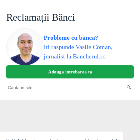
Skip
to
content
Reclamații Bănci
Probleme cu banca?
Iti raspunde Vasile Coman,
jurnalist la Bancherul.ro
Adauga intrebarea ta
🔍
Cauta
in
site