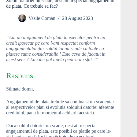
Soldul datoriei nu scade, desi am respectat angajamentul
de plata. Ce trebuie sa fac?
Vasile Coman
28 August 2023
“Am un angajament de plata la executor pentru un
credit ipotecar pe care l-am respectat conform
angajamentului,dar soldul tot nu scade cu toate ca
platesc sume considerabile ! Este ceva de facatut in
acest sens ? La cine pot apela pentru un sfat ?”
Raspuns
Stimate domn,
Angajamentul de plata trebuie sa contina si un scadentar
al respectivelor plati si evolutia soldului datoriei aferente
creditului, pana in momentul achitarii acesteia.
Daca soldul datoriei nu scade, desi ati respectat
angajamentul de plata, este posibil ca platile pe care le-
ati facut sa nu fi fost inregistrate de executorul