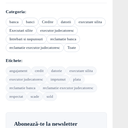
Categoria:
banca
banci
Credite
datorii
executare silita
Executari silite
executor judecatoresc
Intrebari si raspunsuri
reclamatie banca
reclamatie executor judecatoresc
Toate
Etichete:
angajament
credit
datorie
executare silita
executor judecatoresc
imprumut
plata
reclamatie banca
reclamatie executor judecatoresc
respectat
scade
sold
Abonează-te la newsletter