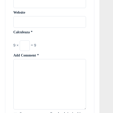
Website
Calculeaza
*
9 ×
= 9
Add Comment
*