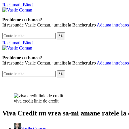
Skip
Reclamații Bănci
to
content
Probleme cu banca?
Iti raspunde Vasile Coman, jurnalist la Bancherul.ro
Adauga intrebarea
Cauta
🔍
in
Reclamații Bănci
site
Probleme cu banca?
Iti raspunde Vasile Coman, jurnalist la Bancherul.ro
Adauga intrebarea
Cauta
🔍
in
site
viva credit linie de credit
Viva Credit nu vrea sa-mi amane ratele la 
Vasile Coman