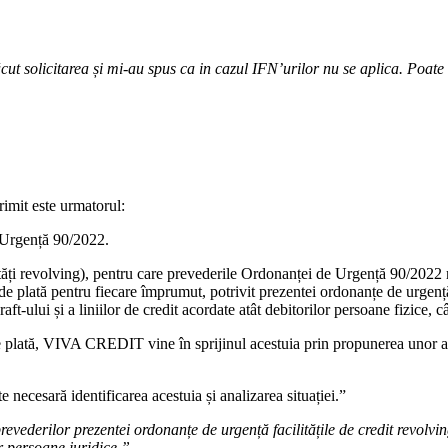
 solicitarea și mi-au spus ca in cazul IFN’urilor nu se aplica. Poate au 
imit este urmatorul:
 Urgență 90/2022.
lități revolving), pentru care prevederile Ordonanței de Urgență 90/2022 n
 de plată pentru fiecare împrumut, potrivit prezentei ordonanțe de urgen
raft-ului și a liniilor de credit acordate atât debitorilor persoane fizice, c
te de plată, VIVA CREDIT vine în sprijinul acestuia prin propunerea unor
e necesară identificarea acestuia și analizarea situației.”
evederilor prezentei ordonanțe de urgență facilitățile de credit revolving
or persoane juridice.”