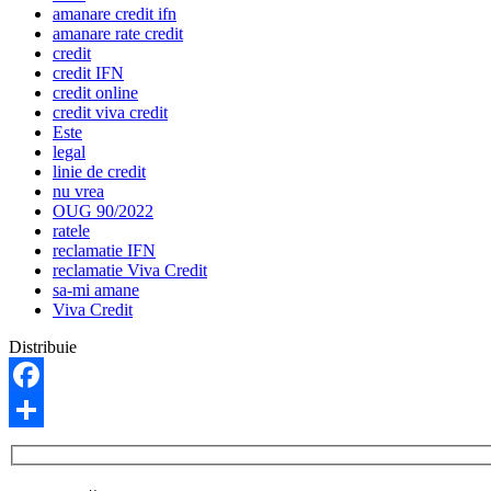
amanare credit ifn
amanare rate credit
credit
credit IFN
credit online
credit viva credit
Este
legal
linie de credit
nu vrea
OUG 90/2022
ratele
reclamatie IFN
reclamatie Viva Credit
sa-mi amane
Viva Credit
Distribuie
Facebook
Share