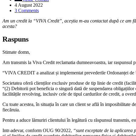
4 August 2022
3 Comments
Am un credit la “VIVA Credit”, aceștia m-au contactat după ce am făcut
acesta?
Raspuns
Stimate domn,
Am transmis la Viva Credit reclamatia dumneavoastra, iar raspunsul pr
“VIVA CREDIT a analizat și implementat prevederile Ordonanței de
Societatea oferă clienților exclusiv produse de tip linie de credit (faci
“(2) Debitorii pot beneficia o singură dată de suspendarea obligațiilor
facilitățile revolving, inclusiv cele de tipul cardurilor de credit, a overd
Cu toate acestea, în situația în care un client se află în imposibilita
fiecăruia.
Pentru a aduce lămuriri clientului în legătură cu răspunsul transmis, est
Intr-adevar, conform OUG 90/2022,
“sunt exceptate de la aplicarea pr
și al liniilor de credit acordate debitorilor persoane fizice și debitoril