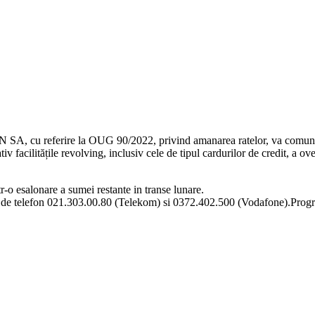
 IFN SA, cu referire la OUG 90/2022, privind amanarea ratelor, va comuni
 facilitățile revolving, inclusiv cele de tipul cardurilor de credit, a over
r-o esalonare a sumei restante in transe lunare.
ele de telefon 021.303.00.80 (Telekom) si 0372.402.500 (Vodafone).Progra