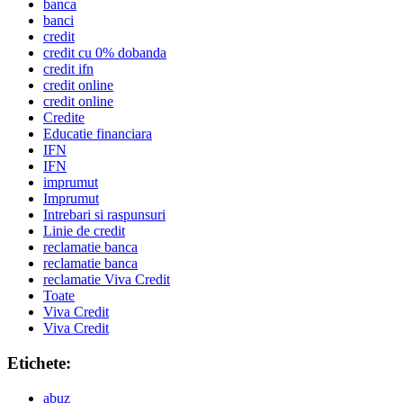
banca
banci
credit
credit cu 0% dobanda
credit ifn
credit online
credit online
Credite
Educatie financiara
IFN
IFN
imprumut
Imprumut
Intrebari si raspunsuri
Linie de credit
reclamatie banca
reclamatie banca
reclamatie Viva Credit
Toate
Viva Credit
Viva Credit
Etichete:
abuz