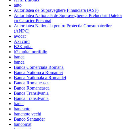
auto
Autoritatea de Supraveghere Financiara (ASF)
Autoritatea Naţională de Supraveghere a Prelucrării Datelor
cu Caracter Personal
Autoritatea Nationala pentru Protectia Consumatorilor
(ANPC)
avocat
Axi card
B2Kapital
b2kapital portfolio
banca
banca
Banca Comerciala Romana
Banca Nationa a Romaniei
Banca Nationala a Romaniei
Banca Romaneasca
Banca Romaneasca
Banca Transilvania
Banca Transilvania
banci
bancnote
bancnote vechi
Banco Santander
bancomat