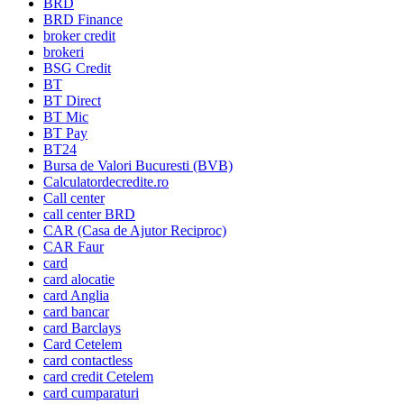
BRD
BRD Finance
broker credit
brokeri
BSG Credit
BT
BT Direct
BT Mic
BT Pay
BT24
Bursa de Valori Bucuresti (BVB)
Calculatordecredite.ro
Call center
call center BRD
CAR (Casa de Ajutor Reciproc)
CAR Faur
card
card alocatie
card Anglia
card bancar
card Barclays
Card Cetelem
card contactless
card credit Cetelem
card cumparaturi