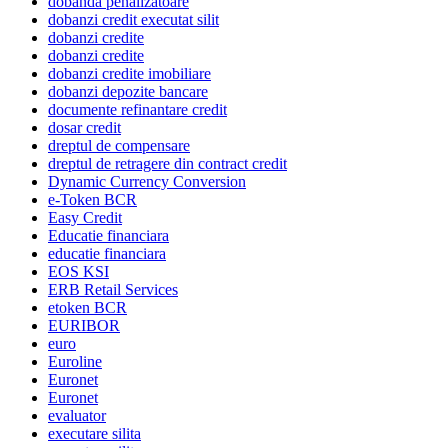
dobanda penalizatoare
dobanzi credit executat silit
dobanzi credite
dobanzi credite
dobanzi credite imobiliare
dobanzi depozite bancare
documente refinantare credit
dosar credit
dreptul de compensare
dreptul de retragere din contract credit
Dynamic Currency Conversion
e-Token BCR
Easy Credit
Educatie financiara
educatie financiara
EOS KSI
ERB Retail Services
etoken BCR
EURIBOR
euro
Euroline
Euronet
Euronet
evaluator
executare silita