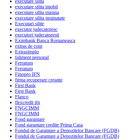
executare silita
executare silita imobil
executare silita masina
executare silita strainatate
Executari silite
executor judecatoresc
executori judecatoresti
Eximbank Banca Romaneasca
extras de cont
Extrasimplu
faliment personal
Ferratum
Ferratum
Finopro IFN
firma recuperare creante
First Bank
First Bank
Flanco
flexcredit ifn
FNGCIMM
FNGCIMM
Fond garantare
Fond garantare credite Prima Casa
Fondul de Garantare a Depozitelor Bancare (FGDB)
Fondul de Garantare a Depozitelor Bancare (FGDB)