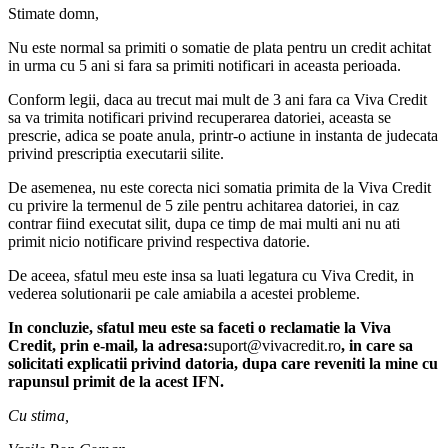
Stimate domn,
Nu este normal sa primiti o somatie de plata pentru un credit achitat
in urma cu 5 ani si fara sa primiti notificari in aceasta perioada.
Conform legii, daca au trecut mai mult de 3 ani fara ca Viva Credit
sa va trimita notificari privind recuperarea datoriei, aceasta se
prescrie, adica se poate anula, printr-o actiune in instanta de judecata
privind prescriptia executarii silite.
De asemenea, nu este corecta nici somatia primita de la Viva Credit
cu privire la termenul de 5 zile pentru achitarea datoriei, in caz
contrar fiind executat silit, dupa ce timp de mai multi ani nu ati
primit nicio notificare privind respectiva datorie.
De aceea, sfatul meu este insa sa luati legatura cu Viva Credit, in
vederea solutionarii pe cale amiabila a acestei probleme.
In concluzie, sfatul meu este sa faceti o reclamatie la Viva
Credit, prin e-mail, la adresa:
suport@vivacredit.ro
, in care sa
solicitati explicatii privind datoria, dupa care reveniti la mine cu
rapunsul primit de la acest IFN.
Cu stima,