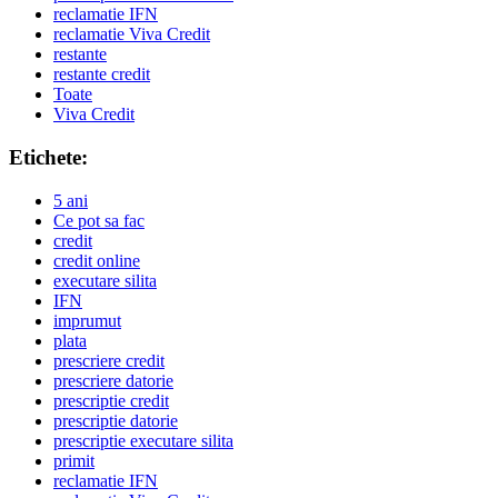
reclamatie IFN
reclamatie Viva Credit
restante
restante credit
Toate
Viva Credit
Etichete:
5 ani
Ce pot sa fac
credit
credit online
executare silita
IFN
imprumut
plata
prescriere credit
prescriere datorie
prescriptie credit
prescriptie datorie
prescriptie executare silita
primit
reclamatie IFN