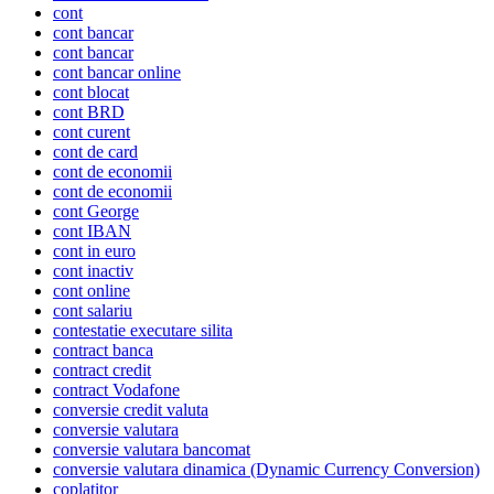
cont
cont bancar
cont bancar
cont bancar online
cont blocat
cont BRD
cont curent
cont de card
cont de economii
cont de economii
cont George
cont IBAN
cont in euro
cont inactiv
cont online
cont salariu
contestatie executare silita
contract banca
contract credit
contract Vodafone
conversie credit valuta
conversie valutara
conversie valutara bancomat
conversie valutara dinamica (Dynamic Currency Conversion)
coplatitor