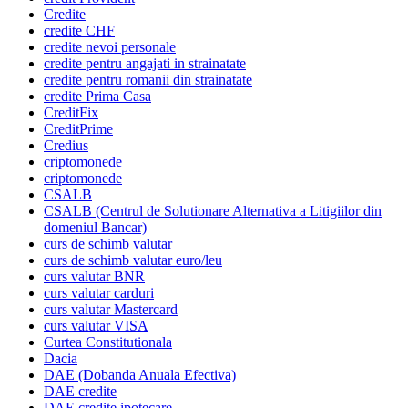
Credite
credite CHF
credite nevoi personale
credite pentru angajati in strainatate
credite pentru romanii din strainatate
credite Prima Casa
CreditFix
CreditPrime
Credius
criptomonede
criptomonede
CSALB
CSALB (Centrul de Solutionare Alternativa a Litigiilor din
domeniul Bancar)
curs de schimb valutar
curs de schimb valutar euro/leu
curs valutar BNR
curs valutar carduri
curs valutar Mastercard
curs valutar VISA
Curtea Constitutionala
Dacia
DAE (Dobanda Anuala Efectiva)
DAE credite
DAE credite ipotecare