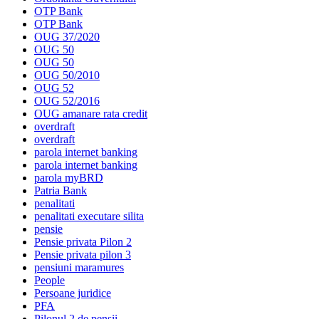
OTP Bank
OTP Bank
OUG 37/2020
OUG 50
OUG 50
OUG 50/2010
OUG 52
OUG 52/2016
OUG amanare rata credit
overdraft
overdraft
parola internet banking
parola internet banking
parola myBRD
Patria Bank
penalitati
penalitati executare silita
pensie
Pensie privata Pilon 2
Pensie privata pilon 3
pensiuni maramures
People
Persoane juridice
PFA
Pilonul 2 de pensii