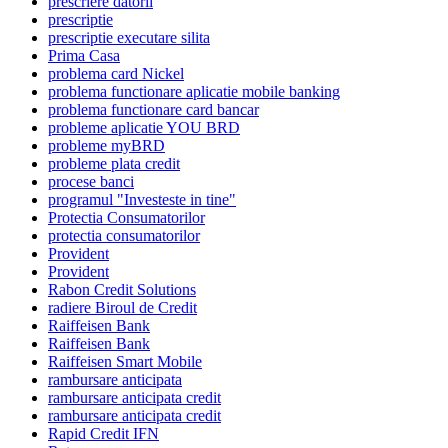
prescriere datorii
prescriptie
prescriptie executare silita
Prima Casa
problema card Nickel
problema functionare aplicatie mobile banking
problema functionare card bancar
probleme aplicatie YOU BRD
probleme myBRD
probleme plata credit
procese banci
programul "Investeste in tine"
Protectia Consumatorilor
protectia consumatorilor
Provident
Provident
Rabon Credit Solutions
radiere Biroul de Credit
Raiffeisen Bank
Raiffeisen Bank
Raiffeisen Smart Mobile
rambursare anticipata
rambursare anticipata credit
rambursare anticipata credit
Rapid Credit IFN