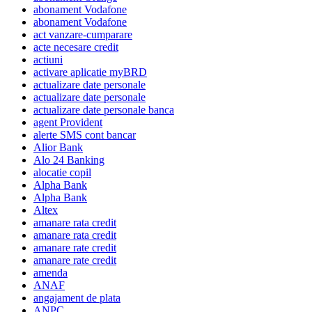
abonament Vodafone
abonament Vodafone
act vanzare-cumparare
acte necesare credit
actiuni
activare aplicatie myBRD
actualizare date personale
actualizare date personale
actualizare date personale banca
agent Provident
alerte SMS cont bancar
Alior Bank
Alo 24 Banking
alocatie copil
Alpha Bank
Alpha Bank
Altex
amanare rata credit
amanare rata credit
amanare rate credit
amanare rate credit
amenda
ANAF
angajament de plata
ANPC