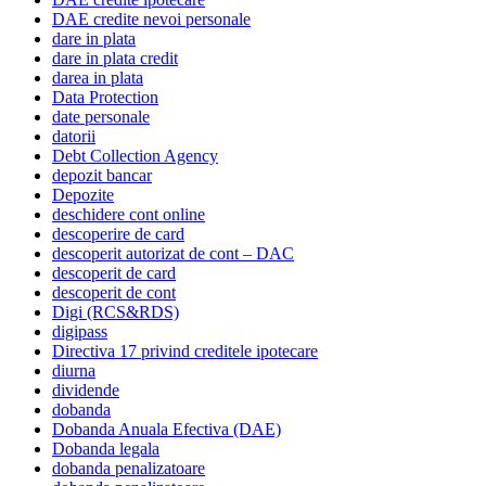
DAE credite nevoi personale
dare in plata
dare in plata credit
darea in plata
Data Protection
date personale
datorii
Debt Collection Agency
depozit bancar
Depozite
deschidere cont online
descoperire de card
descoperit autorizat de cont – DAC
descoperit de card
descoperit de cont
Digi (RCS&RDS)
digipass
Directiva 17 privind creditele ipotecare
diurna
dividende
dobanda
Dobanda Anuala Efectiva (DAE)
Dobanda legala
dobanda penalizatoare