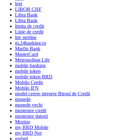
legi
LIBOR CHF
Libra Bank
Libra Bank
limita de credit
Linie de credit
lire sterline
m.24banking.ro
Marfin Bank
MasterCard
Metropolitan Life
mobile banking
mobile token
mobile token BRD
Mobilo Credit
Mobilo IFN
model cerere stergere Biroul de Credit
monede
monede vechi
mostenire credit
mostenire datorii
Mozipo
my BRD Mobile
my BRD Net
mybrd