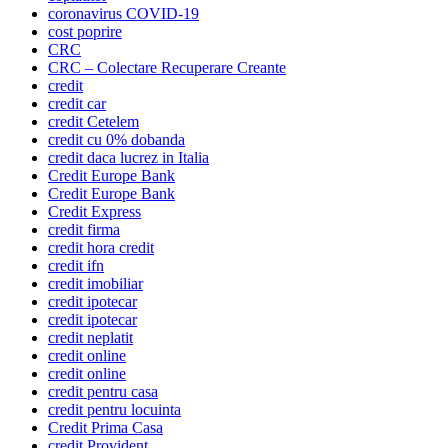
coronavirus COVID-19
cost poprire
CRC
CRC – Colectare Recuperare Creante
credit
credit car
credit Cetelem
credit cu 0% dobanda
credit daca lucrez in Italia
Credit Europe Bank
Credit Europe Bank
Credit Express
credit firma
credit hora credit
credit ifn
credit imobiliar
credit ipotecar
credit ipotecar
credit neplatit
credit online
credit online
credit pentru casa
credit pentru locuinta
Credit Prima Casa
credit Provident