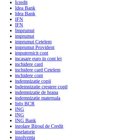
Icredit
Idea Bank
Idea Bank
IFN
IFN
Imprumut
imprumut
imprumut Cetelem
imprumut Provident
imputernicit cont
incasare euro in cont lei
inchidere card
inchidere card Cetelem
inchidere cont
indemnizatie copii
Indemnizatie crestere copil
indemnizatie de hrana
indemnizatie maternala
Info BCR
ING
ING
ING Bank
inrolare Biroul de Credit
inselatorie
insolventa