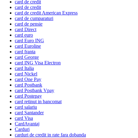
card de credit
card de credit
card de credit American Express
card de cumparaturi
card de pensie
card Direct
card euro
card Euro ING
card Euroline
card franta
card George
card ING Visa Electron
card Italia
card Nickel
card One Pay
card Postbank
card Postbank Vpay
card Postepay
card retinut in bancomat
card salariu
card Santander
card Visa
CardAvantaj
Carduri
carduri de credit in rate fara dobanda