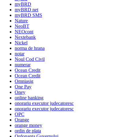
myBRD
myBRD net
myBRD SMS
Nature
NeoBT
NEOcont
Nextebank
Nickel
norma de hrana
notar
Noul Cod Civil
numerar
Ocean Credit
Ocean Credit
Omniasig
One Pay
Oney
online banking
onorariu executor judecatoresc
onorariu executor judecatoresc
OPC
Orange
orange money
ordin de plata
Ordonanta Guvernului