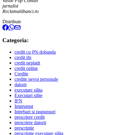
Vasile Pop Coman
jurnalist
Reclamatiibanci.ro
Distribuie
Categoria:
credit cu 0% dobanda
credit ifn
credit neplatit
credit online
Credite
credite nevoi personale
datorii
executare silita
Executari silite
IFN
Imprumut
Intrebari si raspunsuri
prescriere credit
prescriere datorii
prescriptie
prescriptie executare silita