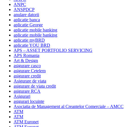
ANPC
ANSPDCP
anulare datorii
aplicatie banca
aplicatie George
aplicatie mobile banking
aplicatie mobile banking
aplicatie myBRD
aplicatie YOU BRD
APS – ASSET PORTFOLIO SERVICING
APS Romania
Art & Design
asigurare casco
asigurare Cetelem
asigurare credit
Asigurare de viata
asigurare de viata credit
asigurare RCA
Asigurari
asigurari locuinte
Asociatia de Management al Creantelor Comerciale – AMCC
ATM
ATM
ATM Euronet
ATM Euronet