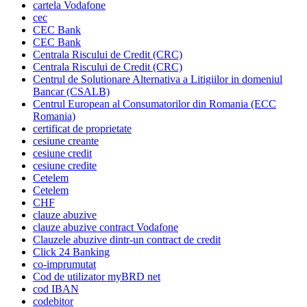
cartela Vodafone
cec
CEC Bank
CEC Bank
Centrala Riscului de Credit (CRC)
Centrala Riscului de Credit (CRC)
Centrul de Solutionare Alternativa a Litigiilor in domeniul
Bancar (CSALB)
Centrul European al Consumatorilor din Romania (ECC
Romania)
certificat de proprietate
cesiune creante
cesiune credit
cesiune credite
Cetelem
Cetelem
CHF
clauze abuzive
clauze abuzive contract Vodafone
Clauzele abuzive dintr-un contract de credit
Click 24 Banking
co-imprumutat
Cod de utilizator myBRD net
cod IBAN
codebitor