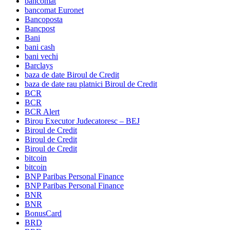
bancomat
bancomat Euronet
Bancoposta
Bancpost
Bani
bani cash
bani vechi
Barclays
baza de date Biroul de Credit
baza de date rau platnici Biroul de Credit
BCR
BCR
BCR Alert
Birou Executor Judecatoresc – BEJ
Biroul de Credit
Biroul de Credit
Biroul de Credit
bitcoin
bitcoin
BNP Paribas Personal Finance
BNP Paribas Personal Finance
BNR
BNR
BonusCard
BRD