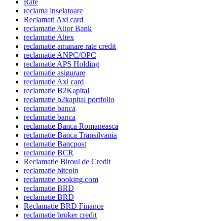
Rate
reclama inselatoare
Reclamati Axi card
reclamatie Alior Bank
reclamatie Altex
reclamatie amanare rate credit
reclamatie ANPC/OPC
reclamatie APS Holding
reclamatie asigurare
reclamatie Axi card
reclamatie B2Kapital
reclamatie b2kapital portfolio
reclamatie banca
reclamatie banca
reclamatie Banca Romaneasca
reclamatie Banca Transilvania
reclamatie Bancpost
reclamatie BCR
Reclamatie Biroul de Credit
reclamatie bitcoin
reclamatie booking.com
reclamatie BRD
reclamatie BRD
Reclamatie BRD Finance
reclamatie broker credit