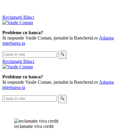
Skip
Reclamații Bănci
to
content
Probleme cu banca?
Iti raspunde Vasile Coman, jurnalist la Bancherul.ro
Adauga
intrebarea ta
Cauta
🔍
in
Reclamații Bănci
site
Probleme cu banca?
Iti raspunde Vasile Coman, jurnalist la Bancherul.ro
Adauga
intrebarea ta
Cauta
🔍
in
site
reclamatie viva credit