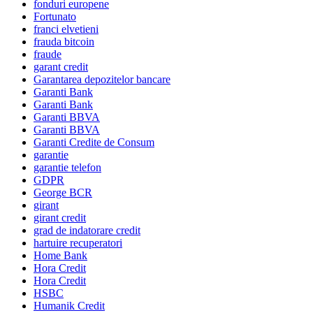
fonduri europene
Fortunato
franci elvetieni
frauda bitcoin
fraude
garant credit
Garantarea depozitelor bancare
Garanti Bank
Garanti Bank
Garanti BBVA
Garanti BBVA
Garanti Credite de Consum
garantie
garantie telefon
GDPR
George BCR
girant
girant credit
grad de indatorare credit
hartuire recuperatori
Home Bank
Hora Credit
Hora Credit
HSBC
Humanik Credit