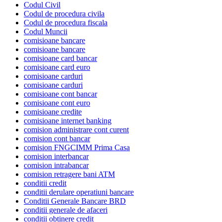
Codul Civil
Codul de procedura civila
Codul de procedura fiscala
Codul Muncii
comisioane bancare
comisioane bancare
comisioane card bancar
comisioane card euro
comisioane carduri
comisioane carduri
comisioane cont bancar
comisioane cont euro
comisioane credite
comisioane internet banking
comision administrare cont curent
comision cont bancar
comision FNGCIMM Prima Casa
comision interbancar
comision intrabancar
comision retragere bani ATM
conditii credit
conditii derulare operatiuni bancare
Conditii Generale Bancare BRD
conditii generale de afaceri
conditii obtinere credit