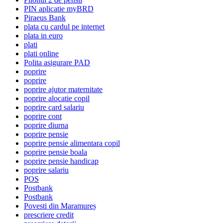
PIN aplicatie myBRD
Piraeus Bank
plata cu cardul pe internet
plata in euro
plati
plati online
Polita asigurare PAD
poprire
poprire
poprire ajutor maternitate
poprire alocatie copil
poprire card salariu
poprire cont
poprire diurna
poprire pensie
poprire pensie alimentara copil
poprire pensie boala
poprire pensie handicap
poprire salariu
POS
Postbank
Postbank
Povesti din Maramureș
prescriere credit