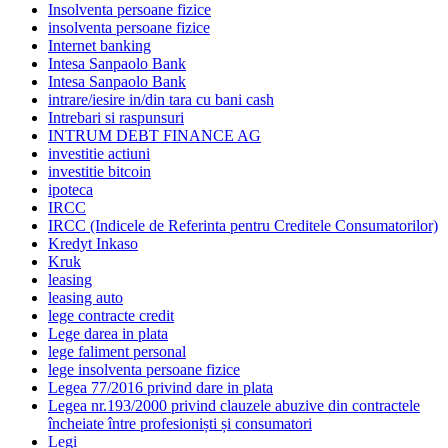
Insolventa persoane fizice
insolventa persoane fizice
Internet banking
Intesa Sanpaolo Bank
Intesa Sanpaolo Bank
intrare/iesire in/din tara cu bani cash
Intrebari si raspunsuri
INTRUM DEBT FINANCE AG
investitie actiuni
investitie bitcoin
ipoteca
IRCC
IRCC (Indicele de Referinta pentru Creditele Consumatorilor)
Kredyt Inkaso
Kruk
leasing
leasing auto
lege contracte credit
Lege darea in plata
lege faliment personal
lege insolventa persoane fizice
Legea 77/2016 privind dare in plata
Legea nr.193/2000 privind clauzele abuzive din contractele
încheiate între profesioniști și consumatori
Legi