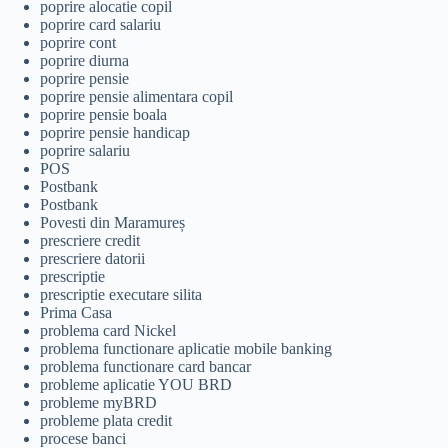
poprire alocatie copil
poprire card salariu
poprire cont
poprire diurna
poprire pensie
poprire pensie alimentara copil
poprire pensie boala
poprire pensie handicap
poprire salariu
POS
Postbank
Postbank
Povesti din Maramureș
prescriere credit
prescriere datorii
prescriptie
prescriptie executare silita
Prima Casa
problema card Nickel
problema functionare aplicatie mobile banking
problema functionare card bancar
probleme aplicatie YOU BRD
probleme myBRD
probleme plata credit
procese banci