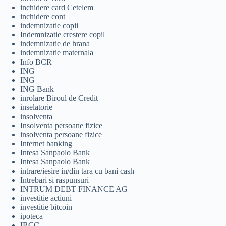
inchidere card Cetelem
inchidere cont
indemnizatie copii
Indemnizatie crestere copil
indemnizatie de hrana
indemnizatie maternala
Info BCR
ING
ING
ING Bank
inrolare Biroul de Credit
inselatorie
insolventa
Insolventa persoane fizice
insolventa persoane fizice
Internet banking
Intesa Sanpaolo Bank
Intesa Sanpaolo Bank
intrare/iesire in/din tara cu bani cash
Intrebari si raspunsuri
INTRUM DEBT FINANCE AG
investitie actiuni
investitie bitcoin
ipoteca
IRCC