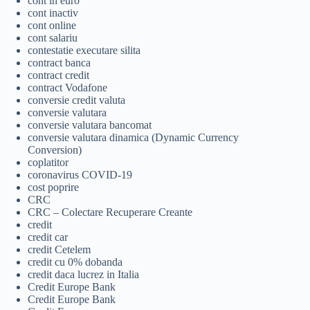
cont in euro
cont inactiv
cont online
cont salariu
contestatie executare silita
contract banca
contract credit
contract Vodafone
conversie credit valuta
conversie valutara
conversie valutara bancomat
conversie valutara dinamica (Dynamic Currency
Conversion)
coplatitor
coronavirus COVID-19
cost poprire
CRC
CRC – Colectare Recuperare Creante
credit
credit car
credit Cetelem
credit cu 0% dobanda
credit daca lucrez in Italia
Credit Europe Bank
Credit Europe Bank