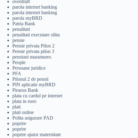
overdraft
parola internet banking
parola internet banking
parola myBRD
Patria Bank
penalitati
penalitati executare silita
pensie
Pensie privata Pilon 2
Pensie privata pilon 3
pensiuni maramures
People
Persoane juridice
PFA
Pilonul 2 de pensii
PIN aplicatie myBRD
Piraeus Bank
plata cu cardul pe internet
plata in euro
plati
plati online
Polita asigurare PAD
poprire
poprire
poprire ajutor maternitate