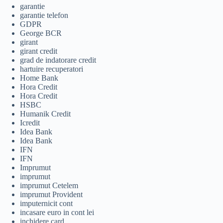
garantie
garantie telefon
GDPR
George BCR
girant
girant credit
grad de indatorare credit
hartuire recuperatori
Home Bank
Hora Credit
Hora Credit
HSBC
Humanik Credit
Icredit
Idea Bank
Idea Bank
IFN
IFN
Imprumut
imprumut
imprumut Cetelem
imprumut Provident
imputernicit cont
incasare euro in cont lei
inchidere card