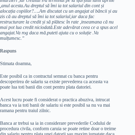
întârzieri ,iar creditul s-a terminat pe la sfârșitul lunii aprilie
,anul acesta.Au dreptul să îmi ia tot salariul din cont și
alocația copiilor?….Am discutat cu un angajat al băncii și au
zis că au dreptul să îmi ia tot salariul,iar daca fac
restructurare la credit și să plătesc în rate ,inseamana că nu
mai pot lua credit niciodată.Este adevărat ceea ce a spus acel
angajat.Va rog daca mă.puteti ajuta cu o soluție .Va
mulțumesc.”
Raspuns
Stimata doamna,
Este posibil ca in contractul semnat cu banca pentru
descoperirea de salariu sa existe prevederea ca aceasta va
poate lua toti banii din cont pentru plata datoriei.
Acest lucru poate fi considerat o practica abuziva, intrucat
banca va ia toti banii de salariu si este posibil sa nu va mai
ramana pentru traiul zilnic.
Banca ar trebui sa ia in considerare prevederile Codului de
procedura civila, conform caruia se poate retine doar o treime
din salariu pentru plata unei datorii sau maxim jumatate daca