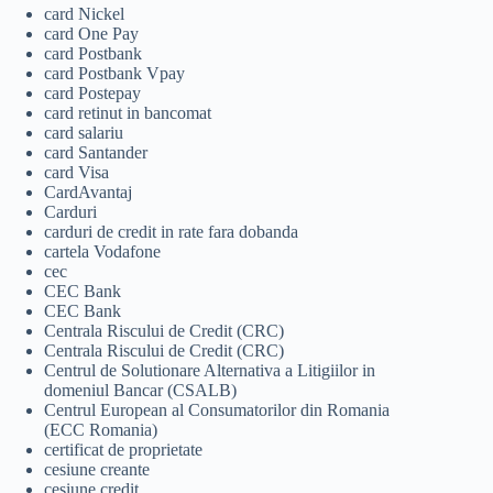
card Nickel
card One Pay
card Postbank
card Postbank Vpay
card Postepay
card retinut in bancomat
card salariu
card Santander
card Visa
CardAvantaj
Carduri
carduri de credit in rate fara dobanda
cartela Vodafone
cec
CEC Bank
CEC Bank
Centrala Riscului de Credit (CRC)
Centrala Riscului de Credit (CRC)
Centrul de Solutionare Alternativa a Litigiilor in
domeniul Bancar (CSALB)
Centrul European al Consumatorilor din Romania
(ECC Romania)
certificat de proprietate
cesiune creante
cesiune credit