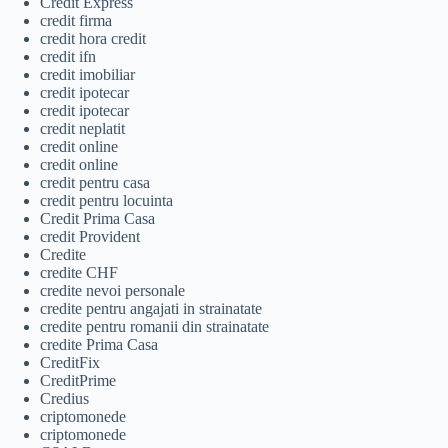
Credit Express
credit firma
credit hora credit
credit ifn
credit imobiliar
credit ipotecar
credit ipotecar
credit neplatit
credit online
credit online
credit pentru casa
credit pentru locuinta
Credit Prima Casa
credit Provident
Credite
credite CHF
credite nevoi personale
credite pentru angajati in strainatate
credite pentru romanii din strainatate
credite Prima Casa
CreditFix
CreditPrime
Credius
criptomonede
criptomonede