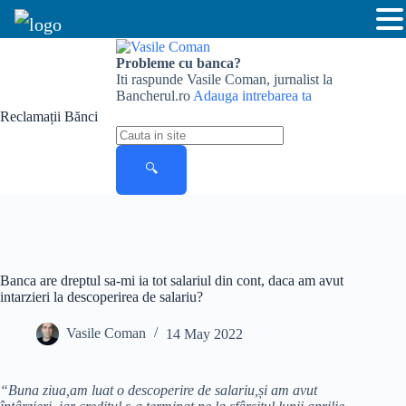
Skip
to
Probleme cu banca?
content
Iti raspunde Vasile Coman, jurnalist la
Bancherul.ro
Adauga intrebarea ta
Reclamații Bănci
Cauta
in
site
🔍
Banca are dreptul sa-mi ia tot salariul din cont, daca am avut
intarzieri la descoperirea de salariu?
Vasile Coman
14 May 2022
“Buna ziua,am luat o descoperire de salariu,și am avut