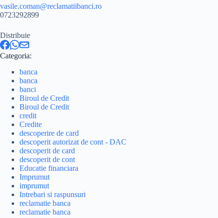
vasile.coman@reclamatiibanci.ro
0723292899
Distribuie
Categoria:
banca
banca
banci
Biroul de Credit
Biroul de Credit
credit
Credite
descoperire de card
descoperit autorizat de cont - DAC
descoperit de card
descoperit de cont
Educatie financiara
Imprumut
imprumut
Intrebari si raspunsuri
reclamatie banca
reclamatie banca