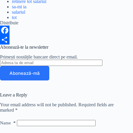
retinere tot salariul
sa-mi ia
salariul
tot
Distribuie
F
Abonează-te la newsletter
a
S
Primești noutățile bancare direct pe email.
c
h
e
a
b
r
o
e
Leave a Reply
o
Your email address will not be published.
Required fields are
k
marked
*
Name
*