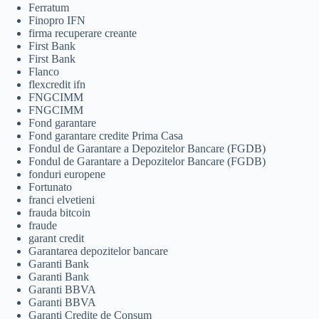
Ferratum
Finopro IFN
firma recuperare creante
First Bank
First Bank
Flanco
flexcredit ifn
FNGCIMM
FNGCIMM
Fond garantare
Fond garantare credite Prima Casa
Fondul de Garantare a Depozitelor Bancare (FGDB)
Fondul de Garantare a Depozitelor Bancare (FGDB)
fonduri europene
Fortunato
franci elvetieni
frauda bitcoin
fraude
garant credit
Garantarea depozitelor bancare
Garanti Bank
Garanti Bank
Garanti BBVA
Garanti BBVA
Garanti Credite de Consum