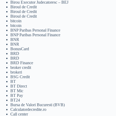
Birou Executor Judecatoresc – BEJ
Biroul de Credit
Biroul de Credit
Biroul de Credit
bitcoin
bitcoin
BNP Paribas Personal Finance
BNP Paribas Personal Finance
BNR
BNR
BonusCard
BRD
BRD
BRD Finance
broker credit
brokeri
BSG Credit
BT
BT Direct
BT Mic
BT Pay
BT24
Bursa de Valori Bucuresti (BVB)
Calculatordecredite.ro
Call center