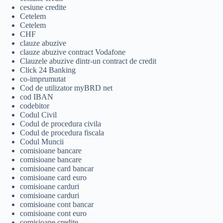
cesiune credite
Cetelem
Cetelem
CHF
clauze abuzive
clauze abuzive contract Vodafone
Clauzele abuzive dintr-un contract de credit
Click 24 Banking
co-imprumutat
Cod de utilizator myBRD net
cod IBAN
codebitor
Codul Civil
Codul de procedura civila
Codul de procedura fiscala
Codul Muncii
comisioane bancare
comisioane bancare
comisioane card bancar
comisioane card euro
comisioane carduri
comisioane carduri
comisioane cont bancar
comisioane cont euro
comisioane credite