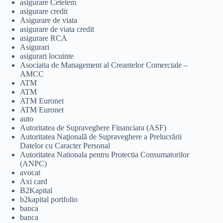
asigurare Cetelem
asigurare credit
Asigurare de viata
asigurare de viata credit
asigurare RCA
Asigurari
asigurari locuinte
Asociatia de Management al Creantelor Comerciale –
AMCC
ATM
ATM
ATM Euronet
ATM Euronet
auto
Autoritatea de Supraveghere Financiara (ASF)
Autoritatea Naţională de Supraveghere a Prelucrării
Datelor cu Caracter Personal
Autoritatea Nationala pentru Protectia Consumatorilor
(ANPC)
avocat
Axi card
B2Kapital
b2kapital portfolio
banca
banca