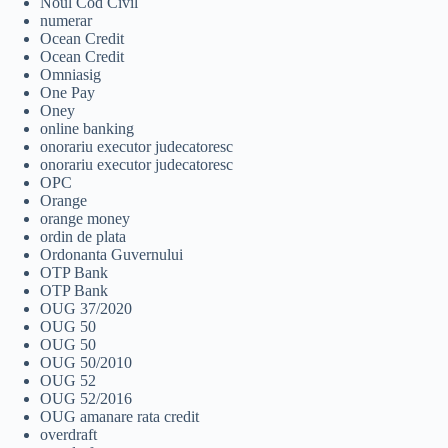
Noul Cod Civil
numerar
Ocean Credit
Ocean Credit
Omniasig
One Pay
Oney
online banking
onorariu executor judecatoresc
onorariu executor judecatoresc
OPC
Orange
orange money
ordin de plata
Ordonanta Guvernului
OTP Bank
OTP Bank
OUG 37/2020
OUG 50
OUG 50
OUG 50/2010
OUG 52
OUG 52/2016
OUG amanare rata credit
overdraft