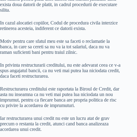
exista doua datorii de platit, in cadrul procedurii de executare
silita.
In cazul alocatiei copiilor, Codul de procedura civila interzice
retinerea acesteia, indiferent ce datorii exista.
Motiv pentru care sfatul meu este sa faceti o reclamatie la
banca, in care sa cereti sa nu va ia tot salariul, daca nu va
raman suficienti bani pentru traiul zilnic.
In privinta restructurarii creditului, nu este adevarat ceea ce v-a
spus angajatul bancii, ca nu veti mai putea lua niciodata credit,
daca faceti restructurarea.
Restructurarea creditului este raportata la Biroul de Credit, dar
asta nu inseamna ca nu veti mai putea lua niciodata un nou
imprumut, pentru ca fiecare banca are propria politica de risc
cu privire la acordarea de imprumuturi.
Iar restructurarea unui credit nu este un lucru atat de grav
precum o restanta la credit, atunci cand banca analizeaza
acordarea unui credit.