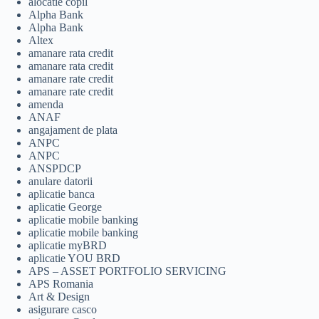
alocatie copil
Alpha Bank
Alpha Bank
Altex
amanare rata credit
amanare rata credit
amanare rate credit
amanare rate credit
amenda
ANAF
angajament de plata
ANPC
ANPC
ANSPDCP
anulare datorii
aplicatie banca
aplicatie George
aplicatie mobile banking
aplicatie mobile banking
aplicatie myBRD
aplicatie YOU BRD
APS – ASSET PORTFOLIO SERVICING
APS Romania
Art & Design
asigurare casco