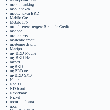
Metropolitan Life
mobile banking
mobile token
mobile token BRD
Mobilo Credit
Mobilo IFN
model cerere stergere Biroul de Credit
monede
monede vechi
mostenire credit
mostenire datorii
Mozipo
my BRD Mobile
my BRD Net
mybrd
myBRD
myBRD net
myBRD SMS
Nature
NeoBT
NEOcont
Nextebank
Nickel
norma de hrana
notar