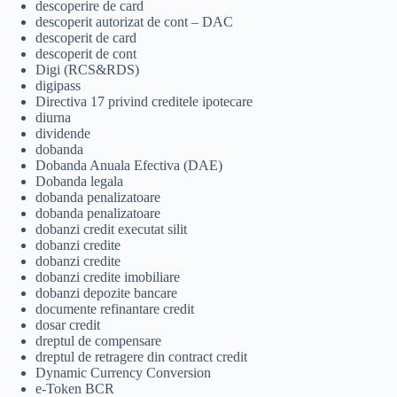
descoperire de card
descoperit autorizat de cont – DAC
descoperit de card
descoperit de cont
Digi (RCS&RDS)
digipass
Directiva 17 privind creditele ipotecare
diurna
dividende
dobanda
Dobanda Anuala Efectiva (DAE)
Dobanda legala
dobanda penalizatoare
dobanda penalizatoare
dobanzi credit executat silit
dobanzi credite
dobanzi credite
dobanzi credite imobiliare
dobanzi depozite bancare
documente refinantare credit
dosar credit
dreptul de compensare
dreptul de retragere din contract credit
Dynamic Currency Conversion
e-Token BCR