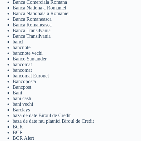
Banca Comerciala Romana
Banca Nationa a Romaniei
Banca Nationala a Romaniei
Banca Romaneasca
Banca Romaneasca
Banca Transilvania
Banca Transilvania
banci
bancnote
bancnote vechi
Banco Santander
bancomat
bancomat
bancomat Euronet
Bancoposta
Bancpost
Bani
bani cash
bani vechi
Barclays
baza de date Biroul de Credit
baza de date rau platnici Biroul de Credit
BCR
BCR
BCR Alert