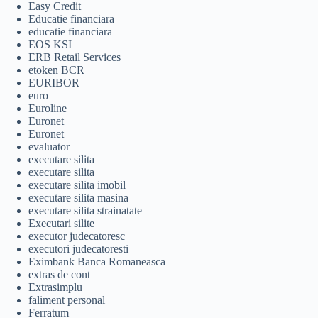
Easy Credit
Educatie financiara
educatie financiara
EOS KSI
ERB Retail Services
etoken BCR
EURIBOR
euro
Euroline
Euronet
Euronet
evaluator
executare silita
executare silita
executare silita imobil
executare silita masina
executare silita strainatate
Executari silite
executor judecatoresc
executori judecatoresti
Eximbank Banca Romaneasca
extras de cont
Extrasimplu
faliment personal
Ferratum