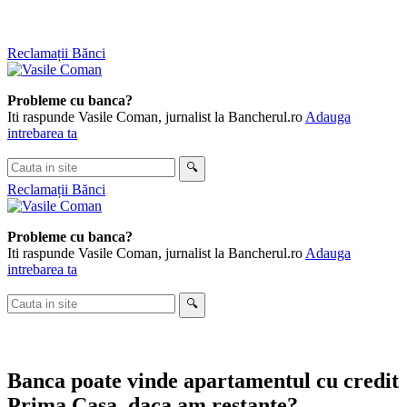
Sari
Reclamații Bănci
la
conținut
Probleme cu banca?
Iti raspunde Vasile Coman, jurnalist la Bancherul.ro
Adauga
intrebarea ta
Cauta
🔍
in
Reclamații Bănci
site
Probleme cu banca?
Iti raspunde Vasile Coman, jurnalist la Bancherul.ro
Adauga
intrebarea ta
Cauta
🔍
in
site
Banca poate vinde apartamentul cu credit
Prima Casa, daca am restante?