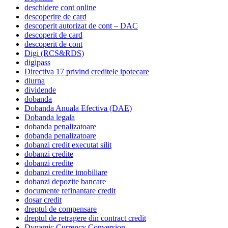
deschidere cont online
descoperire de card
descoperit autorizat de cont – DAC
descoperit de card
descoperit de cont
Digi (RCS&RDS)
digipass
Directiva 17 privind creditele ipotecare
diurna
dividende
dobanda
Dobanda Anuala Efectiva (DAE)
Dobanda legala
dobanda penalizatoare
dobanda penalizatoare
dobanzi credit executat silit
dobanzi credite
dobanzi credite
dobanzi credite imobiliare
dobanzi depozite bancare
documente refinantare credit
dosar credit
dreptul de compensare
dreptul de retragere din contract credit
Dynamic Currency Conversion