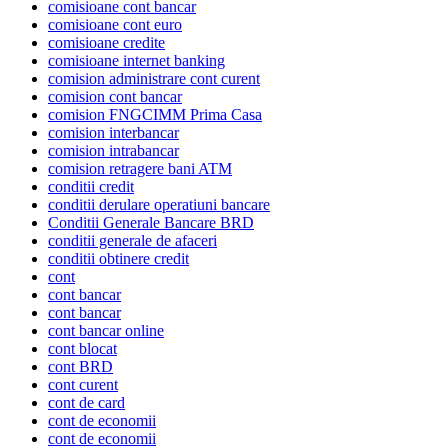
comisioane cont bancar
comisioane cont euro
comisioane credite
comisioane internet banking
comision administrare cont curent
comision cont bancar
comision FNGCIMM Prima Casa
comision interbancar
comision intrabancar
comision retragere bani ATM
conditii credit
conditii derulare operatiuni bancare
Conditii Generale Bancare BRD
conditii generale de afaceri
conditii obtinere credit
cont
cont bancar
cont bancar
cont bancar online
cont blocat
cont BRD
cont curent
cont de card
cont de economii
cont de economii