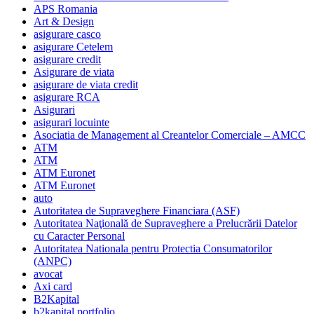
APS Romania
Art & Design
asigurare casco
asigurare Cetelem
asigurare credit
Asigurare de viata
asigurare de viata credit
asigurare RCA
Asigurari
asigurari locuinte
Asociatia de Management al Creantelor Comerciale – AMCC
ATM
ATM
ATM Euronet
ATM Euronet
auto
Autoritatea de Supraveghere Financiara (ASF)
Autoritatea Naţională de Supraveghere a Prelucrării Datelor
cu Caracter Personal
Autoritatea Nationala pentru Protectia Consumatorilor
(ANPC)
avocat
Axi card
B2Kapital
b2kapital portfolio