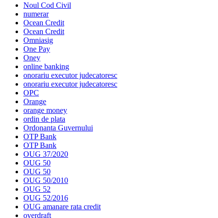
Noul Cod Civil
numerar
Ocean Credit
Ocean Credit
Omniasig
One Pay
Oney
online banking
onorariu executor judecatoresc
onorariu executor judecatoresc
OPC
Orange
orange money
ordin de plata
Ordonanta Guvernului
OTP Bank
OTP Bank
OUG 37/2020
OUG 50
OUG 50
OUG 50/2010
OUG 52
OUG 52/2016
OUG amanare rata credit
overdraft