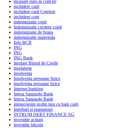
incasare euro in cont lei
inchidere card
inchidere card Cetelem
inchidere cont
indemnizatie copii
Indemnizatie crestere copil
indemnizatie de hrana
indemnizatie maternala
Info BCR
ING
ING
ING Bank
inrolare Biroul de Credit
inselatorie
insolventa
Insolventa persoane fizice
insolventa persoane fizice
Internet banking
Intesa Sanpaolo Bank
Intesa Sanpaolo Bank
intrare/iesire in/din tara cu bani cash
Intrebari si raspunsuri
INTRUM DEBT FINANCE AG
investitie actiuni
investitie bitcoin