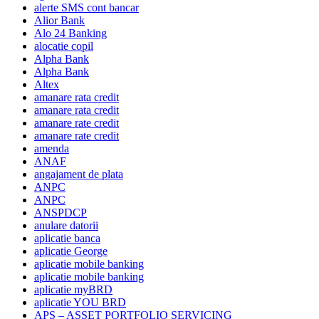
alerte SMS cont bancar
Alior Bank
Alo 24 Banking
alocatie copil
Alpha Bank
Alpha Bank
Altex
amanare rata credit
amanare rata credit
amanare rate credit
amanare rate credit
amenda
ANAF
angajament de plata
ANPC
ANPC
ANSPDCP
anulare datorii
aplicatie banca
aplicatie George
aplicatie mobile banking
aplicatie mobile banking
aplicatie myBRD
aplicatie YOU BRD
APS – ASSET PORTFOLIO SERVICING