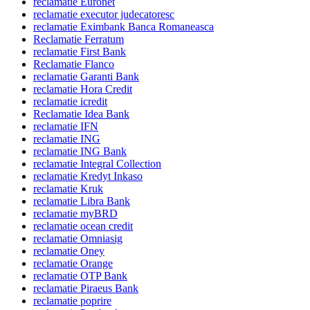
reclamatie Euronet
reclamatie executor judecatoresc
reclamatie Eximbank Banca Romaneasca
Reclamatie Ferratum
reclamatie First Bank
Reclamatie Flanco
reclamatie Garanti Bank
reclamatie Hora Credit
reclamatie icredit
Reclamatie Idea Bank
reclamatie IFN
reclamatie ING
reclamatie ING Bank
reclamatie Integral Collection
reclamatie Kredyt Inkaso
reclamatie Kruk
reclamatie Libra Bank
reclamatie myBRD
reclamatie ocean credit
reclamatie Omniasig
reclamatie Oney
reclamatie Orange
reclamatie OTP Bank
reclamatie Piraeus Bank
reclamatie poprire