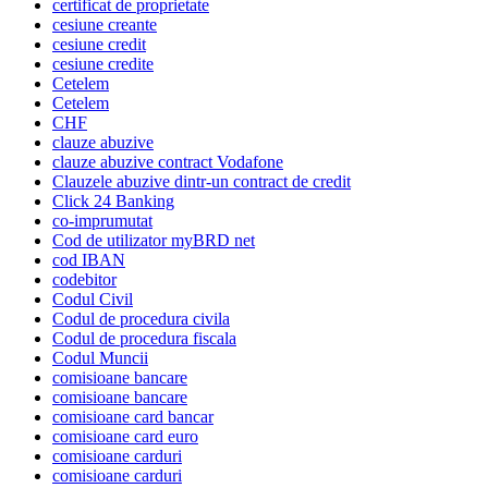
certificat de proprietate
cesiune creante
cesiune credit
cesiune credite
Cetelem
Cetelem
CHF
clauze abuzive
clauze abuzive contract Vodafone
Clauzele abuzive dintr-un contract de credit
Click 24 Banking
co-imprumutat
Cod de utilizator myBRD net
cod IBAN
codebitor
Codul Civil
Codul de procedura civila
Codul de procedura fiscala
Codul Muncii
comisioane bancare
comisioane bancare
comisioane card bancar
comisioane card euro
comisioane carduri
comisioane carduri