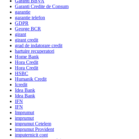
Garanti BBVA
Garanti Credite de Consum
garantie
garantie telefon
GDPR
George BCR
girant
girant credit
grad de indatorare credit
hartuire recuperatori
Home Bank
Hora Credit
Hora Credit
HSBC
Humanik Credit
Icredit
Idea Bank
Idea Bank
IFN
IFN
Imprumut
imprumut
imprumut Cetelem
imprumut Provident
imputernicit cont