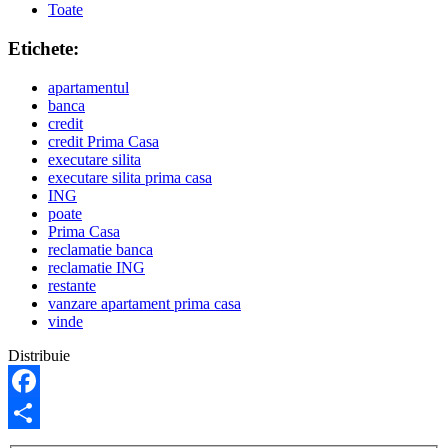
Toate
Etichete:
apartamentul
banca
credit
credit Prima Casa
executare silita
executare silita prima casa
ING
poate
Prima Casa
reclamatie banca
reclamatie ING
restante
vanzare apartament prima casa
vinde
Distribuie
Facebook
Partajează