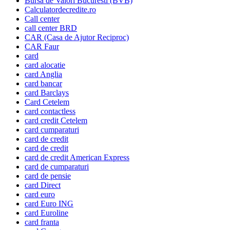
Bursa de Valori Bucuresti (BVB)
Calculatordecredite.ro
Call center
call center BRD
CAR (Casa de Ajutor Reciproc)
CAR Faur
card
card alocatie
card Anglia
card bancar
card Barclays
Card Cetelem
card contactless
card credit Cetelem
card cumparaturi
card de credit
card de credit
card de credit American Express
card de cumparaturi
card de pensie
card Direct
card euro
card Euro ING
card Euroline
card franta