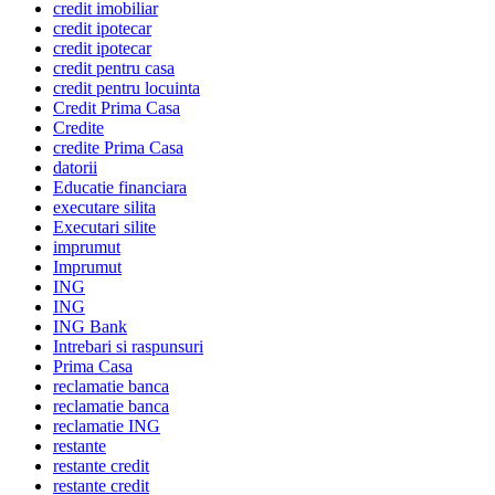
credit imobiliar
credit ipotecar
credit ipotecar
credit pentru casa
credit pentru locuinta
Credit Prima Casa
Credite
credite Prima Casa
datorii
Educatie financiara
executare silita
Executari silite
imprumut
Imprumut
ING
ING
ING Bank
Intrebari si raspunsuri
Prima Casa
reclamatie banca
reclamatie banca
reclamatie ING
restante
restante credit
restante credit