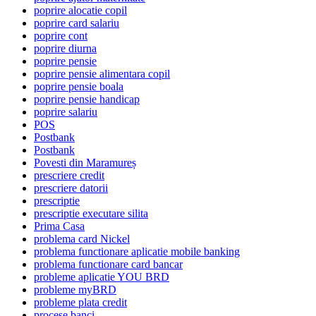
poprire alocatie copil
poprire card salariu
poprire cont
poprire diurna
poprire pensie
poprire pensie alimentara copil
poprire pensie boala
poprire pensie handicap
poprire salariu
POS
Postbank
Postbank
Povesti din Maramureș
prescriere credit
prescriere datorii
prescriptie
prescriptie executare silita
Prima Casa
problema card Nickel
problema functionare aplicatie mobile banking
problema functionare card bancar
probleme aplicatie YOU BRD
probleme myBRD
probleme plata credit
procese banci