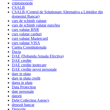
criptomonede
CSALB
CSALB (Centrul de Solutionare Alternativa a Litigiilor din
domeniul Bancar)
curs de schimb valutar
curs de schimb valutar euro/leu
curs valutar BNR
curs valutar carduri
curs valutar Mastercard
curs valutar VISA
Curtea Constitutionala
Dacia
DAE (Dobanda Anuala Efectiva)
DAE credite
DAE credite ipotecare
DAE credite nevoi personale
dare in plata
dare in plata credit
darea in plata
Data Protection
date personale
datorii
Debt Collection Agency
depozit bancar
Depozite