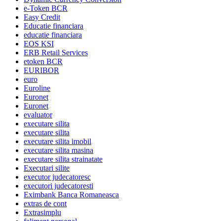
e-Token BCR
Easy Credit
Educatie financiara
educatie financiara
EOS KSI
ERB Retail Services
etoken BCR
EURIBOR
euro
Euroline
Euronet
Euronet
evaluator
executare silita
executare silita
executare silita imobil
executare silita masina
executare silita strainatate
Executari silite
executor judecatoresc
executori judecatoresti
Eximbank Banca Romaneasca
extras de cont
Extrasimplu