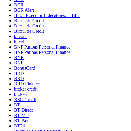
BCR
BCR Alert
Birou Executor Judecatoresc – BEJ
Biroul de Credit
Biroul de Credit
Biroul de Credit
bitcoin
bitcoin
BNP Paribas Personal Finance
BNP Paribas Personal Finance
BNR
BNR
BonusCard
BRD
BRD
BRD Finance
broker credit
brokeri
BSG Credit
BT
BT Direct
BT Mic
BT Pay
BT24