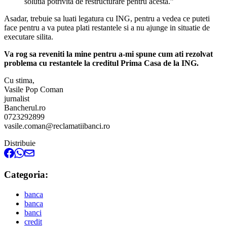
solutia potrivita de restructurare pentru acesta.”
Asadar, trebuie sa luati legatura cu ING, pentru a vedea ce puteti
face pentru a va putea plati restantele si a nu ajunge in situatie de
executare silita.
Va rog sa reveniti la mine pentru a-mi spune cum ati rezolvat
problema cu restantele la creditul Prima Casa de la ING.
Cu stima,
Vasile Pop Coman
jurnalist
Bancherul.ro
0723292899
vasile.coman@reclamatiibanci.ro
Distribuie
Categoria:
banca
banca
banci
credit