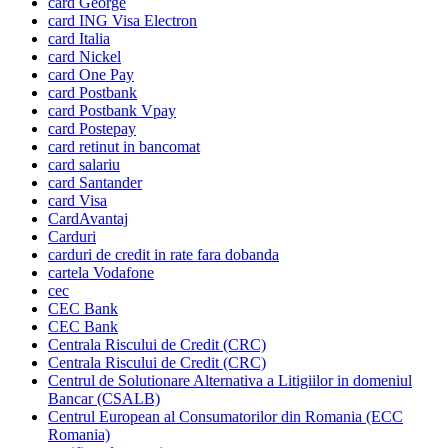
card George
card ING Visa Electron
card Italia
card Nickel
card One Pay
card Postbank
card Postbank Vpay
card Postepay
card retinut in bancomat
card salariu
card Santander
card Visa
CardAvantaj
Carduri
carduri de credit in rate fara dobanda
cartela Vodafone
cec
CEC Bank
CEC Bank
Centrala Riscului de Credit (CRC)
Centrala Riscului de Credit (CRC)
Centrul de Solutionare Alternativa a Litigiilor in domeniul
Bancar (CSALB)
Centrul European al Consumatorilor din Romania (ECC
Romania)