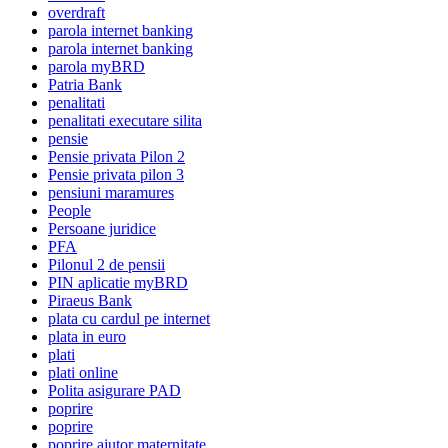
overdraft
parola internet banking
parola internet banking
parola myBRD
Patria Bank
penalitati
penalitati executare silita
pensie
Pensie privata Pilon 2
Pensie privata pilon 3
pensiuni maramures
People
Persoane juridice
PFA
Pilonul 2 de pensii
PIN aplicatie myBRD
Piraeus Bank
plata cu cardul pe internet
plata in euro
plati
plati online
Polita asigurare PAD
poprire
poprire
poprire ajutor maternitate