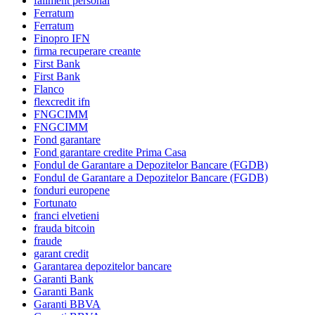
faliment personal
Ferratum
Ferratum
Finopro IFN
firma recuperare creante
First Bank
First Bank
Flanco
flexcredit ifn
FNGCIMM
FNGCIMM
Fond garantare
Fond garantare credite Prima Casa
Fondul de Garantare a Depozitelor Bancare (FGDB)
Fondul de Garantare a Depozitelor Bancare (FGDB)
fonduri europene
Fortunato
franci elvetieni
frauda bitcoin
fraude
garant credit
Garantarea depozitelor bancare
Garanti Bank
Garanti Bank
Garanti BBVA