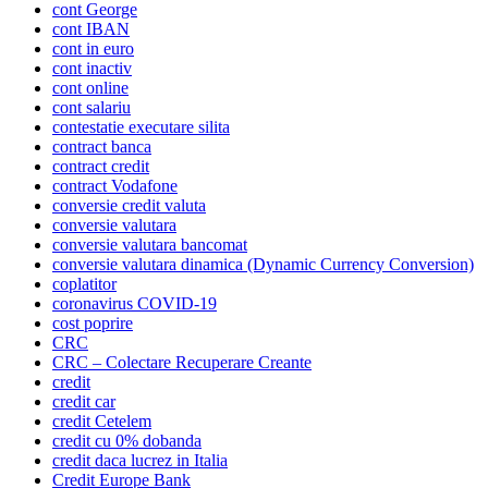
cont George
cont IBAN
cont in euro
cont inactiv
cont online
cont salariu
contestatie executare silita
contract banca
contract credit
contract Vodafone
conversie credit valuta
conversie valutara
conversie valutara bancomat
conversie valutara dinamica (Dynamic Currency Conversion)
coplatitor
coronavirus COVID-19
cost poprire
CRC
CRC – Colectare Recuperare Creante
credit
credit car
credit Cetelem
credit cu 0% dobanda
credit daca lucrez in Italia
Credit Europe Bank