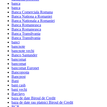
banca
banca
Banca Comerciala Romana
Banca Nationa a Romaniei
Banca Nationala a Romaniei
Banca Romaneasca
Banca Romaneasca
Banca Transilvania
Banca Transilvania
banci
bancnote
bancnote vechi
Banco Santander
bancomat
bancomat
bancomat Euronet
Bancoposta
Bancpost
Bani
bani cash
bani vechi
Barclays
baza de date Biroul de Credit
baza de date rau platnici Biroul de Credit
BCR