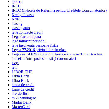
ipoteca
IRCC
IRCC (Indicele de Referinta pentru Creditele Consumatorilor)
Kredyt Inkaso
Kruk
leasing
leasing auto
lege contracte credit
Lege darea in plata
lege faliment personal
lege insolventa persoane fizice
Legea 77/2016 privind dare in plata
Legea nr.193/2000 privind clauzele abuzive din contractele
încheiate între profesioniști și consumatori
Legi
legi
LIBOR CHF
Libra Bank
Libra Bank
limita de credit
Linie de credit
lire sterline
m.24banking.ro
Marfin Bank
MasterCard