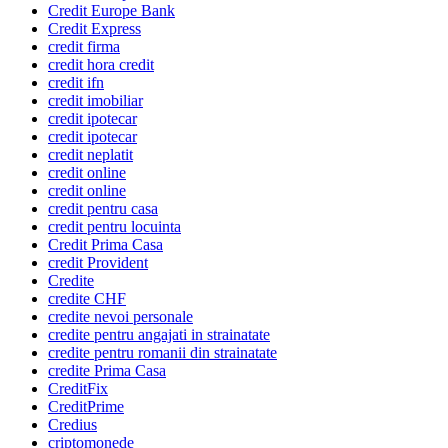
Credit Europe Bank
Credit Express
credit firma
credit hora credit
credit ifn
credit imobiliar
credit ipotecar
credit ipotecar
credit neplatit
credit online
credit online
credit pentru casa
credit pentru locuinta
Credit Prima Casa
credit Provident
Credite
credite CHF
credite nevoi personale
credite pentru angajati in strainatate
credite pentru romanii din strainatate
credite Prima Casa
CreditFix
CreditPrime
Credius
criptomonede