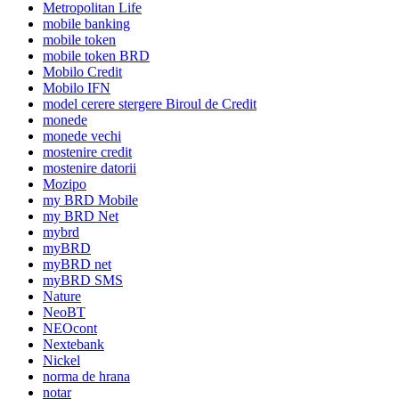
Metropolitan Life
mobile banking
mobile token
mobile token BRD
Mobilo Credit
Mobilo IFN
model cerere stergere Biroul de Credit
monede
monede vechi
mostenire credit
mostenire datorii
Mozipo
my BRD Mobile
my BRD Net
mybrd
myBRD
myBRD net
myBRD SMS
Nature
NeoBT
NEOcont
Nextebank
Nickel
norma de hrana
notar