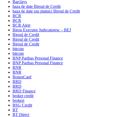
Barclays
baza de date Biroul de Credit
baza de date rau platnici Biroul de Credit
BCR
BCR
BCR Alert
Birou Executor Judecatoresc – BEJ
Biroul de Credit
Biroul de Credit
Biroul de Credit
bitcoin
bitcoin
BNP Paribas Personal Finance
BNP Paribas Personal Finance
BNR
BNR
BonusCard
BRD
BRD
BRD Finance
broker credit
brokeri
BSG Credit
BT
BT Direct