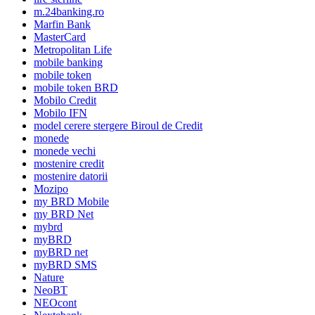
m.24banking.ro
Marfin Bank
MasterCard
Metropolitan Life
mobile banking
mobile token
mobile token BRD
Mobilo Credit
Mobilo IFN
model cerere stergere Biroul de Credit
monede
monede vechi
mostenire credit
mostenire datorii
Mozipo
my BRD Mobile
my BRD Net
mybrd
myBRD
myBRD net
myBRD SMS
Nature
NeoBT
NEOcont