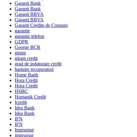
Garanti Bank
Garanti Bank
Garanti BBVA
Garanti BBVA
Garanti Credite de Consum
garantie
garantie telefon
GDPR
George BCR
girant
girant credit
grad de indatorare credit
hartuire recuperatori
Home Bank
Hora Credit
Hora Credit
HSBC
Humanik Credit
Icredit
Idea Bank
Idea Bank
IFN
IFN
Imprumut
imprumut