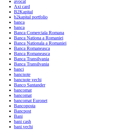
avocat
Axi card
B2Kapital
b2kapital portfolio
banca
banca
Banca Comerciala Romana
Banca Nationa a Romaniei
Banca Nationala a Romaniei
Banca Romaneasca
Banca Romaneasca
Banca Transilvania
Banca Transilvania
banci
bancnote
bancnote vechi
Banco Santander
bancomat
bancomat
bancomat Euronet
Bancoposta
Bancpost
Bani
bani cash
bani vechi