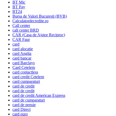
BT Mic
BT Pay
BT24
Bursa de Valori Bucuresti (BVB)
Calculatordecredite.ro
Call center
call center BRD
CAR (Casa de Ajutor Reciproc)
CAR Faur
card
card alocatie
card Anglia
card bancar
card Barclays
Card Cetelem
card contactless
card credit Cetelem
card cumparaturi
card de credit
card de credit
card de credit American Express
card de cumparaturi
card de pensie
card Direct
card euro