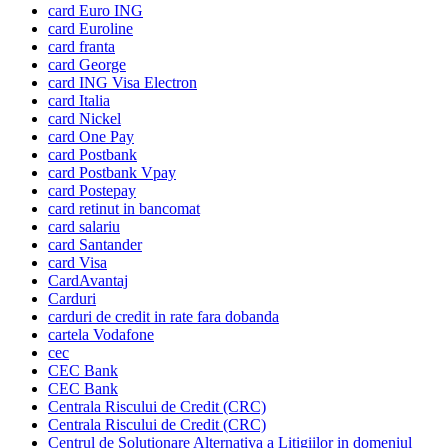
card Euro ING
card Euroline
card franta
card George
card ING Visa Electron
card Italia
card Nickel
card One Pay
card Postbank
card Postbank Vpay
card Postepay
card retinut in bancomat
card salariu
card Santander
card Visa
CardAvantaj
Carduri
carduri de credit in rate fara dobanda
cartela Vodafone
cec
CEC Bank
CEC Bank
Centrala Riscului de Credit (CRC)
Centrala Riscului de Credit (CRC)
Centrul de Solutionare Alternativa a Litigiilor in domeniul