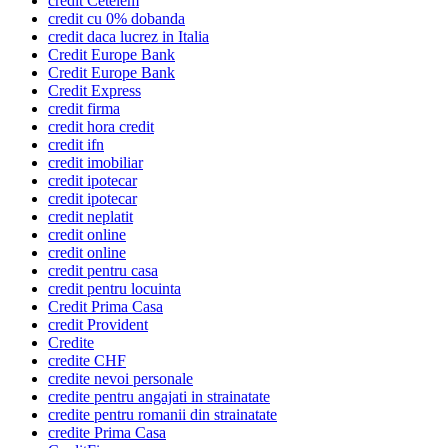
credit Cetelem
credit cu 0% dobanda
credit daca lucrez in Italia
Credit Europe Bank
Credit Europe Bank
Credit Express
credit firma
credit hora credit
credit ifn
credit imobiliar
credit ipotecar
credit ipotecar
credit neplatit
credit online
credit online
credit pentru casa
credit pentru locuinta
Credit Prima Casa
credit Provident
Credite
credite CHF
credite nevoi personale
credite pentru angajati in strainatate
credite pentru romanii din strainatate
credite Prima Casa