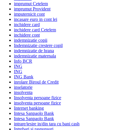
imprumut Cetelem
imprumut Provident
imputernicit cont
incasare euro in cont lei
inchidere card
inchidere card Cetelem
inchidere cont
indemnizatie copii
Indemnizatie crestere copil
indemnizatie de hrana
indemnizatie maternala
Info BCR
ING
ING
ING Bank
inrolare Biroul de Credit
inselatorie
insolventa
Insolventa persoane fizice
insolventa persoane fizice
Internet banking
Intesa Sanpaolo Bank
Intesa Sanpaolo Bank
intrare/iesire in/din tara cu bani cash
Intrebari si raspunsuri