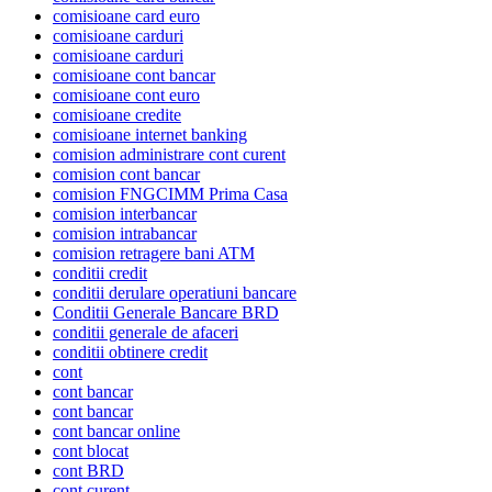
comisioane card euro
comisioane carduri
comisioane carduri
comisioane cont bancar
comisioane cont euro
comisioane credite
comisioane internet banking
comision administrare cont curent
comision cont bancar
comision FNGCIMM Prima Casa
comision interbancar
comision intrabancar
comision retragere bani ATM
conditii credit
conditii derulare operatiuni bancare
Conditii Generale Bancare BRD
conditii generale de afaceri
conditii obtinere credit
cont
cont bancar
cont bancar
cont bancar online
cont blocat
cont BRD
cont curent