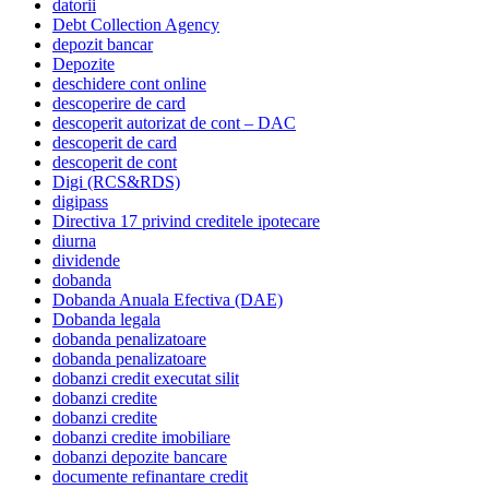
datorii
Debt Collection Agency
depozit bancar
Depozite
deschidere cont online
descoperire de card
descoperit autorizat de cont – DAC
descoperit de card
descoperit de cont
Digi (RCS&RDS)
digipass
Directiva 17 privind creditele ipotecare
diurna
dividende
dobanda
Dobanda Anuala Efectiva (DAE)
Dobanda legala
dobanda penalizatoare
dobanda penalizatoare
dobanzi credit executat silit
dobanzi credite
dobanzi credite
dobanzi credite imobiliare
dobanzi depozite bancare
documente refinantare credit