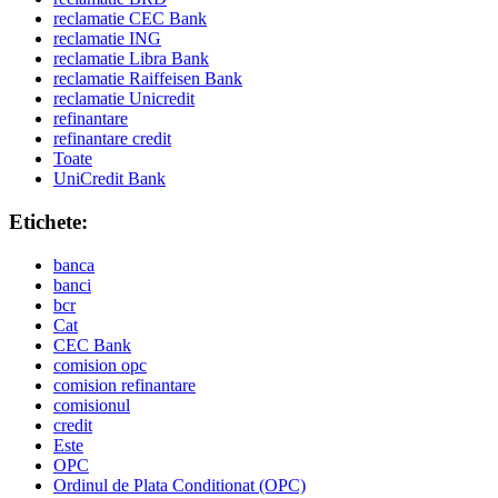
reclamatie CEC Bank
reclamatie ING
reclamatie Libra Bank
reclamatie Raiffeisen Bank
reclamatie Unicredit
refinantare
refinantare credit
Toate
UniCredit Bank
Etichete:
banca
banci
bcr
Cat
CEC Bank
comision opc
comision refinantare
comisionul
credit
Este
OPC
Ordinul de Plata Conditionat (OPC)