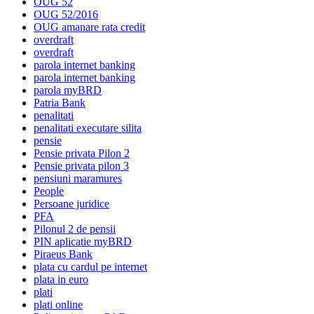
OUG 52
OUG 52/2016
OUG amanare rata credit
overdraft
overdraft
parola internet banking
parola internet banking
parola myBRD
Patria Bank
penalitati
penalitati executare silita
pensie
Pensie privata Pilon 2
Pensie privata pilon 3
pensiuni maramures
People
Persoane juridice
PFA
Pilonul 2 de pensii
PIN aplicatie myBRD
Piraeus Bank
plata cu cardul pe internet
plata in euro
plati
plati online