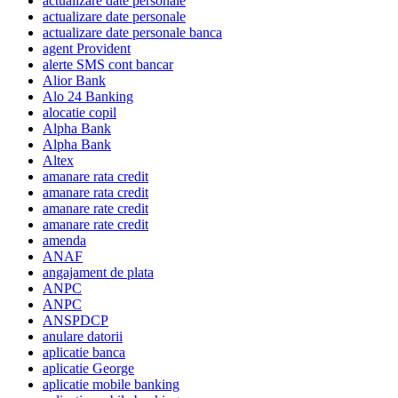
actualizare date personale
actualizare date personale
actualizare date personale banca
agent Provident
alerte SMS cont bancar
Alior Bank
Alo 24 Banking
alocatie copil
Alpha Bank
Alpha Bank
Altex
amanare rata credit
amanare rata credit
amanare rate credit
amanare rate credit
amenda
ANAF
angajament de plata
ANPC
ANPC
ANSPDCP
anulare datorii
aplicatie banca
aplicatie George
aplicatie mobile banking