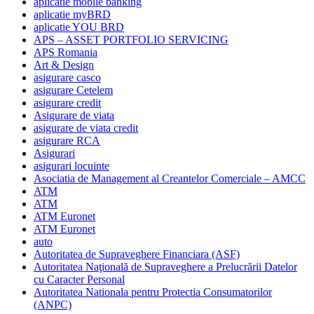
aplicatie mobile banking
aplicatie myBRD
aplicatie YOU BRD
APS – ASSET PORTFOLIO SERVICING
APS Romania
Art & Design
asigurare casco
asigurare Cetelem
asigurare credit
Asigurare de viata
asigurare de viata credit
asigurare RCA
Asigurari
asigurari locuinte
Asociatia de Management al Creantelor Comerciale – AMCC
ATM
ATM
ATM Euronet
ATM Euronet
auto
Autoritatea de Supraveghere Financiara (ASF)
Autoritatea Naţională de Supraveghere a Prelucrării Datelor
cu Caracter Personal
Autoritatea Nationala pentru Protectia Consumatorilor
(ANPC)