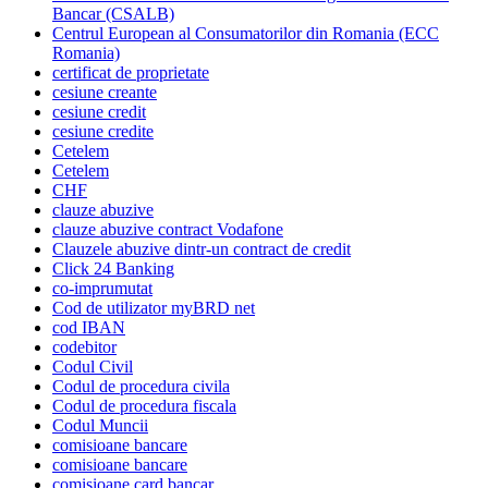
Bancar (CSALB)
Centrul European al Consumatorilor din Romania (ECC
Romania)
certificat de proprietate
cesiune creante
cesiune credit
cesiune credite
Cetelem
Cetelem
CHF
clauze abuzive
clauze abuzive contract Vodafone
Clauzele abuzive dintr-un contract de credit
Click 24 Banking
co-imprumutat
Cod de utilizator myBRD net
cod IBAN
codebitor
Codul Civil
Codul de procedura civila
Codul de procedura fiscala
Codul Muncii
comisioane bancare
comisioane bancare
comisioane card bancar