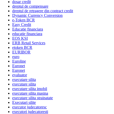
dosar credit
dreptul de compensare
dreptul de retragere din contract credit
Dynamic Currency Conversion
e-Token BCR
Easy Credit
Educatie financiara
educatie financiara
EOS KSI
ERB Retail Services
etoken BCR
EURIBOR
euro
Euroline
Euronet
Euronet
evaluator
executare silita
executare silita
executare silita imobil
executare silita masina
executare silita strainatate
Executari silite
executor judecatoresc
executori judecatoresti