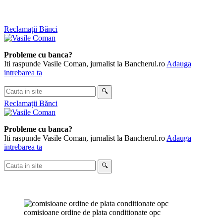
Skip
Reclamații Bănci
to
content
Probleme cu banca?
Iti raspunde Vasile Coman, jurnalist la Bancherul.ro
Adauga
intrebarea ta
Cauta
🔍
in
Reclamații Bănci
site
Probleme cu banca?
Iti raspunde Vasile Coman, jurnalist la Bancherul.ro
Adauga
intrebarea ta
Cauta
🔍
in
site
comisioane ordine de plata conditionate opc