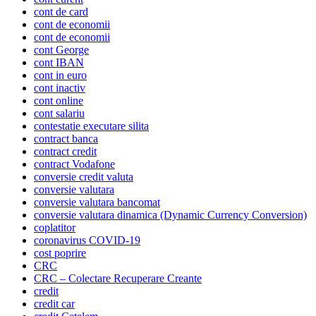
cont de card
cont de economii
cont de economii
cont George
cont IBAN
cont in euro
cont inactiv
cont online
cont salariu
contestatie executare silita
contract banca
contract credit
contract Vodafone
conversie credit valuta
conversie valutara
conversie valutara bancomat
conversie valutara dinamica (Dynamic Currency Conversion)
coplatitor
coronavirus COVID-19
cost poprire
CRC
CRC – Colectare Recuperare Creante
credit
credit car