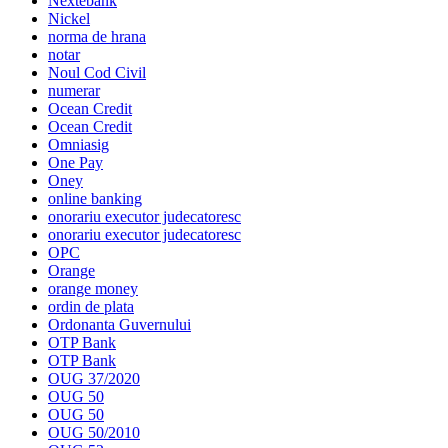
Nextebank
Nickel
norma de hrana
notar
Noul Cod Civil
numerar
Ocean Credit
Ocean Credit
Omniasig
One Pay
Oney
online banking
onorariu executor judecatoresc
onorariu executor judecatoresc
OPC
Orange
orange money
ordin de plata
Ordonanta Guvernului
OTP Bank
OTP Bank
OUG 37/2020
OUG 50
OUG 50
OUG 50/2010