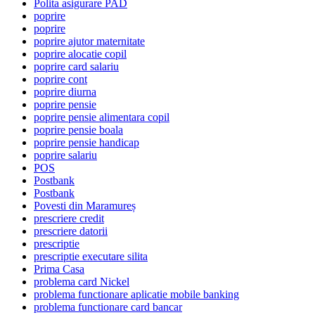
Polita asigurare PAD
poprire
poprire
poprire ajutor maternitate
poprire alocatie copil
poprire card salariu
poprire cont
poprire diurna
poprire pensie
poprire pensie alimentara copil
poprire pensie boala
poprire pensie handicap
poprire salariu
POS
Postbank
Postbank
Povesti din Maramureș
prescriere credit
prescriere datorii
prescriptie
prescriptie executare silita
Prima Casa
problema card Nickel
problema functionare aplicatie mobile banking
problema functionare card bancar