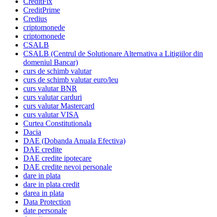
CreditFix
CreditPrime
Credius
criptomonede
criptomonede
CSALB
CSALB (Centrul de Solutionare Alternativa a Litigiilor din
domeniul Bancar)
curs de schimb valutar
curs de schimb valutar euro/leu
curs valutar BNR
curs valutar carduri
curs valutar Mastercard
curs valutar VISA
Curtea Constitutionala
Dacia
DAE (Dobanda Anuala Efectiva)
DAE credite
DAE credite ipotecare
DAE credite nevoi personale
dare in plata
dare in plata credit
darea in plata
Data Protection
date personale