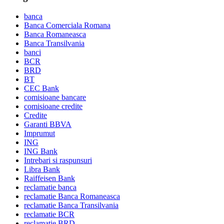
banca
Banca Comerciala Romana
Banca Romaneasca
Banca Transilvania
banci
BCR
BRD
BT
CEC Bank
comisioane bancare
comisioane credite
Credite
Garanti BBVA
Imprumut
ING
ING Bank
Intrebari si raspunsuri
Libra Bank
Raiffeisen Bank
reclamatie banca
reclamatie Banca Romaneasca
reclamatie Banca Transilvania
reclamatie BCR
reclamatie BRD