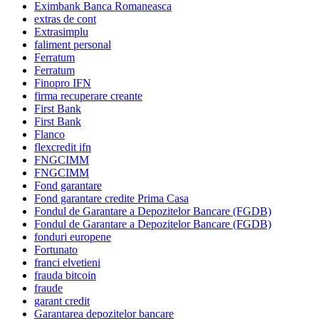
Eximbank Banca Romaneasca
extras de cont
Extrasimplu
faliment personal
Ferratum
Ferratum
Finopro IFN
firma recuperare creante
First Bank
First Bank
Flanco
flexcredit ifn
FNGCIMM
FNGCIMM
Fond garantare
Fond garantare credite Prima Casa
Fondul de Garantare a Depozitelor Bancare (FGDB)
Fondul de Garantare a Depozitelor Bancare (FGDB)
fonduri europene
Fortunato
franci elvetieni
frauda bitcoin
fraude
garant credit
Garantarea depozitelor bancare