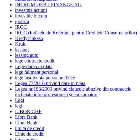
INTRUM DEBT FINANCE AG
investitie actiuni
investitie bitcoin
ipoteca
IRCC
IRCC (Indicele de Referinta pentru Creditele Consumatorilor)
Kredyt Inkaso
Kruk
leasing
leasing auto
lege contracte credit
Lege darea in plata
lege faliment personal
lege insolventa persoane fizice
Legea 77/2016 privind dare in plata
Legea nr.193/2000 privind clauzele abuzive din contractele
încheiate între profesioniști și consumatori
Legi
legi
LIBOR CHF
Libra Bank
Libra Bank
limita de credit
Linie de credit
lire sterline