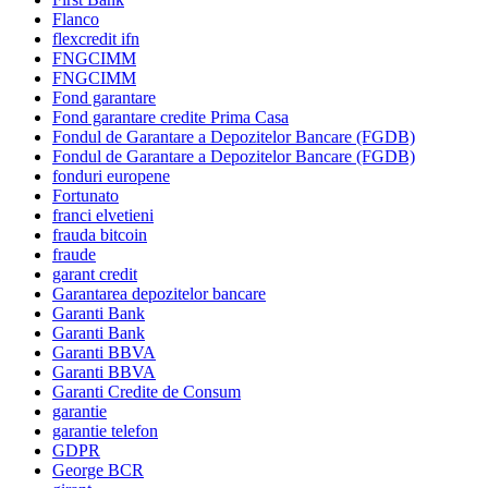
Flanco
flexcredit ifn
FNGCIMM
FNGCIMM
Fond garantare
Fond garantare credite Prima Casa
Fondul de Garantare a Depozitelor Bancare (FGDB)
Fondul de Garantare a Depozitelor Bancare (FGDB)
fonduri europene
Fortunato
franci elvetieni
frauda bitcoin
fraude
garant credit
Garantarea depozitelor bancare
Garanti Bank
Garanti Bank
Garanti BBVA
Garanti BBVA
Garanti Credite de Consum
garantie
garantie telefon
GDPR
George BCR