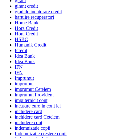
girant
girant credit
grad de indatorare credit
hartuire recuperatori
Home Bank
Hora Credit
Hora Credit
HSBC
Humanik Credit
Icredit
Idea Bank
Idea Bank
IFN
IFN
Imprumut
imprumut
imprumut Cetelem
imprumut Provident
imputernicit cont
incasare euro in cont lei
inchidere card
inchidere card Cetelem
inchidere cont
indemnizatie copii
Indemnizatie crestere copil