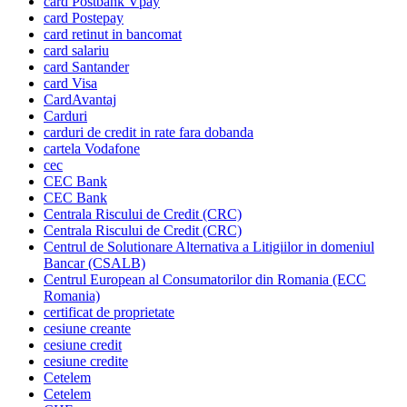
card Postbank Vpay
card Postepay
card retinut in bancomat
card salariu
card Santander
card Visa
CardAvantaj
Carduri
carduri de credit in rate fara dobanda
cartela Vodafone
cec
CEC Bank
CEC Bank
Centrala Riscului de Credit (CRC)
Centrala Riscului de Credit (CRC)
Centrul de Solutionare Alternativa a Litigiilor in domeniul
Bancar (CSALB)
Centrul European al Consumatorilor din Romania (ECC
Romania)
certificat de proprietate
cesiune creante
cesiune credit
cesiune credite
Cetelem
Cetelem