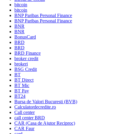
bitcoin
bitcoin
BNP Paribas Personal Finance
BNP Paribas Personal Finance
BNR
BNR
BonusCard
BRD
BRD
BRD Finance
broker credit
brokeri
BSG Credit
BT
BT Direct
BT Mic
BT Pay
BT24
Bursa de Valori Bucuresti (BVB)
Calculatordecredite.ro
Call center
call center BRD
CAR (Casa de Ajutor Reciproc)
CAR Faur
card