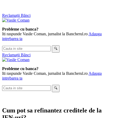
Skip
Reclamații Bănci
to
content
Probleme cu banca?
Iti raspunde Vasile Coman, jurnalist la Bancherul.ro
Adauga
intrebarea ta
Cauta
🔍
in
Reclamații Bănci
site
Probleme cu banca?
Iti raspunde Vasile Coman, jurnalist la Bancherul.ro
Adauga
intrebarea ta
Cauta
🔍
in
site
Cum pot sa refinantez creditele de la
IFN-uri?