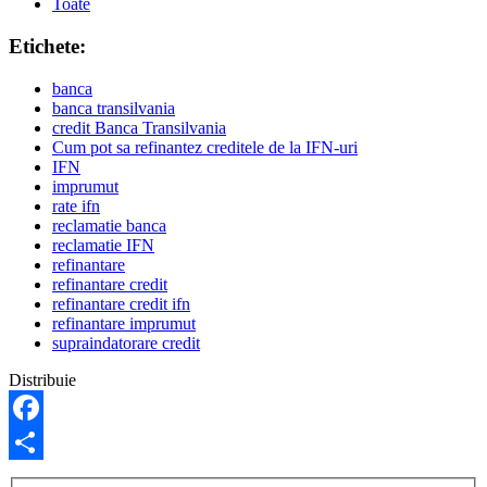
Toate
Etichete:
banca
banca transilvania
credit Banca Transilvania
Cum pot sa refinantez creditele de la IFN-uri
IFN
imprumut
rate ifn
reclamatie banca
reclamatie IFN
refinantare
refinantare credit
refinantare credit ifn
refinantare imprumut
supraindatorare credit
Distribuie
Facebook
Share