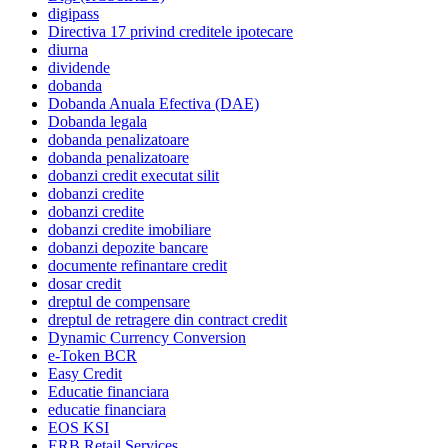
digipass
Directiva 17 privind creditele ipotecare
diurna
dividende
dobanda
Dobanda Anuala Efectiva (DAE)
Dobanda legala
dobanda penalizatoare
dobanda penalizatoare
dobanzi credit executat silit
dobanzi credite
dobanzi credite
dobanzi credite imobiliare
dobanzi depozite bancare
documente refinantare credit
dosar credit
dreptul de compensare
dreptul de retragere din contract credit
Dynamic Currency Conversion
e-Token BCR
Easy Credit
Educatie financiara
educatie financiara
EOS KSI
ERB Retail Services