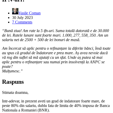
Vasile Coman
30 July 2023
7 Comments
“Bună ziua! Am rate la 5 ifn-uri. Suma totală datorată e de 30.000
de lei. Ratele lunare sunt foarte mari. 1.000, 277, 558, 350. Am un
salariu net de 2500 + 500 de lei bonuri de masă.
Am încercat să aplic pentru o refinanțare la diferite bănci, însă toate
au spus că gradul de îndatorare e prea mare. Aș avea nevoie dacă
vă rog din suflet să mă ajutați cu un sfat. Unde aș putea să mai
aplic pentru o refinanțare sau numai prin insolvență la ANPC se
poate?
Mulțumesc.”
Raspuns
Stimata doamna,
Intr-adevar, in prezent aveti un grad de indatorare foarte mare, de
peste 80% din salariu, dublu fata de limita de 40% impusa de Banca
Nationala a Romaniei (BNR).