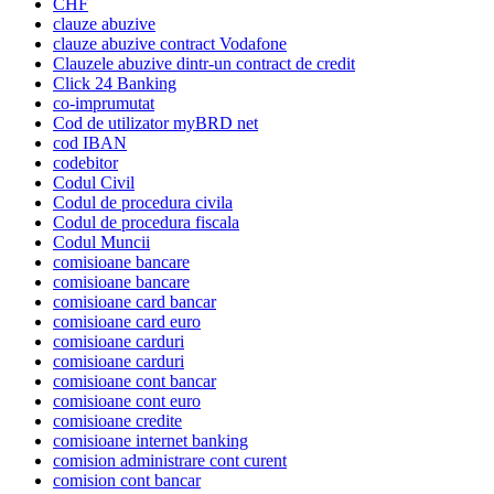
CHF
clauze abuzive
clauze abuzive contract Vodafone
Clauzele abuzive dintr-un contract de credit
Click 24 Banking
co-imprumutat
Cod de utilizator myBRD net
cod IBAN
codebitor
Codul Civil
Codul de procedura civila
Codul de procedura fiscala
Codul Muncii
comisioane bancare
comisioane bancare
comisioane card bancar
comisioane card euro
comisioane carduri
comisioane carduri
comisioane cont bancar
comisioane cont euro
comisioane credite
comisioane internet banking
comision administrare cont curent
comision cont bancar