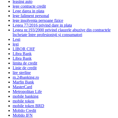
leasing auto
lege contracte credit
Lege darea in plata
lege faliment personal
lege insolventa persoane fizice
Legea 77/2016 privind dare in plata
Legea nr.193/2000 privind clauzele abuzive din contractele
încheiate între profesioniști și consumatori
Legi
legi
LIBOR CHF
Libra Bank
Libra Bank
limita de credit
Linie de credit
lire sterline
m.24banking.ro
Marfin Bank
MasterCard
Metropolitan Life
mobile banking
mobile token
mobile token BRD
Mobilo Credit
Mobilo IFN