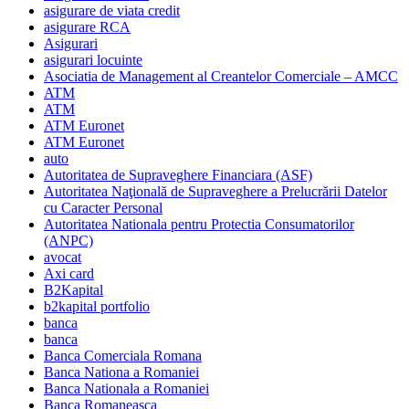
asigurare de viata credit
asigurare RCA
Asigurari
asigurari locuinte
Asociatia de Management al Creantelor Comerciale – AMCC
ATM
ATM
ATM Euronet
ATM Euronet
auto
Autoritatea de Supraveghere Financiara (ASF)
Autoritatea Naţională de Supraveghere a Prelucrării Datelor
cu Caracter Personal
Autoritatea Nationala pentru Protectia Consumatorilor
(ANPC)
avocat
Axi card
B2Kapital
b2kapital portfolio
banca
banca
Banca Comerciala Romana
Banca Nationa a Romaniei
Banca Nationala a Romaniei
Banca Romaneasca