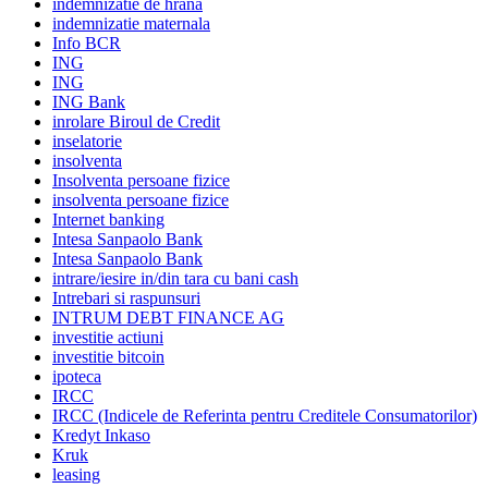
indemnizatie de hrana
indemnizatie maternala
Info BCR
ING
ING
ING Bank
inrolare Biroul de Credit
inselatorie
insolventa
Insolventa persoane fizice
insolventa persoane fizice
Internet banking
Intesa Sanpaolo Bank
Intesa Sanpaolo Bank
intrare/iesire in/din tara cu bani cash
Intrebari si raspunsuri
INTRUM DEBT FINANCE AG
investitie actiuni
investitie bitcoin
ipoteca
IRCC
IRCC (Indicele de Referinta pentru Creditele Consumatorilor)
Kredyt Inkaso
Kruk
leasing