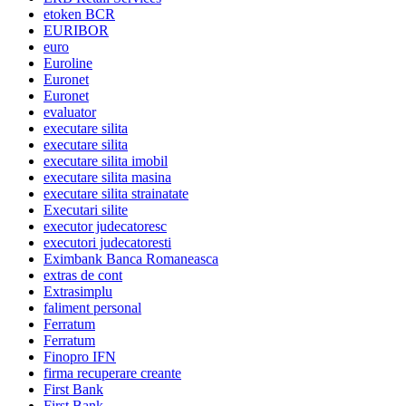
etoken BCR
EURIBOR
euro
Euroline
Euronet
Euronet
evaluator
executare silita
executare silita
executare silita imobil
executare silita masina
executare silita strainatate
Executari silite
executor judecatoresc
executori judecatoresti
Eximbank Banca Romaneasca
extras de cont
Extrasimplu
faliment personal
Ferratum
Ferratum
Finopro IFN
firma recuperare creante
First Bank
First Bank