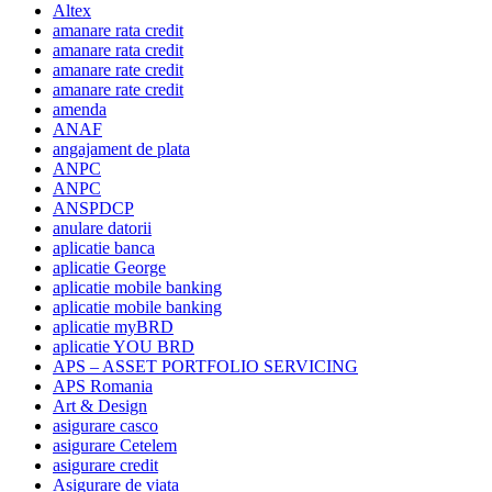
Altex
amanare rata credit
amanare rata credit
amanare rate credit
amanare rate credit
amenda
ANAF
angajament de plata
ANPC
ANPC
ANSPDCP
anulare datorii
aplicatie banca
aplicatie George
aplicatie mobile banking
aplicatie mobile banking
aplicatie myBRD
aplicatie YOU BRD
APS – ASSET PORTFOLIO SERVICING
APS Romania
Art & Design
asigurare casco
asigurare Cetelem
asigurare credit
Asigurare de viata