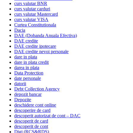
curs valutar BNR
curs valutar carduri
curs valutar Mastercard
curs valutar VISA
Curtea Constitutionala
Dacia
DAE (Dobanda Anuala Efectiva)
DAE credite
DAE credite ipotecare
DAE credite nevoi personale
dare in plata
dare in plata credit
darea in plata
Data Protection
date personale
datorii
Debt Collection Agency
depozit bancar
Depozite
deschidere cont online
descoperire de card
descoperit autorizat de cont – DAC
descoperit de card
descoperit de cont
Digi (RCS&RDS)