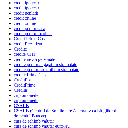
credit ipotecar
credit ipotecar
credit neplatit
credit online
credit online
credit pentru casa
credit pentru locuinta
Credit Prima Casa
credit Provident
Credite
credite CHF
credite nevoi personale
credite pentru angajati in strainatate
credite pentru romanii din strainatate
credite Prima Casa
CreditFix
CreditPrime
Credius
criptomonede
criptomonede
CSALB
CSALB (Centrul de Solutionare Alternativa a Litigiilor din
domeniul Bancar)
curs de schimb valutar
curs de schimb valutar euro/leu