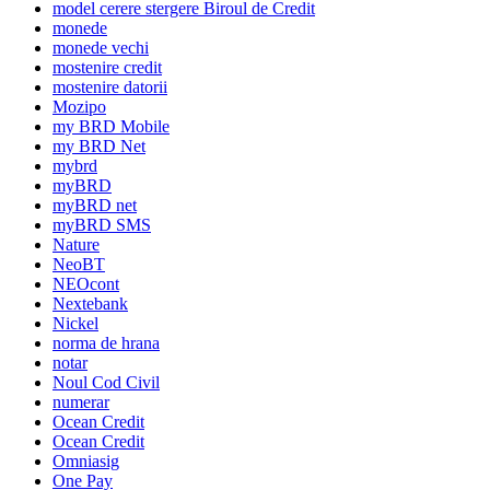
model cerere stergere Biroul de Credit
monede
monede vechi
mostenire credit
mostenire datorii
Mozipo
my BRD Mobile
my BRD Net
mybrd
myBRD
myBRD net
myBRD SMS
Nature
NeoBT
NEOcont
Nextebank
Nickel
norma de hrana
notar
Noul Cod Civil
numerar
Ocean Credit
Ocean Credit
Omniasig
One Pay