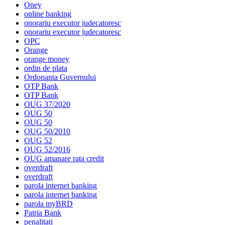
Oney
online banking
onorariu executor judecatoresc
onorariu executor judecatoresc
OPC
Orange
orange money
ordin de plata
Ordonanta Guvernului
OTP Bank
OTP Bank
OUG 37/2020
OUG 50
OUG 50
OUG 50/2010
OUG 52
OUG 52/2016
OUG amanare rata credit
overdraft
overdraft
parola internet banking
parola internet banking
parola myBRD
Patria Bank
penalitati