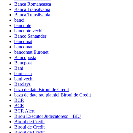
Banca Romaneasca
Banca Transilvania
Banca Transilvania
banci
bancnote
bancnote vechi
Banco Santander
bancomat
bancomat
bancomat Euronet
Bancoposta
Bancpost
Bani
bani cash
bani vechi
Barclays
baza de date Biroul de Credit
baza de date rau platnici Biroul de Credit
BCR
BCR
BCR Alert
Birou Executor Judecatoresc – BEJ
Biroul de Credit
Biroul de Credit
Biroul de Credit