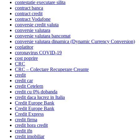
contestatie executare silita
contract banca
contract credit
contract Vodafone
conversie credit valuta
conversie valutara
conversie valutara bancomat
conversie valutara dinamica (Dynamic Currency Conversion)
coplatitor
coronavirus COVID-19
cost poprire
CRC
CRC – Colectare Recuperare Creante
credit
credit car
credit Cetelem
credit cu 0% dobanda
credit daca lucrez in Italia
Credit Europe Bank
Credit Europe Bank
Credit Express
credit firma
credit hora credit
credit ifn
credit imobiliar