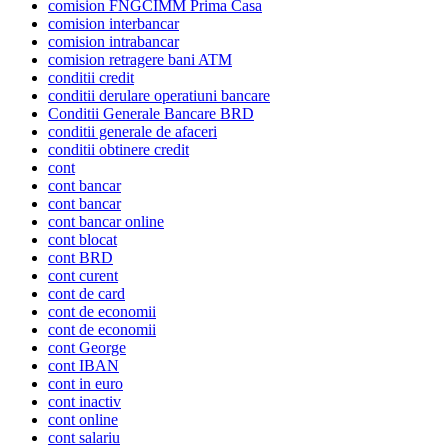
comision FNGCIMM Prima Casa
comision interbancar
comision intrabancar
comision retragere bani ATM
conditii credit
conditii derulare operatiuni bancare
Conditii Generale Bancare BRD
conditii generale de afaceri
conditii obtinere credit
cont
cont bancar
cont bancar
cont bancar online
cont blocat
cont BRD
cont curent
cont de card
cont de economii
cont de economii
cont George
cont IBAN
cont in euro
cont inactiv
cont online
cont salariu