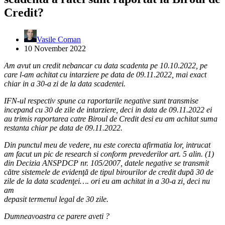
Credit?
Vasile Coman
10 November 2022
Am avut un credit nebancar cu data scadenta pe 10.10.2022, pe
care l-am achitat cu intarziere pe data de 09.11.2022, mai exact
chiar in a 30-a zi de la data scadentei.
IFN-ul respectiv spune ca raportarile negative sunt transmise
incepand cu 30 de zile de intarziere, deci in data de 09.11.2022 ei
au trimis raportarea catre Biroul de Credit desi eu am achitat suma
restanta chiar pe data de 09.11.2022.
Din punctul meu de vedere, nu este corecta afirmatia lor, intrucat
am facut un pic de research si conform prevederilor art. 5 alin. (1)
din Decizia ANSPDCP nr. 105/2007, datele negative se transmit
către sistemele de evidenţă de tipul birourilor de credit după 30 de
zile de la data scadenţei…. ori eu am achitat in a 30-a zi, deci nu
am
depasit termenul legal de 30 zile.
Dumneavoastra ce parere aveti ?