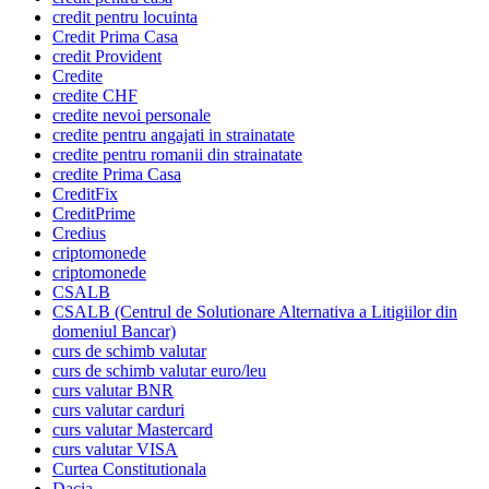
credit pentru locuinta
Credit Prima Casa
credit Provident
Credite
credite CHF
credite nevoi personale
credite pentru angajati in strainatate
credite pentru romanii din strainatate
credite Prima Casa
CreditFix
CreditPrime
Credius
criptomonede
criptomonede
CSALB
CSALB (Centrul de Solutionare Alternativa a Litigiilor din
domeniul Bancar)
curs de schimb valutar
curs de schimb valutar euro/leu
curs valutar BNR
curs valutar carduri
curs valutar Mastercard
curs valutar VISA
Curtea Constitutionala
Dacia