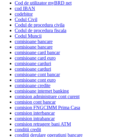
Cod de utilizator myBRD net
cod IBAN
codebitor
Codul Civil
Codul de procedura civila
Codul de procedura fiscala
Codul Muncii
comisioane bancare
comisioane bancare
comisioane card bancar
comisioane card euro
comisioane carduri
comisioane carduri
comisioane cont bancar
comisioane cont euro
comisioane credite
comisioane internet banking
comision administrare cont curent
comision cont bancar
comision FNGCIMM Prima Casa
comision interbancar
comision intrabancar
comision retragere bani ATM
conditii credit
conditii derulare operatiuni bancare