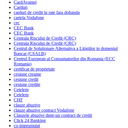
CardAvantaj
Carduri
carduri de credit in rate fara dobanda
cartela Vodafone
cec
CEC Bank
CEC Bank
Centrala Riscului de Credit (CRC)
Centrala Riscului de Credit (CRC)
Centrul de Solutionare Alternativa a Litigiilor in domeniul
Bancar (CSALB)
Centrul European al Consumatorilor din Romania (ECC
Romania)
certificat de proprietate
cesiune creante
cesiune credit
cesiune credite
Cetelem
Cetelem
CHF
clauze abuzive
clauze abuzive contract Vodafone
Clauzele abuzive dintr-un contract de credit
Click 24 Banking
co-imprumutat