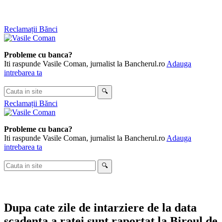
Skip
Reclamații Bănci
to
content
Probleme cu banca?
Iti raspunde Vasile Coman, jurnalist la Bancherul.ro
Adauga
intrebarea ta
Cauta
🔍
in
Reclamații Bănci
site
Probleme cu banca?
Iti raspunde Vasile Coman, jurnalist la Bancherul.ro
Adauga
intrebarea ta
Cauta
🔍
in
site
Dupa cate zile de intarziere de la data
scadenta a ratei sunt raportat la Biroul de