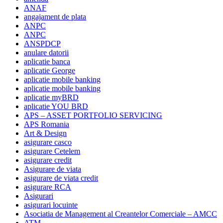
ANAF
angajament de plata
ANPC
ANPC
ANSPDCP
anulare datorii
aplicatie banca
aplicatie George
aplicatie mobile banking
aplicatie mobile banking
aplicatie myBRD
aplicatie YOU BRD
APS – ASSET PORTFOLIO SERVICING
APS Romania
Art & Design
asigurare casco
asigurare Cetelem
asigurare credit
Asigurare de viata
asigurare de viata credit
asigurare RCA
Asigurari
asigurari locuinte
Asociatia de Management al Creantelor Comerciale – AMCC
ATM