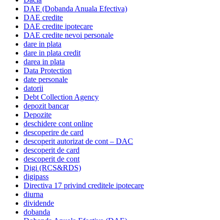
DAE (Dobanda Anuala Efectiva)
DAE credite
DAE credite ipotecare
DAE credite nevoi personale
dare in plata
dare in plata credit
darea in plata
Data Protection
date personale
datorii
Debt Collection Agency
depozit bancar
Depozite
deschidere cont online
descoperire de card
descoperit autorizat de cont – DAC
descoperit de card
descoperit de cont
Digi (RCS&RDS)
digipass
Directiva 17 privind creditele ipotecare
diurna
dividende
dobanda