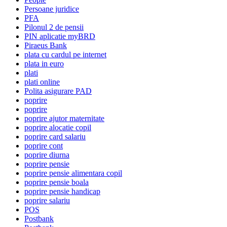
Persoane juridice
PFA
Pilonul 2 de pensii
PIN aplicatie myBRD
Piraeus Bank
plata cu cardul pe internet
plata in euro
plati
plati online
Polita asigurare PAD
poprire
poprire
poprire ajutor maternitate
poprire alocatie copil
poprire card salariu
poprire cont
poprire diurna
poprire pensie
poprire pensie alimentara copil
poprire pensie boala
poprire pensie handicap
poprire salariu
POS
Postbank