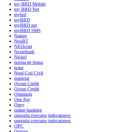
my BRD Mobile
my BRD Net
mybrd
myBRD
myBRD net
myBRD SMS
Nature
NeoBT
NEOcont
Nextebank
Nickel
norma de hrana
notar
Noul Cod Civil
numerar
Ocean Credit
Ocean Credit
Omniasig
One Pay
Oney
online banking
onorariu executor judecatoresc
onorariu executor judecatoresc
OPC
Orange