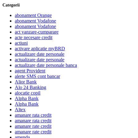
Categorii
abonament Orange
abonament Vodafone
abonament Vodafone
act vanzare-cumparare
acte necesare credit
actiuni
activare aplicatie myBRD
actualizare date personale
actualizare date personale
actualizare date personale banca
agent Provident
alerte SMS cont bancar
Alior Bank
Alo 24 Banking
alocatie copil
Alpha Bank
Alpha Bank
Altex
amanare rata credit
amanare rata credit
amanare rate credit
amanare rate credit
amenda