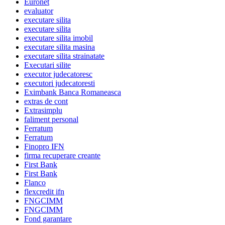
Euronet
evaluator
executare silita
executare silita
executare silita imobil
executare silita masina
executare silita strainatate
Executari silite
executor judecatoresc
executori judecatoresti
Eximbank Banca Romaneasca
extras de cont
Extrasimplu
faliment personal
Ferratum
Ferratum
Finopro IFN
firma recuperare creante
First Bank
First Bank
Flanco
flexcredit ifn
FNGCIMM
FNGCIMM
Fond garantare