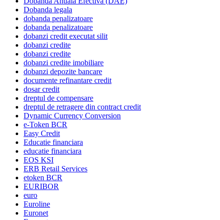
Dobanda Anuala Efectiva (DAE)
Dobanda legala
dobanda penalizatoare
dobanda penalizatoare
dobanzi credit executat silit
dobanzi credite
dobanzi credite
dobanzi credite imobiliare
dobanzi depozite bancare
documente refinantare credit
dosar credit
dreptul de compensare
dreptul de retragere din contract credit
Dynamic Currency Conversion
e-Token BCR
Easy Credit
Educatie financiara
educatie financiara
EOS KSI
ERB Retail Services
etoken BCR
EURIBOR
euro
Euroline
Euronet