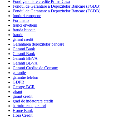
Fond garantare credite Prima Casa
Fondul de Garantare a Depozitelor Bancare (FGDB)
Fondul de Garantare a Depozitelor Bancare (FGDB)
fonduri europene
Fortunato
franci elvetieni
frauda bitcoin
fraude
garant credit
Garantarea depozitelor bancare
Garanti Bank
Garanti Bank
Garanti BBVA
Garanti BBVA
Garanti Credite de Consum
garantie
garantie telefon
GDPR
George BCR
girant
girant credit
grad de indatorare credit
hartuire recuperatori
Home Bank
Hora Credit