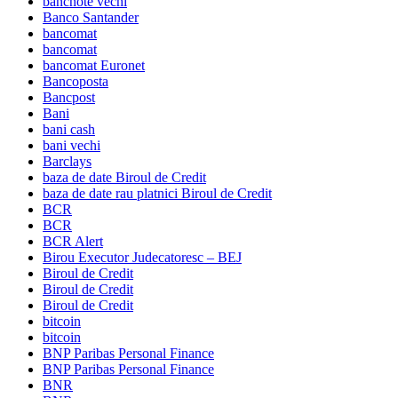
bancnote vechi
Banco Santander
bancomat
bancomat
bancomat Euronet
Bancoposta
Bancpost
Bani
bani cash
bani vechi
Barclays
baza de date Biroul de Credit
baza de date rau platnici Biroul de Credit
BCR
BCR
BCR Alert
Birou Executor Judecatoresc – BEJ
Biroul de Credit
Biroul de Credit
Biroul de Credit
bitcoin
bitcoin
BNP Paribas Personal Finance
BNP Paribas Personal Finance
BNR