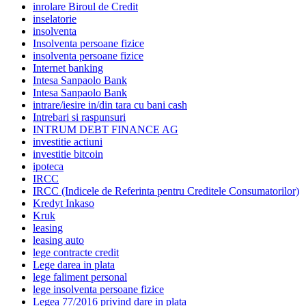
inrolare Biroul de Credit
inselatorie
insolventa
Insolventa persoane fizice
insolventa persoane fizice
Internet banking
Intesa Sanpaolo Bank
Intesa Sanpaolo Bank
intrare/iesire in/din tara cu bani cash
Intrebari si raspunsuri
INTRUM DEBT FINANCE AG
investitie actiuni
investitie bitcoin
ipoteca
IRCC
IRCC (Indicele de Referinta pentru Creditele Consumatorilor)
Kredyt Inkaso
Kruk
leasing
leasing auto
lege contracte credit
Lege darea in plata
lege faliment personal
lege insolventa persoane fizice
Legea 77/2016 privind dare in plata