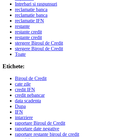
Intrebari si raspunsuri
reclamatie banca
reclamatie banca
reclamatie IFN
restante
restante credit
restante credit
stergere Biroul de Credit
stergere Biroul de Credit
Toate
Etichete:
Biroul de Credit
cate zile
credit IFN
credit nebancar
data scadenta
Dupa
IFN
intarziere
raportare Biroul de Credit
raportare date negative
raportare restante biroul de credit