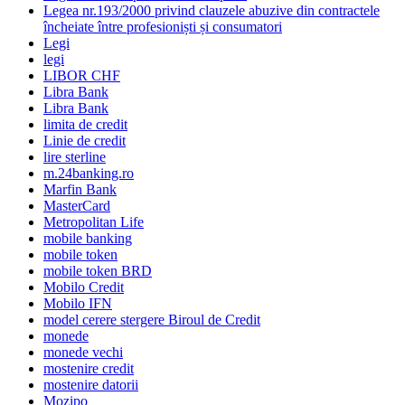
Legea nr.193/2000 privind clauzele abuzive din contractele
încheiate între profesioniști și consumatori
Legi
legi
LIBOR CHF
Libra Bank
Libra Bank
limita de credit
Linie de credit
lire sterline
m.24banking.ro
Marfin Bank
MasterCard
Metropolitan Life
mobile banking
mobile token
mobile token BRD
Mobilo Credit
Mobilo IFN
model cerere stergere Biroul de Credit
monede
monede vechi
mostenire credit
mostenire datorii
Mozipo