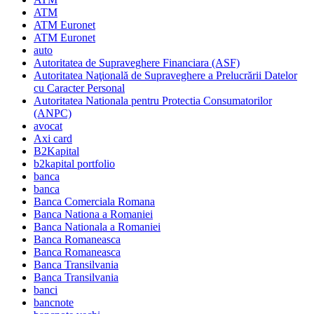
ATM
ATM Euronet
ATM Euronet
auto
Autoritatea de Supraveghere Financiara (ASF)
Autoritatea Naţională de Supraveghere a Prelucrării Datelor
cu Caracter Personal
Autoritatea Nationala pentru Protectia Consumatorilor
(ANPC)
avocat
Axi card
B2Kapital
b2kapital portfolio
banca
banca
Banca Comerciala Romana
Banca Nationa a Romaniei
Banca Nationala a Romaniei
Banca Romaneasca
Banca Romaneasca
Banca Transilvania
Banca Transilvania
banci
bancnote