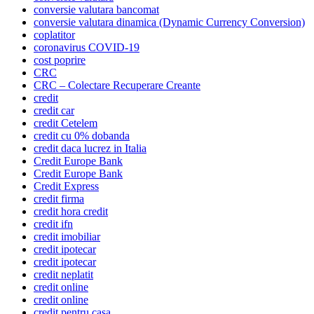
conversie valutara bancomat
conversie valutara dinamica (Dynamic Currency Conversion)
coplatitor
coronavirus COVID-19
cost poprire
CRC
CRC – Colectare Recuperare Creante
credit
credit car
credit Cetelem
credit cu 0% dobanda
credit daca lucrez in Italia
Credit Europe Bank
Credit Europe Bank
Credit Express
credit firma
credit hora credit
credit ifn
credit imobiliar
credit ipotecar
credit ipotecar
credit neplatit
credit online
credit online
credit pentru casa