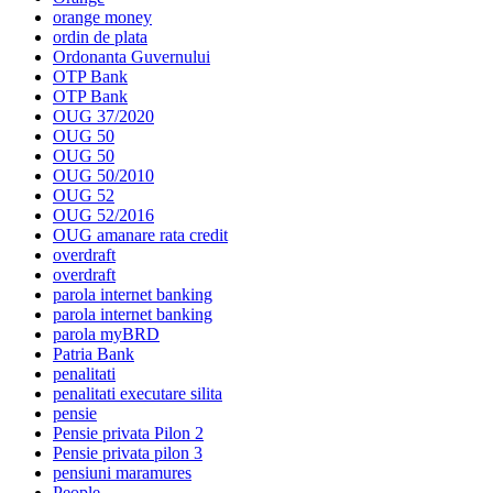
orange money
ordin de plata
Ordonanta Guvernului
OTP Bank
OTP Bank
OUG 37/2020
OUG 50
OUG 50
OUG 50/2010
OUG 52
OUG 52/2016
OUG amanare rata credit
overdraft
overdraft
parola internet banking
parola internet banking
parola myBRD
Patria Bank
penalitati
penalitati executare silita
pensie
Pensie privata Pilon 2
Pensie privata pilon 3
pensiuni maramures
People