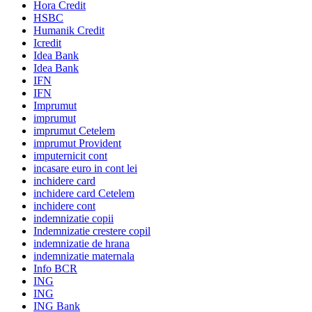
Hora Credit
HSBC
Humanik Credit
Icredit
Idea Bank
Idea Bank
IFN
IFN
Imprumut
imprumut
imprumut Cetelem
imprumut Provident
imputernicit cont
incasare euro in cont lei
inchidere card
inchidere card Cetelem
inchidere cont
indemnizatie copii
Indemnizatie crestere copil
indemnizatie de hrana
indemnizatie maternala
Info BCR
ING
ING
ING Bank