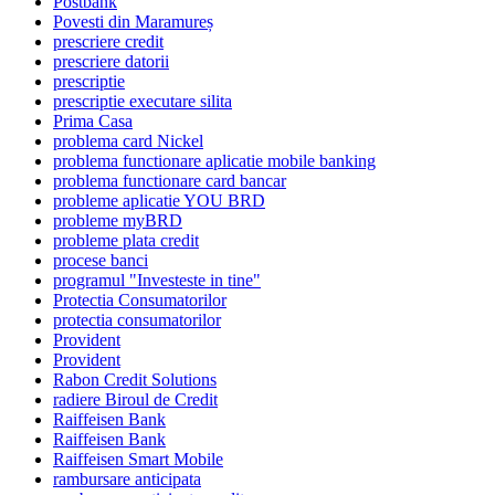
Postbank
Povesti din Maramureș
prescriere credit
prescriere datorii
prescriptie
prescriptie executare silita
Prima Casa
problema card Nickel
problema functionare aplicatie mobile banking
problema functionare card bancar
probleme aplicatie YOU BRD
probleme myBRD
probleme plata credit
procese banci
programul "Investeste in tine"
Protectia Consumatorilor
protectia consumatorilor
Provident
Provident
Rabon Credit Solutions
radiere Biroul de Credit
Raiffeisen Bank
Raiffeisen Bank
Raiffeisen Smart Mobile
rambursare anticipata