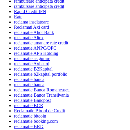
rambursare anticipata credit
rambursare anticipata credit
Rapid Credit IFN
Rate
reclama inselatoare
Reclamati Axi card
reclamatie Alior Bank
reclamatie Altex
reclamatie amanare rate credit
reclamatie ANPC/OPC
reclamatie APS Holding
reclamatie asigurare
reclamatie Axi card
reclamatie B2Kapital
reclamatie b2kapital portfolio
reclamatie banca
reclamatie banca
reclamatie Banca Romaneasca
reclamatie Banca Transilvania
reclamatie Bancpost
reclamatie BCR
Reclamatie Biroul de Credit
reclamatie bitcoin
reclamatie booking.com
reclamatie BRD