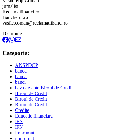
Vasile Pop Coman
jurnalist
Reclamatiibanci.ro
Bancherul.ro
vasile.coman@reclamatiibanci.ro
Distribuie
Categoria:
ANSPDCP
banca
banca
banci
baza de date Biroul de Credit
Biroul de Credit
Biroul de Credit
Biroul de Credit
Credite
Educatie financiara
IFN
IFN
Imprumut
imprumut