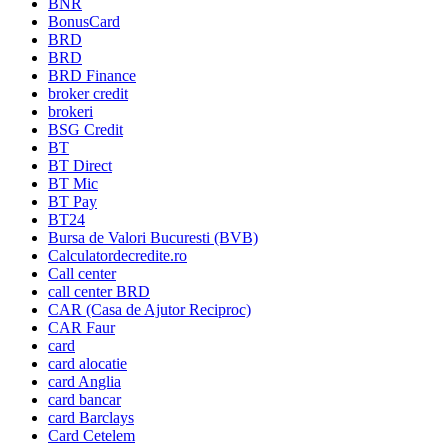
BNR
BonusCard
BRD
BRD
BRD Finance
broker credit
brokeri
BSG Credit
BT
BT Direct
BT Mic
BT Pay
BT24
Bursa de Valori Bucuresti (BVB)
Calculatordecredite.ro
Call center
call center BRD
CAR (Casa de Ajutor Reciproc)
CAR Faur
card
card alocatie
card Anglia
card bancar
card Barclays
Card Cetelem