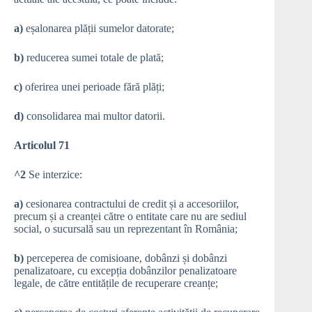
a)
eșalonarea plății sumelor datorate;
b)
reducerea sumei totale de plată;
c)
oferirea unei perioade fără plăți;
d)
consolidarea mai multor datorii.
Articolul 71
^2
Se interzice:
a)
cesionarea contractului de credit și a accesoriilor,
precum și a creanței către o entitate care nu are sediul
social, o sucursală sau un reprezentant în România;
b)
perceperea de comisioane, dobânzi și dobânzi
penalizatoare, cu excepția dobânzilor penalizatoare
legale, de către entitățile de recuperare creanțe;