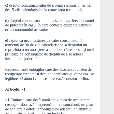
c)
dreptul consumatorului de a primi răspuns în termen
de 15 zile calendaristice la contestația formulată;
d)
dreptul consumatorului de a se adresa direct instanței
de judecată în cazul în care contestă existența debitului
ori a cuantumului acestuia;
e)
faptul că necontestarea de către consumator, în
termenul de 30 de zile calendaristice, a debitului nu
reprezintă o recunoaștere a sumei de către acesta și nu îl
privează pe consumator de dreptul de a se adresa
instanței de judecată.
Reprezentanții entităților care desfășoară activitatea de
recuperare creanțe își declină identitatea și, după caz, se
legitimează atunci când se adresează consumatorilor.
Articolul 71
^1
Entitatea care desfășoară activitatea de recuperare
creanțe elaborează, împreună cu consumatorul, un plan
de achitare a datoriilor/obligațiilor adaptat la veniturile
actuale ale acestuia, ce poate include: