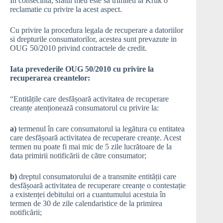
In consecinta, sfatul meu este sa trimiteti la Kruk o
reclamatie cu privire la acest aspect.
Cu privire la procedura legala de recuperare a datoriilor
si drepturile consumatorilor, acestea sunt prevazute in
OUG 50/2010 privind contractele de credit.
Iata prevederile OUG 50/2010 cu privire la
recuperarea creantelor:
“Entitățile care desfășoară activitatea de recuperare
creanțe atenționează consumatorul cu privire la:
a)
termenul în care consumatorul ia legătura cu entitatea
care desfășoară activitatea de recuperare creanțe. Acest
termen nu poate fi mai mic de 5 zile lucrătoare de la
data primirii notificării de către consumator;
b)
dreptul consumatorului de a transmite entității care
desfășoară activitatea de recuperare creanțe o contestație
a existenței debitului ori a cuantumului acestuia în
termen de 30 de zile calendaristice de la primirea
notificării;