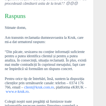
procedează cămătarii astia de la kruk?? 😔😔😔
Raspuns
Stimate domn,
Am transmis reclamatia dumneavoastra la Kruk, care
mi-a dat urmatorul raspuns:
“Din păcate, sesizarea nu conține informații suficiente
pentru a putea identifica clientul și pentru a putea
analiza, în consecință, situația reclamată. În plus, există
mai multe contradicții în cuprinsul mesajului, fapt care
ne împiedică să formulăm un răspuns concret.
Pentru orice tip de întrebări, însă, suntem la dispoziția
clienților prin următoarele canale: telefon – 0374 176
766, email –
client@kruk.com.ro
, platforma eKRUK –
www.e-kruk.ro
.
Colegii noștri sunt pregătiți să furnizeze toate
informațiile necesare pentru lămurirea completă a