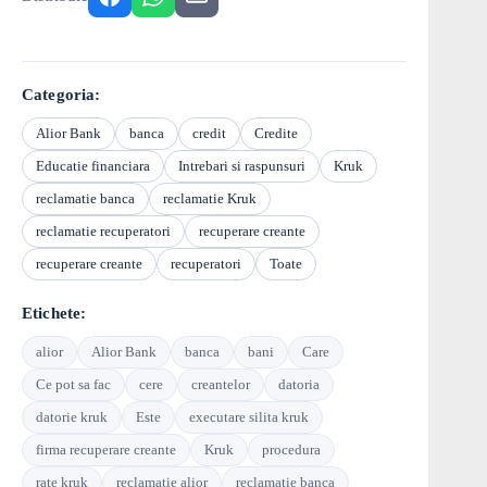
Categoria:
Alior Bank
banca
credit
Credite
Educatie financiara
Intrebari si raspunsuri
Kruk
reclamatie banca
reclamatie Kruk
reclamatie recuperatori
recuperare creante
recuperare creante
recuperatori
Toate
Etichete:
alior
Alior Bank
banca
bani
Care
Ce pot sa fac
cere
creantelor
datoria
datorie kruk
Este
executare silita kruk
firma recuperare creante
Kruk
procedura
rate kruk
reclamatie alior
reclamatie banca