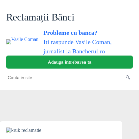
Skip
to
content
Reclamații Bănci
Probleme cu banca?
Iti raspunde Vasile Coman,
jurnalist la Bancherul.ro
Adauga intrebarea ta
🔍
Cauta
in
site