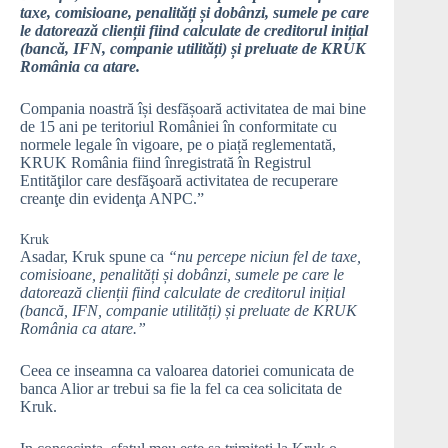
taxe, comisioane, penalități și dobânzi, sumele pe care
le datorează clienții fiind calculate de creditorul inițial
(bancă, IFN, companie utilități) și preluate de KRUK
România ca atare.
Compania noastră își desfășoară activitatea de mai bine
de 15 ani pe teritoriul României în conformitate cu
normele legale în vigoare, pe o piață reglementată,
KRUK România fiind înregistrată în Registrul
Entităţilor care desfăşoară activitatea de recuperare
creanţe din evidenţa ANPC.”
Kruk
Asadar, Kruk spune ca
“nu percepe niciun fel de taxe,
comisioane, penalități și dobânzi, sumele pe care le
datorează clienții fiind calculate de creditorul inițial
(bancă, IFN, companie utilități) și preluate de KRUK
România ca atare.”
Ceea ce inseamna ca valoarea datoriei comunicata de
banca Alior ar trebui sa fie la fel ca cea solicitata de
Kruk.