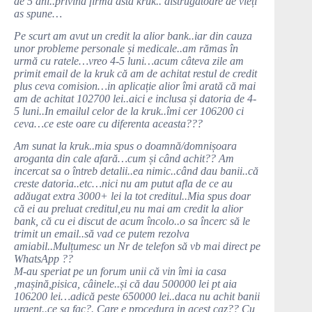
de 5 ani..privind firma asta kruk.. distrugătoare de vieți
as spune…
Pe scurt am avut un credit la alior bank..iar din cauza
unor probleme personale și medicale..am rămas în
urmă cu ratele…vreo 4-5 luni…acum câteva zile am
primit email de la kruk că am de achitat restul de credit
plus ceva comision…in aplicație alior îmi arată că mai
am de achitat 102700 lei..aici e inclusa și datoria de 4-
5 luni..In emailul celor de la kruk..îmi cer 106200 ci
ceva…ce este oare cu diferenta aceasta???
Am sunat la kruk..mia spus o doamnă/domnișoara
aroganta din cale afară…cum și când achit?? Am
incercat sa o întreb detalii..ea nimic..când dau banii..că
creste datoria..etc…nici nu am putut afla de ce au
adăugat extra 3000+ lei la tot creditul..Mia spus doar
că ei au preluat creditul,eu nu mai am credit la alior
bank, că cu ei discut de acum încolo..o sa încerc să le
trimit un email..să vad ce putem rezolva
amiabil..Mulțumesc un Nr de telefon să vb mai direct pe
WhatsApp ??
M-au speriat pe un forum unii că vin îmi ia casa
,mașină,pisica, câinele..și că dau 500000 lei pt aia
106200 lei…adică peste 650000 lei..daca nu achit banii
urgent..ce sa fac?. Care e procedura in acest caz?? Cu