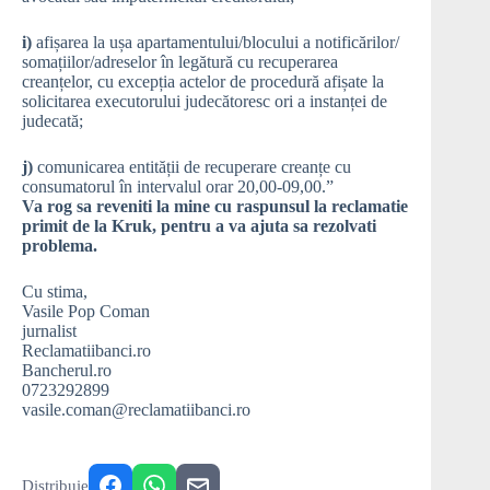
i)
afișarea la ușa apartamentului/blocului a notificărilor/
somațiilor/adreselor în legătură cu recuperarea
creanțelor, cu excepția actelor de procedură afișate la
solicitarea executorului judecătoresc ori a instanței de
judecată;
j)
comunicarea entității de recuperare creanțe cu
consumatorul în intervalul orar 20,00-09,00.”
Va rog sa reveniti la mine cu raspunsul la reclamatie
primit de la Kruk, pentru a va ajuta sa rezolvati
problema.
Cu stima,
Vasile Pop Coman
jurnalist
Reclamatiibanci.ro
Bancherul.ro
0723292899
vasile.coman@reclamatiibanci.ro
Distribuie