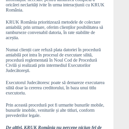
oricărei neclarități ivite în urma interacțiunii cu KRUK
România.
KRUK România prioritizează metodele de colectare
amiabilă; prin urmare, oferim clienților posibilitatea să
ramburseze convenabil datoria, în rate stabilite de
aceștia.
Numai clienții care refuză plata datoriei în procedură
amiabilă pot intra în procesul de executare silită,
procedură reglementată în Noul Cod de Procedură
Civilă și realizată prin intermediul Executorilor
Judecătoreşti.
Executorul Judecătoresc poate să demareze executarea
silită doar la cererea creditorului, în baza unui titlu
executoriu.
Prin această procedură pot fi urmarite bunurile mobile,
bunurile imobile, veniturile și alte titluri, conform
prevederilor legale.
De altfel, KRUK România nu percepe niciun fel de