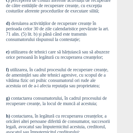
c)
perceperea de costuri aferente activității de recuperare
de către entitățile de recuperare creanțe, cu excepția
costurilor aferente procedurilor de executare silită;
d)
derularea activităților de recuperare creanțe în
perioada celor 30 de zile calendaristice prevăzute la art.
71 alin. (5) lit. b) și până când este transmis
consumatorului răspunsul la contestație;
e)
utilizarea de tehnici care să hărțuiască sau să abuzeze
orice persoană în legătură cu recuperarea creanțelor;
f)
utilizarea, în cadrul procesului de recuperare creanțe,
de amenințări sau alte tehnici agresive, cu scopul de a
vătăma fizic ori psihic consumatorul ori rude ale
acestuia ori de a-i afecta reputația sau proprietatea;
g)
contactarea consumatorului, în cadrul procesului de
recuperare creanțe, la locul de muncă al acestuia;
h)
contactarea, în legătură cu recuperarea creanțelor, a
oricărei altei persoane diferită de consumator, succesorii
legali, avocatul sau împuternicitul acestuia, creditorul,
avocatul sau împuternicitul creditorului;