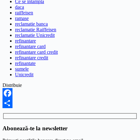
Ce se intampla
daca
raiffeisen
ramase
reclamatie banca
reclamatie Raiffeisen
reclamatie Unicredit
refinantare
refinantare card
refinantare card credit
refinantare credit
refinantate
sumele
Unicredit
Distribuie
Facebook
Share
Abonează-te la newsletter