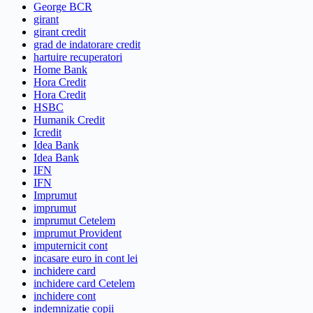
George BCR
girant
girant credit
grad de indatorare credit
hartuire recuperatori
Home Bank
Hora Credit
Hora Credit
HSBC
Humanik Credit
Icredit
Idea Bank
Idea Bank
IFN
IFN
Imprumut
imprumut
imprumut Cetelem
imprumut Provident
imputernicit cont
incasare euro in cont lei
inchidere card
inchidere card Cetelem
inchidere cont
indemnizatie copii