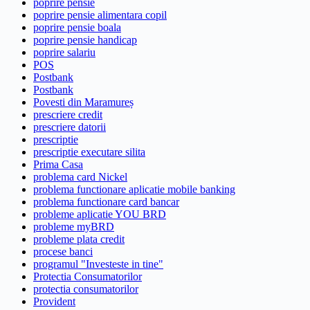
poprire pensie
poprire pensie alimentara copil
poprire pensie boala
poprire pensie handicap
poprire salariu
POS
Postbank
Postbank
Povesti din Maramureș
prescriere credit
prescriere datorii
prescriptie
prescriptie executare silita
Prima Casa
problema card Nickel
problema functionare aplicatie mobile banking
problema functionare card bancar
probleme aplicatie YOU BRD
probleme myBRD
probleme plata credit
procese banci
programul "Investeste in tine"
Protectia Consumatorilor
protectia consumatorilor
Provident