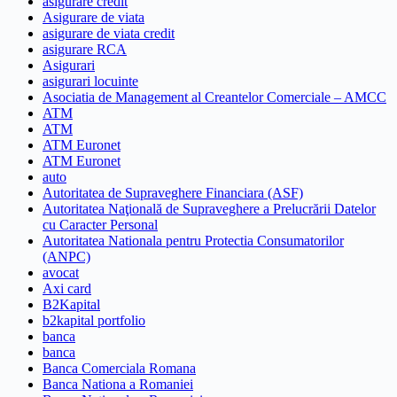
asigurare credit
Asigurare de viata
asigurare de viata credit
asigurare RCA
Asigurari
asigurari locuinte
Asociatia de Management al Creantelor Comerciale – AMCC
ATM
ATM
ATM Euronet
ATM Euronet
auto
Autoritatea de Supraveghere Financiara (ASF)
Autoritatea Naţională de Supraveghere a Prelucrării Datelor
cu Caracter Personal
Autoritatea Nationala pentru Protectia Consumatorilor
(ANPC)
avocat
Axi card
B2Kapital
b2kapital portfolio
banca
banca
Banca Comerciala Romana
Banca Nationa a Romaniei