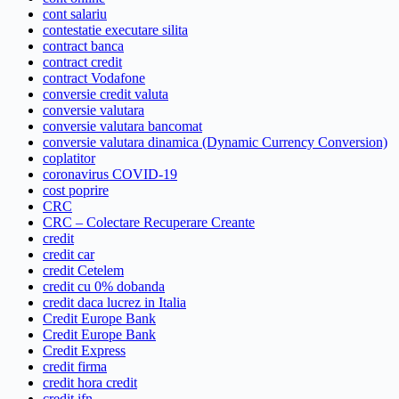
cont salariu
contestatie executare silita
contract banca
contract credit
contract Vodafone
conversie credit valuta
conversie valutara
conversie valutara bancomat
conversie valutara dinamica (Dynamic Currency Conversion)
coplatitor
coronavirus COVID-19
cost poprire
CRC
CRC – Colectare Recuperare Creante
credit
credit car
credit Cetelem
credit cu 0% dobanda
credit daca lucrez in Italia
Credit Europe Bank
Credit Europe Bank
Credit Express
credit firma
credit hora credit
credit ifn