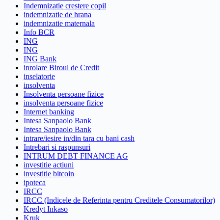
Indemnizatie crestere copil
indemnizatie de hrana
indemnizatie maternala
Info BCR
ING
ING
ING Bank
inrolare Biroul de Credit
inselatorie
insolventa
Insolventa persoane fizice
insolventa persoane fizice
Internet banking
Intesa Sanpaolo Bank
Intesa Sanpaolo Bank
intrare/iesire in/din tara cu bani cash
Intrebari si raspunsuri
INTRUM DEBT FINANCE AG
investitie actiuni
investitie bitcoin
ipoteca
IRCC
IRCC (Indicele de Referinta pentru Creditele Consumatorilor)
Kredyt Inkaso
Kruk