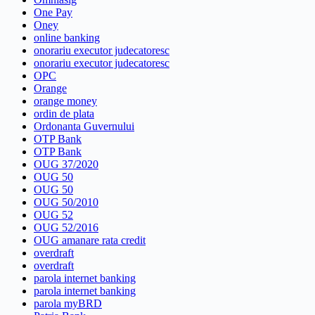
One Pay
Oney
online banking
onorariu executor judecatoresc
onorariu executor judecatoresc
OPC
Orange
orange money
ordin de plata
Ordonanta Guvernului
OTP Bank
OTP Bank
OUG 37/2020
OUG 50
OUG 50
OUG 50/2010
OUG 52
OUG 52/2016
OUG amanare rata credit
overdraft
overdraft
parola internet banking
parola internet banking
parola myBRD