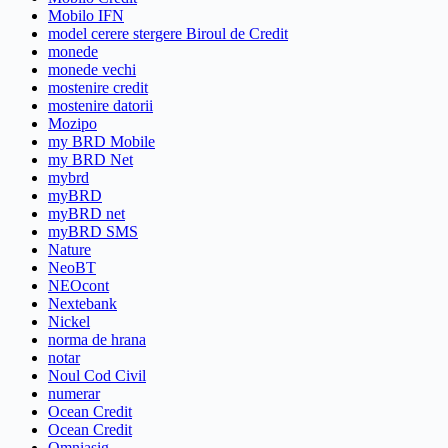
Mobilo IFN
model cerere stergere Biroul de Credit
monede
monede vechi
mostenire credit
mostenire datorii
Mozipo
my BRD Mobile
my BRD Net
mybrd
myBRD
myBRD net
myBRD SMS
Nature
NeoBT
NEOcont
Nextebank
Nickel
norma de hrana
notar
Noul Cod Civil
numerar
Ocean Credit
Ocean Credit
Omniasig