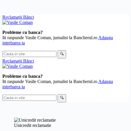
Skip
Reclamații Bănci
to
content
Probleme cu banca?
Iti raspunde Vasile Coman, jurnalist la Bancherul.ro
Adauga
intrebarea ta
Cauta
🔍
in
Reclamații Bănci
site
Probleme cu banca?
Iti raspunde Vasile Coman, jurnalist la Bancherul.ro
Adauga
intrebarea ta
Cauta
🔍
in
site
Unicredit reclamatie