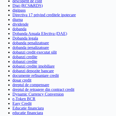
descoperit de cont
Digi (RCS&RDS)
digipass
Directiva 17 privind creditele ipotecare
diurna
dividende
dobanda
Dobanda Anuala Efectiva (DAE)
Dobanda legala
dobanda penalizatoare
dobanda penalizatoare
dobanzi credit executat silit
dobanzi credite
dobanzi credite
dobanzi credite imobiliare
dobanzi depozite bancare
documente refinantare credit
dosar credit
dreptul de compensare
dreptul de retragere din contract credit
Dynamic Currency Conversion
e-Token BCR
Easy Credit
Educatie financiara
educatie financiara