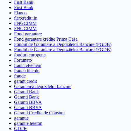
First Bank
First Bank
Flanco
flexcredit ifn
FNGCIMM
FNGCIMM
Fond garantare
Fond garantare credite Prima Casa
Fondul de Garantare a Depozitelor Bancare (FGDB)
Fondul de Garantare a Depozitelor Bancare (FGDB)
fonduri europene
Fortunato
franci elvetieni
frauda bitcoin
fraude
garant credit
Garantarea depozitelor bancare
Garanti Bank
Garanti Bank
Garanti BBVA
Garanti BBVA
Garanti Credite de Consum
garantie
garantie telefon
GDPR