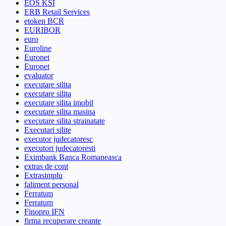
EOS KSI
ERB Retail Services
etoken BCR
EURIBOR
euro
Euroline
Euronet
Euronet
evaluator
executare silita
executare silita
executare silita imobil
executare silita masina
executare silita strainatate
Executari silite
executor judecatoresc
executori judecatoresti
Eximbank Banca Romaneasca
extras de cont
Extrasimplu
faliment personal
Ferratum
Ferratum
Finopro IFN
firma recuperare creante