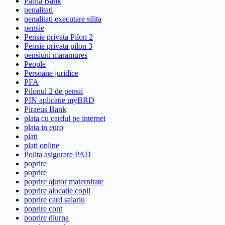
Patria Bank
penalitati
penalitati executare silita
pensie
Pensie privata Pilon 2
Pensie privata pilon 3
pensiuni maramures
People
Persoane juridice
PFA
Pilonul 2 de pensii
PIN aplicatie myBRD
Piraeus Bank
plata cu cardul pe internet
plata in euro
plati
plati online
Polita asigurare PAD
poprire
poprire
poprire ajutor maternitate
poprire alocatie copil
poprire card salariu
poprire cont
poprire diurna