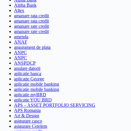
Alpha Bank
Altex
amanare rata credit
amanare rata credit
amanare rate credit
amanare rate credit
amenda
ANAF
angajament de plata
ANPC
ANPC
ANSPDCP
anulare datorii
aplicatie banca
aplicatie George
aplicatie mobile banking
aplicatie mobile banking
aplicatie myBRD
aplicatie YOU BRD
APS – ASSET PORTFOLIO SERVICING
APS Romania
Art & Design
asigurare casco
asigurare Cetelem