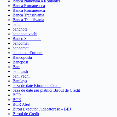
Banca Nationala a Romaniei
Banca Romaneasca
Banca Romaneasca
Banca Transilvania
Banca Transilvania
banci
bancnote
bancnote vechi
Banco Santander
bancomat
bancomat
bancomat Euronet
Bancoposta
Bancpost
Bani
bani cash
bani vechi
Barclays
baza de date Biroul de Credit
baza de date rau platnici Biroul de Credit
BCR
BCR
BCR Alert
Birou Executor Judecatoresc – BEJ
Biroul de Credit