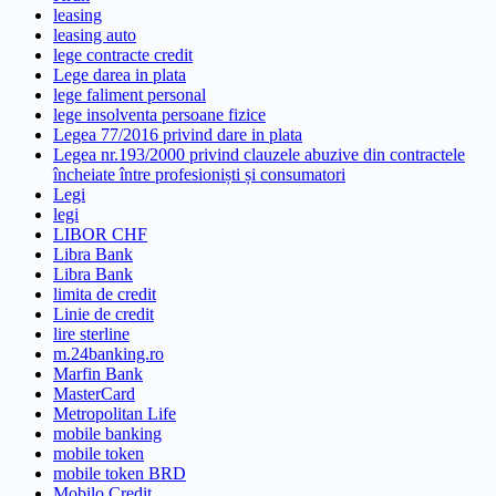
leasing
leasing auto
lege contracte credit
Lege darea in plata
lege faliment personal
lege insolventa persoane fizice
Legea 77/2016 privind dare in plata
Legea nr.193/2000 privind clauzele abuzive din contractele
încheiate între profesioniști și consumatori
Legi
legi
LIBOR CHF
Libra Bank
Libra Bank
limita de credit
Linie de credit
lire sterline
m.24banking.ro
Marfin Bank
MasterCard
Metropolitan Life
mobile banking
mobile token
mobile token BRD
Mobilo Credit