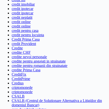
credit imobiliar
credit ipotecar
credit ipotecar
credit neplatit
credit online
credit online
credit pentru casa
credit pentru locuinta
Credit Prima Casa
credit Provident
Credite
credite CHF
credite nevoi personale
credite pentru angajati in strainatate
credite pentru romanii din strainatate
credite Prima Casa
CreditFix
CreditPrime
Credius
criptomonede
criptomonede
CSALB
CSALB (Centrul de Solutionare Alternativa a Litigiilor din
domeniul Bancar)