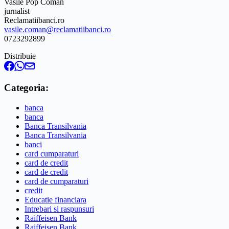
Vasile Pop Coman
jurnalist
Reclamatiibanci.ro
vasile.coman@reclamatiibanci.ro
0723292899
Distribuie
Categoria:
banca
banca
Banca Transilvania
Banca Transilvania
banci
card cumparaturi
card de credit
card de credit
card de cumparaturi
credit
Educatie financiara
Intrebari si raspunsuri
Raiffeisen Bank
Raiffeisen Bank