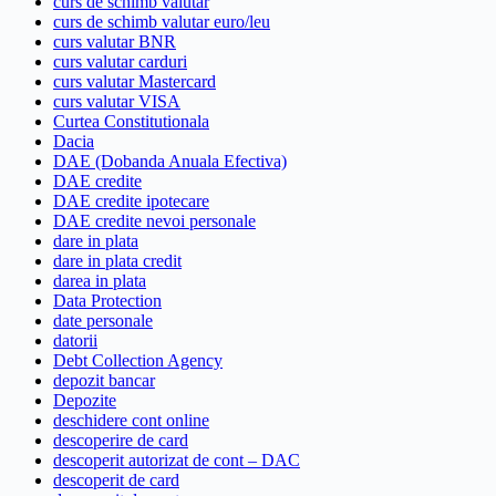
curs de schimb valutar
curs de schimb valutar euro/leu
curs valutar BNR
curs valutar carduri
curs valutar Mastercard
curs valutar VISA
Curtea Constitutionala
Dacia
DAE (Dobanda Anuala Efectiva)
DAE credite
DAE credite ipotecare
DAE credite nevoi personale
dare in plata
dare in plata credit
darea in plata
Data Protection
date personale
datorii
Debt Collection Agency
depozit bancar
Depozite
deschidere cont online
descoperire de card
descoperit autorizat de cont – DAC
descoperit de card