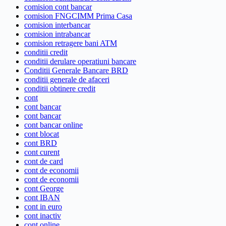
comision cont bancar
comision FNGCIMM Prima Casa
comision interbancar
comision intrabancar
comision retragere bani ATM
conditii credit
conditii derulare operatiuni bancare
Conditii Generale Bancare BRD
conditii generale de afaceri
conditii obtinere credit
cont
cont bancar
cont bancar
cont bancar online
cont blocat
cont BRD
cont curent
cont de card
cont de economii
cont de economii
cont George
cont IBAN
cont in euro
cont inactiv
cont online