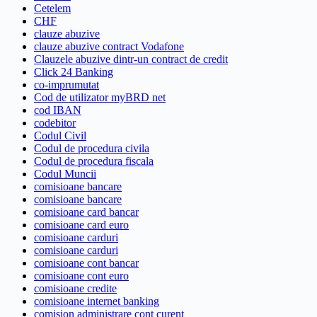
Cetelem
CHF
clauze abuzive
clauze abuzive contract Vodafone
Clauzele abuzive dintr-un contract de credit
Click 24 Banking
co-imprumutat
Cod de utilizator myBRD net
cod IBAN
codebitor
Codul Civil
Codul de procedura civila
Codul de procedura fiscala
Codul Muncii
comisioane bancare
comisioane bancare
comisioane card bancar
comisioane card euro
comisioane carduri
comisioane carduri
comisioane cont bancar
comisioane cont euro
comisioane credite
comisioane internet banking
comision administrare cont curent