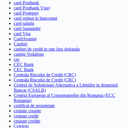
card Postbank
card Postbank Vpay
card Postepay
card retinut in bancomat
card salariu
card Santander
card Visa
CardAvantaj
Carduri
carduri de credit in rate fara dobanda
cartela Vodafone
cec
CEC Bank
CEC Bank
Centrala Riscului de Credit (CRC)
Centrala Riscului de Credit (CRC)
Centrul de Solutionare Alternativa a Litigiilor in domeniul
Bancar (CSALB)
Centrul European al Consumatorilor din Romania (ECC
Romania)
certificat de proprietate
cesiune creante
cesiune credit
cesiune credite
Cetelem