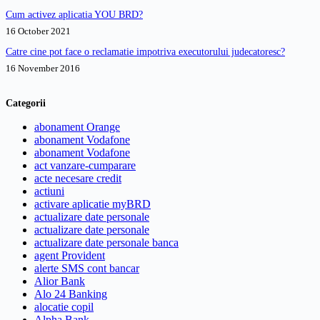
Cum activez aplicatia YOU BRD?
16 October 2021
Catre cine pot face o reclamatie impotriva executorului judecatoresc?
16 November 2016
Categorii
abonament Orange
abonament Vodafone
abonament Vodafone
act vanzare-cumparare
acte necesare credit
actiuni
activare aplicatie myBRD
actualizare date personale
actualizare date personale
actualizare date personale banca
agent Provident
alerte SMS cont bancar
Alior Bank
Alo 24 Banking
alocatie copil
Alpha Bank