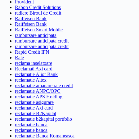
Provident
Rabon Credit Solutions
radiere Biroul de Credit
Raiffeisen Bank
Raiffeisen Bank
Raiffeisen Smart Mobile
rambursare anticipata
rambursare anticipata credit
rambursare anticipata credit
Rapid Credit IFN
Rate
reclama inselatoare
Reclamati Axi card
reclamatie Alior Bank
reclamatie Altex
reclamatie amanare rate credit
reclamatie ANPC/OPC
reclamatie APS Holding
reclamatie asigurare
reclamatie Axi card
reclamatie B2Kapital
reclamatie b2kapital portfolio
reclamatie banca
reclamatie banca
reclamatie Banca Romaneasca