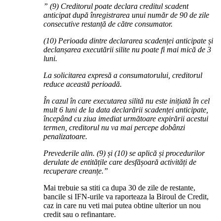
” (9) Creditorul poate declara creditul scadent
anticipat după înregistrarea unui număr de 90 de zile
consecutive restanță de către consumator.
(10) Perioada dintre declararea scadenței anticipate și
declanșarea executării silite nu poate fi mai mică de 3
luni.
La solicitarea expresă a consumatorului, creditorul
reduce această perioadă.
În cazul în care executarea silită nu este inițiată în cel
mult 6 luni de la data declarării scadenței anticipate,
începând cu ziua imediat următoare expirării acestui
termen, creditorul nu va mai percepe dobânzi
penalizatoare.
Prevederile alin. (9) și (10) se aplică și procedurilor
derulate de entitățile care desfășoară activități de
recuperare creanțe.”
Mai trebuie sa stiti ca dupa 30 de zile de restante,
bancile si IFN-urile va raporteaza la Biroul de Credit,
caz in care nu veti mai putea obtine ulterior un nou
credit sau o refinantare.