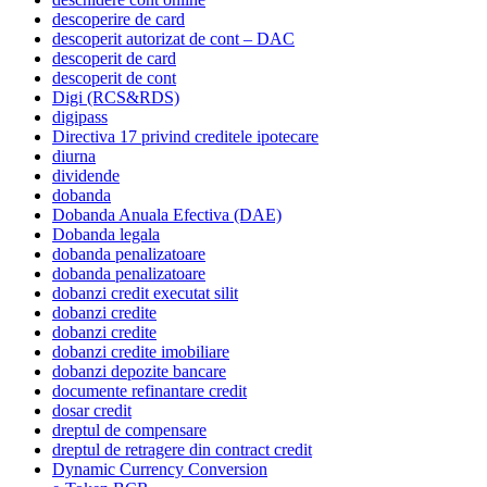
descoperire de card
descoperit autorizat de cont – DAC
descoperit de card
descoperit de cont
Digi (RCS&RDS)
digipass
Directiva 17 privind creditele ipotecare
diurna
dividende
dobanda
Dobanda Anuala Efectiva (DAE)
Dobanda legala
dobanda penalizatoare
dobanda penalizatoare
dobanzi credit executat silit
dobanzi credite
dobanzi credite
dobanzi credite imobiliare
dobanzi depozite bancare
documente refinantare credit
dosar credit
dreptul de compensare
dreptul de retragere din contract credit
Dynamic Currency Conversion