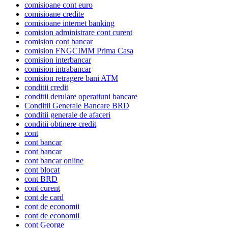
comisioane cont euro
comisioane credite
comisioane internet banking
comision administrare cont curent
comision cont bancar
comision FNGCIMM Prima Casa
comision interbancar
comision intrabancar
comision retragere bani ATM
conditii credit
conditii derulare operatiuni bancare
Conditii Generale Bancare BRD
conditii generale de afaceri
conditii obtinere credit
cont
cont bancar
cont bancar
cont bancar online
cont blocat
cont BRD
cont curent
cont de card
cont de economii
cont de economii
cont George