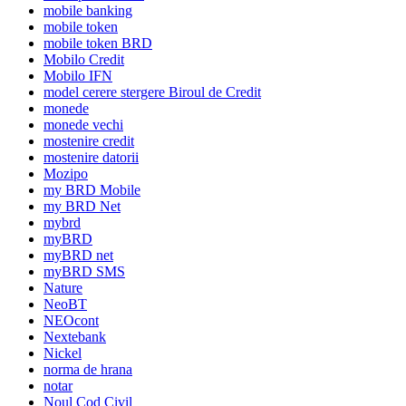
mobile banking
mobile token
mobile token BRD
Mobilo Credit
Mobilo IFN
model cerere stergere Biroul de Credit
monede
monede vechi
mostenire credit
mostenire datorii
Mozipo
my BRD Mobile
my BRD Net
mybrd
myBRD
myBRD net
myBRD SMS
Nature
NeoBT
NEOcont
Nextebank
Nickel
norma de hrana
notar
Noul Cod Civil