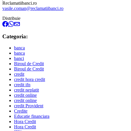
Reclamatiibanci.ro
vasile.coman@reclamatiibanci.ro
Distribuie
Categoria:
banca
banca
banci
Biroul de Credit
Biroul de Credit
credit
credit hora credit
credit ifn
credit neplatit
credit online
credit online
credit Provident
Credite
Educatie financiara
Hora Credit
Hora Credit