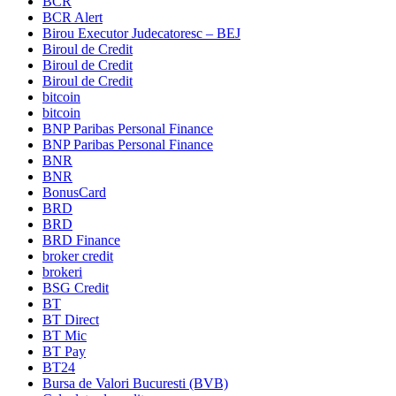
BCR
BCR Alert
Birou Executor Judecatoresc – BEJ
Biroul de Credit
Biroul de Credit
Biroul de Credit
bitcoin
bitcoin
BNP Paribas Personal Finance
BNP Paribas Personal Finance
BNR
BNR
BonusCard
BRD
BRD
BRD Finance
broker credit
brokeri
BSG Credit
BT
BT Direct
BT Mic
BT Pay
BT24
Bursa de Valori Bucuresti (BVB)