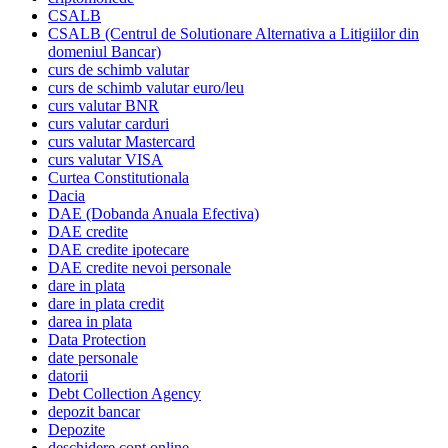
CSALB
CSALB (Centrul de Solutionare Alternativa a Litigiilor din
domeniul Bancar)
curs de schimb valutar
curs de schimb valutar euro/leu
curs valutar BNR
curs valutar carduri
curs valutar Mastercard
curs valutar VISA
Curtea Constitutionala
Dacia
DAE (Dobanda Anuala Efectiva)
DAE credite
DAE credite ipotecare
DAE credite nevoi personale
dare in plata
dare in plata credit
darea in plata
Data Protection
date personale
datorii
Debt Collection Agency
depozit bancar
Depozite
deschidere cont online