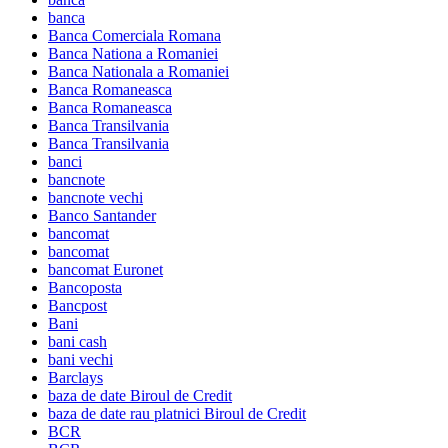
banca
Banca Comerciala Romana
Banca Nationa a Romaniei
Banca Nationala a Romaniei
Banca Romaneasca
Banca Romaneasca
Banca Transilvania
Banca Transilvania
banci
bancnote
bancnote vechi
Banco Santander
bancomat
bancomat
bancomat Euronet
Bancoposta
Bancpost
Bani
bani cash
bani vechi
Barclays
baza de date Biroul de Credit
baza de date rau platnici Biroul de Credit
BCR