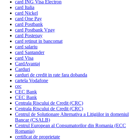
card ING Visa Electron
card Italia
card Nickel
card One Pay
card Postbank
card Postbank Vpay
card Postepay
card retinut in bancomat
card salariu
card Santander
card Visa
CardAvantaj
Carduri
carduri de credit in rate fara dobanda
cartela Vodafone
cec
CEC Bank
CEC Bank
Centrala Riscului de Credit (CRC)
Centrala Riscului de Credit (CRC)
Centrul de Solutionare Alternativa a Litigiilor in domeniul
Bancar (CSALB)
Centrul European al Consumatorilor din Romania (ECC
Romania)
certificat de proprietate