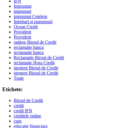
IFN
Imprumut
imprumut
imprumut Cetelem
Intrebari si raspunsuri
Ocean Credit
Provident
Provident
radiere Biroul de Credit
reclamatie banca
reclamatie banca
Reclamatie Biroul de Credit
reclamatie Hora Credit
stergere Biroul de Credit
stergere Biroul de Credit
Toate
Etichete:
Biroul de Credit
credit
credit IFN
creditele online
cum
educatie financiara