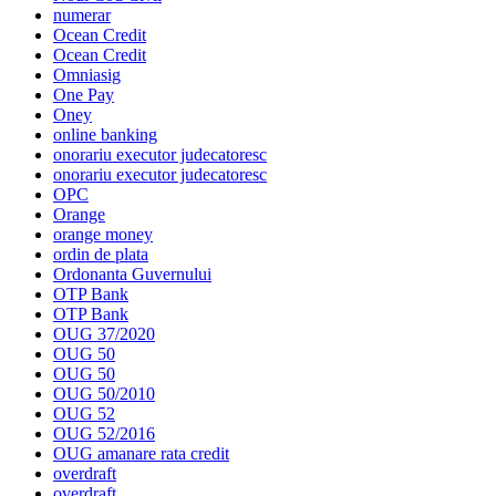
numerar
Ocean Credit
Ocean Credit
Omniasig
One Pay
Oney
online banking
onorariu executor judecatoresc
onorariu executor judecatoresc
OPC
Orange
orange money
ordin de plata
Ordonanta Guvernului
OTP Bank
OTP Bank
OUG 37/2020
OUG 50
OUG 50
OUG 50/2010
OUG 52
OUG 52/2016
OUG amanare rata credit
overdraft
overdraft