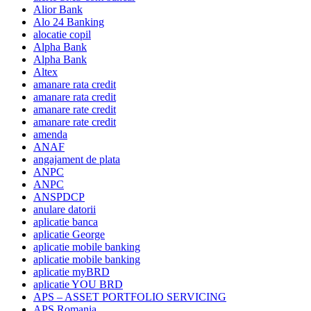
Alior Bank
Alo 24 Banking
alocatie copil
Alpha Bank
Alpha Bank
Altex
amanare rata credit
amanare rata credit
amanare rate credit
amanare rate credit
amenda
ANAF
angajament de plata
ANPC
ANPC
ANSPDCP
anulare datorii
aplicatie banca
aplicatie George
aplicatie mobile banking
aplicatie mobile banking
aplicatie myBRD
aplicatie YOU BRD
APS – ASSET PORTFOLIO SERVICING
APS Romania