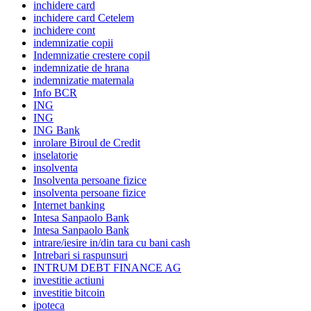
inchidere card
inchidere card Cetelem
inchidere cont
indemnizatie copii
Indemnizatie crestere copil
indemnizatie de hrana
indemnizatie maternala
Info BCR
ING
ING
ING Bank
inrolare Biroul de Credit
inselatorie
insolventa
Insolventa persoane fizice
insolventa persoane fizice
Internet banking
Intesa Sanpaolo Bank
Intesa Sanpaolo Bank
intrare/iesire in/din tara cu bani cash
Intrebari si raspunsuri
INTRUM DEBT FINANCE AG
investitie actiuni
investitie bitcoin
ipoteca