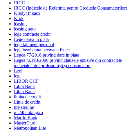
IRCC
IRCC (Indicele de Referinta pentru Creditele Consumatorilor)
Kredyt Inkaso
Kruk
leasing
leasing auto
lege contracte credit
Lege darea in plata
lege faliment personal
lege insolventa persoane fizice
Legea 77/2016 privind dare in plata
Legea nr.193/2000 privind clauzele abuzive din contractele
încheiate între profesioniști și consumatori
Legi
legi
LIBOR CHF
Libra Bank
Libra Bank
limita de credit
Linie de credit
lire sterline
m.24banking.ro
Marfin Bank
MasterCard
Metropolitan Life