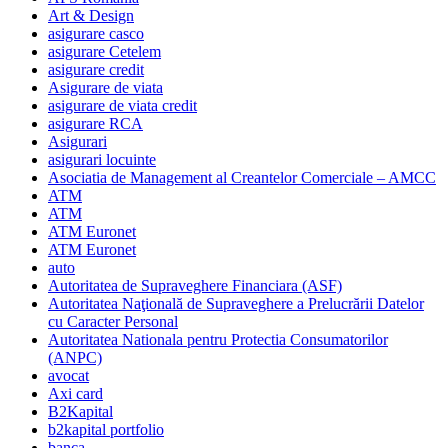
Art & Design
asigurare casco
asigurare Cetelem
asigurare credit
Asigurare de viata
asigurare de viata credit
asigurare RCA
Asigurari
asigurari locuinte
Asociatia de Management al Creantelor Comerciale – AMCC
ATM
ATM
ATM Euronet
ATM Euronet
auto
Autoritatea de Supraveghere Financiara (ASF)
Autoritatea Naţională de Supraveghere a Prelucrării Datelor
cu Caracter Personal
Autoritatea Nationala pentru Protectia Consumatorilor
(ANPC)
avocat
Axi card
B2Kapital
b2kapital portfolio
banca