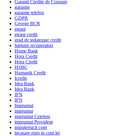
Garanti Credite de Consum
garantie
garantie telefon
GDPR
George BCR
girant
girant credit
grad de indatorare credit
hartuire recuperatori
Home Bank
Hora Credit
Hora Credit
HSBC
Humanik Credit
Icredit
Idea Bank
Idea Bank
IFN
IFN
Imprumut
imprumut
imprumut Cetelem
imprumut Provident
imputernicit cont
incasare euro in cont lei