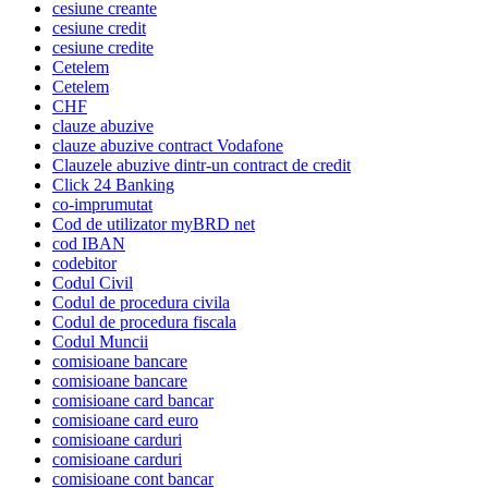
cesiune creante
cesiune credit
cesiune credite
Cetelem
Cetelem
CHF
clauze abuzive
clauze abuzive contract Vodafone
Clauzele abuzive dintr-un contract de credit
Click 24 Banking
co-imprumutat
Cod de utilizator myBRD net
cod IBAN
codebitor
Codul Civil
Codul de procedura civila
Codul de procedura fiscala
Codul Muncii
comisioane bancare
comisioane bancare
comisioane card bancar
comisioane card euro
comisioane carduri
comisioane carduri
comisioane cont bancar