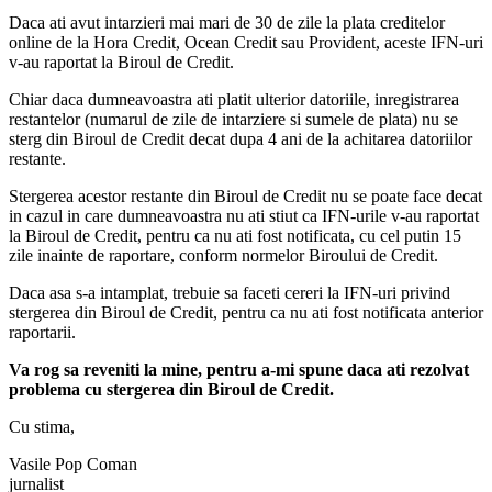
Daca ati avut intarzieri mai mari de 30 de zile la plata creditelor
online de la Hora Credit, Ocean Credit sau Provident, aceste IFN-uri
v-au raportat la Biroul de Credit.
Chiar daca dumneavoastra ati platit ulterior datoriile, inregistrarea
restantelor (numarul de zile de intarziere si sumele de plata) nu se
sterg din Biroul de Credit decat dupa 4 ani de la achitarea datoriilor
restante.
Stergerea acestor restante din Biroul de Credit nu se poate face decat
in cazul in care dumneavoastra nu ati stiut ca IFN-urile v-au raportat
la Biroul de Credit, pentru ca nu ati fost notificata, cu cel putin 15
zile inainte de raportare, conform normelor Biroului de Credit.
Daca asa s-a intamplat, trebuie sa faceti cereri la IFN-uri privind
stergerea din Biroul de Credit, pentru ca nu ati fost notificata anterior
raportarii.
Va rog sa reveniti la mine, pentru a-mi spune daca ati rezolvat
problema cu stergerea din Biroul de Credit.
Cu stima,
Vasile Pop Coman
jurnalist