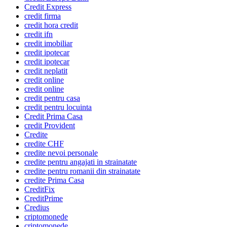
Credit Express
credit firma
credit hora credit
credit ifn
credit imobiliar
credit ipotecar
credit ipotecar
credit neplatit
credit online
credit online
credit pentru casa
credit pentru locuinta
Credit Prima Casa
credit Provident
Credite
credite CHF
credite nevoi personale
credite pentru angajati in strainatate
credite pentru romanii din strainatate
credite Prima Casa
CreditFix
CreditPrime
Credius
criptomonede
criptomonede