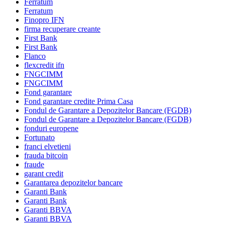
Ferratum
Ferratum
Finopro IFN
firma recuperare creante
First Bank
First Bank
Flanco
flexcredit ifn
FNGCIMM
FNGCIMM
Fond garantare
Fond garantare credite Prima Casa
Fondul de Garantare a Depozitelor Bancare (FGDB)
Fondul de Garantare a Depozitelor Bancare (FGDB)
fonduri europene
Fortunato
franci elvetieni
frauda bitcoin
fraude
garant credit
Garantarea depozitelor bancare
Garanti Bank
Garanti Bank
Garanti BBVA
Garanti BBVA