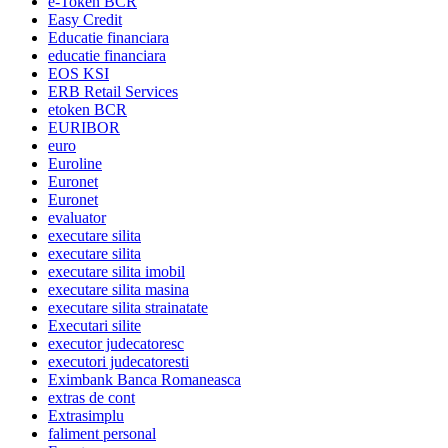
e-Token BCR
Easy Credit
Educatie financiara
educatie financiara
EOS KSI
ERB Retail Services
etoken BCR
EURIBOR
euro
Euroline
Euronet
Euronet
evaluator
executare silita
executare silita
executare silita imobil
executare silita masina
executare silita strainatate
Executari silite
executor judecatoresc
executori judecatoresti
Eximbank Banca Romaneasca
extras de cont
Extrasimplu
faliment personal