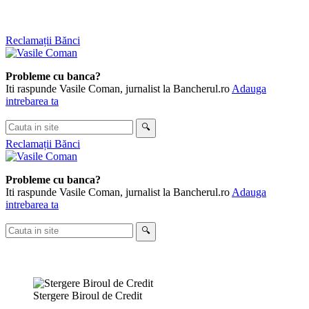
Skip
Reclamații Bănci
to
content
Probleme cu banca?
Iti raspunde Vasile Coman, jurnalist la Bancherul.ro
Adauga
intrebarea ta
Cauta
🔍
in
Reclamații Bănci
site
Probleme cu banca?
Iti raspunde Vasile Coman, jurnalist la Bancherul.ro
Adauga
intrebarea ta
Cauta
🔍
in
site
Stergere Biroul de Credit