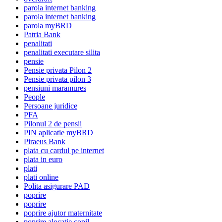
parola internet banking
parola internet banking
parola myBRD
Patria Bank
penalitati
penalitati executare silita
pensie
Pensie privata Pilon 2
Pensie privata pilon 3
pensiuni maramures
People
Persoane juridice
PFA
Pilonul 2 de pensii
PIN aplicatie myBRD
Piraeus Bank
plata cu cardul pe internet
plata in euro
plati
plati online
Polita asigurare PAD
poprire
poprire
poprire ajutor maternitate
poprire alocatie copil