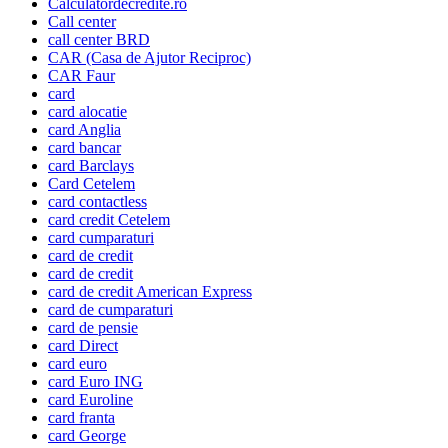
Calculatordecredite.ro
Call center
call center BRD
CAR (Casa de Ajutor Reciproc)
CAR Faur
card
card alocatie
card Anglia
card bancar
card Barclays
Card Cetelem
card contactless
card credit Cetelem
card cumparaturi
card de credit
card de credit
card de credit American Express
card de cumparaturi
card de pensie
card Direct
card euro
card Euro ING
card Euroline
card franta
card George