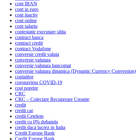
cont IBAN
cont in euro
cont inactiv
cont online
cont salariu
contestatie executare silita
contract banca
contract credit
contract Vodafone
conversie credit valuta
conversie valutara
conversie valutara bancomat
conversie valutara dinamica (Dynamic Currency Conversion)
coplatitor
coronavirus COVID-19
cost poprire
CRC
CRC – Colectare Recuperare Creante
credit
credit car
credit Cetelem
credit cu 0% dobanda
credit daca lucrez in Italia
Credit Europe Bank
Credit Europe Bank