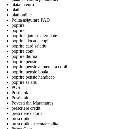
plata in euro
plati
plati online
Polita asigurare PAD
poprire
poprire
poprire ajutor maternitate
poprire alocatie copil
poprire card salariu
poprire cont
poprire diurna
poprire pensie
poprire pensie alimentara copil
poprire pensie boala
poprire pensie handicap
poprire salariu
POS
Postbank
Postbank
Povesti din Maramureș
prescriere credit
prescriere datorii
prescriptie
prescriptie executare silita
Prima Casa