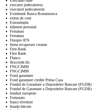
Executari silite
executor judecatoresc
executori judecatoresti
Eximbank Banca Romaneasca
extras de cont
Extrasimplu
faliment personal
Ferratum
Ferratum
Finopro IFN
firma recuperare creante
First Bank
First Bank
Flanco
flexcredit ifn
FNGCIMM
FNGCIMM
Fond garantare
Fond garantare credite Prima Casa
Fondul de Garantare a Depozitelor Bancare (FGDB)
Fondul de Garantare a Depozitelor Bancare (FGDB)
fonduri europene
Fortunato
franci elvetieni
frauda bitcoin