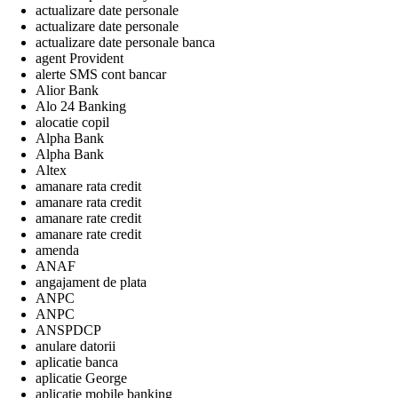
actualizare date personale
actualizare date personale
actualizare date personale banca
agent Provident
alerte SMS cont bancar
Alior Bank
Alo 24 Banking
alocatie copil
Alpha Bank
Alpha Bank
Altex
amanare rata credit
amanare rata credit
amanare rate credit
amanare rate credit
amenda
ANAF
angajament de plata
ANPC
ANPC
ANSPDCP
anulare datorii
aplicatie banca
aplicatie George
aplicatie mobile banking