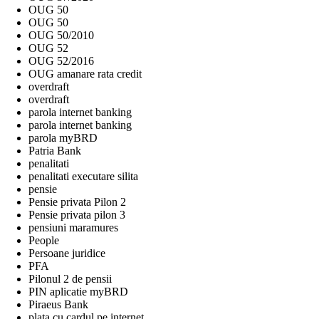
OUG 50
OUG 50
OUG 50/2010
OUG 52
OUG 52/2016
OUG amanare rata credit
overdraft
overdraft
parola internet banking
parola internet banking
parola myBRD
Patria Bank
penalitati
penalitati executare silita
pensie
Pensie privata Pilon 2
Pensie privata pilon 3
pensiuni maramures
People
Persoane juridice
PFA
Pilonul 2 de pensii
PIN aplicatie myBRD
Piraeus Bank
plata cu cardul pe internet