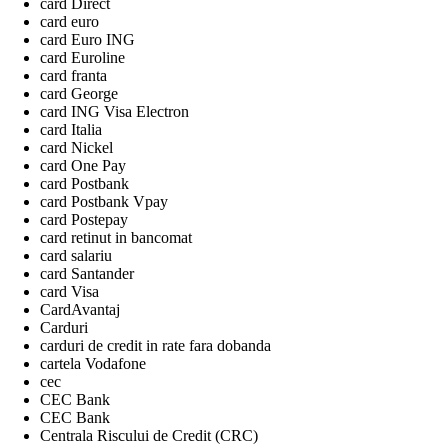
card Direct
card euro
card Euro ING
card Euroline
card franta
card George
card ING Visa Electron
card Italia
card Nickel
card One Pay
card Postbank
card Postbank Vpay
card Postepay
card retinut in bancomat
card salariu
card Santander
card Visa
CardAvantaj
Carduri
carduri de credit in rate fara dobanda
cartela Vodafone
cec
CEC Bank
CEC Bank
Centrala Riscului de Credit (CRC)