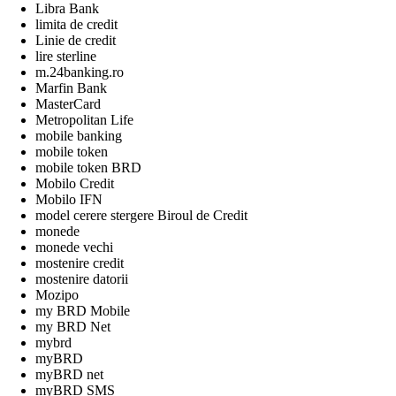
Libra Bank
limita de credit
Linie de credit
lire sterline
m.24banking.ro
Marfin Bank
MasterCard
Metropolitan Life
mobile banking
mobile token
mobile token BRD
Mobilo Credit
Mobilo IFN
model cerere stergere Biroul de Credit
monede
monede vechi
mostenire credit
mostenire datorii
Mozipo
my BRD Mobile
my BRD Net
mybrd
myBRD
myBRD net
myBRD SMS