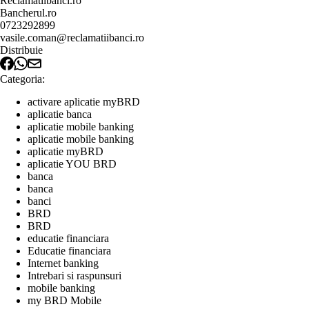
Reclamatiibanci.ro
Bancherul.ro
0723292899
vasile.coman@reclamatiibanci.ro
Distribuie
Categoria:
activare aplicatie myBRD
aplicatie banca
aplicatie mobile banking
aplicatie mobile banking
aplicatie myBRD
aplicatie YOU BRD
banca
banca
banci
BRD
BRD
educatie financiara
Educatie financiara
Internet banking
Intrebari si raspunsuri
mobile banking
my BRD Mobile