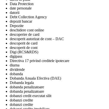
Data Protection
date personale
datorii
Debt Collection Agency
depozit bancar
Depozite
deschidere cont online
descoperire de card
descoperit autorizat de cont – DAC
descoperit de card
descoperit de cont
Digi (RCS&RDS)
digipass
Directiva 17 privind creditele ipotecare
diurna
dividende
dobanda
Dobanda Anuala Efectiva (DAE)
Dobanda legala
dobanda penalizatoare
dobanda penalizatoare
dobanzi credit executat silit
dobanzi credite
dobanzi credite
dobanzi credite imobiliare