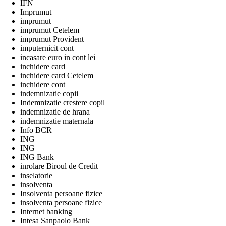
IFN
Imprumut
imprumut
imprumut Cetelem
imprumut Provident
imputernicit cont
incasare euro in cont lei
inchidere card
inchidere card Cetelem
inchidere cont
indemnizatie copii
Indemnizatie crestere copil
indemnizatie de hrana
indemnizatie maternala
Info BCR
ING
ING
ING Bank
inrolare Biroul de Credit
inselatorie
insolventa
Insolventa persoane fizice
insolventa persoane fizice
Internet banking
Intesa Sanpaolo Bank