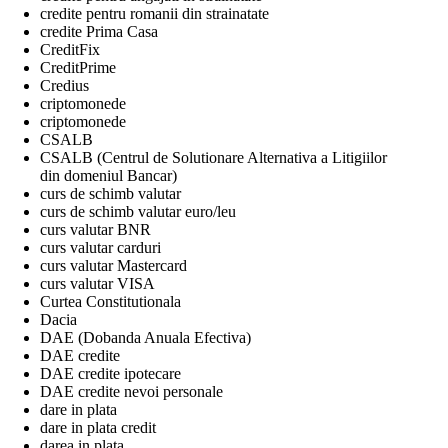
credite pentru romanii din strainatate
credite Prima Casa
CreditFix
CreditPrime
Credius
criptomonede
criptomonede
CSALB
CSALB (Centrul de Solutionare Alternativa a Litigiilor
din domeniul Bancar)
curs de schimb valutar
curs de schimb valutar euro/leu
curs valutar BNR
curs valutar carduri
curs valutar Mastercard
curs valutar VISA
Curtea Constitutionala
Dacia
DAE (Dobanda Anuala Efectiva)
DAE credite
DAE credite ipotecare
DAE credite nevoi personale
dare in plata
dare in plata credit
darea in plata