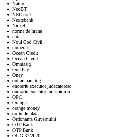
Nature
NeoBT
NEOcont
Nextebank
Nickel
norma de hrana
notar
Noul Cod Civil
numerar
Ocean Credit
Ocean Credit
Omniasig
One Pay
Oney
online banking
onorariu executor judecatoresc
onorariu executor judecatoresc
OPC
Orange
orange money
ordin de plata
Ordonanta Guvernului
OTP Bank
OTP Bank
OUG 37/2020