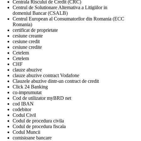
Centrala Riscului de Credit (CRC)
Centrul de Solutionare Alternativa a Litigiilor in
domeniul Bancar (CSALB)
Centrul European al Consumatorilor din Romania (ECC
Romania)
certificat de proprietate
cesiune creante
cesiune credit
cesiune credite
Cetelem
Cetelem
CHF
clauze abuzive
clauze abuzive contract Vodafone
Clauzele abuzive dintr-un contract de credit
Click 24 Banking
co-imprumutat
Cod de utilizator myBRD net
cod IBAN
codebitor
Codul Civil
Codul de procedura civila
Codul de procedura fiscala
Codul Muncii
comisioane bancare