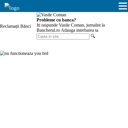
Skip
to
Probleme cu banca?
content
Iti raspunde Vasile Coman, jurnalist la
Reclamații Bănci
Bancherul.ro
Adauga intrebarea ta
Cauta
🔍
in
site