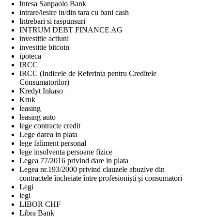
Intesa Sanpaolo Bank
intrare/iesire in/din tara cu bani cash
Intrebari si raspunsuri
INTRUM DEBT FINANCE AG
investitie actiuni
investitie bitcoin
ipoteca
IRCC
IRCC (Indicele de Referinta pentru Creditele
Consumatorilor)
Kredyt Inkaso
Kruk
leasing
leasing auto
lege contracte credit
Lege darea in plata
lege faliment personal
lege insolventa persoane fizice
Legea 77/2016 privind dare in plata
Legea nr.193/2000 privind clauzele abuzive din
contractele încheiate între profesioniști și consumatori
Legi
legi
LIBOR CHF
Libra Bank