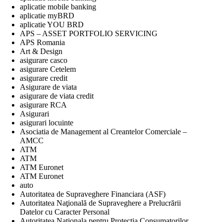
aplicatie mobile banking
aplicatie myBRD
aplicatie YOU BRD
APS – ASSET PORTFOLIO SERVICING
APS Romania
Art & Design
asigurare casco
asigurare Cetelem
asigurare credit
Asigurare de viata
asigurare de viata credit
asigurare RCA
Asigurari
asigurari locuinte
Asociatia de Management al Creantelor Comerciale –
AMCC
ATM
ATM
ATM Euronet
ATM Euronet
auto
Autoritatea de Supraveghere Financiara (ASF)
Autoritatea Naţională de Supraveghere a Prelucrării
Datelor cu Caracter Personal
Autoritatea Nationala pentru Protectia Consumatorilor