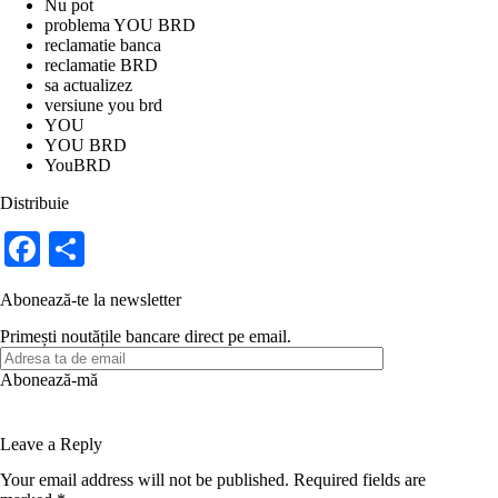
Nu pot
problema YOU BRD
reclamatie banca
reclamatie BRD
sa actualizez
versiune you brd
YOU
YOU BRD
YouBRD
Distribuie
Fa
S
ce
ha
Abonează-te la newsletter
bo
re
Primești noutățile bancare direct pe email.
ok
Leave a Reply
Your email address will not be published.
Required fields are