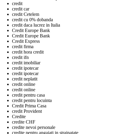
credit
credit car
credit Cetelem
credit cu 0% dobanda
credit daca lucrez in Italia
Credit Europe Bank
Credit Europe Bank
Credit Express
credit firma
credit hora credit
credit ifn
credit imobiliar
credit ipotecar
credit ipotecar
credit neplatit
credit online
credit online
credit pentru casa
credit pentru locuinta
Credit Prima Casa
credit Provident
Credite
credite CHF
credite nevoi personale
credite pentru angajati in strainatate