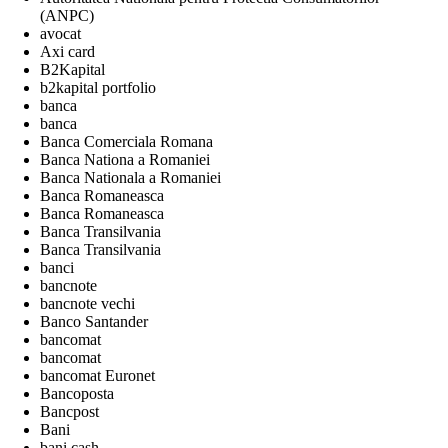
(ANPC)
avocat
Axi card
B2Kapital
b2kapital portfolio
banca
banca
Banca Comerciala Romana
Banca Nationa a Romaniei
Banca Nationala a Romaniei
Banca Romaneasca
Banca Romaneasca
Banca Transilvania
Banca Transilvania
banci
bancnote
bancnote vechi
Banco Santander
bancomat
bancomat
bancomat Euronet
Bancoposta
Bancpost
Bani
bani cash