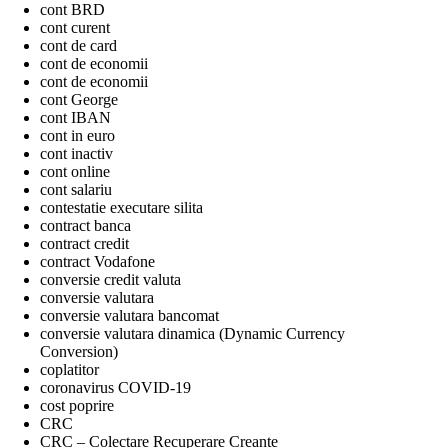
cont BRD
cont curent
cont de card
cont de economii
cont de economii
cont George
cont IBAN
cont in euro
cont inactiv
cont online
cont salariu
contestatie executare silita
contract banca
contract credit
contract Vodafone
conversie credit valuta
conversie valutara
conversie valutara bancomat
conversie valutara dinamica (Dynamic Currency
Conversion)
coplatitor
coronavirus COVID-19
cost poprire
CRC
CRC – Colectare Recuperare Creante