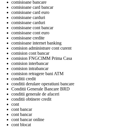
comisioane bancare
comisioane card bancar
comisioane card euro
comisioane carduri
comisioane carduri
comisioane cont bancar
comisioane cont euro
comisioane credite
comisioane internet banking
comision administrare cont curent
comision cont bancar
comision FNGCIMM Prima Casa
comision interbancar
comision intrabancar
comision retragere bani ATM
conditii credit
conditii derulare operatiuni bancare
Conditii Generale Bancare BRD
conditii generale de afaceri
conditii obtinere credit
cont
cont bancar
cont bancar
cont bancar online
cont blocat