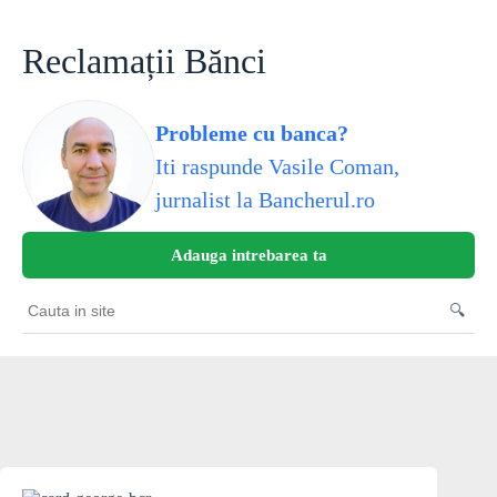
Skip
to
content
Reclamații Bănci
Probleme cu banca?
Iti raspunde Vasile Coman,
jurnalist la Bancherul.ro
Adauga intrebarea ta
🔍
Cauta
in
site