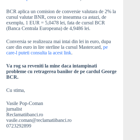
BCR aplica un comision de conversie valutara de 2% la
cursul valutar BNR, ceea ce inseamna ca astazi, de
exemplu, 1 EUR = 5,0478 lei, fata de cursul BCR
(Banca Centrala Europeana) de 4,9486 lei.
Conversia se realizeaza mai intai din lei in euro, dupa
care din euro in lire sterline la cursul Mastercard,
pe
care-l puteti consulta la acest link
.
Va rog sa reveniti la mine daca intampinati
probleme cu retragerea banilor de pe cardul George
BCR.
Cu stima,
Vasile Pop-Coman
jurnalist
Reclamatiibanci.ro
vasile.coman@reclamatiibanci.ro
0723292899