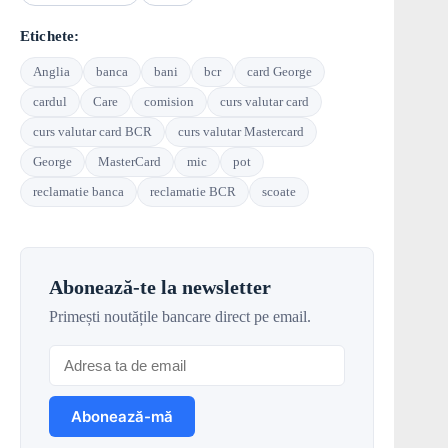
Etichete:
Anglia
banca
bani
bcr
card George
cardul
Care
comision
curs valutar card
curs valutar card BCR
curs valutar Mastercard
George
MasterCard
mic
pot
reclamatie banca
reclamatie BCR
scoate
Abonează-te la newsletter
Primești noutățile bancare direct pe email.