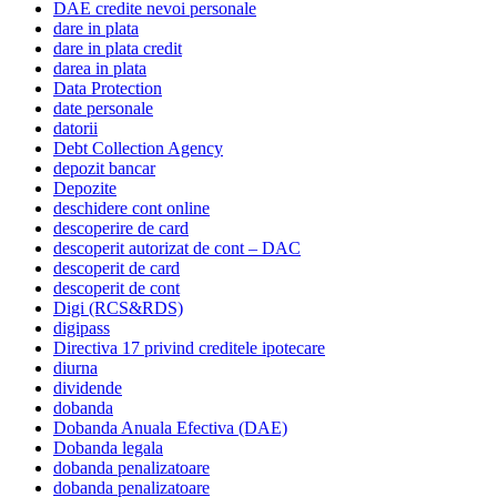
DAE credite nevoi personale
dare in plata
dare in plata credit
darea in plata
Data Protection
date personale
datorii
Debt Collection Agency
depozit bancar
Depozite
deschidere cont online
descoperire de card
descoperit autorizat de cont – DAC
descoperit de card
descoperit de cont
Digi (RCS&RDS)
digipass
Directiva 17 privind creditele ipotecare
diurna
dividende
dobanda
Dobanda Anuala Efectiva (DAE)
Dobanda legala
dobanda penalizatoare
dobanda penalizatoare