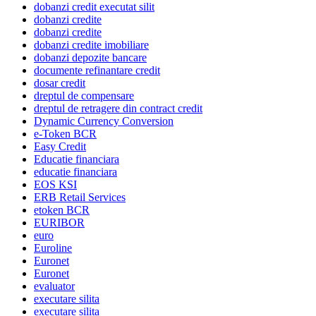
dobanzi credit executat silit
dobanzi credite
dobanzi credite
dobanzi credite imobiliare
dobanzi depozite bancare
documente refinantare credit
dosar credit
dreptul de compensare
dreptul de retragere din contract credit
Dynamic Currency Conversion
e-Token BCR
Easy Credit
Educatie financiara
educatie financiara
EOS KSI
ERB Retail Services
etoken BCR
EURIBOR
euro
Euroline
Euronet
Euronet
evaluator
executare silita
executare silita