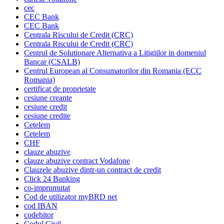
cec
CEC Bank
CEC Bank
Centrala Riscului de Credit (CRC)
Centrala Riscului de Credit (CRC)
Centrul de Solutionare Alternativa a Litigiilor in domeniul
Bancar (CSALB)
Centrul European al Consumatorilor din Romania (ECC
Romania)
certificat de proprietate
cesiune creante
cesiune credit
cesiune credite
Cetelem
Cetelem
CHF
clauze abuzive
clauze abuzive contract Vodafone
Clauzele abuzive dintr-un contract de credit
Click 24 Banking
co-imprumutat
Cod de utilizator myBRD net
cod IBAN
codebitor
Codul Civil