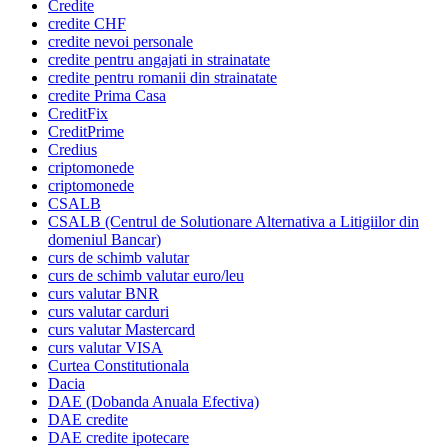
Credite
credite CHF
credite nevoi personale
credite pentru angajati in strainatate
credite pentru romanii din strainatate
credite Prima Casa
CreditFix
CreditPrime
Credius
criptomonede
criptomonede
CSALB
CSALB (Centrul de Solutionare Alternativa a Litigiilor din
domeniul Bancar)
curs de schimb valutar
curs de schimb valutar euro/leu
curs valutar BNR
curs valutar carduri
curs valutar Mastercard
curs valutar VISA
Curtea Constitutionala
Dacia
DAE (Dobanda Anuala Efectiva)
DAE credite
DAE credite ipotecare