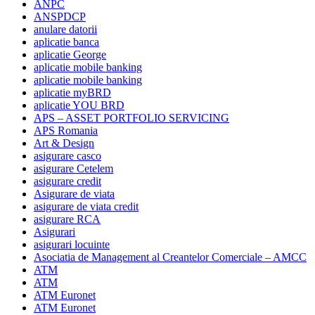
ANPC
ANSPDCP
anulare datorii
aplicatie banca
aplicatie George
aplicatie mobile banking
aplicatie mobile banking
aplicatie myBRD
aplicatie YOU BRD
APS – ASSET PORTFOLIO SERVICING
APS Romania
Art & Design
asigurare casco
asigurare Cetelem
asigurare credit
Asigurare de viata
asigurare de viata credit
asigurare RCA
Asigurari
asigurari locuinte
Asociatia de Management al Creantelor Comerciale – AMCC
ATM
ATM
ATM Euronet
ATM Euronet