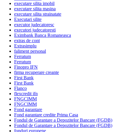
executare silita imobil
executare silita masina
executare silita strainatate
Executari silite
executor judecatoresc
executori judecatoresti
Eximbank Banca Romaneasca
extras de cont
Extrasimplu
faliment personal
Ferratum
Ferratum
Finopro IFN
firma recuperare creante
First Bank
First Bank
Flanco
flexcredit ifn
FNGCIMM
FNGCIMM
Fond garantare
Fond garantare credite Prima Casa
Fondul de Garantare a Depozitelor Bancare (FGDB)
Fondul de Garantare a Depozitelor Bancare (FGDB)
fonduri europene