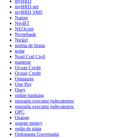
myBRD
myBRD net
myBRD SMS
Nature
NeoBT
NEOcont
Nextebank
Nickel
norma de hrana
notar
Noul Cod Civil
numerar
Ocean Credit
Ocean Credit
Omniasig
One Pay
Oney
online banking
onorariu executor judecatoresc
onorariu executor judecatoresc
OPC
Orange
orange money
ordin de plata
Ordonanta Guvernului