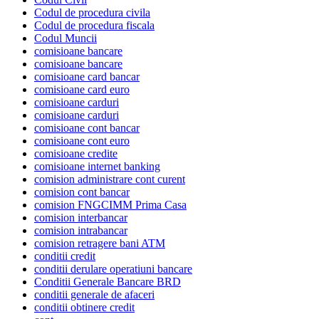
Codul de procedura civila
Codul de procedura fiscala
Codul Muncii
comisioane bancare
comisioane bancare
comisioane card bancar
comisioane card euro
comisioane carduri
comisioane carduri
comisioane cont bancar
comisioane cont euro
comisioane credite
comisioane internet banking
comision administrare cont curent
comision cont bancar
comision FNGCIMM Prima Casa
comision interbancar
comision intrabancar
comision retragere bani ATM
conditii credit
conditii derulare operatiuni bancare
Conditii Generale Bancare BRD
conditii generale de afaceri
conditii obtinere credit