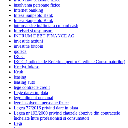
insolventa persoane fizice
Internet banking
Intesa Sanpaolo Bank
Intesa Sanpaolo Bank
intrare/iesire in/din tara cu bani cash
Intrebari si raspunsuri
INTRUM DEBT FINANCE AG
investitie actiuni
investitie bitcoin
ipoteca
IRCC
IRCC (Indicele de Referinta pentru Creditele Consumatorilor)
Kredyt Inkaso
Kruk
leasing
leasing auto
lege contracte credit
Lege darea in plata
lege faliment personal
lege insolventa persoane fizice
Legea 77/2016 privind dare in plata
Legea nr.193/2000 privind clauzele abuzive din contractele
încheiate între profesioniști și consumatori
Legi