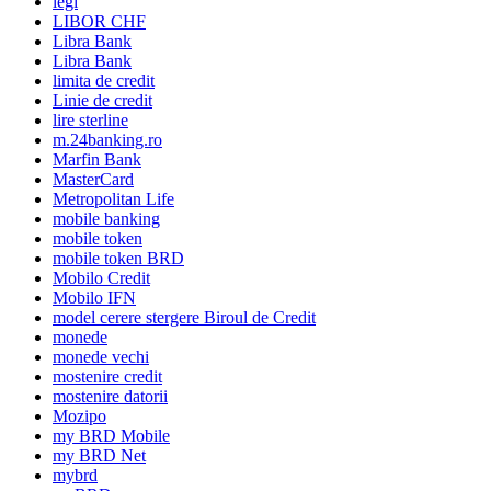
legi
LIBOR CHF
Libra Bank
Libra Bank
limita de credit
Linie de credit
lire sterline
m.24banking.ro
Marfin Bank
MasterCard
Metropolitan Life
mobile banking
mobile token
mobile token BRD
Mobilo Credit
Mobilo IFN
model cerere stergere Biroul de Credit
monede
monede vechi
mostenire credit
mostenire datorii
Mozipo
my BRD Mobile
my BRD Net
mybrd