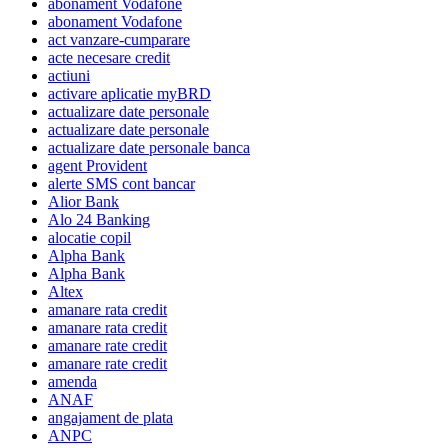
abonament Vodafone
abonament Vodafone
act vanzare-cumparare
acte necesare credit
actiuni
activare aplicatie myBRD
actualizare date personale
actualizare date personale
actualizare date personale banca
agent Provident
alerte SMS cont bancar
Alior Bank
Alo 24 Banking
alocatie copil
Alpha Bank
Alpha Bank
Altex
amanare rata credit
amanare rata credit
amanare rate credit
amanare rate credit
amenda
ANAF
angajament de plata
ANPC