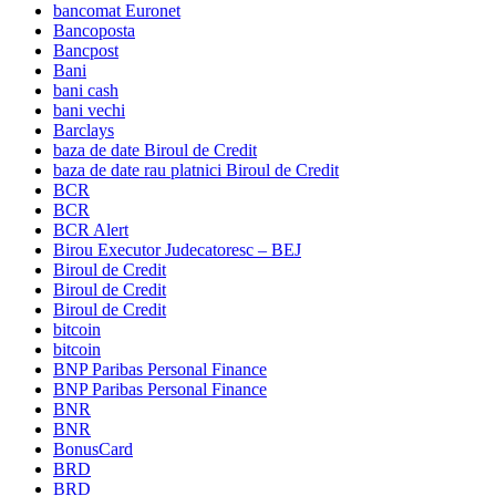
bancomat Euronet
Bancoposta
Bancpost
Bani
bani cash
bani vechi
Barclays
baza de date Biroul de Credit
baza de date rau platnici Biroul de Credit
BCR
BCR
BCR Alert
Birou Executor Judecatoresc – BEJ
Biroul de Credit
Biroul de Credit
Biroul de Credit
bitcoin
bitcoin
BNP Paribas Personal Finance
BNP Paribas Personal Finance
BNR
BNR
BonusCard
BRD
BRD