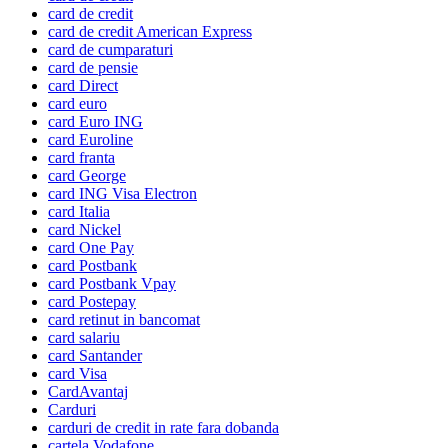
card de credit
card de credit American Express
card de cumparaturi
card de pensie
card Direct
card euro
card Euro ING
card Euroline
card franta
card George
card ING Visa Electron
card Italia
card Nickel
card One Pay
card Postbank
card Postbank Vpay
card Postepay
card retinut in bancomat
card salariu
card Santander
card Visa
CardAvantaj
Carduri
carduri de credit in rate fara dobanda
cartela Vodafone