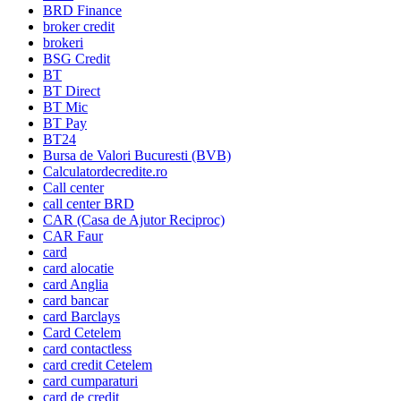
BRD Finance
broker credit
brokeri
BSG Credit
BT
BT Direct
BT Mic
BT Pay
BT24
Bursa de Valori Bucuresti (BVB)
Calculatordecredite.ro
Call center
call center BRD
CAR (Casa de Ajutor Reciproc)
CAR Faur
card
card alocatie
card Anglia
card bancar
card Barclays
Card Cetelem
card contactless
card credit Cetelem
card cumparaturi
card de credit