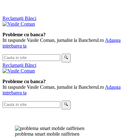
Skip
Reclamații Bănci
to
content
Probleme cu banca?
Iti raspunde Vasile Coman, jurnalist la Bancherul.ro
Adauga
intrebarea ta
Cauta
🔍
in
Reclamații Bănci
site
Probleme cu banca?
Iti raspunde Vasile Coman, jurnalist la Bancherul.ro
Adauga
intrebarea ta
Cauta
🔍
in
site
problema smart mobile raiffeisen