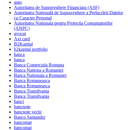
auto
Autoritatea de Supraveghere Financiara (ASF)
Autoritatea Naţională de Supraveghere a Prelucrării Datelor
cu Caracter Personal
Autoritatea Nationala pentru Protectia Consumatorilor
(ANPC)
avocat
Axi card
B2Kapital
b2kapital portfolio
banca
banca
Banca Comerciala Romana
Banca Nationa a Romaniei
Banca Nationala a Romaniei
Banca Romaneasca
Banca Romaneasca
Banca Transilvania
Banca Transilvania
banci
bancnote
bancnote vechi
Banco Santander
bancomat
bancomat