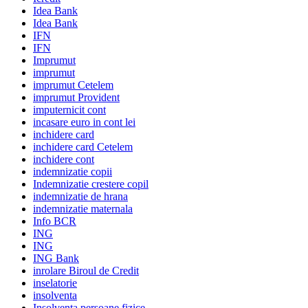
Idea Bank
Idea Bank
IFN
IFN
Imprumut
imprumut
imprumut Cetelem
imprumut Provident
imputernicit cont
incasare euro in cont lei
inchidere card
inchidere card Cetelem
inchidere cont
indemnizatie copii
Indemnizatie crestere copil
indemnizatie de hrana
indemnizatie maternala
Info BCR
ING
ING
ING Bank
inrolare Biroul de Credit
inselatorie
insolventa
Insolventa persoane fizice