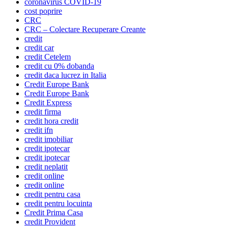
coronavirus COVID-19
cost poprire
CRC
CRC – Colectare Recuperare Creante
credit
credit car
credit Cetelem
credit cu 0% dobanda
credit daca lucrez in Italia
Credit Europe Bank
Credit Europe Bank
Credit Express
credit firma
credit hora credit
credit ifn
credit imobiliar
credit ipotecar
credit ipotecar
credit neplatit
credit online
credit online
credit pentru casa
credit pentru locuinta
Credit Prima Casa
credit Provident