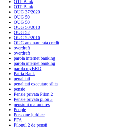
OTP Bank
OTP Bank
OUG 37/2020
OUG 50
OUG 50
OUG 50/2010
OUG 52
OUG 52/2016
OUG amanare rata credit
overdraft
overdraft
parola internet banking
parola internet banking
parola myBRD
Patria Bank
penalitati
penalitati executare silita
pensie
Pensie privata Pilon 2
Pensie privata pilon 3
pensiuni maramures
People
Persoane juridice
PFA
Pilonul 2 de pensii