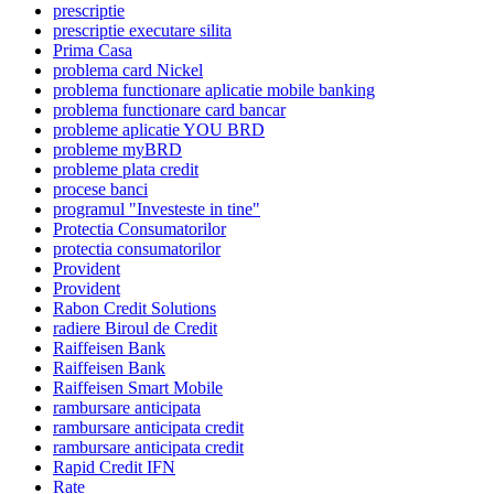
prescriptie
prescriptie executare silita
Prima Casa
problema card Nickel
problema functionare aplicatie mobile banking
problema functionare card bancar
probleme aplicatie YOU BRD
probleme myBRD
probleme plata credit
procese banci
programul "Investeste in tine"
Protectia Consumatorilor
protectia consumatorilor
Provident
Provident
Rabon Credit Solutions
radiere Biroul de Credit
Raiffeisen Bank
Raiffeisen Bank
Raiffeisen Smart Mobile
rambursare anticipata
rambursare anticipata credit
rambursare anticipata credit
Rapid Credit IFN
Rate