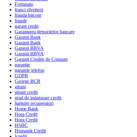
Fortunato
franci elvetieni
frauda bitcoin
fraude
garant credit
Garantarea depozitelor bancare
Garanti Bank
Garanti Bank
Garanti BBVA
Garanti BBVA
Garanti Credite de Consum
garantie
garantie telefon
GDPR
George BCR
girant
girant credit
grad de indatorare credit
hartuire recuperatori
Home Bank
Hora Credit
Hora Credit
HSBC
Humanik Credit
Icredit