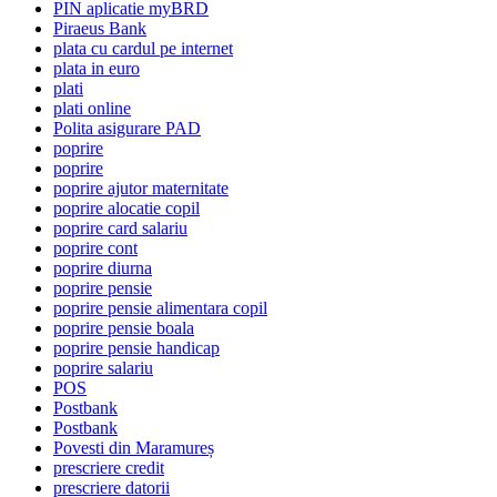
PIN aplicatie myBRD
Piraeus Bank
plata cu cardul pe internet
plata in euro
plati
plati online
Polita asigurare PAD
poprire
poprire
poprire ajutor maternitate
poprire alocatie copil
poprire card salariu
poprire cont
poprire diurna
poprire pensie
poprire pensie alimentara copil
poprire pensie boala
poprire pensie handicap
poprire salariu
POS
Postbank
Postbank
Povesti din Maramureș
prescriere credit
prescriere datorii