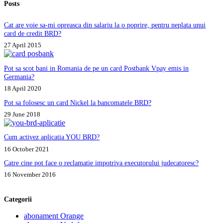
Posts
Cat are voie sa-mi opreasca din salariu la o poprire, pentru neplata unui
card de credit BRD?
27 April 2015
Pot sa scot bani in Romania de pe un card Postbank Vpay emis in
Germania?
18 April 2020
Pot sa folosesc un card Nickel la bancomatele BRD?
29 June 2018
Cum activez aplicatia YOU BRD?
16 October 2021
Catre cine pot face o reclamatie impotriva executorului judecatoresc?
16 November 2016
Categorii
abonament Orange