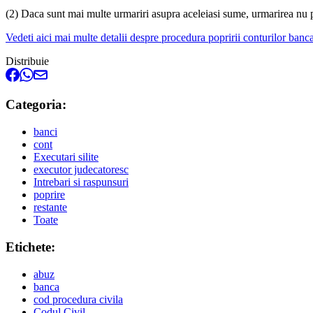
(2) Daca sunt mai multe urmariri asupra aceleiasi sume, urmarirea nu poa
Vedeti aici mai multe detalii despre procedura popririi conturilor banc
Distribuie
Categoria:
banci
cont
Executari silite
executor judecatoresc
Intrebari si raspunsuri
poprire
restante
Toate
Etichete:
abuz
banca
cod procedura civila
Codul Civil