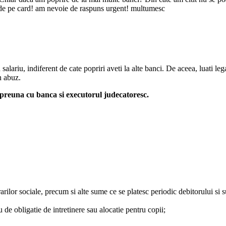
ul de pe card! am nevoie de raspuns urgent! multumesc
alariu, indiferent de cate popriri aveti la alte banci. De aceea, luati l
n abuz.
impreuna cu banca si executorul judecatoresc.
urarilor sociale, precum si alte sume ce se platesc periodic debitorului si s
u de obligatie de intretinere sau alocatie pentru copii;