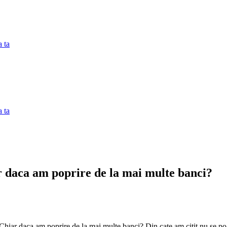
 ta
 ta
ar daca am poprire de la mai multe banci?
l? Chiar daca am poprire de la mai multe banci? Din cate am citit nu se p