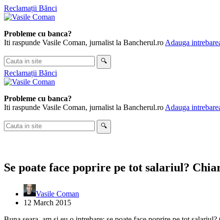
Skip
Reclamații Bănci
to
content
Probleme cu banca?
Iti raspunde Vasile Coman, jurnalist la Bancherul.ro
Adauga intrebarea
Cauta
🔍
in
Reclamații Bănci
site
Probleme cu banca?
Iti raspunde Vasile Coman, jurnalist la Bancherul.ro
Adauga intrebarea
Cauta
🔍
in
site
Se poate face poprire pe tot salariul? Chi
Vasile Coman
12 March 2015
Buna seara, am si eu o intrebare: se poate face poprire pe tot salariu