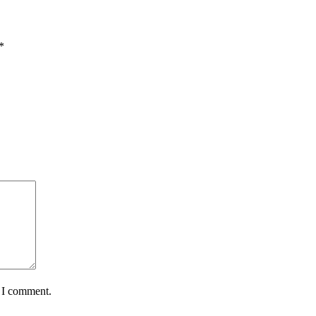
*
e I comment.