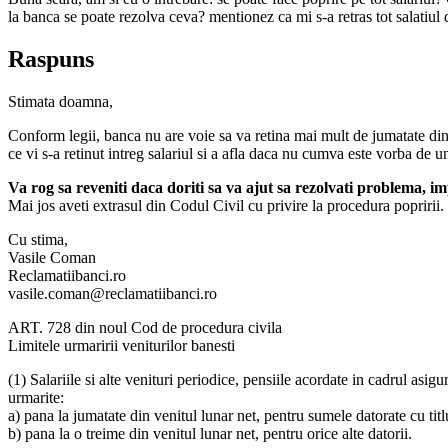
la banca se poate rezolva ceva? mentionez ca mi s-a retras tot salati
Raspuns
Stimata doamna,
Conform legii, banca nu are voie sa va retina mai mult de jumatate din s
ce vi s-a retinut intreg salariul si a afla daca nu cumva este vorba de u
Va rog sa reveniti daca doriti sa va ajut sa rezolvati problema, 
Mai jos aveti extrasul din Codul Civil cu privire la procedura popririi.
Cu stima,
Vasile Coman
Reclamatiibanci.ro
vasile.coman@reclamatiibanci.ro
ART. 728 din noul Cod de procedura civila
Limitele urmaririi veniturilor banesti
(1) Salariile si alte venituri periodice, pensiile acordate in cadrul asig
urmarite:
a) pana la jumatate din venitul lunar net, pentru sumele datorate cu titl
b) pana la o treime din venitul lunar net, pentru orice alte datorii.