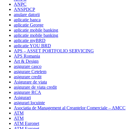
ANPC
ANSPDCP
anulare datorii
aplicatie banca
aplicatie George
aplicatie mobile banking
aplicatie mobile banking
aplicatie myBRD
aplicatie YOU BRD
APS – ASSET PORTFOLIO SERVICING
APS Romania
Art & Design
asigurare casco
asigurare Cetelem
asigurare credit
Asigurare de viata
asigurare de viata credit
asigurare RCA
Asigurari
asigurari locuinte
Asociatia de Management al Creantelor Comerciale – AMCC
ATM
ATM
ATM Euronet
ATM Euronet