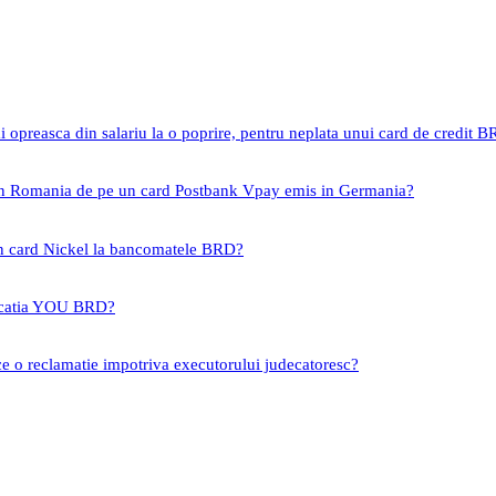
i opreasca din salariu la o poprire, pentru neplata unui card de credit 
 in Romania de pe un card Postbank Vpay emis in Germania?
un card Nickel la bancomatele BRD?
icatia YOU BRD?
ce o reclamatie impotriva executorului judecatoresc?