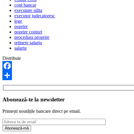
cont bancar
executare silita
executor judecatoresc
lege
poprire
poprire conturi
procedura proprire
retinere salariu
salariu
Distribuie
Facebook
Share
Abonează-te la newsletter
Primești noutățile bancare direct pe email.