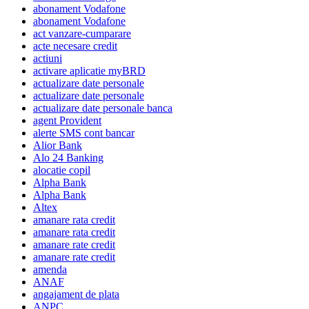
abonament Vodafone
abonament Vodafone
act vanzare-cumparare
acte necesare credit
actiuni
activare aplicatie myBRD
actualizare date personale
actualizare date personale
actualizare date personale banca
agent Provident
alerte SMS cont bancar
Alior Bank
Alo 24 Banking
alocatie copil
Alpha Bank
Alpha Bank
Altex
amanare rata credit
amanare rata credit
amanare rate credit
amanare rate credit
amenda
ANAF
angajament de plata
ANPC