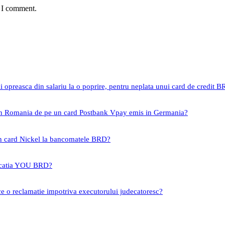
e I comment.
i opreasca din salariu la o poprire, pentru neplata unui card de credit 
 in Romania de pe un card Postbank Vpay emis in Germania?
un card Nickel la bancomatele BRD?
icatia YOU BRD?
ce o reclamatie impotriva executorului judecatoresc?