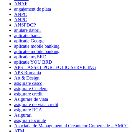
ANAF
angajament de plata
ANPC
ANPC
ANSPDCP
anulare datorii
aplicatie banca
aplicatie George
aplicatie mobile banking
aplicatie mobile banking
aplicatie myBRD
aplicatie YOU BRD
APS – ASSET PORTFOLIO SERVICING
APS Romania
Art & Design
asigurare casco
asigurare Cetelem
asigurare credit
Asigurare de viata
asigurare de viata credit
asigurare RCA
Asigurari
asigurari locuinte
Asociatia de Management al Creantelor Comerciale – AMCC
ATM