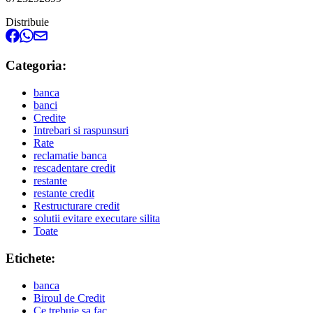
Distribuie
Categoria:
banca
banci
Credite
Intrebari si raspunsuri
Rate
reclamatie banca
rescadentare credit
restante
restante credit
Restructurare credit
solutii evitare executare silita
Toate
Etichete:
banca
Biroul de Credit
Ce trebuie sa fac