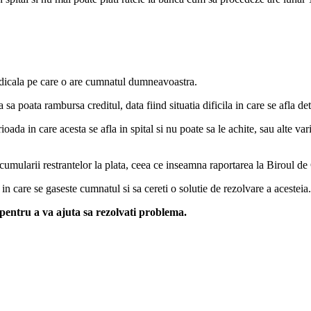
edicala pe care o are cumnatul dumneavoastra.
 sa poata rambursa creditul, data fiind situatia dificila in care se afla de
oada in care acesta se afla in spital si nu poate sa le achite, sau alte v
cumularii restrantelor la plata, ceea ce inseamna raportarea la Biroul de Cr
a in care se gaseste cumnatul si sa cereti o solutie de rezolvare a acesteia.
 pentru a va ajuta sa rezolvati problema.