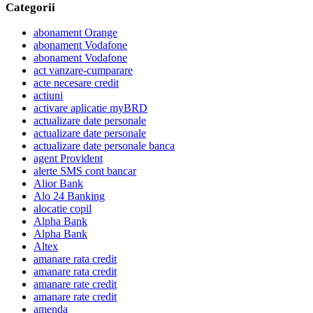
Categorii
abonament Orange
abonament Vodafone
abonament Vodafone
act vanzare-cumparare
acte necesare credit
actiuni
activare aplicatie myBRD
actualizare date personale
actualizare date personale
actualizare date personale banca
agent Provident
alerte SMS cont bancar
Alior Bank
Alo 24 Banking
alocatie copil
Alpha Bank
Alpha Bank
Altex
amanare rata credit
amanare rata credit
amanare rate credit
amanare rate credit
amenda