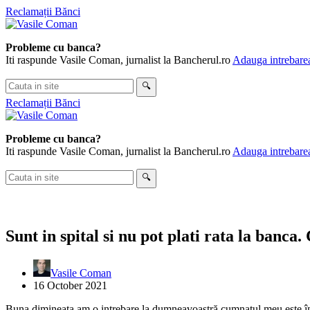
Skip
Reclamații Bănci
to
content
Probleme cu banca?
Iti raspunde Vasile Coman, jurnalist la Bancherul.ro
Adauga intrebarea
Cauta
🔍
in
Reclamații Bănci
site
Probleme cu banca?
Iti raspunde Vasile Coman, jurnalist la Bancherul.ro
Adauga intrebarea
Cauta
🔍
in
site
Sunt in spital si nu pot plati rata la banca.
Vasile Coman
16 October 2021
Buna dimineata am o intrebare la dumneavoastră cumnatul meu este în s