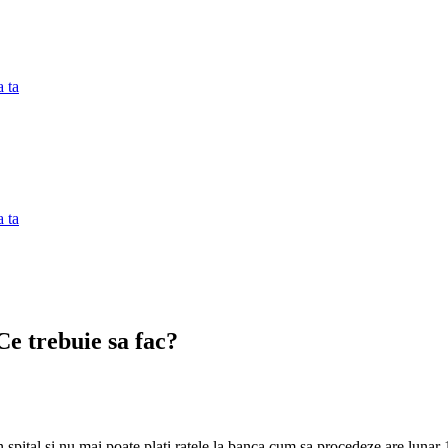
 ta
 ta
 Ce trebuie sa fac?
pital si nu mai poate plati ratele la banca cum sa procedeze are lunar