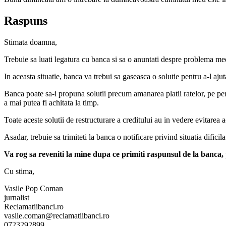
Raspuns
Stimata doamna,
Trebuie sa luati legatura cu banca si sa o anuntati despre problema m
In aceasta situatie, banca va trebui sa gaseasca o solutie pentru a-l ajuta
Banca poate sa-i propuna solutii precum amanarea platii ratelor, pe peri
a mai putea fi achitata la timp.
Toate aceste solutii de restructurare a creditului au in vedere evitarea a
Asadar, trebuie sa trimiteti la banca o notificare privind situatia dificil
Va rog sa reveniti la mine dupa ce primiti raspunsul de la banca,
Cu stima,
Vasile Pop Coman
jurnalist
Reclamatiibanci.ro
vasile.coman@reclamatiibanci.ro
0723292899