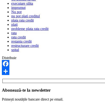
executare silita
imprumut
Nu pot
nu pot plati creditul
plata rata credit
plati
probleme plata rata credit
rata
rata credit
restanta credit
restructurare credit
spital
Distribuie
Facebook
Share
Abonează-te la newsletter
Primești noutățile bancare direct pe email.